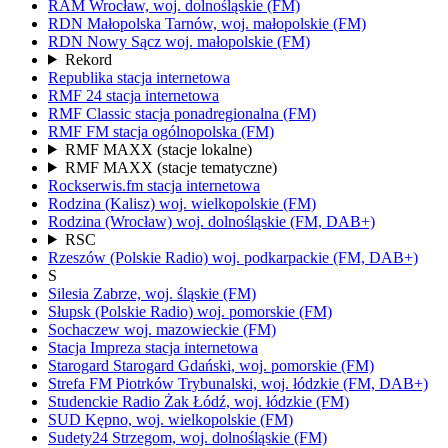
RAM
Wrocław,
woj.
dolnośląskie
(FM)
RDN Małopolska
Tarnów,
woj.
małopolskie
(FM)
RDN Nowy Sącz
woj.
małopolskie
(FM)
Rekord
Republika
stacja internetowa
RMF 24
stacja internetowa
RMF Classic
stacja ponadregionalna
(FM)
RMF FM
stacja ogólnopolska
(FM)
RMF MAXX
(stacje lokalne)
RMF MAXX
(stacje tematyczne)
Rockserwis.fm
stacja internetowa
Rodzina (Kalisz)
woj.
wielkopolskie
(FM)
Rodzina (Wrocław)
woj.
dolnośląskie
(FM, DAB+)
RSC
Rzeszów
(Polskie Radio)
woj.
podkarpackie
(FM, DAB+)
S
Silesia
Zabrze,
woj.
śląskie
(FM)
Słupsk
(Polskie Radio)
woj.
pomorskie
(FM)
Sochaczew
woj.
mazowieckie
(FM)
Stacja Impreza
stacja internetowa
Starogard
Starogard Gdański,
woj.
pomorskie
(FM)
Strefa FM
Piotrków Trybunalski,
woj.
łódzkie
(FM, DAB+)
Studenckie Radio Żak
Łódź,
woj.
łódzkie
(FM)
SUD
Kępno,
woj.
wielkopolskie
(FM)
Sudety24
Strzegom,
woj.
dolnośląskie
(FM)