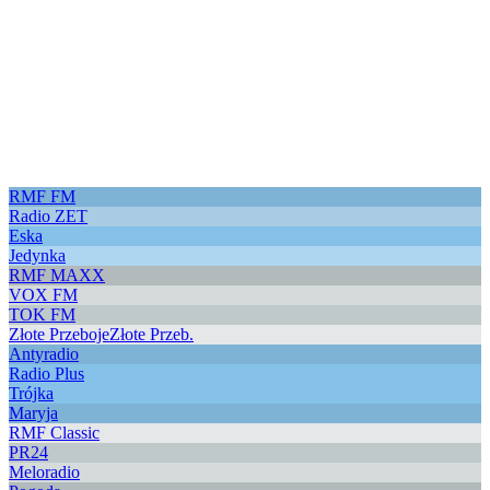
RMF FM
Radio ZET
Eska
Jedynka
RMF MAXX
VOX FM
TOK FM
Złote Przeboje
Złote Przeb.
Antyradio
Radio Plus
Trójka
Maryja
RMF Classic
PR24
Meloradio