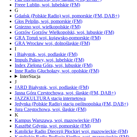
Freee
Lublin,
woj.
lubelskie
(FM)
G
Gdańsk
(Polskie Radio)
woj.
pomorskie
(FM, DAB+)
Głos
Pelplin,
woj.
pomorskie
(FM)
Gniezno
woj.
wielkopolskie
(FM)
Gorzów
Gorzów Wielkopolski,
woj.
lubuskie
(FM)
GRA Toruń
woj.
kujawsko-pomorskie
(FM)
GRA Wrocław
woj.
dolnośląskie
(FM)
I
i
Białystok,
woj.
podlaskie
(FM)
Impuls
Puławy,
woj.
lubelskie
(FM)
Index
Zielona Góra,
woj.
lubuskie
(FM)
Inne Radio
Głuchołazy,
woj.
opolskie
(FM)
InterStacja
J
JARD
Białystok,
woj.
podlaskie
(FM)
Jasna Góra
Częstochowa,
woj.
śląskie
(FM, DAB+)
JAZZKULTURA
stacja internetowa
Jedynka
(Polskie Radio)
stacja ogólnopolska
(FM, DAB+)
Jura
Częstochowa,
woj.
śląskie
(FM)
K
Kampus
Warszawa,
woj.
mazowieckie
(FM)
Kaszëbë
Gdynia,
woj.
pomorskie
(FM)
Katolicke Radio Diecezji Płockiej
woj.
mazowieckie
(FM)
Katolickie Radio Podlasie
Siedlce,
woj.
mazowieckie
(FM)