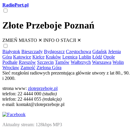
RadioPort.pl
Złote Przeboje Poznań
ZMIEŃ MIASTO
✕
INFO O STACJI
✕
Białystok
Bieszczady
Bydgoszcz
Częstochowa
Gdańsk
Jelenia
Góra
Katowice
Kielce
Kraków
Legnica
Lublin
Łódź
Opole
Podhale
Rzeszów
Szczecin
Tarnów
Wałbrzych
Warszawa
Wolin
Wrocław
Zamość
Zielona Góra
Sieć rozgłośni radiowych prezentująca głównie utwory z lat 80., 90.
i 2000.
strona www:
zloteprzeboje.pl
telefon: 22 4444 000
(studio)
telefon: 22 4444 055
(redakcja)
e-mail: kontakt@zloteprzeboje.pl
Aktualny stream: 128kbps MP3