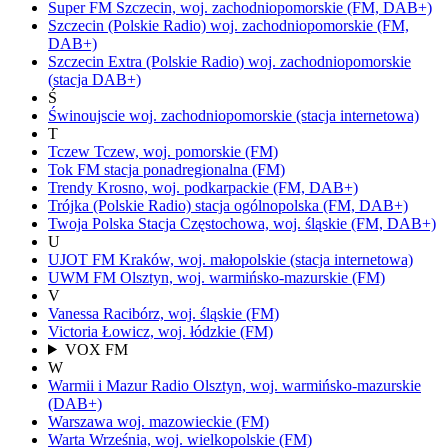
Super FM
Szczecin,
woj.
zachodniopomorskie
(FM, DAB+)
Szczecin
(Polskie Radio)
woj.
zachodniopomorskie
(FM,
DAB+)
Szczecin Extra
(Polskie Radio)
woj.
zachodniopomorskie
(stacja DAB+)
Ś
Świnoujscie
woj.
zachodniopomorskie
(stacja internetowa)
T
Tczew
Tczew,
woj.
pomorskie
(FM)
Tok FM
stacja ponadregionalna
(FM)
Trendy
Krosno,
woj.
podkarpackie
(FM, DAB+)
Trójka
(Polskie Radio)
stacja ogólnopolska
(FM, DAB+)
Twoja Polska Stacja
Częstochowa,
woj.
śląskie
(FM, DAB+)
U
UJOT FM
Kraków,
woj.
małopolskie
(stacja internetowa)
UWM FM
Olsztyn,
woj.
warmińsko-mazurskie
(FM)
V
Vanessa
Racibórz,
woj.
śląskie
(FM)
Victoria
Łowicz,
woj.
łódzkie
(FM)
VOX FM
W
Warmii i Mazur Radio
Olsztyn,
woj.
warmińsko-mazurskie
(DAB+)
Warszawa
woj.
mazowieckie
(FM)
Warta
Września,
woj.
wielkopolskie
(FM)