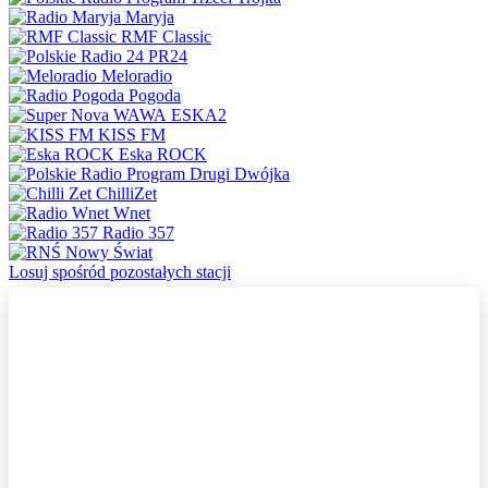
Maryja
RMF Classic
PR24
Meloradio
Pogoda
ESKA2
KISS FM
Eska ROCK
Dwójka
ChilliZet
Wnet
Radio 357
Nowy Świat
Losuj spośród pozostałych stacji