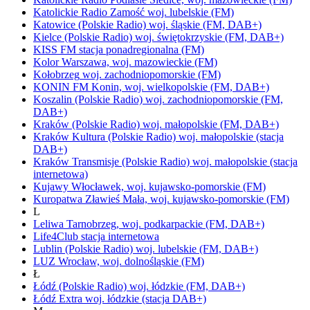
Katolickie Radio Zamość
woj.
lubelskie
(FM)
Katowice
(Polskie Radio)
woj.
śląskie
(FM, DAB+)
Kielce
(Polskie Radio)
woj.
świętokrzyskie
(FM, DAB+)
KISS FM
stacja ponadregionalna
(FM)
Kolor
Warszawa,
woj.
mazowieckie
(FM)
Kołobrzeg
woj.
zachodniopomorskie
(FM)
KONIN FM
Konin,
woj.
wielkopolskie
(FM, DAB+)
Koszalin
(Polskie Radio)
woj.
zachodniopomorskie
(FM,
DAB+)
Kraków
(Polskie Radio)
woj.
małopolskie
(FM, DAB+)
Kraków Kultura
(Polskie Radio)
woj.
małopolskie
(stacja
DAB+)
Kraków Transmisje
(Polskie Radio)
woj.
małopolskie
(stacja
internetowa)
Kujawy
Włocławek,
woj.
kujawsko-pomorskie
(FM)
Kuropatwa
Zławieś Mała,
woj.
kujawsko-pomorskie
(FM)
L
Leliwa
Tarnobrzeg,
woj.
podkarpackie
(FM, DAB+)
Life4Club
stacja internetowa
Lublin
(Polskie Radio)
woj.
lubelskie
(FM, DAB+)
LUZ
Wrocław,
woj.
dolnośląskie
(FM)
Ł
Łódź
(Polskie Radio)
woj.
łódzkie
(FM, DAB+)
Łódź Extra
woj.
łódzkie
(stacja DAB+)