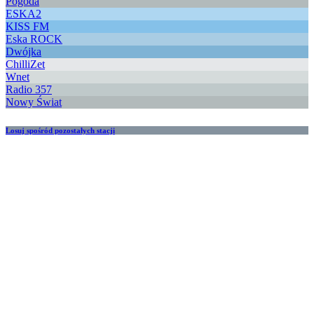
Pogoda
ESKA2
KISS FM
Eska ROCK
Dwójka
ChilliZet
Wnet
Radio 357
Nowy Świat
Losuj spośród pozostałych stacji