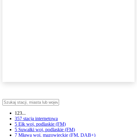
123...
357
stacja internetowa
5 Ełk
woj.
podlaskie
(FM)
5 Suwałki
woj.
podlaskie
(FM)
7 Mława
woj.
mazowieckie
(FM, DAB+)