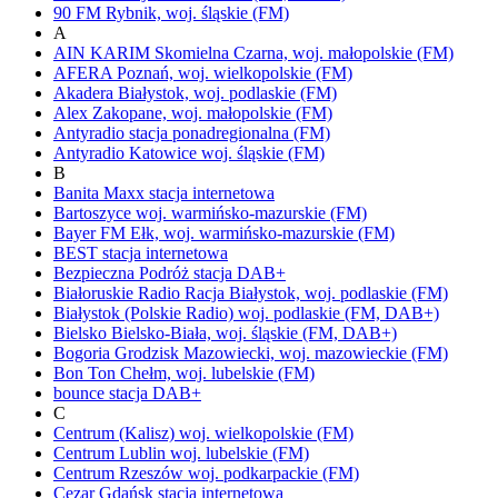
90 FM
Rybnik,
woj.
śląskie
(FM)
A
AIN KARIM
Skomielna Czarna,
woj.
małopolskie
(FM)
AFERA
Poznań,
woj.
wielkopolskie
(FM)
Akadera
Białystok,
woj.
podlaskie
(FM)
Alex
Zakopane,
woj.
małopolskie
(FM)
Antyradio
stacja ponadregionalna
(FM)
Antyradio Katowice
woj.
śląskie
(FM)
B
Banita Maxx
stacja internetowa
Bartoszyce
woj.
warmińsko-mazurskie
(FM)
Bayer FM
Ełk,
woj.
warmińsko-mazurskie
(FM)
BEST
stacja internetowa
Bezpieczna Podróż
stacja DAB+
Białoruskie Radio Racja
Białystok,
woj.
podlaskie
(FM)
Białystok
(Polskie Radio)
woj.
podlaskie
(FM, DAB+)
Bielsko
Bielsko-Biała,
woj.
śląskie
(FM, DAB+)
Bogoria
Grodzisk Mazowiecki,
woj.
mazowieckie
(FM)
Bon Ton
Chełm,
woj.
lubelskie
(FM)
bounce
stacja DAB+
C
Centrum (Kalisz)
woj.
wielkopolskie
(FM)
Centrum Lublin
woj.
lubelskie
(FM)
Centrum Rzeszów
woj.
podkarpackie
(FM)
Cezar Gdańsk
stacja internetowa