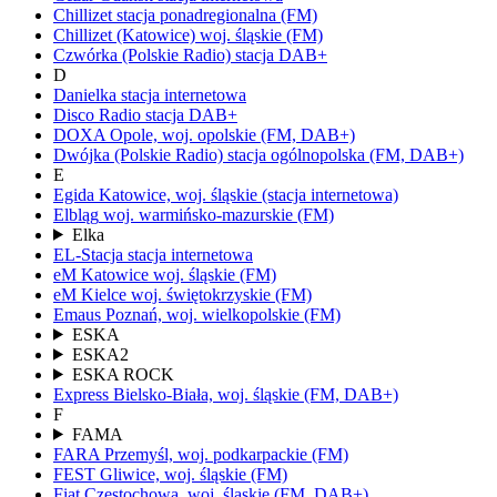
Chillizet
stacja ponadregionalna
(FM)
Chillizet
(Katowice)
woj.
śląskie
(FM)
Czwórka
(Polskie Radio)
stacja DAB+
D
Danielka
stacja internetowa
Disco Radio
stacja DAB+
DOXA
Opole,
woj.
opolskie
(FM, DAB+)
Dwójka
(Polskie Radio)
stacja ogólnopolska
(FM, DAB+)
E
Egida
Katowice,
woj.
śląskie
(stacja internetowa)
Elbląg
woj.
warmińsko-mazurskie
(FM)
Elka
EL-Stacja
stacja internetowa
eM Katowice
woj.
śląskie
(FM)
eM Kielce
woj.
świętokrzyskie
(FM)
Emaus
Poznań,
woj.
wielkopolskie
(FM)
ESKA
ESKA2
ESKA ROCK
Express
Bielsko-Biała,
woj.
śląskie
(FM, DAB+)
F
FAMA
FARA
Przemyśl,
woj.
podkarpackie
(FM)
FEST
Gliwice,
woj.
śląskie
(FM)
Fiat
Częstochowa,
woj.
śląskie
(FM, DAB+)