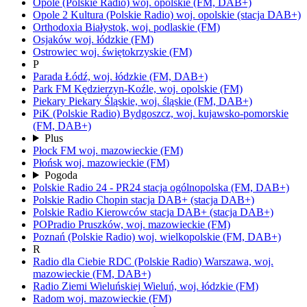
Opole
(Polskie Radio)
woj.
opolskie
(FM, DAB+)
Opole 2 Kultura
(Polskie Radio)
woj.
opolskie
(stacja DAB+)
Orthodoxia
Białystok,
woj.
podlaskie
(FM)
Osjaków
woj.
łódzkie
(FM)
Ostrowiec
woj.
świętokrzyskie
(FM)
P
Parada
Łódź,
woj.
łódzkie
(FM, DAB+)
Park FM
Kędzierzyn-Koźle,
woj.
opolskie
(FM)
Piekary
Piekary Śląskie,
woj.
śląskie
(FM, DAB+)
PiK
(Polskie Radio)
Bydgoszcz,
woj.
kujawsko-pomorskie
(FM, DAB+)
Plus
Płock FM
woj.
mazowieckie
(FM)
Płońsk
woj.
mazowieckie
(FM)
Pogoda
Polskie Radio 24 - PR24
stacja ogólnopolska
(FM, DAB+)
Polskie Radio Chopin
stacja DAB+
(stacja DAB+)
Polskie Radio Kierowców
stacja DAB+
(stacja DAB+)
POPradio
Pruszków,
woj.
mazowieckie
(FM)
Poznań
(Polskie Radio)
woj.
wielkopolskie
(FM, DAB+)
R
Radio dla Ciebie RDC
(Polskie Radio)
Warszawa,
woj.
mazowieckie
(FM, DAB+)
Radio Ziemi Wieluńskiej
Wieluń,
woj.
łódzkie
(FM)
Radom
woj.
mazowieckie
(FM)