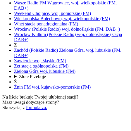
Wasze Radio FM
Wągrowiec,
woj.
wielkopolskie
(FM,
DAB+)
Weekend
Chojnice,
woj.
pomorskie
(FM)
Wielkopolska
Bolechowo,
woj.
wielkopolskie
(FM)
Wnet
stacja ponadregionalna
(FM)
Wrocław
(Polskie Radio)
woj.
dolnośląskie
(FM, DAB+)
Wrocław Kultura
(Polskie Radio)
woj.
dolnośląskie
(stacja
DAB+)
Z
Zachód
(Polskie Radio)
Zielona Góra,
woj.
lubuskie
(FM,
DAB+)
Zawiercie
woj.
śląskie
(FM)
Zet
stacja ogólnopolska
(FM)
Zielona Góra
woj.
lubuskie
(FM)
Złote Przeboje
Ż
Żnin FM
woj.
kujawsko-pomorskie
(FM)
Na liście brakuje Twojej ulubionej stacji?
Masz uwagi dotyczące strony?
Skorzystaj z
formularza.