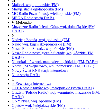
M
Malbork
woj.
pomorskie
(FM)
Maryja
stacja ogólnopolska
(FM)
MC Radio
Poznań,
woj.
wielkopolskie
(FM)
MEGA Radio
stacja DAB+
Meloradio
Muzyczne Radio
Jelenia Góra,
woj.
dolnośląskie
(FM,
DAB+)
N
Nadzieja
Łomża,
woj.
podlaskie
(FM)
Nakło
woj.
kujawsko-pomorskie
(FM)
Nasze Radio
Sieradz,
woj.
łódzkie
(FM)
Nasze Radio nostalgicznie
Sieradz,
woj.
łódzkie
(FM,
DAB+)
Niepokalanów
woj.
mazowieckie, łódzkie
(FM, DAB+)
Norda FM
Wejherowo,
woj.
pomorskie
(FM, DAB+)
Nowy Świat RNŚ
stacja internetowa
Nuta
stacja DAB+
O
odZew
stacja internetowa
OFF Radio Kraków
woj.
małopolskie
(stacja DAB+)
Olsztyn
(Polskie Radio)
woj.
warmińsko-mazurskie
(FM,
DAB+)
ONY
Nysa,
woj.
opolskie
(FM)
Opatów
woj.
świętokrzyskie
(FM)