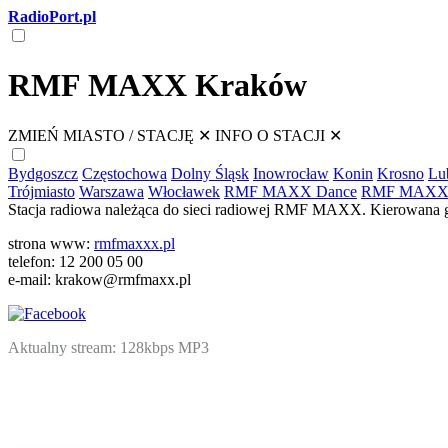
RadioPort.pl
RMF MAXX Kraków
ZMIEŃ MIASTO / STACJĘ
✕
INFO O STACJI
✕
Bydgoszcz
Częstochowa
Dolny Śląsk
Inowrocław
Konin
Krosno
Lu
Trójmiasto
Warszawa
Włocławek
RMF MAXX Dance
RMF MAXX 
Stacja radiowa należąca do sieci radiowej RMF MAXX. Kierowana g
strona www:
rmfmaxxx.pl
telefon: 12 200 05 00
e-mail: krakow@rmfmaxx.pl
Aktualny stream: 128kbps MP3
NATIVE
INTERNET
WEB
RADIO