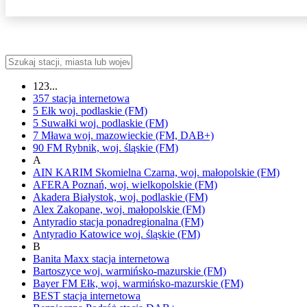
123...
357
stacja internetowa
5 Ełk
woj.
podlaskie
(FM)
5 Suwałki
woj.
podlaskie
(FM)
7 Mława
woj.
mazowieckie
(FM, DAB+)
90 FM
Rybnik,
woj.
śląskie
(FM)
A
AIN KARIM
Skomielna Czarna,
woj.
małopolskie
(FM)
AFERA
Poznań,
woj.
wielkopolskie
(FM)
Akadera
Białystok,
woj.
podlaskie
(FM)
Alex
Zakopane,
woj.
małopolskie
(FM)
Antyradio
stacja ponadregionalna
(FM)
Antyradio Katowice
woj.
śląskie
(FM)
B
Banita Maxx
stacja internetowa
Bartoszyce
woj.
warmińsko-mazurskie
(FM)
Bayer FM
Ełk,
woj.
warmińsko-mazurskie
(FM)
BEST
stacja internetowa