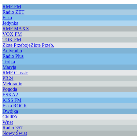
RMF FM
Radio ZET
Eska
Jedynka
RMF MAXX
VOX FM
TOK FM
Złote Przeboje
Złote Przeb.
Antyradio
Radio Plus
Trójka
Maryja
RMF Classic
PR24
Meloradio
Pogoda
ESKA2
KISS FM
Eska ROCK
Dwójka
ChilliZet
Wnet
Radio 357
Nowy Świat