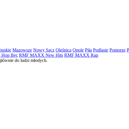
buskie
Mazowsze
Nowy Sącz
Oleśnica
Opole
Piła
Podlasie
Pomorze
P
Hop Bęc
RMF MAXX New Hits
RMF MAXX Rap
łównie do ludzi młodych.