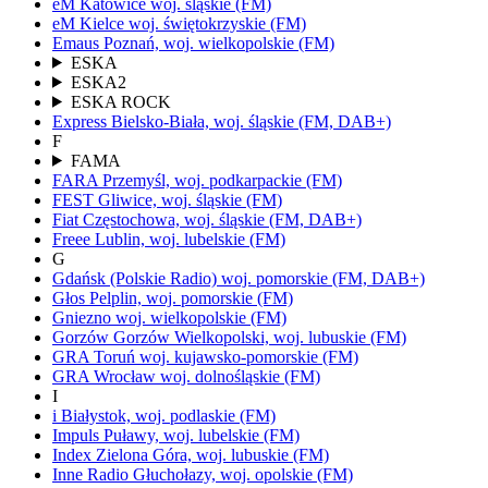
eM Katowice
woj.
śląskie
(FM)
eM Kielce
woj.
świętokrzyskie
(FM)
Emaus
Poznań,
woj.
wielkopolskie
(FM)
ESKA
ESKA2
ESKA ROCK
Express
Bielsko-Biała,
woj.
śląskie
(FM, DAB+)
F
FAMA
FARA
Przemyśl,
woj.
podkarpackie
(FM)
FEST
Gliwice,
woj.
śląskie
(FM)
Fiat
Częstochowa,
woj.
śląskie
(FM, DAB+)
Freee
Lublin,
woj.
lubelskie
(FM)
G
Gdańsk
(Polskie Radio)
woj.
pomorskie
(FM, DAB+)
Głos
Pelplin,
woj.
pomorskie
(FM)
Gniezno
woj.
wielkopolskie
(FM)
Gorzów
Gorzów Wielkopolski,
woj.
lubuskie
(FM)
GRA Toruń
woj.
kujawsko-pomorskie
(FM)
GRA Wrocław
woj.
dolnośląskie
(FM)
I
i
Białystok,
woj.
podlaskie
(FM)
Impuls
Puławy,
woj.
lubelskie
(FM)
Index
Zielona Góra,
woj.
lubuskie
(FM)
Inne Radio
Głuchołazy,
woj.
opolskie
(FM)