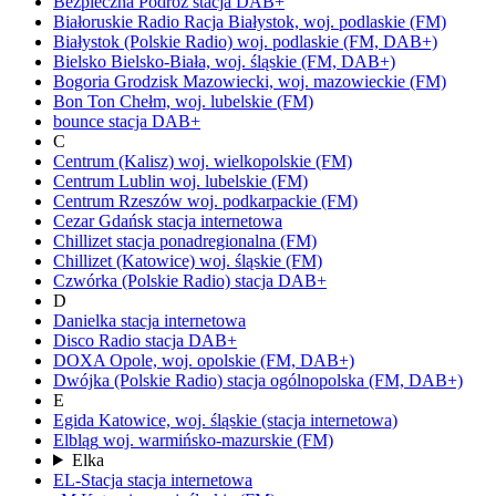
Bezpieczna Podróż
stacja DAB+
Białoruskie Radio Racja
Białystok,
woj.
podlaskie
(FM)
Białystok
(Polskie Radio)
woj.
podlaskie
(FM, DAB+)
Bielsko
Bielsko-Biała,
woj.
śląskie
(FM, DAB+)
Bogoria
Grodzisk Mazowiecki,
woj.
mazowieckie
(FM)
Bon Ton
Chełm,
woj.
lubelskie
(FM)
bounce
stacja DAB+
C
Centrum (Kalisz)
woj.
wielkopolskie
(FM)
Centrum Lublin
woj.
lubelskie
(FM)
Centrum Rzeszów
woj.
podkarpackie
(FM)
Cezar Gdańsk
stacja internetowa
Chillizet
stacja ponadregionalna
(FM)
Chillizet
(Katowice)
woj.
śląskie
(FM)
Czwórka
(Polskie Radio)
stacja DAB+
D
Danielka
stacja internetowa
Disco Radio
stacja DAB+
DOXA
Opole,
woj.
opolskie
(FM, DAB+)
Dwójka
(Polskie Radio)
stacja ogólnopolska
(FM, DAB+)
E
Egida
Katowice,
woj.
śląskie
(stacja internetowa)
Elbląg
woj.
warmińsko-mazurskie
(FM)
Elka
EL-Stacja
stacja internetowa