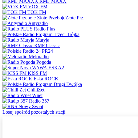
RMF MAXX
VOX FM
TOK FM
Złote Przeboje
Złote Prz.
Antyradio
Radio Plus
Trójka
Maryja
RMF Classic
PR24
Meloradio
Pogoda
ESKA2
KISS FM
Eska ROCK
Dwójka
ChilliZet
Wnet
Radio 357
Nowy Świat
Losuj spośród pozostałych stacji