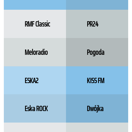
RMF Classic
PR24
Meloradio
Pogoda
ESKA2
KISS FM
Eska ROCK
Dwójka