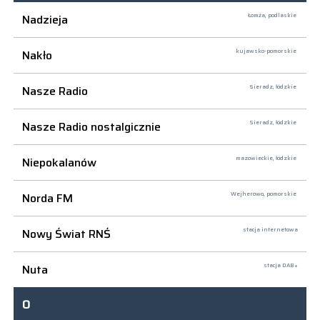
Nadzieja
Łomża,
podlaskie
Nakło
kujawsko-pomorskie
Nasze Radio
Sieradz,
łódzkie
Nasze Radio nostalgicznie
Sieradz,
łódzkie
Niepokalanów
mazowieckie, łódzkie
Norda FM
Wejherowo,
pomorskie
Nowy Świat RNŚ
stacja internetowa
Nuta
stacja DAB+
O