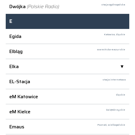
Dwójka
(Polskie Radio)
stacja ogólnopolska
E
Egida
Katowice,
śląskie
Elbląg
warmińsko-mazurskie
Elka
EL-Stacja
stacja internetowa
eM Katowice
śląskie
eM Kielce
świętokrzyskie
Emaus
Poznań,
wielkopolskie