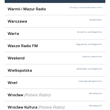
Warmii i Mazur Radio
Olsztyn,
warmińsko-mazurskie
Warszawa
mazowieckie
Warta
Września,
wielkopolskie
Wasze Radio FM
Wągrowiec,
wielkopolskie
Weekend
Chojnice,
pomorskie
Wielkopolska
Bolechowo,
wielkopolskie
Wnet
stacja ponadregionalna
Wrocław
(Polskie Radio)
dolnośląskie
Wrocław Kultura
(Polskie Radio)
dolnośląskie