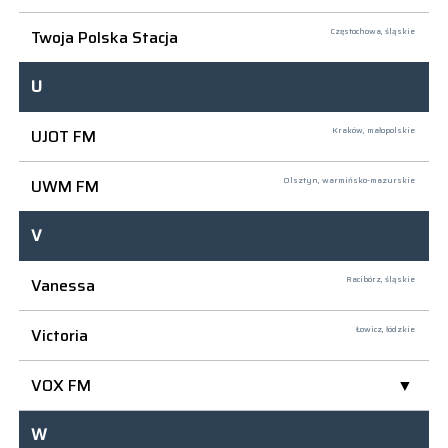
Twoja Polska Stacja
Częstochowa,
śląskie
U
UJOT FM
Kraków,
małopolskie
UWM FM
Olsztyn,
warmińsko-mazurskie
V
Vanessa
Racibórz,
śląskie
Victoria
Łowicz,
łódzkie
VOX FM
W