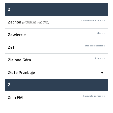
Z
Zachód
(Polskie Radio)
Zielona Góra,
lubuskie
Zawiercie
śląskie
Zet
stacja ogólnopolska
Zielona Góra
lubuskie
Złote Przeboje
Ż
Żnin FM
kujawsko-pomorskie