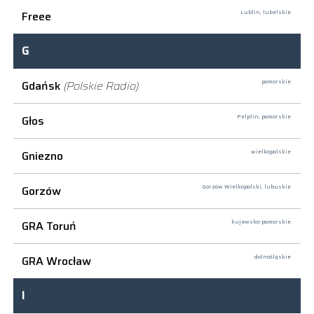
Freee
Lublin,
lubelskie
G
Gdańsk
(Polskie Radio)
pomorskie
Głos
Pelplin,
pomorskie
Gniezno
wielkopolskie
Gorzów
Gorzów Wielkopolski,
lubuskie
GRA Toruń
kujawsko-pomorskie
GRA Wrocław
dolnośląskie
I