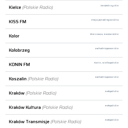
Kielce
(Polskie Radio)
świętokrzyskie
KISS FM
stacja ponadregionalna
Kolor
Warszawa,
mazowieckie
Kołobrzeg
zachodniopomorskie
KONIN FM
Konin,
wielkopolskie
Koszalin
(Polskie Radio)
zachodniopomorskie
Kraków
(Polskie Radio)
małopolskie
Kraków Kultura
(Polskie Radio)
małopolskie
Kraków Transmisje
(Polskie Radio)
małopolskie