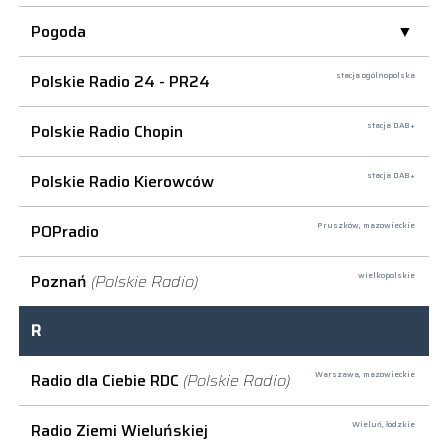
Pogoda
Polskie Radio 24 - PR24
stacja ogólnopolska
Polskie Radio Chopin
stacja DAB+
Polskie Radio Kierowców
stacja DAB+
POPradio
Pruszków,
mazowieckie
Poznań
(Polskie Radio)
wielkopolskie
R
Radio dla Ciebie RDC
(Polskie Radio)
Warszawa,
mazowieckie
Radio Ziemi Wieluńskiej
Wieluń,
łódzkie