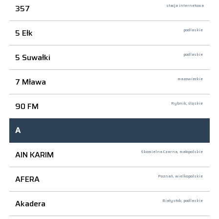
357
stacja internetowa
5 Ełk
podlaskie
5 Suwałki
podlaskie
7 Mława
mazowieckie
90 FM
Rybnik,
śląskie
A
AIN KARIM
Skomielna Czarna,
małopolskie
AFERA
Poznań,
wielkopolskie
Akadera
Białystok,
podlaskie