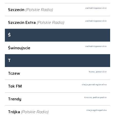
Szczecin
(Polskie Radio)
zachodniopomorskie
Szczecin Extra
(Polskie Radio)
zachodniopomorskie
Ś
Świnoujscie
zachodniopomorskie
T
Tczew
Tczew,
pomorskie
Tok FM
stacja ponadregionalna
Trendy
Krosno,
podkarpackie
Trójka
(Polskie Radio)
stacja ogólnopolska