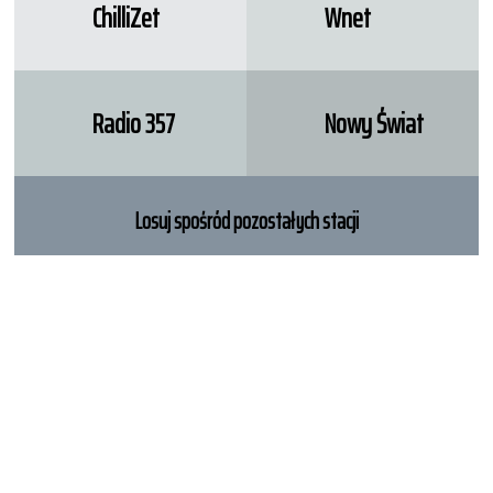
ChilliZet
Wnet
Radio 357
Nowy Świat
Losuj spośród pozostałych stacji