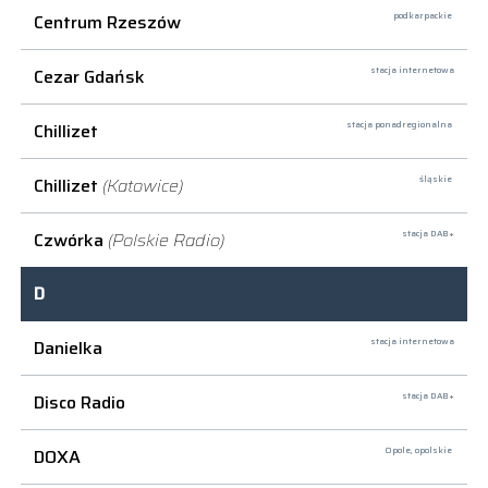
Centrum Rzeszów
podkarpackie
Cezar Gdańsk
stacja internetowa
Chillizet
stacja ponadregionalna
Chillizet
(Katowice)
śląskie
Czwórka
(Polskie Radio)
stacja DAB+
D
Danielka
stacja internetowa
Disco Radio
stacja DAB+
DOXA
Opole,
opolskie