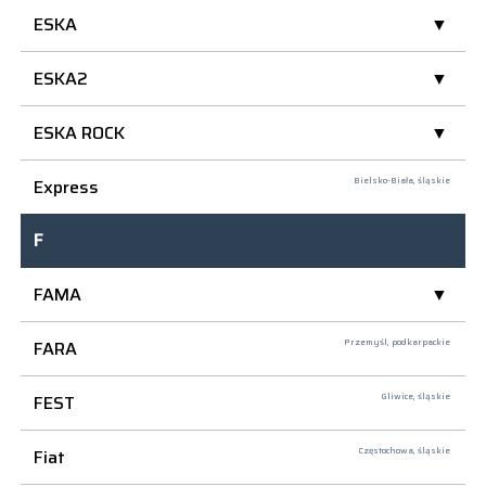
ESKA
ESKA2
ESKA ROCK
Express
Bielsko-Biała,
śląskie
F
FAMA
FARA
Przemyśl,
podkarpackie
FEST
Gliwice,
śląskie
Fiat
Częstochowa,
śląskie