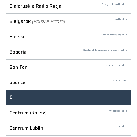
Białoruskie Radio Racja
Białystok,
podlaskie
Białystok
(Polskie Radio)
podlaskie
Bielsko
Bielsko-Biała,
śląskie
Bogoria
Grodzisk Mazowiecki,
mazowieckie
Bon Ton
Chełm,
lubelskie
bounce
stacja DAB+
C
Centrum (Kalisz)
wielkopolskie
Centrum Lublin
lubelskie