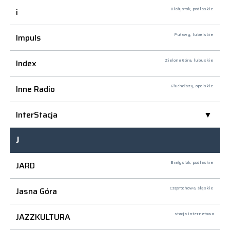
i
Białystok,
podlaskie
Impuls
Puławy,
lubelskie
Index
Zielona Góra,
lubuskie
Inne Radio
Głuchołazy,
opolskie
InterStacja
J
JARD
Białystok,
podlaskie
Jasna Góra
Częstochowa,
śląskie
JAZZKULTURA
stacja internetowa