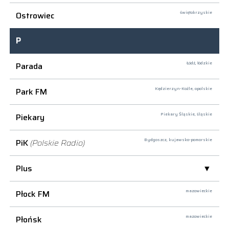
Ostrowiec
świętokrzyskie
P
Parada
Łódź,
łódzkie
Park FM
Kędzierzyn-Koźle,
opolskie
Piekary
Piekary Śląskie,
śląskie
PiK
(Polskie Radio)
Bydgoszcz,
kujawsko-pomorskie
Plus
Płock FM
mazowieckie
Płońsk
mazowieckie