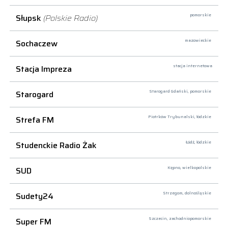
Słupsk
(Polskie Radio)
pomorskie
Sochaczew
mazowieckie
Stacja Impreza
stacja internetowa
Starogard
Starogard Gdański,
pomorskie
Strefa FM
Piotrków Trybunalski,
łódzkie
Studenckie Radio Żak
Łódź,
łódzkie
SUD
Kępno,
wielkopolskie
Sudety24
Strzegom,
dolnośląskie
Super FM
Szczecin,
zachodniopomorskie