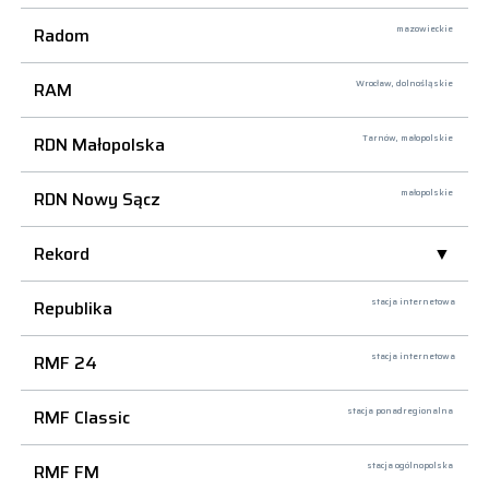
Radom
mazowieckie
RAM
Wrocław,
dolnośląskie
RDN Małopolska
Tarnów,
małopolskie
RDN Nowy Sącz
małopolskie
Rekord
Republika
stacja internetowa
RMF 24
stacja internetowa
RMF Classic
stacja ponadregionalna
RMF FM
stacja ogólnopolska