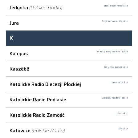
Jedynka
(Polskie Radio)
stacja ogólnopolska
Jura
Częstochowa,
śląskie
K
Kampus
Warszawa,
mazowieckie
Kaszëbë
Gdynia,
pomorskie
Katolicke Radio Diecezji Płockiej
mazowieckie
Katolickie Radio Podlasie
Siedlce,
mazowieckie
Katolickie Radio Zamość
lubelskie
Katowice
(Polskie Radio)
śląskie