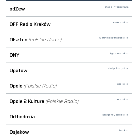
odZew
stacja internetowa
OFF Radio Kraków
małopolskie
Olsztyn
(Polskie Radio)
warmińsko-mazurskie
ONY
Nysa,
opolskie
Opatów
świętokrzyskie
Opole
(Polskie Radio)
opolskie
Opole 2 Kultura
(Polskie Radio)
opolskie
Orthodoxia
Białystok,
podlaskie
Osjaków
łódzkie