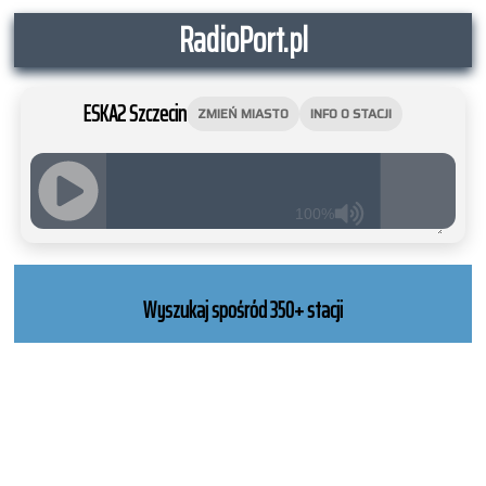
RadioPort.pl
ESKA2 Szczecin
ZMIEŃ MIASTO
INFO O STACJI
100%
JQUERY
RADIO
PLAYER
Wyszukaj spośród 350+ stacji
and
WORDPRESS
RADIO
PLUGIN
powered
by