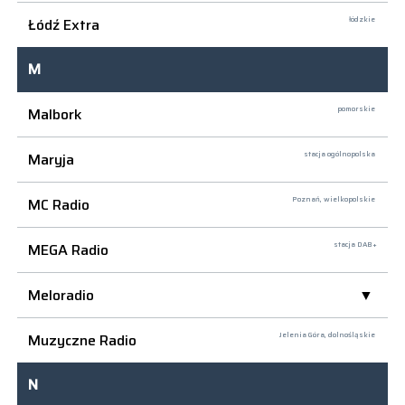
Łódź Extra
łódzkie
M
Malbork
pomorskie
Maryja
stacja ogólnopolska
MC Radio
Poznań,
wielkopolskie
MEGA Radio
stacja DAB+
Meloradio
Muzyczne Radio
Jelenia Góra,
dolnośląskie
N