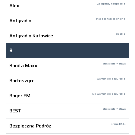
Alex
Zakopane,
małopolskie
Antyradio
stacja ponadregionalna
Antyradio Katowice
śląskie
B
Banita Maxx
stacja internetowa
Bartoszyce
warmińsko-mazurskie
Bayer FM
Ełk,
warmińsko-mazurskie
BEST
stacja internetowa
Bezpieczna Podróż
stacja DAB+