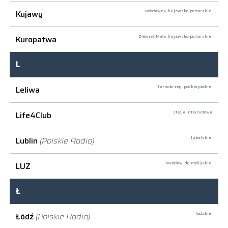
Kujawy
Włocławek,
kujawsko-pomorskie
Kuropatwa
Zławieś Mała,
kujawsko-pomorskie
L
Leliwa
Tarnobrzeg,
podkarpackie
Life4Club
stacja internetowa
Lublin
(Polskie Radio)
lubelskie
LUZ
Wrocław,
dolnośląskie
Ł
Łódź
(Polskie Radio)
łódzkie