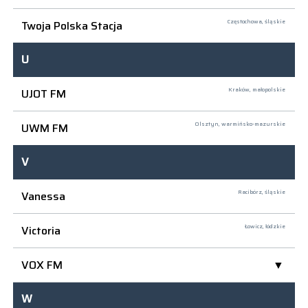
Twoja Polska Stacja
Częstochowa,
śląskie
U
UJOT FM
Kraków,
małopolskie
UWM FM
Olsztyn,
warmińsko-mazurskie
V
Vanessa
Racibórz,
śląskie
Victoria
Łowicz,
łódzkie
VOX FM
W