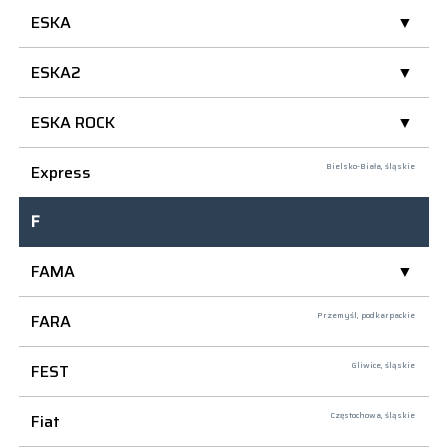
ESKA
ESKA2
ESKA ROCK
Express
Bielsko-Biała,
śląskie
F
FAMA
FARA
Przemyśl,
podkarpackie
FEST
Gliwice,
śląskie
Fiat
Częstochowa,
śląskie