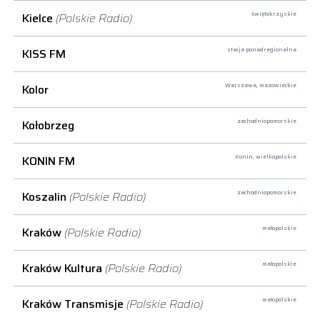
Kielce
(Polskie Radio)
świętokrzyskie
KISS FM
stacja ponadregionalna
Kolor
Warszawa,
mazowieckie
Kołobrzeg
zachodniopomorskie
KONIN FM
Konin,
wielkopolskie
Koszalin
(Polskie Radio)
zachodniopomorskie
Kraków
(Polskie Radio)
małopolskie
Kraków Kultura
(Polskie Radio)
małopolskie
Kraków Transmisje
(Polskie Radio)
małopolskie