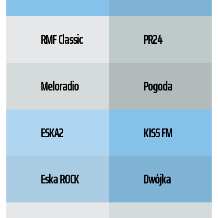
RMF Classic
PR24
Meloradio
Pogoda
ESKA2
KISS FM
Eska ROCK
Dwójka