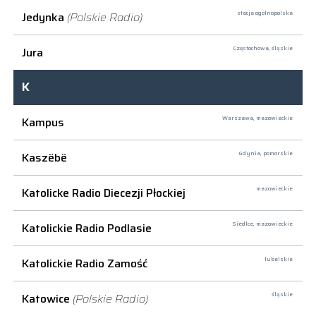
Jedynka
(Polskie Radio)
stacja ogólnopolska
Jura
Częstochowa,
śląskie
K
Kampus
Warszawa,
mazowieckie
Kaszëbë
Gdynia,
pomorskie
Katolicke Radio Diecezji Płockiej
mazowieckie
Katolickie Radio Podlasie
Siedlce,
mazowieckie
Katolickie Radio Zamość
lubelskie
Katowice
(Polskie Radio)
śląskie