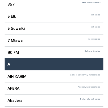
357
stacja internetowa
5 Ełk
podlaskie
5 Suwałki
podlaskie
7 Mława
mazowieckie
90 FM
Rybnik,
śląskie
A
AIN KARIM
Skomielna Czarna,
małopolskie
AFERA
Poznań,
wielkopolskie
Akadera
Białystok,
podlaskie