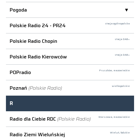
Pogoda
Polskie Radio 24 - PR24
stacja ogólnopolska
Polskie Radio Chopin
stacja DAB+
Polskie Radio Kierowców
stacja DAB+
POPradio
Pruszków,
mazowieckie
Poznań
(Polskie Radio)
wielkopolskie
R
Radio dla Ciebie RDC
(Polskie Radio)
Warszawa,
mazowieckie
Radio Ziemi Wieluńskiej
Wieluń,
łódzkie