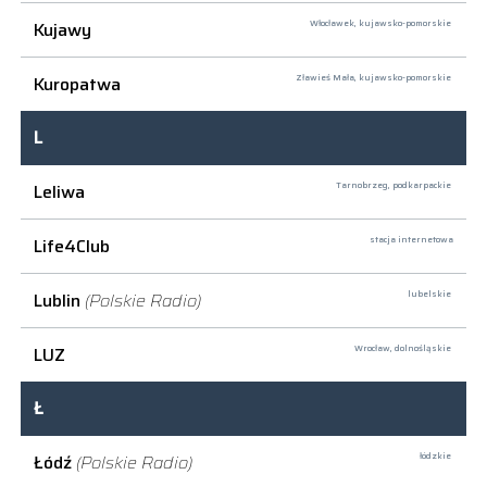
Kujawy
Włocławek,
kujawsko-pomorskie
Kuropatwa
Zławieś Mała,
kujawsko-pomorskie
L
Leliwa
Tarnobrzeg,
podkarpackie
Life4Club
stacja internetowa
Lublin
(Polskie Radio)
lubelskie
LUZ
Wrocław,
dolnośląskie
Ł
Łódź
(Polskie Radio)
łódzkie