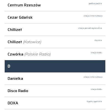
Centrum Rzeszów
podkarpackie
Cezar Gdańsk
stacja internetowa
Chillizet
stacja ponadregionalna
Chillizet
(Katowice)
śląskie
Czwórka
(Polskie Radio)
stacja DAB+
D
Danielka
stacja internetowa
Disco Radio
stacja DAB+
DOXA
Opole,
opolskie