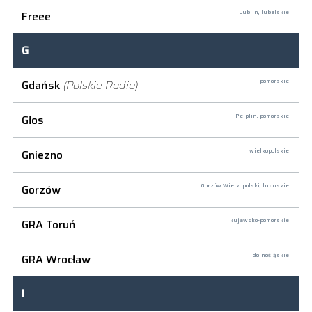
Freee
Lublin,
lubelskie
G
Gdańsk
(Polskie Radio)
pomorskie
Głos
Pelplin,
pomorskie
Gniezno
wielkopolskie
Gorzów
Gorzów Wielkopolski,
lubuskie
GRA Toruń
kujawsko-pomorskie
GRA Wrocław
dolnośląskie
I