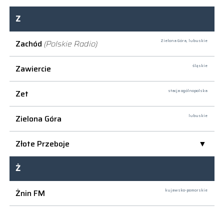
Z
Zachód
(Polskie Radio)
Zielona Góra,
lubuskie
Zawiercie
śląskie
Zet
stacja ogólnopolska
Zielona Góra
lubuskie
Złote Przeboje
Ż
Żnin FM
kujawsko-pomorskie