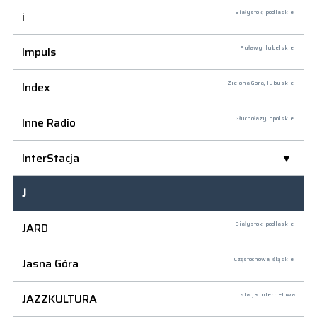
i
Białystok,
podlaskie
Impuls
Puławy,
lubelskie
Index
Zielona Góra,
lubuskie
Inne Radio
Głuchołazy,
opolskie
InterStacja
J
JARD
Białystok,
podlaskie
Jasna Góra
Częstochowa,
śląskie
JAZZKULTURA
stacja internetowa