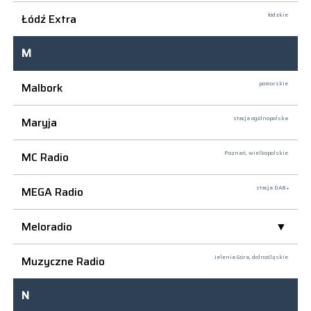
Łódź Extra
łódzkie
M
Malbork
pomorskie
Maryja
stacja ogólnopolska
MC Radio
Poznań,
wielkopolskie
MEGA Radio
stacja DAB+
Meloradio
Muzyczne Radio
Jelenia Góra,
dolnośląskie
N