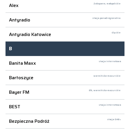
Alex
Zakopane,
małopolskie
Antyradio
stacja ponadregionalna
Antyradio Katowice
śląskie
B
Banita Maxx
stacja internetowa
Bartoszyce
warmińsko-mazurskie
Bayer FM
Ełk,
warmińsko-mazurskie
BEST
stacja internetowa
Bezpieczna Podróż
stacja DAB+