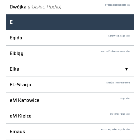
Dwójka
(Polskie Radio)
stacja ogólnopolska
E
Egida
Katowice,
śląskie
Elbląg
warmińsko-mazurskie
Elka
EL-Stacja
stacja internetowa
eM Katowice
śląskie
eM Kielce
świętokrzyskie
Emaus
Poznań,
wielkopolskie