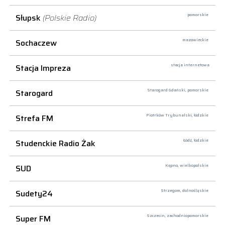
Słupsk
(Polskie Radio)
pomorskie
Sochaczew
mazowieckie
Stacja Impreza
stacja internetowa
Starogard
Starogard Gdański,
pomorskie
Strefa FM
Piotrków Trybunalski,
łódzkie
Studenckie Radio Żak
Łódź,
łódzkie
SUD
Kępno,
wielkopolskie
Sudety24
Strzegom,
dolnośląskie
Super FM
Szczecin,
zachodniopomorskie