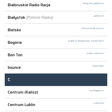
Białoruskie Radio Racja
Białystok,
podlaskie
Białystok
(Polskie Radio)
podlaskie
Bielsko
Bielsko-Biała,
śląskie
Bogoria
Grodzisk Mazowiecki,
mazowieckie
Bon Ton
Chełm,
lubelskie
bounce
stacja DAB+
C
Centrum (Kalisz)
wielkopolskie
Centrum Lublin
lubelskie