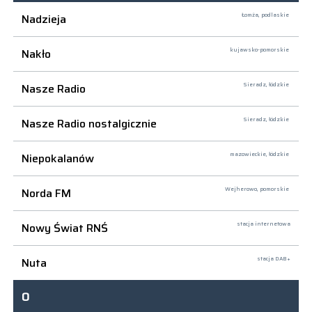
Nadzieja
Łomża,
podlaskie
Nakło
kujawsko-pomorskie
Nasze Radio
Sieradz,
łódzkie
Nasze Radio nostalgicznie
Sieradz,
łódzkie
Niepokalanów
mazowieckie, łódzkie
Norda FM
Wejherowo,
pomorskie
Nowy Świat RNŚ
stacja internetowa
Nuta
stacja DAB+
O