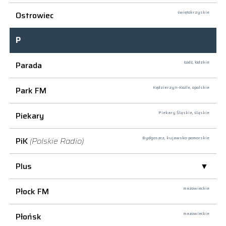
Ostrowiec
świętokrzyskie
P
Parada
Łódź,
łódzkie
Park FM
Kędzierzyn-Koźle,
opolskie
Piekary
Piekary Śląskie,
śląskie
PiK
(Polskie Radio)
Bydgoszcz,
kujawsko-pomorskie
Plus
Płock FM
mazowieckie
Płońsk
mazowieckie