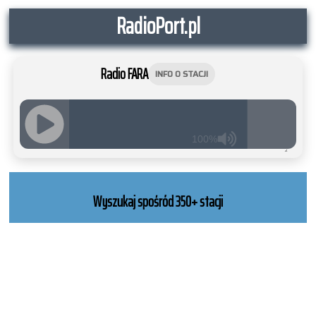
RadioPort.pl
Radio FARA
INFO O STACJI
100%
JQUERY
RADIO
PLAYER
Wyszukaj spośród 350+ stacji
and
WORDPRESS
RADIO
PLUGIN
powered
by