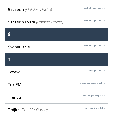
Szczecin
(Polskie Radio)
zachodniopomorskie
Szczecin Extra
(Polskie Radio)
zachodniopomorskie
Ś
Świnoujscie
zachodniopomorskie
T
Tczew
Tczew,
pomorskie
Tok FM
stacja ponadregionalna
Trendy
Krosno,
podkarpackie
Trójka
(Polskie Radio)
stacja ogólnopolska