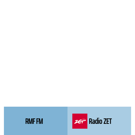
WordPress
Webdesign
Dexheim
and
FULL
SERVICE
ONLINE
AGENTUR
MAINZ
RMF FM
Radio ZET