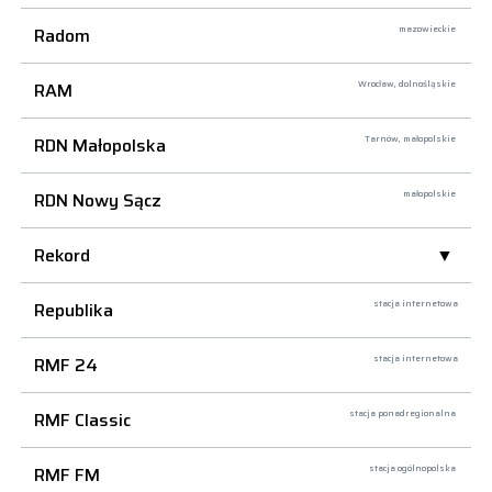
Radom
mazowieckie
RAM
Wrocław,
dolnośląskie
RDN Małopolska
Tarnów,
małopolskie
RDN Nowy Sącz
małopolskie
Rekord
Republika
stacja internetowa
RMF 24
stacja internetowa
RMF Classic
stacja ponadregionalna
RMF FM
stacja ogólnopolska