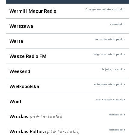
Warmii i Mazur Radio
Olsztyn,
warmińsko-mazurskie
Warszawa
mazowieckie
Warta
Września,
wielkopolskie
Wasze Radio FM
Wągrowiec,
wielkopolskie
Weekend
Chojnice,
pomorskie
Wielkopolska
Bolechowo,
wielkopolskie
Wnet
stacja ponadregionalna
Wrocław
(Polskie Radio)
dolnośląskie
Wrocław Kultura
(Polskie Radio)
dolnośląskie