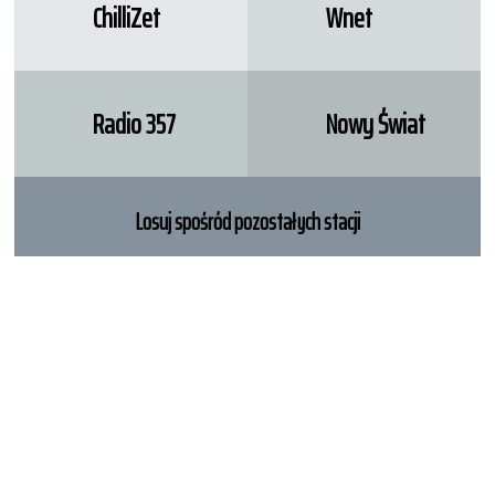
ChilliZet
Wnet
Radio 357
Nowy Świat
Losuj spośród pozostałych stacji