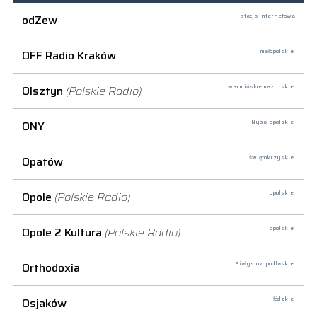
odZew
stacja internetowa
OFF Radio Kraków
małopolskie
Olsztyn
(Polskie Radio)
warmińsko-mazurskie
ONY
Nysa,
opolskie
Opatów
świętokrzyskie
Opole
(Polskie Radio)
opolskie
Opole 2 Kultura
(Polskie Radio)
opolskie
Orthodoxia
Białystok,
podlaskie
Osjaków
łódzkie