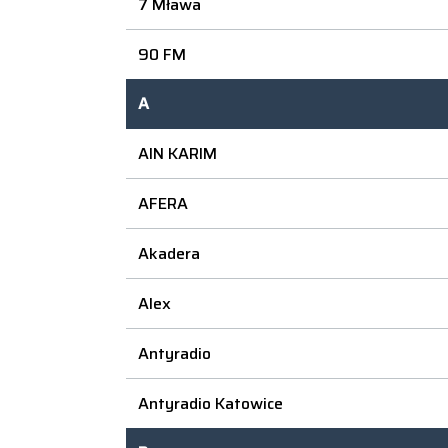
7 Mława
90 FM
A
AIN KARIM
AFERA
Akadera
Alex
Antyradio
Antyradio Katowice