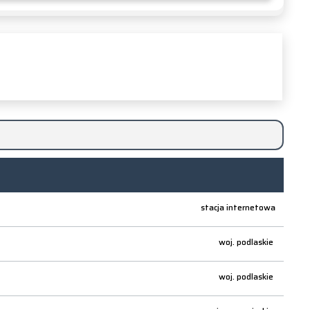
stacja internetowa
woj.
podlaskie
woj.
podlaskie