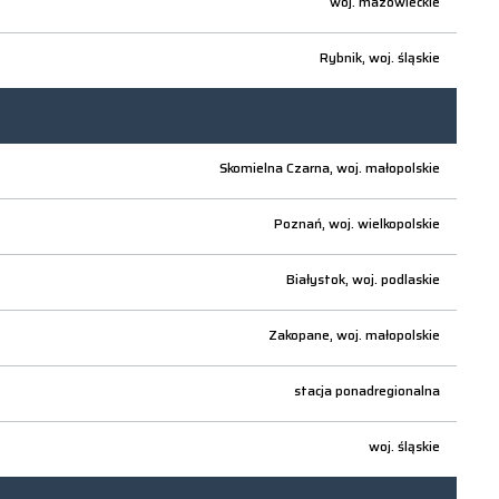
woj.
mazowieckie
Rybnik,
woj.
śląskie
Skomielna Czarna,
woj.
małopolskie
Poznań,
woj.
wielkopolskie
Białystok,
woj.
podlaskie
Zakopane,
woj.
małopolskie
stacja ponadregionalna
woj.
śląskie