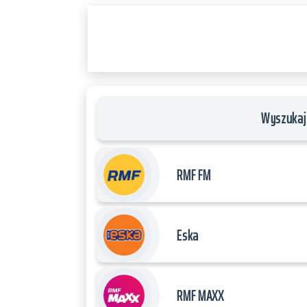
PLAYER
and
WORDPRESS
RADIO
PLUGIN
powered
by
Wyszukaj 
WordPress
Webdesign
Dexheim
RMF FM
and
FULL
SERVICE
Eska
ONLINE
AGENTUR
MAINZ
RMF MAXX