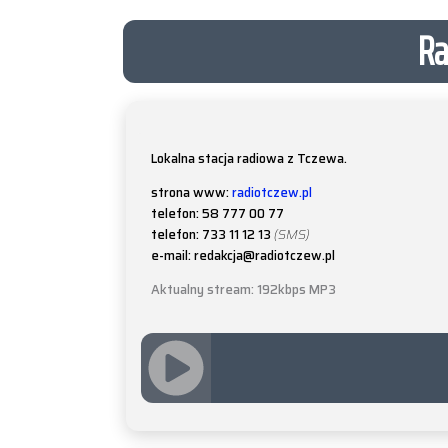
Ra
Lokalna stacja radiowa z Tczewa.
strona www:
radiotczew.pl
telefon: 58 777 00 77
telefon: 733 11 12 13
(SMS)
e-mail: redakcja@radiotczew.pl
Aktualny stream: 192kbps MP3
JQUERY
RADIO