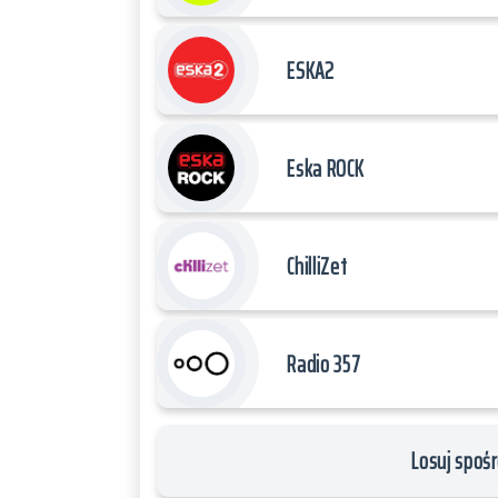
ESKA2
Eska ROCK
ChilliZet
Radio 357
Losuj spośr