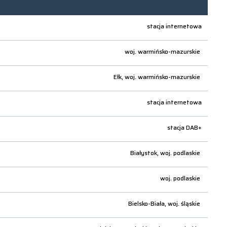
stacja internetowa
woj.
warmińsko-mazurskie
Ełk,
woj.
warmińsko-mazurskie
stacja internetowa
stacja DAB+
Białystok,
woj.
podlaskie
woj.
podlaskie
Bielsko-Biała,
woj.
śląskie