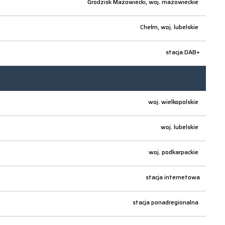
Grodzisk Mazowiecki,
woj.
mazowieckie
Chełm,
woj.
lubelskie
stacja DAB+
woj.
wielkopolskie
woj.
lubelskie
woj.
podkarpackie
stacja internetowa
stacja ponadregionalna