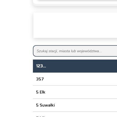
123...
357
5 Ełk
5 Suwałki