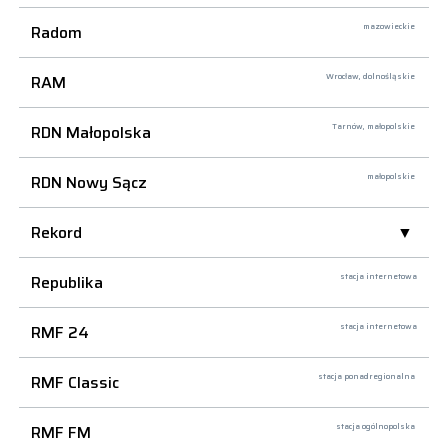
Radom
mazowieckie
RAM
Wrocław,
dolnośląskie
RDN Małopolska
Tarnów,
małopolskie
RDN Nowy Sącz
małopolskie
Rekord
Republika
stacja internetowa
RMF 24
stacja internetowa
RMF Classic
stacja ponadregionalna
RMF FM
stacja ogólnopolska