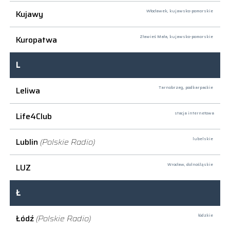
Kujawy
Włocławek,
kujawsko-pomorskie
Kuropatwa
Zławieś Mała,
kujawsko-pomorskie
L
Leliwa
Tarnobrzeg,
podkarpackie
Life4Club
stacja internetowa
Lublin
(Polskie Radio)
lubelskie
LUZ
Wrocław,
dolnośląskie
Ł
Łódź
(Polskie Radio)
łódzkie