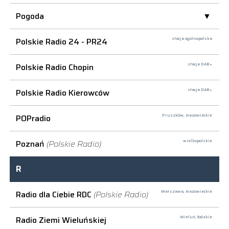
Pogoda
Polskie Radio 24 - PR24
stacja ogólnopolska
Polskie Radio Chopin
stacja DAB+
Polskie Radio Kierowców
stacja DAB+
POPradio
Pruszków,
mazowieckie
Poznań
(Polskie Radio)
wielkopolskie
R
Radio dla Ciebie RDC
(Polskie Radio)
Warszawa,
mazowieckie
Radio Ziemi Wieluńskiej
Wieluń,
łódzkie