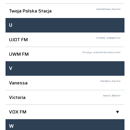
Twoja Polska Stacja
Częstochowa,
śląskie
U
UJOT FM
Kraków,
małopolskie
UWM FM
Olsztyn,
warmińsko-mazurskie
V
Vanessa
Racibórz,
śląskie
Victoria
Łowicz,
łódzkie
VOX FM
W