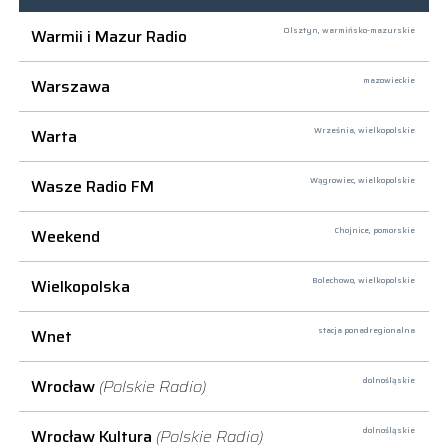
Warmii i Mazur Radio
Olsztyn,
warmińsko-mazurskie
Warszawa
mazowieckie
Warta
Września,
wielkopolskie
Wasze Radio FM
Wągrowiec,
wielkopolskie
Weekend
Chojnice,
pomorskie
Wielkopolska
Bolechowo,
wielkopolskie
Wnet
stacja ponadregionalna
Wrocław
(Polskie Radio)
dolnośląskie
Wrocław Kultura
(Polskie Radio)
dolnośląskie