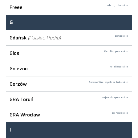
Freee
Lublin,
lubelskie
G
Gdańsk
(Polskie Radio)
pomorskie
Głos
Pelplin,
pomorskie
Gniezno
wielkopolskie
Gorzów
Gorzów Wielkopolski,
lubuskie
GRA Toruń
kujawsko-pomorskie
GRA Wrocław
dolnośląskie
I