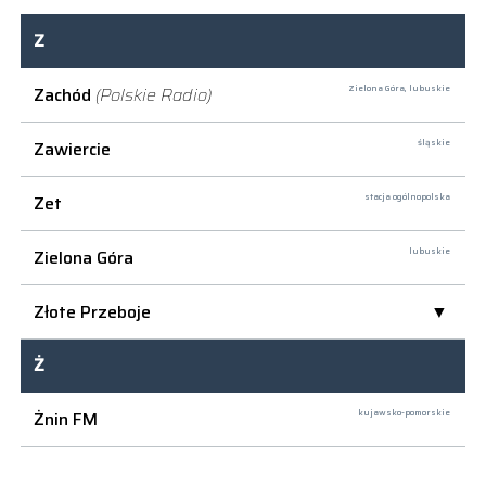
Z
Zachód
(Polskie Radio)
Zielona Góra,
lubuskie
Zawiercie
śląskie
Zet
stacja ogólnopolska
Zielona Góra
lubuskie
Złote Przeboje
Ż
Żnin FM
kujawsko-pomorskie