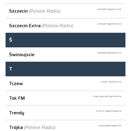
Szczecin
(Polskie Radio)
zachodniopomorskie
Szczecin Extra
(Polskie Radio)
zachodniopomorskie
Ś
Świnoujscie
zachodniopomorskie
T
Tczew
Tczew,
pomorskie
Tok FM
stacja ponadregionalna
Trendy
Krosno,
podkarpackie
Trójka
(Polskie Radio)
stacja ogólnopolska