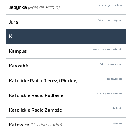
Jedynka
(Polskie Radio)
stacja ogólnopolska
Jura
Częstochowa,
śląskie
K
Kampus
Warszawa,
mazowieckie
Kaszëbë
Gdynia,
pomorskie
Katolicke Radio Diecezji Płockiej
mazowieckie
Katolickie Radio Podlasie
Siedlce,
mazowieckie
Katolickie Radio Zamość
lubelskie
Katowice
(Polskie Radio)
śląskie