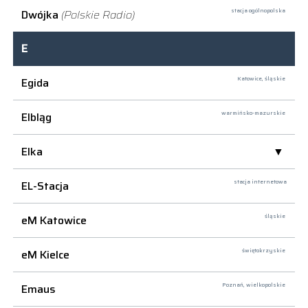
Dwójka
(Polskie Radio)
stacja ogólnopolska
E
Egida
Katowice,
śląskie
Elbląg
warmińsko-mazurskie
Elka
EL-Stacja
stacja internetowa
eM Katowice
śląskie
eM Kielce
świętokrzyskie
Emaus
Poznań,
wielkopolskie