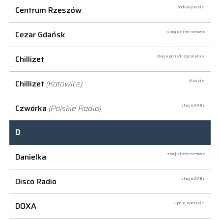
Centrum Rzeszów
podkarpackie
Cezar Gdańsk
stacja internetowa
Chillizet
stacja ponadregionalna
Chillizet
(Katowice)
śląskie
Czwórka
(Polskie Radio)
stacja DAB+
D
Danielka
stacja internetowa
Disco Radio
stacja DAB+
DOXA
Opole,
opolskie