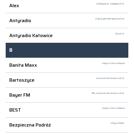
Alex
Zakopane,
małopolskie
Antyradio
stacja ponadregionalna
Antyradio Katowice
śląskie
B
Banita Maxx
stacja internetowa
Bartoszyce
warmińsko-mazurskie
Bayer FM
Ełk,
warmińsko-mazurskie
BEST
stacja internetowa
Bezpieczna Podróż
stacja DAB+