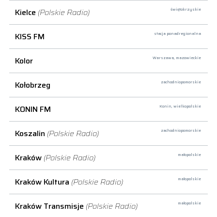
Kielce
(Polskie Radio)
świętokrzyskie
KISS FM
stacja ponadregionalna
Kolor
Warszawa,
mazowieckie
Kołobrzeg
zachodniopomorskie
KONIN FM
Konin,
wielkopolskie
Koszalin
(Polskie Radio)
zachodniopomorskie
Kraków
(Polskie Radio)
małopolskie
Kraków Kultura
(Polskie Radio)
małopolskie
Kraków Transmisje
(Polskie Radio)
małopolskie