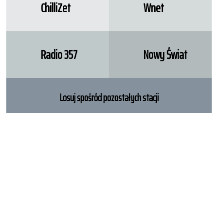
ChilliZet
Wnet
Radio 357
Nowy Świat
Losuj spośród pozostałych stacji