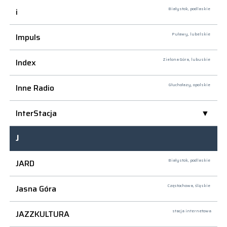
i
Białystok,
podlaskie
Impuls
Puławy,
lubelskie
Index
Zielona Góra,
lubuskie
Inne Radio
Głuchołazy,
opolskie
InterStacja
J
JARD
Białystok,
podlaskie
Jasna Góra
Częstochowa,
śląskie
JAZZKULTURA
stacja internetowa