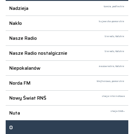
Nadzieja
Łomża,
podlaskie
Nakło
kujawsko-pomorskie
Nasze Radio
Sieradz,
łódzkie
Nasze Radio nostalgicznie
Sieradz,
łódzkie
Niepokalanów
mazowieckie, łódzkie
Norda FM
Wejherowo,
pomorskie
Nowy Świat RNŚ
stacja internetowa
Nuta
stacja DAB+
O