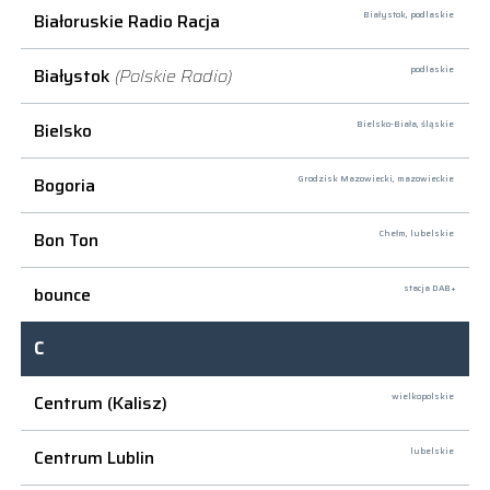
Białoruskie Radio Racja
Białystok,
podlaskie
Białystok
(Polskie Radio)
podlaskie
Bielsko
Bielsko-Biała,
śląskie
Bogoria
Grodzisk Mazowiecki,
mazowieckie
Bon Ton
Chełm,
lubelskie
bounce
stacja DAB+
C
Centrum (Kalisz)
wielkopolskie
Centrum Lublin
lubelskie