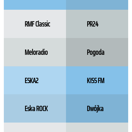
RMF Classic
PR24
Meloradio
Pogoda
ESKA2
KISS FM
Eska ROCK
Dwójka