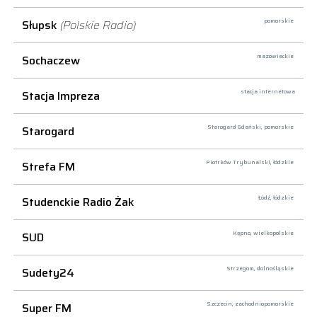
Słupsk
(Polskie Radio)
pomorskie
Sochaczew
mazowieckie
Stacja Impreza
stacja internetowa
Starogard
Starogard Gdański,
pomorskie
Strefa FM
Piotrków Trybunalski,
łódzkie
Studenckie Radio Żak
Łódź,
łódzkie
SUD
Kępno,
wielkopolskie
Sudety24
Strzegom,
dolnośląskie
Super FM
Szczecin,
zachodniopomorskie