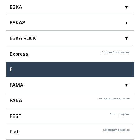
ESKA
ESKA2
ESKA ROCK
Express
Bielsko-Biała,
śląskie
F
FAMA
FARA
Przemyśl,
podkarpackie
FEST
Gliwice,
śląskie
Fiat
Częstochowa,
śląskie