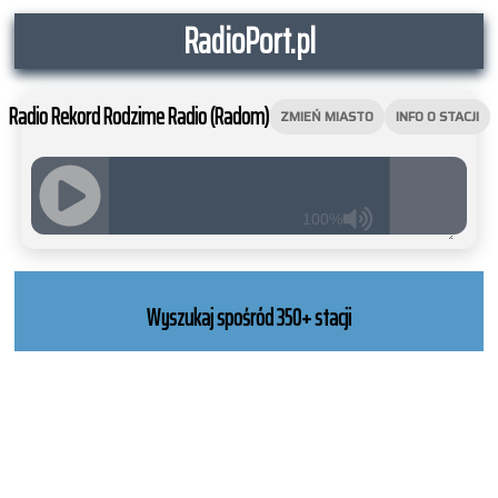
RadioPort.pl
Radio Rekord Rodzime Radio (Radom)
ZMIEŃ MIASTO
INFO O STACJI
100%
JQUERY
RADIO
PLAYER
Wyszukaj spośród 350+ stacji
and
WORDPRESS
RADIO
PLUGIN
powered
by