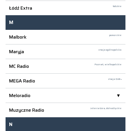
Łódź Extra
łódzkie
M
Malbork
pomorskie
Maryja
stacja ogólnopolska
MC Radio
Poznań,
wielkopolskie
MEGA Radio
stacja DAB+
Meloradio
Muzyczne Radio
Jelenia Góra,
dolnośląskie
N