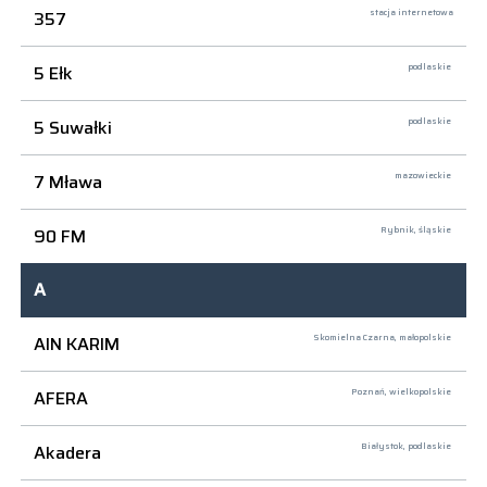
357
stacja internetowa
5 Ełk
podlaskie
5 Suwałki
podlaskie
7 Mława
mazowieckie
90 FM
Rybnik,
śląskie
A
AIN KARIM
Skomielna Czarna,
małopolskie
AFERA
Poznań,
wielkopolskie
Akadera
Białystok,
podlaskie