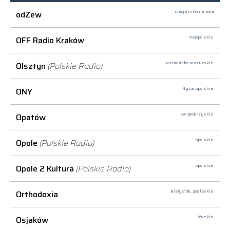
odZew
stacja internetowa
OFF Radio Kraków
małopolskie
Olsztyn
(Polskie Radio)
warmińsko-mazurskie
ONY
Nysa,
opolskie
Opatów
świętokrzyskie
Opole
(Polskie Radio)
opolskie
Opole 2 Kultura
(Polskie Radio)
opolskie
Orthodoxia
Białystok,
podlaskie
Osjaków
łódzkie