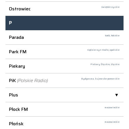
Ostrowiec
świętokrzyskie
P
Parada
Łódź,
łódzkie
Park FM
Kędzierzyn-Koźle,
opolskie
Piekary
Piekary Śląskie,
śląskie
PiK
(Polskie Radio)
Bydgoszcz,
kujawsko-pomorskie
Plus
Płock FM
mazowieckie
Płońsk
mazowieckie