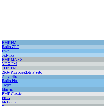
RMF FM
Radio ZET
Eska
Jedynka
RMF MAXX
VOX FM
TOK FM
Złote Przeboje
Złote Przeb.
Antyradio
Radio Plus
Trójka
Maryja
RMF Classic
PR24
Meloradio