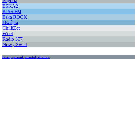
Pogoda
ESKA2
KISS FM
Eska ROCK
Dwójka
ChilliZet
Wnet
Radio 357
Nowy Świat
Losuj spośród pozostałych stacji