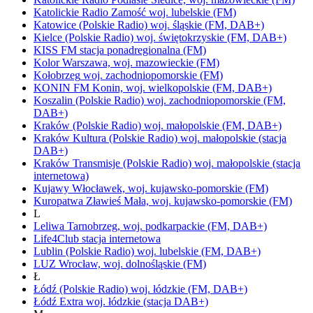
Katolickie Radio Zamość
woj.
lubelskie
(FM)
Katowice
(Polskie Radio)
woj.
śląskie
(FM, DAB+)
Kielce
(Polskie Radio)
woj.
świętokrzyskie
(FM, DAB+)
KISS FM
stacja ponadregionalna
(FM)
Kolor
Warszawa,
woj.
mazowieckie
(FM)
Kołobrzeg
woj.
zachodniopomorskie
(FM)
KONIN FM
Konin,
woj.
wielkopolskie
(FM, DAB+)
Koszalin
(Polskie Radio)
woj.
zachodniopomorskie
(FM,
DAB+)
Kraków
(Polskie Radio)
woj.
małopolskie
(FM, DAB+)
Kraków Kultura
(Polskie Radio)
woj.
małopolskie
(stacja
DAB+)
Kraków Transmisje
(Polskie Radio)
woj.
małopolskie
(stacja
internetowa)
Kujawy
Włocławek,
woj.
kujawsko-pomorskie
(FM)
Kuropatwa
Zławieś Mała,
woj.
kujawsko-pomorskie
(FM)
L
Leliwa
Tarnobrzeg,
woj.
podkarpackie
(FM, DAB+)
Life4Club
stacja internetowa
Lublin
(Polskie Radio)
woj.
lubelskie
(FM, DAB+)
LUZ
Wrocław,
woj.
dolnośląskie
(FM)
Ł
Łódź
(Polskie Radio)
woj.
łódzkie
(FM, DAB+)
Łódź Extra
woj.
łódzkie
(stacja DAB+)