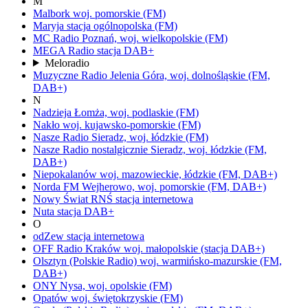
M
Malbork
woj.
pomorskie
(FM)
Maryja
stacja ogólnopolska
(FM)
MC Radio
Poznań,
woj.
wielkopolskie
(FM)
MEGA Radio
stacja DAB+
Meloradio
Muzyczne Radio
Jelenia Góra,
woj.
dolnośląskie
(FM,
DAB+)
N
Nadzieja
Łomża,
woj.
podlaskie
(FM)
Nakło
woj.
kujawsko-pomorskie
(FM)
Nasze Radio
Sieradz,
woj.
łódzkie
(FM)
Nasze Radio nostalgicznie
Sieradz,
woj.
łódzkie
(FM,
DAB+)
Niepokalanów
woj.
mazowieckie, łódzkie
(FM, DAB+)
Norda FM
Wejherowo,
woj.
pomorskie
(FM, DAB+)
Nowy Świat RNŚ
stacja internetowa
Nuta
stacja DAB+
O
odZew
stacja internetowa
OFF Radio Kraków
woj.
małopolskie
(stacja DAB+)
Olsztyn
(Polskie Radio)
woj.
warmińsko-mazurskie
(FM,
DAB+)
ONY
Nysa,
woj.
opolskie
(FM)
Opatów
woj.
świętokrzyskie
(FM)