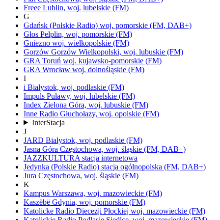
Freee
Lublin,
woj.
lubelskie
(FM)
G
Gdańsk
(Polskie Radio)
woj.
pomorskie
(FM, DAB+)
Głos
Pelplin,
woj.
pomorskie
(FM)
Gniezno
woj.
wielkopolskie
(FM)
Gorzów
Gorzów Wielkopolski,
woj.
lubuskie
(FM)
GRA Toruń
woj.
kujawsko-pomorskie
(FM)
GRA Wrocław
woj.
dolnośląskie
(FM)
I
i
Białystok,
woj.
podlaskie
(FM)
Impuls
Puławy,
woj.
lubelskie
(FM)
Index
Zielona Góra,
woj.
lubuskie
(FM)
Inne Radio
Głuchołazy,
woj.
opolskie
(FM)
InterStacja
J
JARD
Białystok,
woj.
podlaskie
(FM)
Jasna Góra
Częstochowa,
woj.
śląskie
(FM, DAB+)
JAZZKULTURA
stacja internetowa
Jedynka
(Polskie Radio)
stacja ogólnopolska
(FM, DAB+)
Jura
Częstochowa,
woj.
śląskie
(FM)
K
Kampus
Warszawa,
woj.
mazowieckie
(FM)
Kaszëbë
Gdynia,
woj.
pomorskie
(FM)
Katolicke Radio Diecezji Płockiej
woj.
mazowieckie
(FM)
Katolickie Radio Podlasie
Siedlce,
woj.
mazowieckie
(FM)