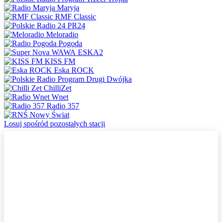
Maryja
RMF Classic
PR24
Meloradio
Pogoda
ESKA2
KISS FM
Eska ROCK
Dwójka
ChilliZet
Wnet
Radio 357
Nowy Świat
Losuj spośród pozostałych stacji