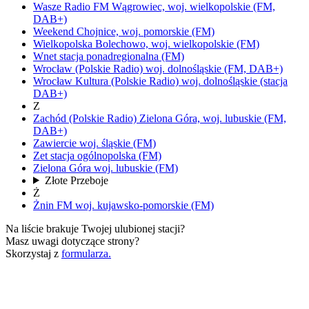
Wasze Radio FM
Wągrowiec,
woj.
wielkopolskie
(FM,
DAB+)
Weekend
Chojnice,
woj.
pomorskie
(FM)
Wielkopolska
Bolechowo,
woj.
wielkopolskie
(FM)
Wnet
stacja ponadregionalna
(FM)
Wrocław
(Polskie Radio)
woj.
dolnośląskie
(FM, DAB+)
Wrocław Kultura
(Polskie Radio)
woj.
dolnośląskie
(stacja
DAB+)
Z
Zachód
(Polskie Radio)
Zielona Góra,
woj.
lubuskie
(FM,
DAB+)
Zawiercie
woj.
śląskie
(FM)
Zet
stacja ogólnopolska
(FM)
Zielona Góra
woj.
lubuskie
(FM)
Złote Przeboje
Ż
Żnin FM
woj.
kujawsko-pomorskie
(FM)
Na liście brakuje Twojej ulubionej stacji?
Masz uwagi dotyczące strony?
Skorzystaj z
formularza.