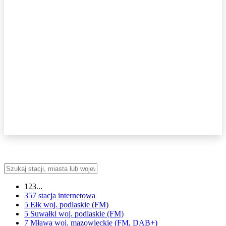
123...
357
stacja internetowa
5 Ełk
woj.
podlaskie
(FM)
5 Suwałki
woj.
podlaskie
(FM)
7 Mława
woj.
mazowieckie
(FM, DAB+)