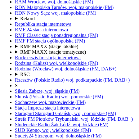
RAM
Wrocław,
woj.
dolnośląskie
(FM)
RDN Małopolska
Tarnów,
woj.
małopolskie
(FM)
RDN Nowy Sącz
woj.
małopolskie
(FM)
Rekord
Republika
stacja internetowa
RMF 24
stacja internetowa
RMF Classic
stacja ponadregionalna
(FM)
RMF FM
stacja ogólnopolska
(FM)
RMF MAXX
(stacje lokalne)
RMF MAXX
(stacje tematyczne)
Rockserwis.fm
stacja internetowa
Rodzina (Kalisz)
woj.
wielkopolskie
(FM)
Rodzina (Wrocław)
woj.
dolnośląskie
(FM, DAB+)
RSC
Rzeszów
(Polskie Radio)
woj.
podkarpackie
(FM, DAB+)
S
Silesia
Zabrze,
woj.
śląskie
(FM)
Słupsk
(Polskie Radio)
woj.
pomorskie
(FM)
Sochaczew
woj.
mazowieckie
(FM)
Stacja Impreza
stacja internetowa
Starogard
Starogard Gdański,
woj.
pomorskie
(FM)
Strefa FM
Piotrków Trybunalski,
woj.
łódzkie
(FM, DAB+)
Studenckie Radio Żak
Łódź,
woj.
łódzkie
(FM)
SUD
Kępno,
woj.
wielkopolskie
(FM)
Sudety24
Strzegom,
woj.
dolnośląskie
(FM)