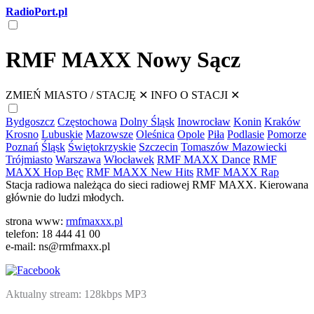
RadioPort.pl
RMF MAXX Nowy Sącz
ZMIEŃ MIASTO / STACJĘ
✕
INFO O STACJI
✕
Bydgoszcz
Częstochowa
Dolny Śląsk
Inowrocław
Konin
Kraków
Krosno
Lubuskie
Mazowsze
Oleśnica
Opole
Piła
Podlasie
Pomorze
Poznań
Śląsk
Świętokrzyskie
Szczecin
Tomaszów Mazowiecki
Trójmiasto
Warszawa
Włocławek
RMF MAXX Dance
RMF
MAXX Hop Bęc
RMF MAXX New Hits
RMF MAXX Rap
Stacja radiowa należąca do sieci radiowej RMF MAXX. Kierowana
głównie do ludzi młodych.
strona www:
rmfmaxxx.pl
telefon: 18 444 41 00
e-mail: ns@rmfmaxx.pl
Aktualny stream: 128kbps MP3