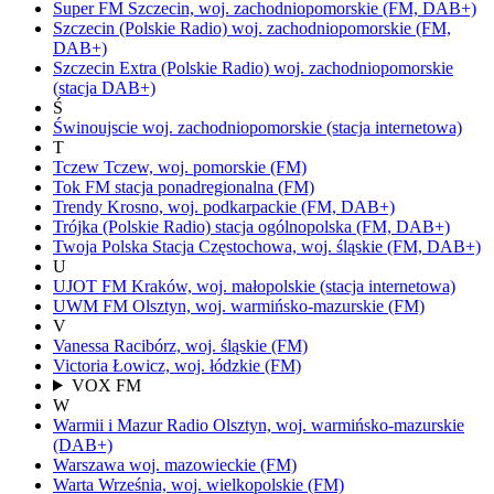
Super FM
Szczecin,
woj.
zachodniopomorskie
(FM, DAB+)
Szczecin
(Polskie Radio)
woj.
zachodniopomorskie
(FM,
DAB+)
Szczecin Extra
(Polskie Radio)
woj.
zachodniopomorskie
(stacja DAB+)
Ś
Świnoujscie
woj.
zachodniopomorskie
(stacja internetowa)
T
Tczew
Tczew,
woj.
pomorskie
(FM)
Tok FM
stacja ponadregionalna
(FM)
Trendy
Krosno,
woj.
podkarpackie
(FM, DAB+)
Trójka
(Polskie Radio)
stacja ogólnopolska
(FM, DAB+)
Twoja Polska Stacja
Częstochowa,
woj.
śląskie
(FM, DAB+)
U
UJOT FM
Kraków,
woj.
małopolskie
(stacja internetowa)
UWM FM
Olsztyn,
woj.
warmińsko-mazurskie
(FM)
V
Vanessa
Racibórz,
woj.
śląskie
(FM)
Victoria
Łowicz,
woj.
łódzkie
(FM)
VOX FM
W
Warmii i Mazur Radio
Olsztyn,
woj.
warmińsko-mazurskie
(DAB+)
Warszawa
woj.
mazowieckie
(FM)
Warta
Września,
woj.
wielkopolskie
(FM)