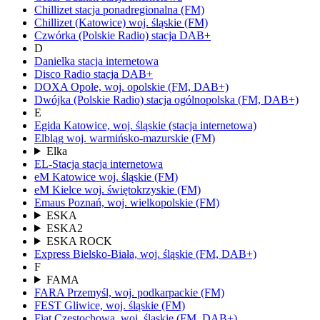
Chillizet
stacja ponadregionalna
(FM)
Chillizet
(Katowice)
woj.
śląskie
(FM)
Czwórka
(Polskie Radio)
stacja DAB+
D
Danielka
stacja internetowa
Disco Radio
stacja DAB+
DOXA
Opole,
woj.
opolskie
(FM, DAB+)
Dwójka
(Polskie Radio)
stacja ogólnopolska
(FM, DAB+)
E
Egida
Katowice,
woj.
śląskie
(stacja internetowa)
Elbląg
woj.
warmińsko-mazurskie
(FM)
Elka
EL-Stacja
stacja internetowa
eM Katowice
woj.
śląskie
(FM)
eM Kielce
woj.
świętokrzyskie
(FM)
Emaus
Poznań,
woj.
wielkopolskie
(FM)
ESKA
ESKA2
ESKA ROCK
Express
Bielsko-Biała,
woj.
śląskie
(FM, DAB+)
F
FAMA
FARA
Przemyśl,
woj.
podkarpackie
(FM)
FEST
Gliwice,
woj.
śląskie
(FM)
Fiat
Częstochowa,
woj.
śląskie
(FM, DAB+)