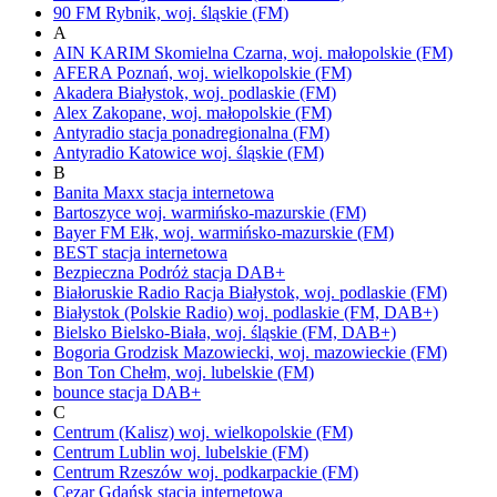
90 FM
Rybnik,
woj.
śląskie
(FM)
A
AIN KARIM
Skomielna Czarna,
woj.
małopolskie
(FM)
AFERA
Poznań,
woj.
wielkopolskie
(FM)
Akadera
Białystok,
woj.
podlaskie
(FM)
Alex
Zakopane,
woj.
małopolskie
(FM)
Antyradio
stacja ponadregionalna
(FM)
Antyradio Katowice
woj.
śląskie
(FM)
B
Banita Maxx
stacja internetowa
Bartoszyce
woj.
warmińsko-mazurskie
(FM)
Bayer FM
Ełk,
woj.
warmińsko-mazurskie
(FM)
BEST
stacja internetowa
Bezpieczna Podróż
stacja DAB+
Białoruskie Radio Racja
Białystok,
woj.
podlaskie
(FM)
Białystok
(Polskie Radio)
woj.
podlaskie
(FM, DAB+)
Bielsko
Bielsko-Biała,
woj.
śląskie
(FM, DAB+)
Bogoria
Grodzisk Mazowiecki,
woj.
mazowieckie
(FM)
Bon Ton
Chełm,
woj.
lubelskie
(FM)
bounce
stacja DAB+
C
Centrum (Kalisz)
woj.
wielkopolskie
(FM)
Centrum Lublin
woj.
lubelskie
(FM)
Centrum Rzeszów
woj.
podkarpackie
(FM)
Cezar Gdańsk
stacja internetowa