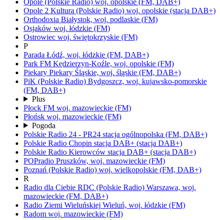
Opole
(Polskie Radio)
woj.
opolskie
(FM, DAB+)
Opole 2 Kultura
(Polskie Radio)
woj.
opolskie
(stacja DAB+)
Orthodoxia
Białystok,
woj.
podlaskie
(FM)
Osjaków
woj.
łódzkie
(FM)
Ostrowiec
woj.
świętokrzyskie
(FM)
P
Parada
Łódź,
woj.
łódzkie
(FM, DAB+)
Park FM
Kędzierzyn-Koźle,
woj.
opolskie
(FM)
Piekary
Piekary Śląskie,
woj.
śląskie
(FM, DAB+)
PiK
(Polskie Radio)
Bydgoszcz,
woj.
kujawsko-pomorskie
(FM, DAB+)
Plus
Płock FM
woj.
mazowieckie
(FM)
Płońsk
woj.
mazowieckie
(FM)
Pogoda
Polskie Radio 24 - PR24
stacja ogólnopolska
(FM, DAB+)
Polskie Radio Chopin
stacja DAB+
(stacja DAB+)
Polskie Radio Kierowców
stacja DAB+
(stacja DAB+)
POPradio
Pruszków,
woj.
mazowieckie
(FM)
Poznań
(Polskie Radio)
woj.
wielkopolskie
(FM, DAB+)
R
Radio dla Ciebie RDC
(Polskie Radio)
Warszawa,
woj.
mazowieckie
(FM, DAB+)
Radio Ziemi Wieluńskiej
Wieluń,
woj.
łódzkie
(FM)
Radom
woj.
mazowieckie
(FM)