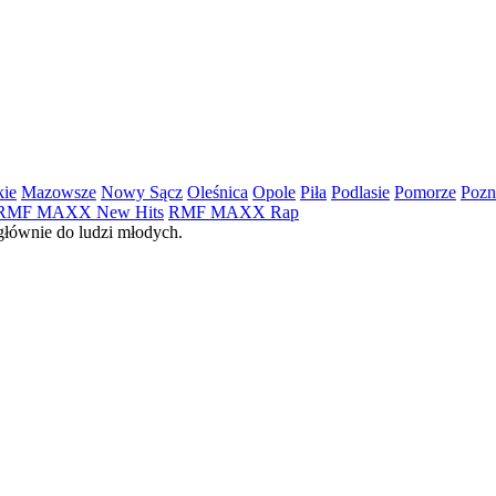
kie
Mazowsze
Nowy Sącz
Oleśnica
Opole
Piła
Podlasie
Pomorze
Pozn
RMF MAXX New Hits
RMF MAXX Rap
łównie do ludzi młodych.