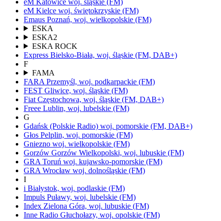
eM Katowice
woj.
śląskie
(FM)
eM Kielce
woj.
świętokrzyskie
(FM)
Emaus
Poznań,
woj.
wielkopolskie
(FM)
ESKA
ESKA2
ESKA ROCK
Express
Bielsko-Biała,
woj.
śląskie
(FM, DAB+)
F
FAMA
FARA
Przemyśl,
woj.
podkarpackie
(FM)
FEST
Gliwice,
woj.
śląskie
(FM)
Fiat
Częstochowa,
woj.
śląskie
(FM, DAB+)
Freee
Lublin,
woj.
lubelskie
(FM)
G
Gdańsk
(Polskie Radio)
woj.
pomorskie
(FM, DAB+)
Głos
Pelplin,
woj.
pomorskie
(FM)
Gniezno
woj.
wielkopolskie
(FM)
Gorzów
Gorzów Wielkopolski,
woj.
lubuskie
(FM)
GRA Toruń
woj.
kujawsko-pomorskie
(FM)
GRA Wrocław
woj.
dolnośląskie
(FM)
I
i
Białystok,
woj.
podlaskie
(FM)
Impuls
Puławy,
woj.
lubelskie
(FM)
Index
Zielona Góra,
woj.
lubuskie
(FM)
Inne Radio
Głuchołazy,
woj.
opolskie
(FM)