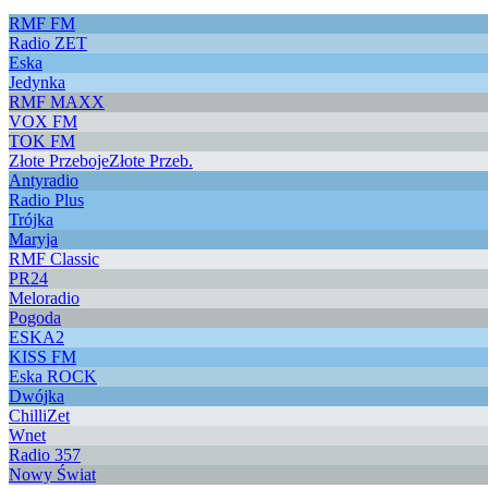
RMF FM
Radio ZET
Eska
Jedynka
RMF MAXX
VOX FM
TOK FM
Złote Przeboje
Złote Przeb.
Antyradio
Radio Plus
Trójka
Maryja
RMF Classic
PR24
Meloradio
Pogoda
ESKA2
KISS FM
Eska ROCK
Dwójka
ChilliZet
Wnet
Radio 357
Nowy Świat