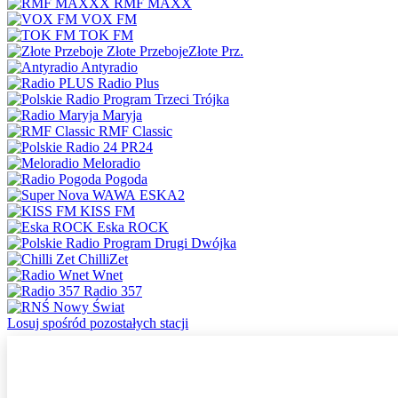
RMF MAXX
VOX FM
TOK FM
Złote Przeboje
Złote Prz.
Antyradio
Radio Plus
Trójka
Maryja
RMF Classic
PR24
Meloradio
Pogoda
ESKA2
KISS FM
Eska ROCK
Dwójka
ChilliZet
Wnet
Radio 357
Nowy Świat
Losuj spośród pozostałych stacji