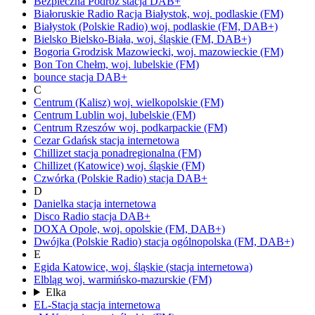
Bezpieczna Podróż
stacja DAB+
Białoruskie Radio Racja
Białystok,
woj.
podlaskie
(FM)
Białystok
(Polskie Radio)
woj.
podlaskie
(FM, DAB+)
Bielsko
Bielsko-Biała,
woj.
śląskie
(FM, DAB+)
Bogoria
Grodzisk Mazowiecki,
woj.
mazowieckie
(FM)
Bon Ton
Chełm,
woj.
lubelskie
(FM)
bounce
stacja DAB+
C
Centrum (Kalisz)
woj.
wielkopolskie
(FM)
Centrum Lublin
woj.
lubelskie
(FM)
Centrum Rzeszów
woj.
podkarpackie
(FM)
Cezar Gdańsk
stacja internetowa
Chillizet
stacja ponadregionalna
(FM)
Chillizet
(Katowice)
woj.
śląskie
(FM)
Czwórka
(Polskie Radio)
stacja DAB+
D
Danielka
stacja internetowa
Disco Radio
stacja DAB+
DOXA
Opole,
woj.
opolskie
(FM, DAB+)
Dwójka
(Polskie Radio)
stacja ogólnopolska
(FM, DAB+)
E
Egida
Katowice,
woj.
śląskie
(stacja internetowa)
Elbląg
woj.
warmińsko-mazurskie
(FM)
Elka
EL-Stacja
stacja internetowa