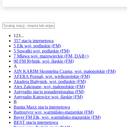
123...
357
stacja internetowa
5 Ełk
woj.
podlaskie
(FM)
5 Suwałki
woj.
podlaskie
(FM)
7 Mława
woj.
mazowieckie
(FM, DAB+)
90 FM
Rybnik,
woj.
śląskie
(FM)
A
AIN KARIM
Skomielna Czarna,
woj.
małopolskie
(FM)
AFERA
Poznań,
woj.
wielkopolskie
(FM)
Akadera
Białystok,
woj.
podlaskie
(FM)
Alex
Zakopane,
woj.
małopolskie
(FM)
Antyradio
stacja ponadregionalna
(FM)
Antyradio Katowice
woj.
śląskie
(FM)
B
Banita Maxx
stacja internetowa
Bartoszyce
woj.
warmińsko-mazurskie
(FM)
Bayer FM
Ełk,
woj.
warmińsko-mazurskie
(FM)
BEST
stacja internetowa