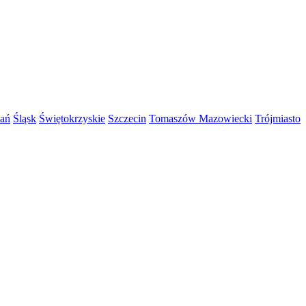
ań
Śląsk
Świętokrzyskie
Szczecin
Tomaszów Mazowiecki
Trójmiasto