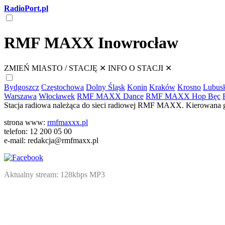
RadioPort.pl
RMF MAXX Inowrocław
ZMIEŃ MIASTO / STACJĘ
✕
INFO O STACJI
✕
Bydgoszcz
Częstochowa
Dolny Śląsk
Konin
Kraków
Krosno
Lubus
Warszawa
Włocławek
RMF MAXX Dance
RMF MAXX Hop Bęc
Stacja radiowa należąca do sieci radiowej RMF MAXX. Kierowana g
strona www:
rmfmaxxx.pl
telefon: 12 200 05 00
e-mail: redakcja@rmfmaxx.pl
Aktualny stream: 128kbps MP3
NATIVE
INTERNET
WEB
RADIO