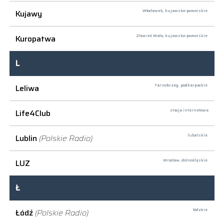
Kujawy
Włocławek,
kujawsko-pomorskie
Kuropatwa
Zławieś Mała,
kujawsko-pomorskie
L
Leliwa
Tarnobrzeg,
podkarpackie
Life4Club
stacja internetowa
Lublin
(Polskie Radio)
lubelskie
LUZ
Wrocław,
dolnośląskie
Ł
Łódź
(Polskie Radio)
łódzkie