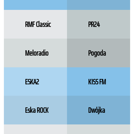
RMF Classic
PR24
Meloradio
Pogoda
ESKA2
KISS FM
Eska ROCK
Dwójka