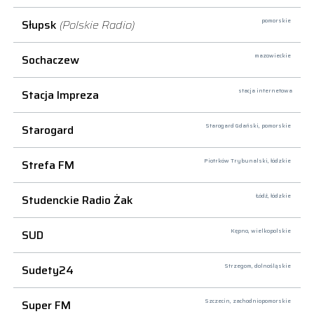
Słupsk
(Polskie Radio)
pomorskie
Sochaczew
mazowieckie
Stacja Impreza
stacja internetowa
Starogard
Starogard Gdański,
pomorskie
Strefa FM
Piotrków Trybunalski,
łódzkie
Studenckie Radio Żak
Łódź,
łódzkie
SUD
Kępno,
wielkopolskie
Sudety24
Strzegom,
dolnośląskie
Super FM
Szczecin,
zachodniopomorskie