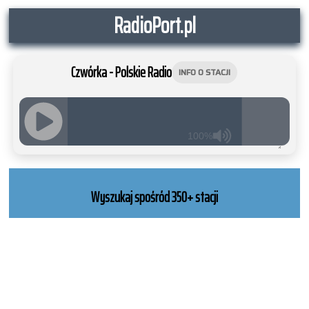
RadioPort.pl
Czwórka - Polskie Radio
INFO O STACJI
100%
JQUERY
RADIO
PLAYER
Wyszukaj spośród 350+ stacji
and
WORDPRESS
RADIO
PLUGIN
powered
by