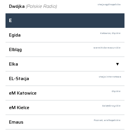
Dwójka
(Polskie Radio)
stacja ogólnopolska
E
Egida
Katowice,
śląskie
Elbląg
warmińsko-mazurskie
Elka
EL-Stacja
stacja internetowa
eM Katowice
śląskie
eM Kielce
świętokrzyskie
Emaus
Poznań,
wielkopolskie