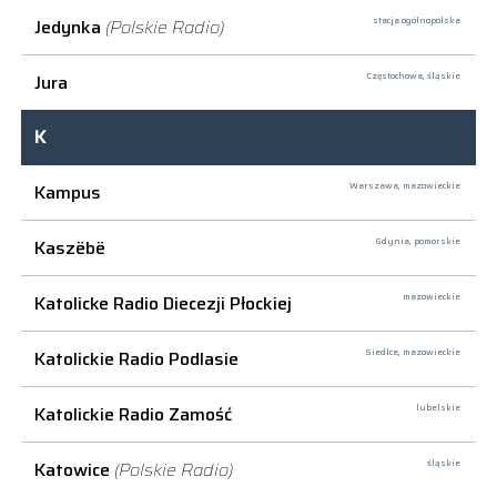
Jedynka
(Polskie Radio)
stacja ogólnopolska
Jura
Częstochowa,
śląskie
K
Kampus
Warszawa,
mazowieckie
Kaszëbë
Gdynia,
pomorskie
Katolicke Radio Diecezji Płockiej
mazowieckie
Katolickie Radio Podlasie
Siedlce,
mazowieckie
Katolickie Radio Zamość
lubelskie
Katowice
(Polskie Radio)
śląskie