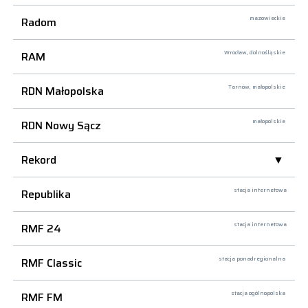
Radom
mazowieckie
RAM
Wrocław,
dolnośląskie
RDN Małopolska
Tarnów,
małopolskie
RDN Nowy Sącz
małopolskie
Rekord
Republika
stacja internetowa
RMF 24
stacja internetowa
RMF Classic
stacja ponadregionalna
RMF FM
stacja ogólnopolska