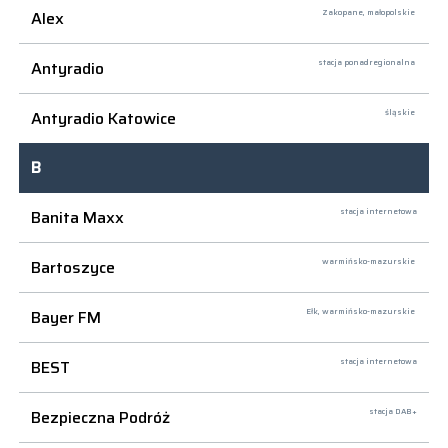
Alex
Zakopane,
małopolskie
Antyradio
stacja ponadregionalna
Antyradio Katowice
śląskie
B
Banita Maxx
stacja internetowa
Bartoszyce
warmińsko-mazurskie
Bayer FM
Ełk,
warmińsko-mazurskie
BEST
stacja internetowa
Bezpieczna Podróż
stacja DAB+