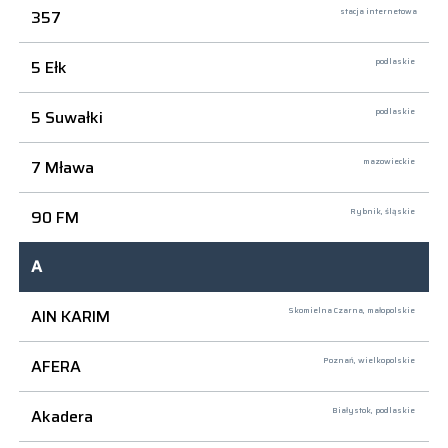
357
stacja internetowa
5 Ełk
podlaskie
5 Suwałki
podlaskie
7 Mława
mazowieckie
90 FM
Rybnik,
śląskie
A
AIN KARIM
Skomielna Czarna,
małopolskie
AFERA
Poznań,
wielkopolskie
Akadera
Białystok,
podlaskie