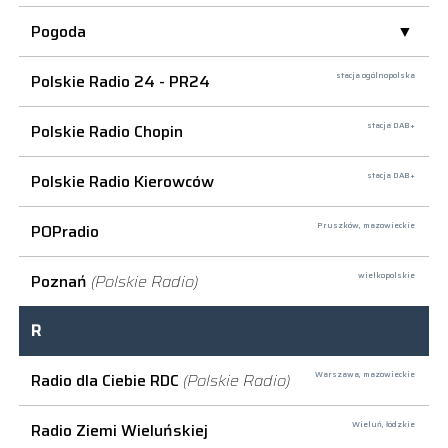
Pogoda
Polskie Radio 24 - PR24
stacja ogólnopolska
Polskie Radio Chopin
stacja DAB+
Polskie Radio Kierowców
stacja DAB+
POPradio
Pruszków,
mazowieckie
Poznań
(Polskie Radio)
wielkopolskie
R
Radio dla Ciebie RDC
(Polskie Radio)
Warszawa,
mazowieckie
Radio Ziemi Wieluńskiej
Wieluń,
łódzkie