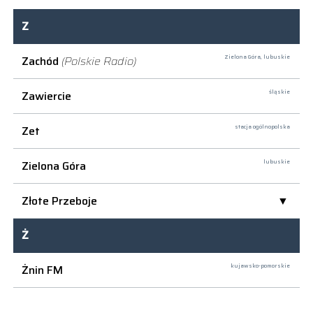
Z
Zachód
(Polskie Radio)
Zielona Góra,
lubuskie
Zawiercie
śląskie
Zet
stacja ogólnopolska
Zielona Góra
lubuskie
Złote Przeboje
Ż
Żnin FM
kujawsko-pomorskie