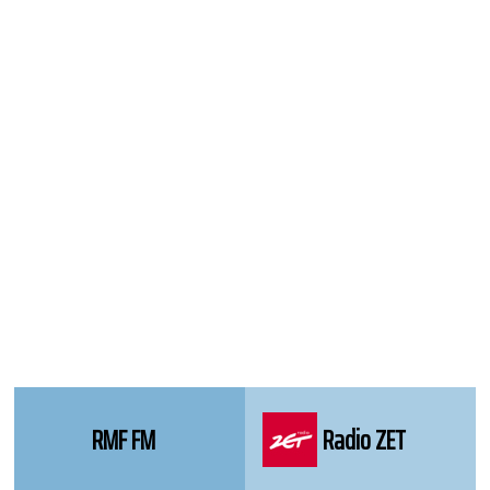
WordPress
Webdesign
Dexheim
and
FULL
SERVICE
ONLINE
AGENTUR
MAINZ
RMF FM
Radio ZET