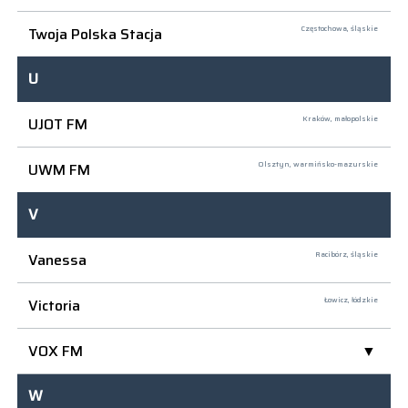
Twoja Polska Stacja
Częstochowa,
śląskie
U
UJOT FM
Kraków,
małopolskie
UWM FM
Olsztyn,
warmińsko-mazurskie
V
Vanessa
Racibórz,
śląskie
Victoria
Łowicz,
łódzkie
VOX FM
W