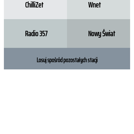
ChilliZet
Wnet
Radio 357
Nowy Świat
Losuj spośród pozostałych stacji