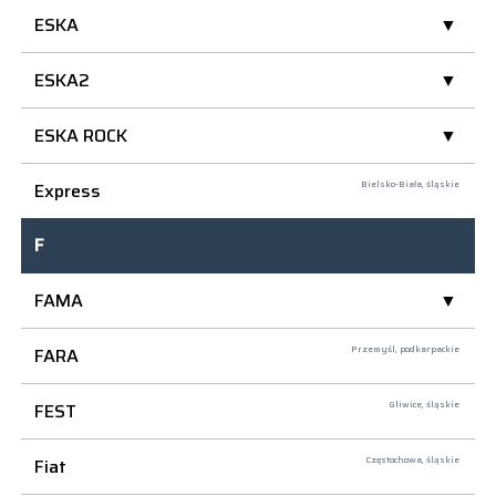
ESKA
ESKA2
ESKA ROCK
Express
Bielsko-Biała,
śląskie
F
FAMA
FARA
Przemyśl,
podkarpackie
FEST
Gliwice,
śląskie
Fiat
Częstochowa,
śląskie