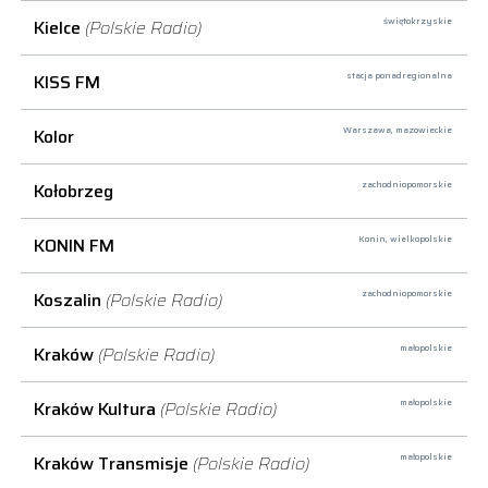
Kielce
(Polskie Radio)
świętokrzyskie
KISS FM
stacja ponadregionalna
Kolor
Warszawa,
mazowieckie
Kołobrzeg
zachodniopomorskie
KONIN FM
Konin,
wielkopolskie
Koszalin
(Polskie Radio)
zachodniopomorskie
Kraków
(Polskie Radio)
małopolskie
Kraków Kultura
(Polskie Radio)
małopolskie
Kraków Transmisje
(Polskie Radio)
małopolskie