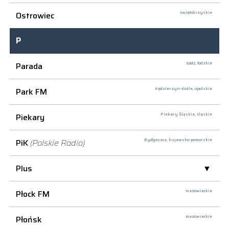
Ostrowiec
świętokrzyskie
P
Parada
Łódź,
łódzkie
Park FM
Kędzierzyn-Koźle,
opolskie
Piekary
Piekary Śląskie,
śląskie
PiK
(Polskie Radio)
Bydgoszcz,
kujawsko-pomorskie
Plus
Płock FM
mazowieckie
Płońsk
mazowieckie