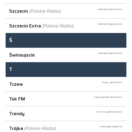
Szczecin
(Polskie Radio)
zachodniopomorskie
Szczecin Extra
(Polskie Radio)
zachodniopomorskie
Ś
Świnoujscie
zachodniopomorskie
T
Tczew
Tczew,
pomorskie
Tok FM
stacja ponadregionalna
Trendy
Krosno,
podkarpackie
Trójka
(Polskie Radio)
stacja ogólnopolska