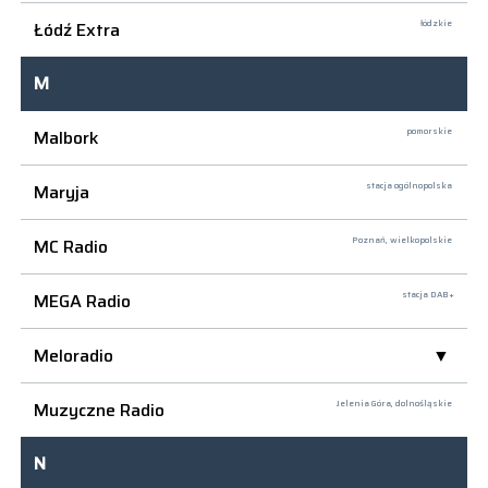
Łódź Extra
łódzkie
M
Malbork
pomorskie
Maryja
stacja ogólnopolska
MC Radio
Poznań,
wielkopolskie
MEGA Radio
stacja DAB+
Meloradio
Muzyczne Radio
Jelenia Góra,
dolnośląskie
N