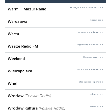
Warmii i Mazur Radio
Olsztyn,
warmińsko-mazurskie
Warszawa
mazowieckie
Warta
Września,
wielkopolskie
Wasze Radio FM
Wągrowiec,
wielkopolskie
Weekend
Chojnice,
pomorskie
Wielkopolska
Bolechowo,
wielkopolskie
Wnet
stacja ponadregionalna
Wrocław
(Polskie Radio)
dolnośląskie
Wrocław Kultura
(Polskie Radio)
dolnośląskie