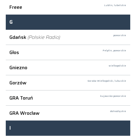
Freee
Lublin,
lubelskie
G
Gdańsk
(Polskie Radio)
pomorskie
Głos
Pelplin,
pomorskie
Gniezno
wielkopolskie
Gorzów
Gorzów Wielkopolski,
lubuskie
GRA Toruń
kujawsko-pomorskie
GRA Wrocław
dolnośląskie
I