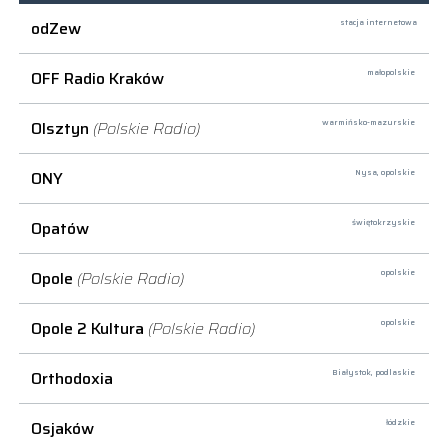
odZew
stacja internetowa
OFF Radio Kraków
małopolskie
Olsztyn
(Polskie Radio)
warmińsko-mazurskie
ONY
Nysa,
opolskie
Opatów
świętokrzyskie
Opole
(Polskie Radio)
opolskie
Opole 2 Kultura
(Polskie Radio)
opolskie
Orthodoxia
Białystok,
podlaskie
Osjaków
łódzkie