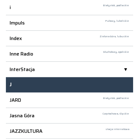
i
Białystok,
podlaskie
Impuls
Puławy,
lubelskie
Index
Zielona Góra,
lubuskie
Inne Radio
Głuchołazy,
opolskie
InterStacja
J
JARD
Białystok,
podlaskie
Jasna Góra
Częstochowa,
śląskie
JAZZKULTURA
stacja internetowa