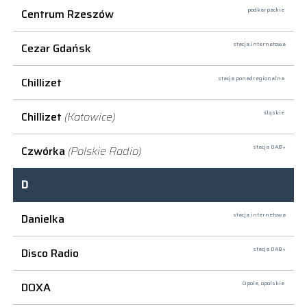
Centrum Rzeszów
podkarpackie
Cezar Gdańsk
stacja internetowa
Chillizet
stacja ponadregionalna
Chillizet
(Katowice)
śląskie
Czwórka
(Polskie Radio)
stacja DAB+
D
Danielka
stacja internetowa
Disco Radio
stacja DAB+
DOXA
Opole,
opolskie