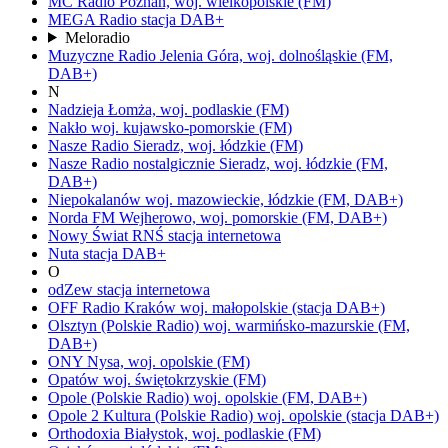
MC Radio
Poznań,
woj.
wielkopolskie
(FM)
MEGA Radio
stacja DAB+
Meloradio
Muzyczne Radio
Jelenia Góra,
woj.
dolnośląskie
(FM,
DAB+)
N
Nadzieja
Łomża,
woj.
podlaskie
(FM)
Nakło
woj.
kujawsko-pomorskie
(FM)
Nasze Radio
Sieradz,
woj.
łódzkie
(FM)
Nasze Radio nostalgicznie
Sieradz,
woj.
łódzkie
(FM,
DAB+)
Niepokalanów
woj.
mazowieckie, łódzkie
(FM, DAB+)
Norda FM
Wejherowo,
woj.
pomorskie
(FM, DAB+)
Nowy Świat RNŚ
stacja internetowa
Nuta
stacja DAB+
O
odZew
stacja internetowa
OFF Radio Kraków
woj.
małopolskie
(stacja DAB+)
Olsztyn
(Polskie Radio)
woj.
warmińsko-mazurskie
(FM,
DAB+)
ONY
Nysa,
woj.
opolskie
(FM)
Opatów
woj.
świętokrzyskie
(FM)
Opole
(Polskie Radio)
woj.
opolskie
(FM, DAB+)
Opole 2 Kultura
(Polskie Radio)
woj.
opolskie
(stacja DAB+)
Orthodoxia
Białystok,
woj.
podlaskie
(FM)