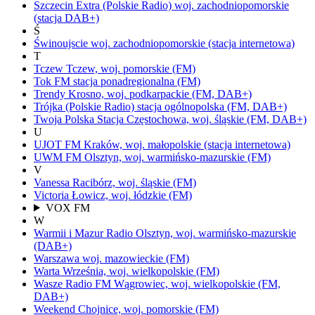
Szczecin Extra
(Polskie Radio)
woj.
zachodniopomorskie
(stacja DAB+)
Ś
Świnoujscie
woj.
zachodniopomorskie
(stacja internetowa)
T
Tczew
Tczew,
woj.
pomorskie
(FM)
Tok FM
stacja ponadregionalna
(FM)
Trendy
Krosno,
woj.
podkarpackie
(FM, DAB+)
Trójka
(Polskie Radio)
stacja ogólnopolska
(FM, DAB+)
Twoja Polska Stacja
Częstochowa,
woj.
śląskie
(FM, DAB+)
U
UJOT FM
Kraków,
woj.
małopolskie
(stacja internetowa)
UWM FM
Olsztyn,
woj.
warmińsko-mazurskie
(FM)
V
Vanessa
Racibórz,
woj.
śląskie
(FM)
Victoria
Łowicz,
woj.
łódzkie
(FM)
VOX FM
W
Warmii i Mazur Radio
Olsztyn,
woj.
warmińsko-mazurskie
(DAB+)
Warszawa
woj.
mazowieckie
(FM)
Warta
Września,
woj.
wielkopolskie
(FM)
Wasze Radio FM
Wągrowiec,
woj.
wielkopolskie
(FM,
DAB+)
Weekend
Chojnice,
woj.
pomorskie
(FM)