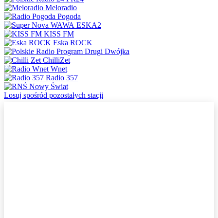
Meloradio
Pogoda
ESKA2
KISS FM
Eska ROCK
Dwójka
ChilliZet
Wnet
Radio 357
Nowy Świat
Losuj spośród pozostałych stacji