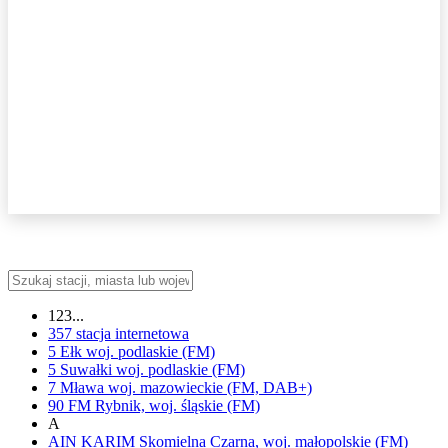
123...
357
stacja internetowa
5 Ełk
woj.
podlaskie
(FM)
5 Suwałki
woj.
podlaskie
(FM)
7 Mława
woj.
mazowieckie
(FM, DAB+)
90 FM
Rybnik,
woj.
śląskie
(FM)
A
AIN KARIM
Skomielna Czarna,
woj.
małopolskie
(FM)