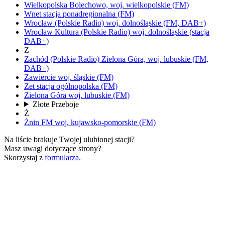
Wielkopolska
Bolechowo,
woj.
wielkopolskie
(FM)
Wnet
stacja ponadregionalna
(FM)
Wrocław
(Polskie Radio)
woj.
dolnośląskie
(FM, DAB+)
Wrocław Kultura
(Polskie Radio)
woj.
dolnośląskie
(stacja
DAB+)
Z
Zachód
(Polskie Radio)
Zielona Góra,
woj.
lubuskie
(FM,
DAB+)
Zawiercie
woj.
śląskie
(FM)
Zet
stacja ogólnopolska
(FM)
Zielona Góra
woj.
lubuskie
(FM)
Złote Przeboje
Ż
Żnin FM
woj.
kujawsko-pomorskie
(FM)
Na liście brakuje Twojej ulubionej stacji?
Masz uwagi dotyczące strony?
Skorzystaj z
formularza.