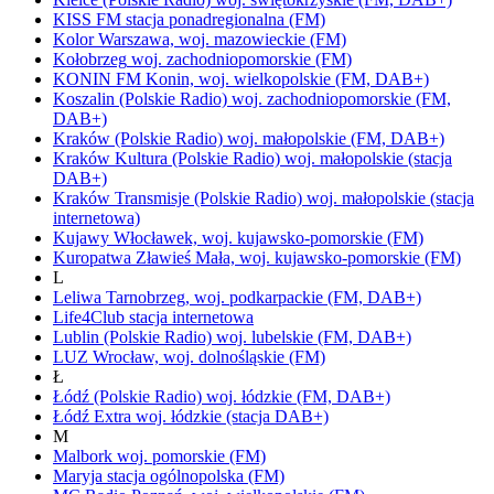
KISS FM
stacja ponadregionalna
(FM)
Kolor
Warszawa,
woj.
mazowieckie
(FM)
Kołobrzeg
woj.
zachodniopomorskie
(FM)
KONIN FM
Konin,
woj.
wielkopolskie
(FM, DAB+)
Koszalin
(Polskie Radio)
woj.
zachodniopomorskie
(FM,
DAB+)
Kraków
(Polskie Radio)
woj.
małopolskie
(FM, DAB+)
Kraków Kultura
(Polskie Radio)
woj.
małopolskie
(stacja
DAB+)
Kraków Transmisje
(Polskie Radio)
woj.
małopolskie
(stacja
internetowa)
Kujawy
Włocławek,
woj.
kujawsko-pomorskie
(FM)
Kuropatwa
Zławieś Mała,
woj.
kujawsko-pomorskie
(FM)
L
Leliwa
Tarnobrzeg,
woj.
podkarpackie
(FM, DAB+)
Life4Club
stacja internetowa
Lublin
(Polskie Radio)
woj.
lubelskie
(FM, DAB+)
LUZ
Wrocław,
woj.
dolnośląskie
(FM)
Ł
Łódź
(Polskie Radio)
woj.
łódzkie
(FM, DAB+)
Łódź Extra
woj.
łódzkie
(stacja DAB+)
M
Malbork
woj.
pomorskie
(FM)
Maryja
stacja ogólnopolska
(FM)