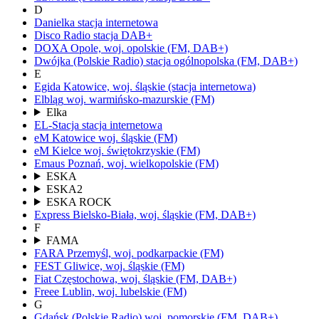
D
Danielka
stacja internetowa
Disco Radio
stacja DAB+
DOXA
Opole,
woj.
opolskie
(FM, DAB+)
Dwójka
(Polskie Radio)
stacja ogólnopolska
(FM, DAB+)
E
Egida
Katowice,
woj.
śląskie
(stacja internetowa)
Elbląg
woj.
warmińsko-mazurskie
(FM)
Elka
EL-Stacja
stacja internetowa
eM Katowice
woj.
śląskie
(FM)
eM Kielce
woj.
świętokrzyskie
(FM)
Emaus
Poznań,
woj.
wielkopolskie
(FM)
ESKA
ESKA2
ESKA ROCK
Express
Bielsko-Biała,
woj.
śląskie
(FM, DAB+)
F
FAMA
FARA
Przemyśl,
woj.
podkarpackie
(FM)
FEST
Gliwice,
woj.
śląskie
(FM)
Fiat
Częstochowa,
woj.
śląskie
(FM, DAB+)
Freee
Lublin,
woj.
lubelskie
(FM)
G
Gdańsk
(Polskie Radio)
woj.
pomorskie
(FM, DAB+)