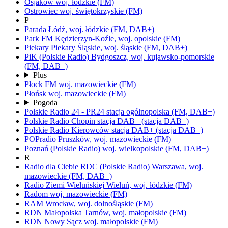
Osjaków
woj.
łódzkie
(FM)
Ostrowiec
woj.
świętokrzyskie
(FM)
P
Parada
Łódź,
woj.
łódzkie
(FM, DAB+)
Park FM
Kędzierzyn-Koźle,
woj.
opolskie
(FM)
Piekary
Piekary Śląskie,
woj.
śląskie
(FM, DAB+)
PiK
(Polskie Radio)
Bydgoszcz,
woj.
kujawsko-pomorskie
(FM, DAB+)
Plus
Płock FM
woj.
mazowieckie
(FM)
Płońsk
woj.
mazowieckie
(FM)
Pogoda
Polskie Radio 24 - PR24
stacja ogólnopolska
(FM, DAB+)
Polskie Radio Chopin
stacja DAB+
(stacja DAB+)
Polskie Radio Kierowców
stacja DAB+
(stacja DAB+)
POPradio
Pruszków,
woj.
mazowieckie
(FM)
Poznań
(Polskie Radio)
woj.
wielkopolskie
(FM, DAB+)
R
Radio dla Ciebie RDC
(Polskie Radio)
Warszawa,
woj.
mazowieckie
(FM, DAB+)
Radio Ziemi Wieluńskiej
Wieluń,
woj.
łódzkie
(FM)
Radom
woj.
mazowieckie
(FM)
RAM
Wrocław,
woj.
dolnośląskie
(FM)
RDN Małopolska
Tarnów,
woj.
małopolskie
(FM)
RDN Nowy Sącz
woj.
małopolskie
(FM)