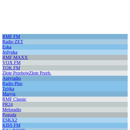
RMF FM
Radio ZET
Eska
Jedynka
RMF MAXX
VOX FM
TOK FM
Złote Przeboje
Złote Przeb.
Antyradio
Radio Plus
Trójka
Maryja
RMF Classic
PR24
Meloradio
Pogoda
ESKA2
KISS FM