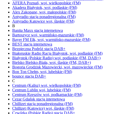
AFERA
Poznań,
woj.
wielkopolskie
(FM)
Akadera
Białystok,
woj.
podlaskie
(FM)
Alex
Zakopane,
woj.
małopolskie
(FM)
Antyradio
stacja ponadregionalna
(FM)
Antyradio Katowice
woj.
śląskie
(FM)
B
Banita Maxx
stacja internetowa
Bartoszyce
woj.
warmińsko-mazurskie
(FM)
Bayer FM
Ełk,
woj.
warmińsko-mazurskie
(FM)
BEST
stacja internetowa
Bezpieczna Podróż
stacja DAB+
Białoruskie Radio Racja
Białystok,
woj.
podlaskie
(FM)
Białystok
(Polskie Radio)
woj.
podlaskie
(FM, DAB+)
Bielsko
Bielsko-Biała,
woj.
śląskie
(FM, DAB+)
Bogoria
Grodzisk Mazowiecki,
woj.
mazowieckie
(FM)
Bon Ton
Chełm,
woj.
lubelskie
(FM)
bounce
stacja DAB+
C
Centrum (Kalisz)
woj.
wielkopolskie
(FM)
Centrum Lublin
woj.
lubelskie
(FM)
Centrum Rzeszów
woj.
podkarpackie
(FM)
Cezar Gdańsk
stacja internetowa
Chillizet
stacja ponadregionalna
(FM)
Chillizet
(Katowice)
woj.
śląskie
(FM)
Czwórka
(Polskie Radio)
stacja DAB+