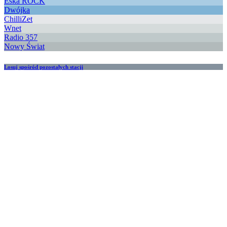
Eska ROCK
Dwójka
ChilliZet
Wnet
Radio 357
Nowy Świat
Losuj spośród pozostałych stacji