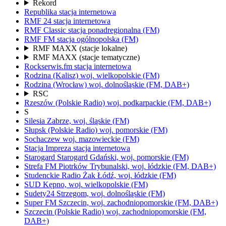
Rekord
Republika
stacja internetowa
RMF 24
stacja internetowa
RMF Classic
stacja ponadregionalna
(FM)
RMF FM
stacja ogólnopolska
(FM)
RMF MAXX
(stacje lokalne)
RMF MAXX
(stacje tematyczne)
Rockserwis.fm
stacja internetowa
Rodzina (Kalisz)
woj.
wielkopolskie
(FM)
Rodzina (Wrocław)
woj.
dolnośląskie
(FM, DAB+)
RSC
Rzeszów
(Polskie Radio)
woj.
podkarpackie
(FM, DAB+)
S
Silesia
Zabrze,
woj.
śląskie
(FM)
Słupsk
(Polskie Radio)
woj.
pomorskie
(FM)
Sochaczew
woj.
mazowieckie
(FM)
Stacja Impreza
stacja internetowa
Starogard
Starogard Gdański,
woj.
pomorskie
(FM)
Strefa FM
Piotrków Trybunalski,
woj.
łódzkie
(FM, DAB+)
Studenckie Radio Żak
Łódź,
woj.
łódzkie
(FM)
SUD
Kępno,
woj.
wielkopolskie
(FM)
Sudety24
Strzegom,
woj.
dolnośląskie
(FM)
Super FM
Szczecin,
woj.
zachodniopomorskie
(FM, DAB+)
Szczecin
(Polskie Radio)
woj.
zachodniopomorskie
(FM,
DAB+)