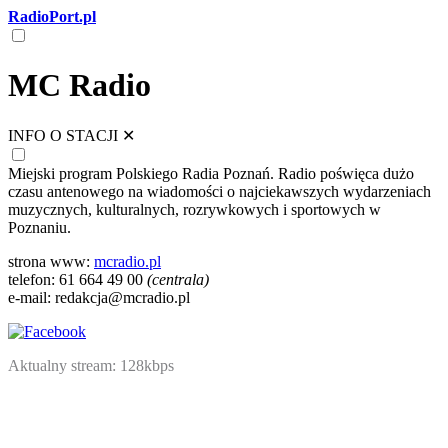
RadioPort.pl
MC Radio
INFO O STACJI
✕
Miejski program Polskiego Radia Poznań. Radio poświęca dużo
czasu antenowego na wiadomości o najciekawszych wydarzeniach
muzycznych, kulturalnych, rozrywkowych i sportowych w
Poznaniu.
strona www:
mcradio.pl
telefon: 61 664 49 00
(centrala)
e-mail: redakcja@mcradio.pl
Aktualny stream: 128kbps
NATIVE
INTERNET
WEB