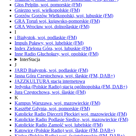
Głos
Pelplin,
woj.
pomorskie
(FM)
Gniezno
woj.
wielkopolskie
(FM)
Gorzów
Gorzów Wielkopolski,
woj.
lubuskie
(FM)
GRA Toruń
woj.
kujawsko-pomorskie
(FM)
GRA Wrocław
woj.
dolnośląskie
(FM)
I
i
Białystok,
woj.
podlaskie
(FM)
Impuls
Puławy,
woj.
lubelskie
(FM)
Index
Zielona Góra,
woj.
lubuskie
(FM)
Inne Radio
Głuchołazy,
woj.
opolskie
(FM)
InterStacja
J
JARD
Białystok,
woj.
podlaskie
(FM)
Jasna Góra
Częstochowa,
woj.
śląskie
(FM, DAB+)
JAZZKULTURA
stacja internetowa
Jedynka
(Polskie Radio)
stacja ogólnopolska
(FM, DAB+)
Jura
Częstochowa,
woj.
śląskie
(FM)
K
Kampus
Warszawa,
woj.
mazowieckie
(FM)
Kaszëbë
Gdynia,
woj.
pomorskie
(FM)
Katolicke Radio Diecezji Płockiej
woj.
mazowieckie
(FM)
Katolickie Radio Podlasie
Siedlce,
woj.
mazowieckie
(FM)
Katolickie Radio Zamość
woj.
lubelskie
(FM)
Katowice
(Polskie Radio)
woj.
śląskie
(FM, DAB+)
Kielce
(Polskie Radio)
woj.
świętokrzyskie
(FM, DAB+)