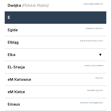
Dwójka
(Polskie Radio)
stacja ogólnopolska
E
Egida
Katowice,
śląskie
Elbląg
warmińsko-mazurskie
Elka
EL-Stacja
stacja internetowa
eM Katowice
śląskie
eM Kielce
świętokrzyskie
Emaus
Poznań,
wielkopolskie