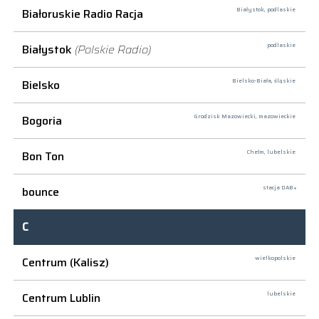
Białoruskie Radio Racja
Białystok,
podlaskie
Białystok
(Polskie Radio)
podlaskie
Bielsko
Bielsko-Biała,
śląskie
Bogoria
Grodzisk Mazowiecki,
mazowieckie
Bon Ton
Chełm,
lubelskie
bounce
stacja DAB+
C
Centrum (Kalisz)
wielkopolskie
Centrum Lublin
lubelskie