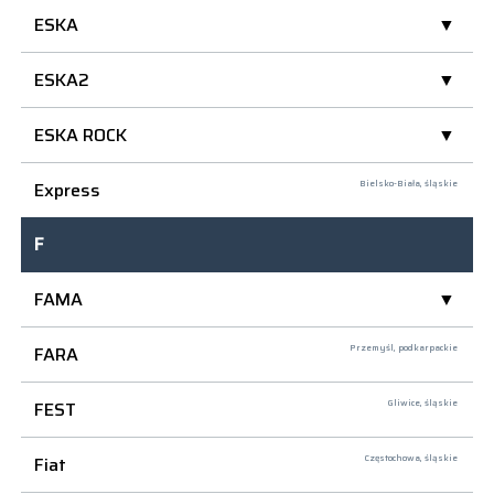
ESKA
ESKA2
ESKA ROCK
Express
Bielsko-Biała,
śląskie
F
FAMA
FARA
Przemyśl,
podkarpackie
FEST
Gliwice,
śląskie
Fiat
Częstochowa,
śląskie