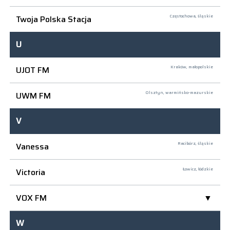
Twoja Polska Stacja
Częstochowa,
śląskie
U
UJOT FM
Kraków,
małopolskie
UWM FM
Olsztyn,
warmińsko-mazurskie
V
Vanessa
Racibórz,
śląskie
Victoria
Łowicz,
łódzkie
VOX FM
W