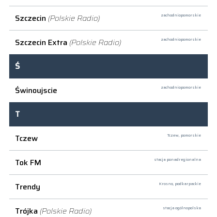
Szczecin
(Polskie Radio)
zachodniopomorskie
Szczecin Extra
(Polskie Radio)
zachodniopomorskie
Ś
Świnoujscie
zachodniopomorskie
T
Tczew
Tczew,
pomorskie
Tok FM
stacja ponadregionalna
Trendy
Krosno,
podkarpackie
Trójka
(Polskie Radio)
stacja ogólnopolska