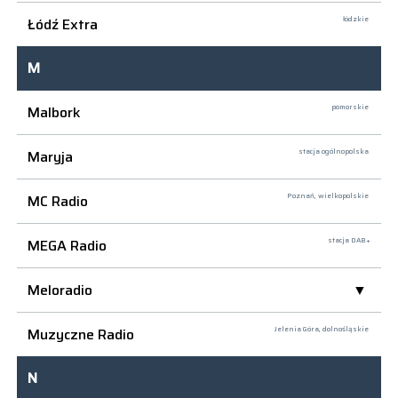
Łódź Extra
łódzkie
M
Malbork
pomorskie
Maryja
stacja ogólnopolska
MC Radio
Poznań,
wielkopolskie
MEGA Radio
stacja DAB+
Meloradio
Muzyczne Radio
Jelenia Góra,
dolnośląskie
N