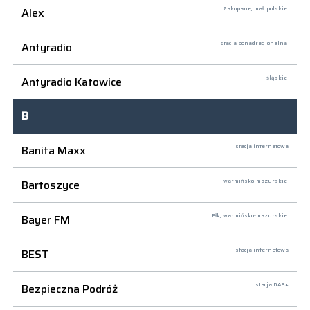
Alex
Zakopane,
małopolskie
Antyradio
stacja ponadregionalna
Antyradio Katowice
śląskie
B
Banita Maxx
stacja internetowa
Bartoszyce
warmińsko-mazurskie
Bayer FM
Ełk,
warmińsko-mazurskie
BEST
stacja internetowa
Bezpieczna Podróż
stacja DAB+