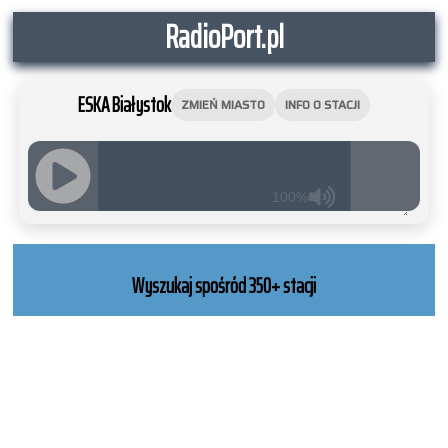
RadioPort.pl
ESKA Białystok
ZMIEŃ MIASTO
INFO O STACJI
100%
JQUERY
RADIO
PLAYER
Wyszukaj spośród 350+ stacji
and
WORDPRESS
RADIO
PLUGIN
powered
by