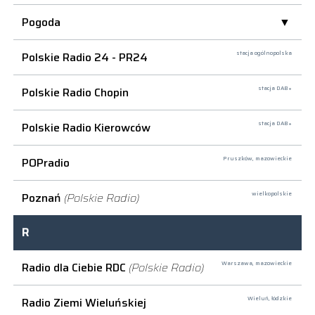
Pogoda
Polskie Radio 24 - PR24
stacja ogólnopolska
Polskie Radio Chopin
stacja DAB+
Polskie Radio Kierowców
stacja DAB+
POPradio
Pruszków,
mazowieckie
Poznań
(Polskie Radio)
wielkopolskie
R
Radio dla Ciebie RDC
(Polskie Radio)
Warszawa,
mazowieckie
Radio Ziemi Wieluńskiej
Wieluń,
łódzkie