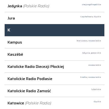
Jedynka
(Polskie Radio)
stacja ogólnopolska
Jura
Częstochowa,
śląskie
K
Kampus
Warszawa,
mazowieckie
Kaszëbë
Gdynia,
pomorskie
Katolicke Radio Diecezji Płockiej
mazowieckie
Katolickie Radio Podlasie
Siedlce,
mazowieckie
Katolickie Radio Zamość
lubelskie
Katowice
(Polskie Radio)
śląskie