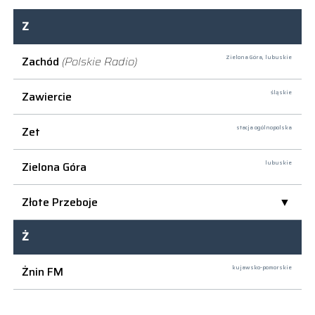
Z
Zachód
(Polskie Radio)
Zielona Góra,
lubuskie
Zawiercie
śląskie
Zet
stacja ogólnopolska
Zielona Góra
lubuskie
Złote Przeboje
Ż
Żnin FM
kujawsko-pomorskie