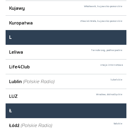
Kujawy
Włocławek,
kujawsko-pomorskie
Kuropatwa
Zławieś Mała,
kujawsko-pomorskie
L
Leliwa
Tarnobrzeg,
podkarpackie
Life4Club
stacja internetowa
Lublin
(Polskie Radio)
lubelskie
LUZ
Wrocław,
dolnośląskie
Ł
Łódź
(Polskie Radio)
łódzkie