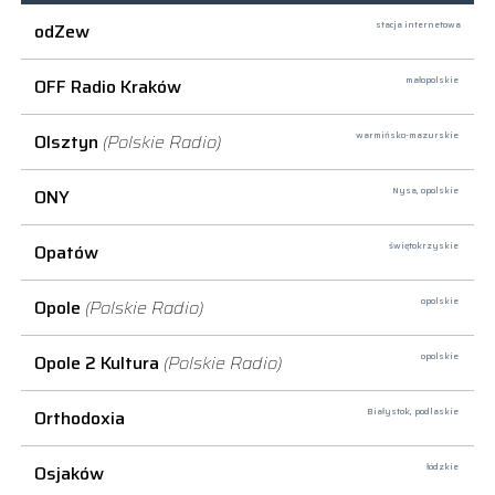
odZew
stacja internetowa
OFF Radio Kraków
małopolskie
Olsztyn
(Polskie Radio)
warmińsko-mazurskie
ONY
Nysa,
opolskie
Opatów
świętokrzyskie
Opole
(Polskie Radio)
opolskie
Opole 2 Kultura
(Polskie Radio)
opolskie
Orthodoxia
Białystok,
podlaskie
Osjaków
łódzkie