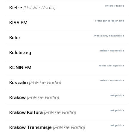
Kielce
(Polskie Radio)
świętokrzyskie
KISS FM
stacja ponadregionalna
Kolor
Warszawa,
mazowieckie
Kołobrzeg
zachodniopomorskie
KONIN FM
Konin,
wielkopolskie
Koszalin
(Polskie Radio)
zachodniopomorskie
Kraków
(Polskie Radio)
małopolskie
Kraków Kultura
(Polskie Radio)
małopolskie
Kraków Transmisje
(Polskie Radio)
małopolskie