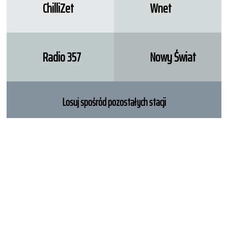
ChilliZet
Wnet
Radio 357
Nowy Świat
Losuj spośród pozostałych stacji