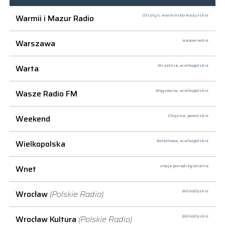
Warmii i Mazur Radio
Olsztyn,
warmińsko-mazurskie
Warszawa
mazowieckie
Warta
Września,
wielkopolskie
Wasze Radio FM
Wągrowiec,
wielkopolskie
Weekend
Chojnice,
pomorskie
Wielkopolska
Bolechowo,
wielkopolskie
Wnet
stacja ponadregionalna
Wrocław
(Polskie Radio)
dolnośląskie
Wrocław Kultura
(Polskie Radio)
dolnośląskie