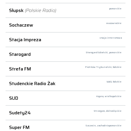
Słupsk
(Polskie Radio)
pomorskie
Sochaczew
mazowieckie
Stacja Impreza
stacja internetowa
Starogard
Starogard Gdański,
pomorskie
Strefa FM
Piotrków Trybunalski,
łódzkie
Studenckie Radio Żak
Łódź,
łódzkie
SUD
Kępno,
wielkopolskie
Sudety24
Strzegom,
dolnośląskie
Super FM
Szczecin,
zachodniopomorskie