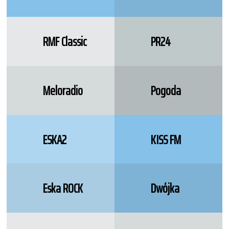
RMF Classic
PR24
Meloradio
Pogoda
ESKA2
KISS FM
Eska ROCK
Dwójka