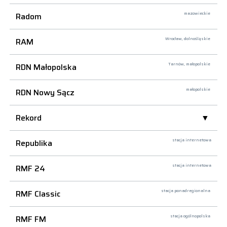
Radom
mazowieckie
RAM
Wrocław,
dolnośląskie
RDN Małopolska
Tarnów,
małopolskie
RDN Nowy Sącz
małopolskie
Rekord
Republika
stacja internetowa
RMF 24
stacja internetowa
RMF Classic
stacja ponadregionalna
RMF FM
stacja ogólnopolska