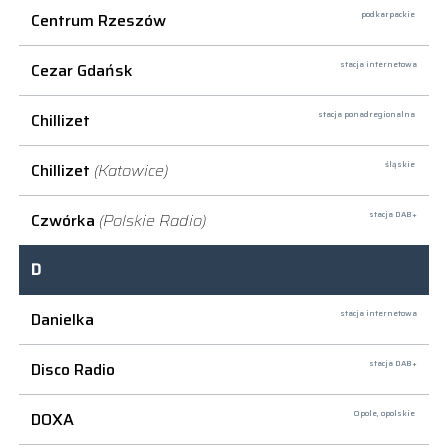
Centrum Rzeszów
podkarpackie
Cezar Gdańsk
stacja internetowa
Chillizet
stacja ponadregionalna
Chillizet
(Katowice)
śląskie
Czwórka
(Polskie Radio)
stacja DAB+
D
Danielka
stacja internetowa
Disco Radio
stacja DAB+
DOXA
Opole,
opolskie