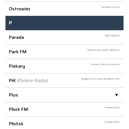
Ostrowiec
świętokrzyskie
P
Parada
Łódź,
łódzkie
Park FM
Kędzierzyn-Koźle,
opolskie
Piekary
Piekary Śląskie,
śląskie
PiK
(Polskie Radio)
Bydgoszcz,
kujawsko-pomorskie
Plus
Płock FM
mazowieckie
Płońsk
mazowieckie