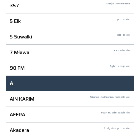
357
stacja internetowa
5 Ełk
podlaskie
5 Suwałki
podlaskie
7 Mława
mazowieckie
90 FM
Rybnik,
śląskie
A
AIN KARIM
Skomielna Czarna,
małopolskie
AFERA
Poznań,
wielkopolskie
Akadera
Białystok,
podlaskie