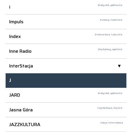
i
Białystok,
podlaskie
Impuls
Puławy,
lubelskie
Index
Zielona Góra,
lubuskie
Inne Radio
Głuchołazy,
opolskie
InterStacja
J
JARD
Białystok,
podlaskie
Jasna Góra
Częstochowa,
śląskie
JAZZKULTURA
stacja internetowa