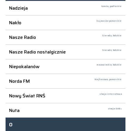
Nadzieja
Łomża,
podlaskie
Nakło
kujawsko-pomorskie
Nasze Radio
Sieradz,
łódzkie
Nasze Radio nostalgicznie
Sieradz,
łódzkie
Niepokalanów
mazowieckie, łódzkie
Norda FM
Wejherowo,
pomorskie
Nowy Świat RNŚ
stacja internetowa
Nuta
stacja DAB+
O