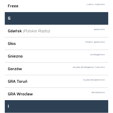
Freee
Lublin,
lubelskie
G
Gdańsk
(Polskie Radio)
pomorskie
Głos
Pelplin,
pomorskie
Gniezno
wielkopolskie
Gorzów
Gorzów Wielkopolski,
lubuskie
GRA Toruń
kujawsko-pomorskie
GRA Wrocław
dolnośląskie
I