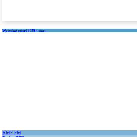
FOR
SHOUTCAST,
ICECAST
AND
RADIONOMY
powered
Wyszukaj spośród 350+ stacji
by
Sodah
Webdesign
Mainz
RMF FM