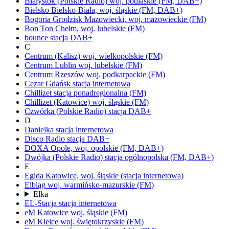
Białystok
(Polskie Radio)
woj.
podlaskie
(FM, DAB+)
Bielsko
Bielsko-Biała,
woj.
śląskie
(FM, DAB+)
Bogoria
Grodzisk Mazowiecki,
woj.
mazowieckie
(FM)
Bon Ton
Chełm,
woj.
lubelskie
(FM)
bounce
stacja DAB+
C
Centrum (Kalisz)
woj.
wielkopolskie
(FM)
Centrum Lublin
woj.
lubelskie
(FM)
Centrum Rzeszów
woj.
podkarpackie
(FM)
Cezar Gdańsk
stacja internetowa
Chillizet
stacja ponadregionalna
(FM)
Chillizet
(Katowice)
woj.
śląskie
(FM)
Czwórka
(Polskie Radio)
stacja DAB+
D
Danielka
stacja internetowa
Disco Radio
stacja DAB+
DOXA
Opole,
woj.
opolskie
(FM, DAB+)
Dwójka
(Polskie Radio)
stacja ogólnopolska
(FM, DAB+)
E
Egida
Katowice,
woj.
śląskie
(stacja internetowa)
Elbląg
woj.
warmińsko-mazurskie
(FM)
Elka
EL-Stacja
stacja internetowa
eM Katowice
woj.
śląskie
(FM)
eM Kielce
woj.
świętokrzyskie
(FM)