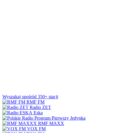
Wyszukaj spośród 350+ stacji
RMF FM
Radio ZET
Eska
Jedynka
RMF MAXX
VOX FM