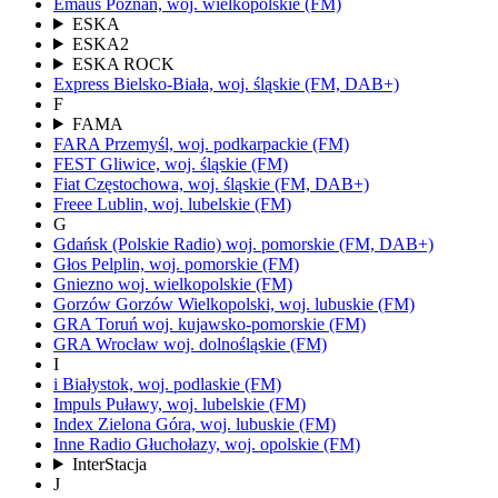
Emaus
Poznań,
woj.
wielkopolskie
(FM)
ESKA
ESKA2
ESKA ROCK
Express
Bielsko-Biała,
woj.
śląskie
(FM, DAB+)
F
FAMA
FARA
Przemyśl,
woj.
podkarpackie
(FM)
FEST
Gliwice,
woj.
śląskie
(FM)
Fiat
Częstochowa,
woj.
śląskie
(FM, DAB+)
Freee
Lublin,
woj.
lubelskie
(FM)
G
Gdańsk
(Polskie Radio)
woj.
pomorskie
(FM, DAB+)
Głos
Pelplin,
woj.
pomorskie
(FM)
Gniezno
woj.
wielkopolskie
(FM)
Gorzów
Gorzów Wielkopolski,
woj.
lubuskie
(FM)
GRA Toruń
woj.
kujawsko-pomorskie
(FM)
GRA Wrocław
woj.
dolnośląskie
(FM)
I
i
Białystok,
woj.
podlaskie
(FM)
Impuls
Puławy,
woj.
lubelskie
(FM)
Index
Zielona Góra,
woj.
lubuskie
(FM)
Inne Radio
Głuchołazy,
woj.
opolskie
(FM)
InterStacja
J