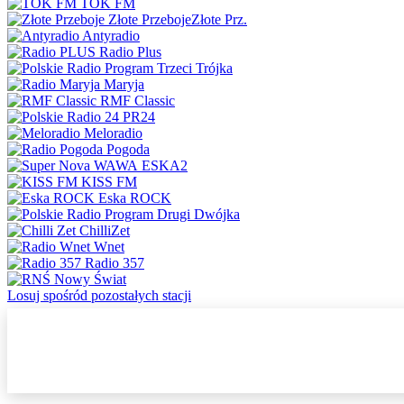
TOK FM
Złote Przeboje
Złote Prz.
Antyradio
Radio Plus
Trójka
Maryja
RMF Classic
PR24
Meloradio
Pogoda
ESKA2
KISS FM
Eska ROCK
Dwójka
ChilliZet
Wnet
Radio 357
Nowy Świat
Losuj spośród pozostałych stacji