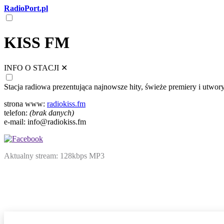
RadioPort.pl
KISS FM
INFO O STACJI
✕
Stacja radiowa prezentująca najnowsze hity, świeże premiery i utwory
strona www:
radiokiss.fm
telefon:
(brak danych)
e-mail: info@radiokiss.fm
Aktualny stream: 128kbps MP3
NATIVE
INTERNET
WEB
RADIO
PLAYER
PLUGIN