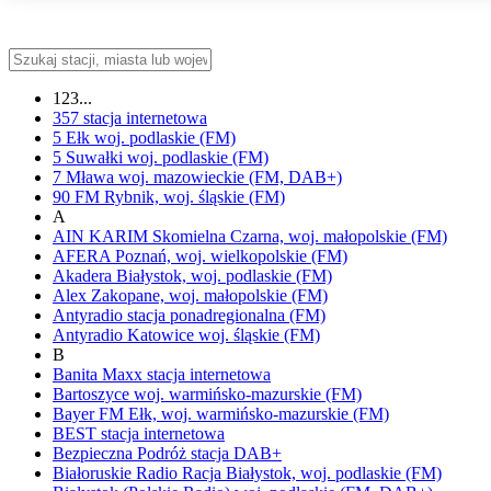
123...
357
stacja internetowa
5 Ełk
woj.
podlaskie
(FM)
5 Suwałki
woj.
podlaskie
(FM)
7 Mława
woj.
mazowieckie
(FM, DAB+)
90 FM
Rybnik,
woj.
śląskie
(FM)
A
AIN KARIM
Skomielna Czarna,
woj.
małopolskie
(FM)
AFERA
Poznań,
woj.
wielkopolskie
(FM)
Akadera
Białystok,
woj.
podlaskie
(FM)
Alex
Zakopane,
woj.
małopolskie
(FM)
Antyradio
stacja ponadregionalna
(FM)
Antyradio Katowice
woj.
śląskie
(FM)
B
Banita Maxx
stacja internetowa
Bartoszyce
woj.
warmińsko-mazurskie
(FM)
Bayer FM
Ełk,
woj.
warmińsko-mazurskie
(FM)
BEST
stacja internetowa
Bezpieczna Podróż
stacja DAB+
Białoruskie Radio Racja
Białystok,
woj.
podlaskie
(FM)