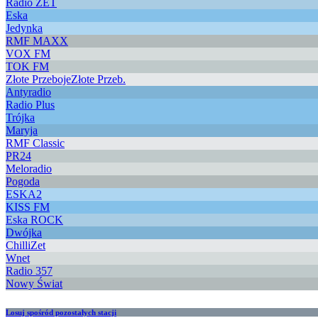
Radio ZET
Eska
Jedynka
RMF MAXX
VOX FM
TOK FM
Złote Przeboje
Złote Przeb.
Antyradio
Radio Plus
Trójka
Maryja
RMF Classic
PR24
Meloradio
Pogoda
ESKA2
KISS FM
Eska ROCK
Dwójka
ChilliZet
Wnet
Radio 357
Nowy Świat
Losuj spośród pozostałych stacji