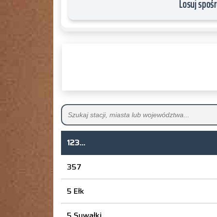
Losuj spośr
123...
357
5 Ełk
5 Suwałki