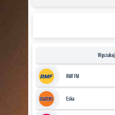
JQUERY
RADIO
PLAYER
and
WORDPRESS
RADIO
PLUGIN
powered
by
Wyszukaj 
WordPress
Webdesign
Dexheim
RMF FM
and
FULL
SERVICE
Eska
ONLINE
AGENTUR
MAINZ