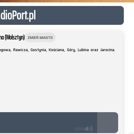
dioPort.pl
no (Wolsztyn)
ZMIEŃ MIASTO
ogowa, Rawicza, Gostynia, Kościana, Góry, Lubina oraz Jarocina.
100%