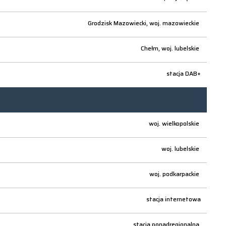
Grodzisk Mazowiecki,
woj.
mazowieckie
Chełm,
woj.
lubelskie
stacja DAB+
woj.
wielkopolskie
woj.
lubelskie
woj.
podkarpackie
stacja internetowa
stacja ponadregionalna