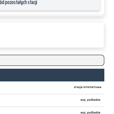
ód pozostałych stacji
stacja internetowa
woj.
podlaskie
woj.
podlaskie