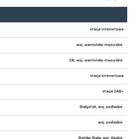
stacja internetowa
woj.
warmińsko-mazurskie
Ełk,
woj.
warmińsko-mazurskie
stacja internetowa
stacja DAB+
Białystok,
woj.
podlaskie
woj.
podlaskie
Bielsko-Biała,
woj.
śląskie