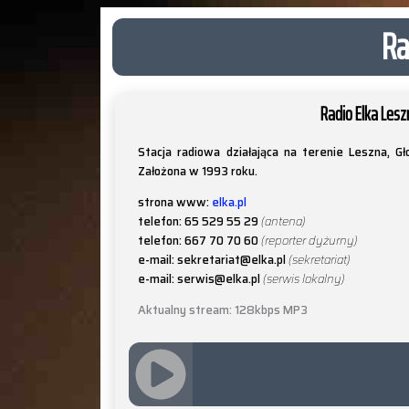
Ra
Radio Elka Lesz
Stacja radiowa działająca na terenie Leszna, Gł
Założona w 1993 roku.
strona www:
elka.pl
telefon: 65 529 55 29
(antena)
telefon: 667 70 70 60
(reporter dyżurny)
e-mail: sekretariat@elka.pl
(sekretariat)
e-mail: serwis@elka.pl
(serwis lokalny)
Aktualny stream: 128kbps MP3