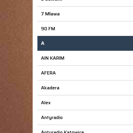
7 Mława
90 FM
A
AIN KARIM
AFERA
Akadera
Alex
Antyradio
Antyradio Katowice