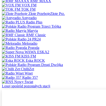
RMF MAXX
VOX FM
TOK FM
Złote Przeboje
Złote Prz.
Antyradio
Radio Plus
Trójka
Maryja
RMF Classic
PR24
Meloradio
Pogoda
ESKA2
KISS FM
Eska ROCK
Dwójka
ChilliZet
Wnet
Radio 357
Nowy Świat
Losuj spośród pozostałych stacji