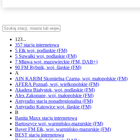
123...
357
stacja internetowa
5 Ełk
woj.
podlaskie
(FM)
5 Suwałki
woj.
podlaskie
(FM)
7 Mława
woj.
mazowieckie
(FM, DAB+)
90 FM
Rybnik,
woj.
śląskie
(FM)
A
AIN KARIM
Skomielna Czarna,
woj.
małopolskie
(FM)
AFERA
Poznań,
woj.
wielkopolskie
(FM)
Akadera
Białystok,
woj.
podlaskie
(FM)
Alex
Zakopane,
woj.
małopolskie
(FM)
Antyradio
stacja ponadregionalna
(FM)
Antyradio Katowice
woj.
śląskie
(FM)
B
Banita Maxx
stacja internetowa
Bartoszyce
woj.
warmińsko-mazurskie
(FM)
Bayer FM
Ełk,
woj.
warmińsko-mazurskie
(FM)
BEST
stacja internetowa