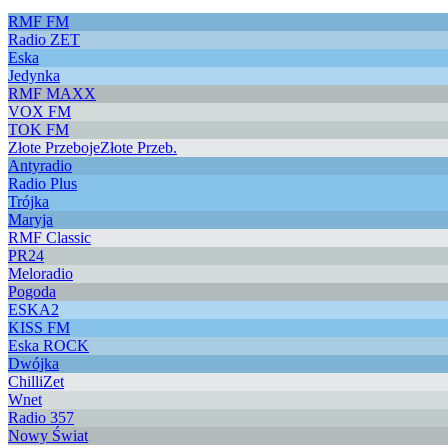
RMF FM
Radio ZET
Eska
Jedynka
RMF MAXX
VOX FM
TOK FM
Złote Przeboje
Złote Przeb.
Antyradio
Radio Plus
Trójka
Maryja
RMF Classic
PR24
Meloradio
Pogoda
ESKA2
KISS FM
Eska ROCK
Dwójka
ChilliZet
Wnet
Radio 357
Nowy Świat