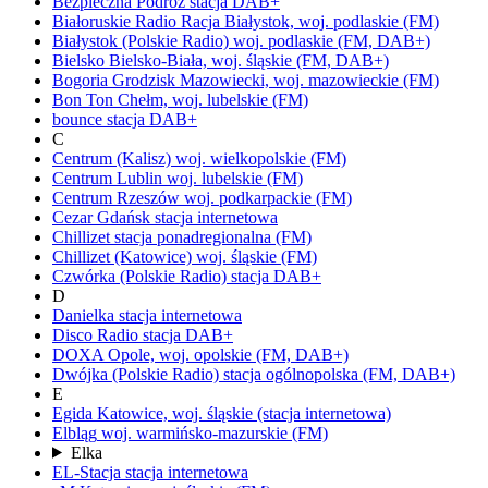
Bezpieczna Podróż
stacja DAB+
Białoruskie Radio Racja
Białystok,
woj.
podlaskie
(FM)
Białystok
(Polskie Radio)
woj.
podlaskie
(FM, DAB+)
Bielsko
Bielsko-Biała,
woj.
śląskie
(FM, DAB+)
Bogoria
Grodzisk Mazowiecki,
woj.
mazowieckie
(FM)
Bon Ton
Chełm,
woj.
lubelskie
(FM)
bounce
stacja DAB+
C
Centrum (Kalisz)
woj.
wielkopolskie
(FM)
Centrum Lublin
woj.
lubelskie
(FM)
Centrum Rzeszów
woj.
podkarpackie
(FM)
Cezar Gdańsk
stacja internetowa
Chillizet
stacja ponadregionalna
(FM)
Chillizet
(Katowice)
woj.
śląskie
(FM)
Czwórka
(Polskie Radio)
stacja DAB+
D
Danielka
stacja internetowa
Disco Radio
stacja DAB+
DOXA
Opole,
woj.
opolskie
(FM, DAB+)
Dwójka
(Polskie Radio)
stacja ogólnopolska
(FM, DAB+)
E
Egida
Katowice,
woj.
śląskie
(stacja internetowa)
Elbląg
woj.
warmińsko-mazurskie
(FM)
Elka
EL-Stacja
stacja internetowa