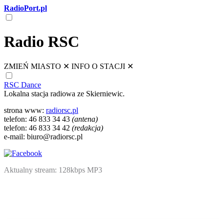
RadioPort.pl
Radio RSC
ZMIEŃ MIASTO
✕
INFO O STACJI
✕
RSC Dance
Lokalna stacja radiowa ze Skierniewic.
strona www:
radiorsc.pl
telefon: 46 833 34 43
(antena)
telefon: 46 833 34 42
(redakcja)
e-mail: biuro@radiorsc.pl
Aktualny stream: 128kbps MP3
NATIVE
INTERNET
WEB
RADIO