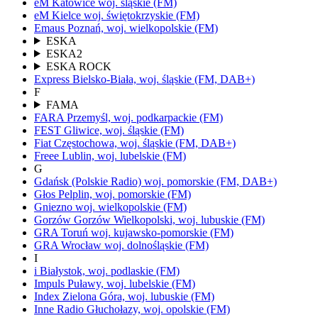
eM Katowice
woj.
śląskie
(FM)
eM Kielce
woj.
świętokrzyskie
(FM)
Emaus
Poznań,
woj.
wielkopolskie
(FM)
ESKA
ESKA2
ESKA ROCK
Express
Bielsko-Biała,
woj.
śląskie
(FM, DAB+)
F
FAMA
FARA
Przemyśl,
woj.
podkarpackie
(FM)
FEST
Gliwice,
woj.
śląskie
(FM)
Fiat
Częstochowa,
woj.
śląskie
(FM, DAB+)
Freee
Lublin,
woj.
lubelskie
(FM)
G
Gdańsk
(Polskie Radio)
woj.
pomorskie
(FM, DAB+)
Głos
Pelplin,
woj.
pomorskie
(FM)
Gniezno
woj.
wielkopolskie
(FM)
Gorzów
Gorzów Wielkopolski,
woj.
lubuskie
(FM)
GRA Toruń
woj.
kujawsko-pomorskie
(FM)
GRA Wrocław
woj.
dolnośląskie
(FM)
I
i
Białystok,
woj.
podlaskie
(FM)
Impuls
Puławy,
woj.
lubelskie
(FM)
Index
Zielona Góra,
woj.
lubuskie
(FM)
Inne Radio
Głuchołazy,
woj.
opolskie
(FM)