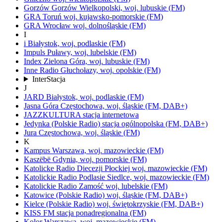
Gorzów
Gorzów Wielkopolski,
woj.
lubuskie
(FM)
GRA Toruń
woj.
kujawsko-pomorskie
(FM)
GRA Wrocław
woj.
dolnośląskie
(FM)
I
i
Białystok,
woj.
podlaskie
(FM)
Impuls
Puławy,
woj.
lubelskie
(FM)
Index
Zielona Góra,
woj.
lubuskie
(FM)
Inne Radio
Głuchołazy,
woj.
opolskie
(FM)
InterStacja
J
JARD
Białystok,
woj.
podlaskie
(FM)
Jasna Góra
Częstochowa,
woj.
śląskie
(FM, DAB+)
JAZZKULTURA
stacja internetowa
Jedynka
(Polskie Radio)
stacja ogólnopolska
(FM, DAB+)
Jura
Częstochowa,
woj.
śląskie
(FM)
K
Kampus
Warszawa,
woj.
mazowieckie
(FM)
Kaszëbë
Gdynia,
woj.
pomorskie
(FM)
Katolicke Radio Diecezji Płockiej
woj.
mazowieckie
(FM)
Katolickie Radio Podlasie
Siedlce,
woj.
mazowieckie
(FM)
Katolickie Radio Zamość
woj.
lubelskie
(FM)
Katowice
(Polskie Radio)
woj.
śląskie
(FM, DAB+)
Kielce
(Polskie Radio)
woj.
świętokrzyskie
(FM, DAB+)
KISS FM
stacja ponadregionalna
(FM)
Kolor
Warszawa,
woj.
mazowieckie
(FM)