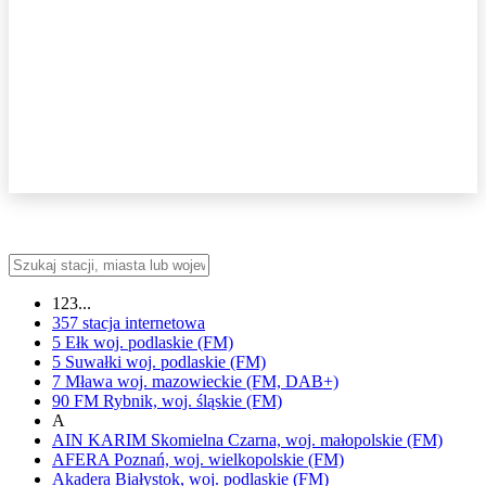
123...
357
stacja internetowa
5 Ełk
woj.
podlaskie
(FM)
5 Suwałki
woj.
podlaskie
(FM)
7 Mława
woj.
mazowieckie
(FM, DAB+)
90 FM
Rybnik,
woj.
śląskie
(FM)
A
AIN KARIM
Skomielna Czarna,
woj.
małopolskie
(FM)
AFERA
Poznań,
woj.
wielkopolskie
(FM)
Akadera
Białystok,
woj.
podlaskie
(FM)