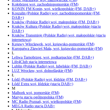
Kołobrzeg
woj.
zachodniopomorskie
(FM)
KONIN FM
Konin,
woj.
wielkopolskie
(FM, DAB+)
Koszalin
(Polskie Radio)
woj.
zachodniopomorskie
(FM,
DAB+)
Kraków
(Polskie Radio)
woj.
małopolskie
(FM, DAB+)
Kraków Kultura
(Polskie Radio)
woj.
małopolskie
(stacja
DAB+)
Kraków Transmisje
(Polskie Radio)
woj.
małopolskie
(stacja
internetowa)
Kujawy
Włocławek,
woj.
kujawsko-pomorskie
(FM)
Kuropatwa
Zławieś Mała,
woj.
kujawsko-pomorskie
(FM)
L
Leliwa
Tarnobrzeg,
woj.
podkarpackie
(FM, DAB+)
Life4Club
stacja internetowa
Lublin
(Polskie Radio)
woj.
lubelskie
(FM, DAB+)
LUZ
Wrocław,
woj.
dolnośląskie
(FM)
Ł
Łódź
(Polskie Radio)
woj.
łódzkie
(FM, DAB+)
Łódź Extra
woj.
łódzkie
(stacja DAB+)
M
Malbork
woj.
pomorskie
(FM)
Maryja
stacja ogólnopolska
(FM)
MC Radio
Poznań,
woj.
wielkopolskie
(FM)
MEGA Radio
stacja DAB+