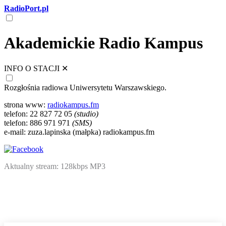
RadioPort.pl
Akademickie Radio Kampus
INFO O STACJI
✕
Rozgłośnia radiowa Uniwersytetu Warszawskiego.
strona www:
radiokampus.fm
telefon: 22 827 72 05
(studio)
telefon: 886 971 971
(SMS)
e-mail: zuza.lapinska (małpka) radiokampus.fm
Aktualny stream: 128kbps MP3
NATIVE
INTERNET
WEB
RADIO
PLAYER