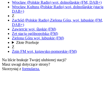
Wrocław
(Polskie Radio)
woj.
dolnośląskie
(FM, DAB+)
Wrocław Kultura
(Polskie Radio)
woj.
dolnośląskie
(stacja
DAB+)
Z
Zachód
(Polskie Radio)
Zielona Góra,
woj.
lubuskie
(FM,
DAB+)
Zawiercie
woj.
śląskie
(FM)
Zet
stacja ogólnopolska
(FM)
Zielona Góra
woj.
lubuskie
(FM)
Złote Przeboje
Ż
Żnin FM
woj.
kujawsko-pomorskie
(FM)
Na liście brakuje Twojej ulubionej stacji?
Masz uwagi dotyczące strony?
Skorzystaj z
formularza.