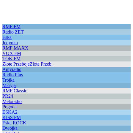
RMF FM
Radio ZET
Eska
Jedynka
RMF MAXX
VOX FM
TOK FM
Złote Przeboje
Złote Przeb.
Antyradio
Radio Plus
Trójka
Maryja
RMF Classic
PR24
Meloradio
Pogoda
ESKA2
KISS FM
Eska ROCK
Dwójka