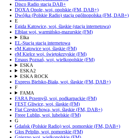
Disco Radio
stacja DAB+
DOXA
Opole,
woj.
opolskie
(FM, DAB+)
Dwójka
(Polskie Radio)
stacja ogólnopolska
(FM, DAB+)
E
Egida
Katowice,
woj.
śląskie
(stacja internetowa)
Elbląg
woj.
warmińsko-mazurskie
(FM)
Elka
EL-Stacja
stacja internetowa
eM Katowice
woj.
śląskie
(FM)
eM Kielce
woj.
świętokrzyskie
(FM)
Emaus
Poznań,
woj.
wielkopolskie
(FM)
ESKA
ESKA2
ESKA ROCK
Express
Bielsko-Biała,
woj.
śląskie
(FM, DAB+)
F
FAMA
FARA
Przemyśl,
woj.
podkarpackie
(FM)
FEST
Gliwice,
woj.
śląskie
(FM)
Fiat
Częstochowa,
woj.
śląskie
(FM, DAB+)
Freee
Lublin,
woj.
lubelskie
(FM)
G
Gdańsk
(Polskie Radio)
woj.
pomorskie
(FM, DAB+)
Głos
Pelplin,
woj.
pomorskie
(FM)
Gniezno
woj.
wielkopolskie
(FM)