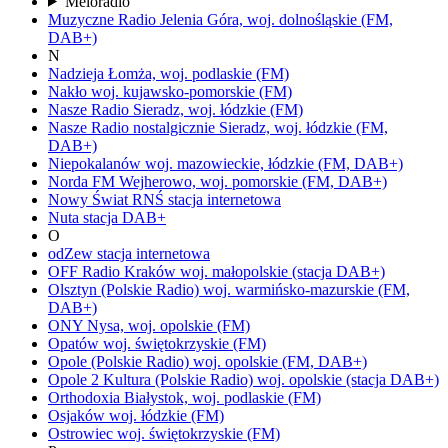
Meloradio
Muzyczne Radio
Jelenia Góra,
woj.
dolnośląskie
(FM,
DAB+)
N
Nadzieja
Łomża,
woj.
podlaskie
(FM)
Nakło
woj.
kujawsko-pomorskie
(FM)
Nasze Radio
Sieradz,
woj.
łódzkie
(FM)
Nasze Radio nostalgicznie
Sieradz,
woj.
łódzkie
(FM,
DAB+)
Niepokalanów
woj.
mazowieckie, łódzkie
(FM, DAB+)
Norda FM
Wejherowo,
woj.
pomorskie
(FM, DAB+)
Nowy Świat RNŚ
stacja internetowa
Nuta
stacja DAB+
O
odZew
stacja internetowa
OFF Radio Kraków
woj.
małopolskie
(stacja DAB+)
Olsztyn
(Polskie Radio)
woj.
warmińsko-mazurskie
(FM,
DAB+)
ONY
Nysa,
woj.
opolskie
(FM)
Opatów
woj.
świętokrzyskie
(FM)
Opole
(Polskie Radio)
woj.
opolskie
(FM, DAB+)
Opole 2 Kultura
(Polskie Radio)
woj.
opolskie
(stacja DAB+)
Orthodoxia
Białystok,
woj.
podlaskie
(FM)
Osjaków
woj.
łódzkie
(FM)
Ostrowiec
woj.
świętokrzyskie
(FM)