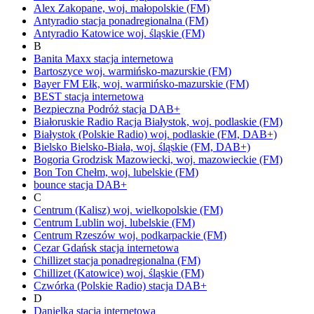
Alex
Zakopane,
woj.
małopolskie
(FM)
Antyradio
stacja ponadregionalna
(FM)
Antyradio Katowice
woj.
śląskie
(FM)
B
Banita Maxx
stacja internetowa
Bartoszyce
woj.
warmińsko-mazurskie
(FM)
Bayer FM
Ełk,
woj.
warmińsko-mazurskie
(FM)
BEST
stacja internetowa
Bezpieczna Podróż
stacja DAB+
Białoruskie Radio Racja
Białystok,
woj.
podlaskie
(FM)
Białystok
(Polskie Radio)
woj.
podlaskie
(FM, DAB+)
Bielsko
Bielsko-Biała,
woj.
śląskie
(FM, DAB+)
Bogoria
Grodzisk Mazowiecki,
woj.
mazowieckie
(FM)
Bon Ton
Chełm,
woj.
lubelskie
(FM)
bounce
stacja DAB+
C
Centrum (Kalisz)
woj.
wielkopolskie
(FM)
Centrum Lublin
woj.
lubelskie
(FM)
Centrum Rzeszów
woj.
podkarpackie
(FM)
Cezar Gdańsk
stacja internetowa
Chillizet
stacja ponadregionalna
(FM)
Chillizet
(Katowice)
woj.
śląskie
(FM)
Czwórka
(Polskie Radio)
stacja DAB+
D
Danielka
stacja internetowa