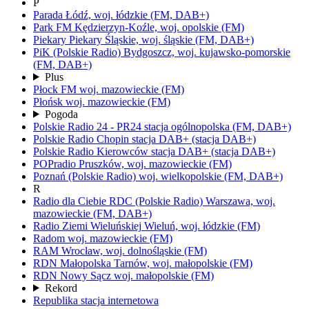
P
Parada
Łódź,
woj.
łódzkie
(FM, DAB+)
Park FM
Kędzierzyn-Koźle,
woj.
opolskie
(FM)
Piekary
Piekary Śląskie,
woj.
śląskie
(FM, DAB+)
PiK
(Polskie Radio)
Bydgoszcz,
woj.
kujawsko-pomorskie
(FM, DAB+)
Plus
Płock FM
woj.
mazowieckie
(FM)
Płońsk
woj.
mazowieckie
(FM)
Pogoda
Polskie Radio 24 - PR24
stacja ogólnopolska
(FM, DAB+)
Polskie Radio Chopin
stacja DAB+
(stacja DAB+)
Polskie Radio Kierowców
stacja DAB+
(stacja DAB+)
POPradio
Pruszków,
woj.
mazowieckie
(FM)
Poznań
(Polskie Radio)
woj.
wielkopolskie
(FM, DAB+)
R
Radio dla Ciebie RDC
(Polskie Radio)
Warszawa,
woj.
mazowieckie
(FM, DAB+)
Radio Ziemi Wieluńskiej
Wieluń,
woj.
łódzkie
(FM)
Radom
woj.
mazowieckie
(FM)
RAM
Wrocław,
woj.
dolnośląskie
(FM)
RDN Małopolska
Tarnów,
woj.
małopolskie
(FM)
RDN Nowy Sącz
woj.
małopolskie
(FM)
Rekord
Republika
stacja internetowa