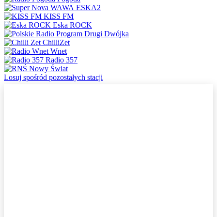
ESKA2
KISS FM
Eska ROCK
Dwójka
ChilliZet
Wnet
Radio 357
Nowy Świat
Losuj spośród pozostałych stacji