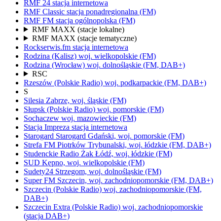
RMF 24
stacja internetowa
RMF Classic
stacja ponadregionalna
(FM)
RMF FM
stacja ogólnopolska
(FM)
RMF MAXX
(stacje lokalne)
RMF MAXX
(stacje tematyczne)
Rockserwis.fm
stacja internetowa
Rodzina (Kalisz)
woj.
wielkopolskie
(FM)
Rodzina (Wrocław)
woj.
dolnośląskie
(FM, DAB+)
RSC
Rzeszów
(Polskie Radio)
woj.
podkarpackie
(FM, DAB+)
S
Silesia
Zabrze,
woj.
śląskie
(FM)
Słupsk
(Polskie Radio)
woj.
pomorskie
(FM)
Sochaczew
woj.
mazowieckie
(FM)
Stacja Impreza
stacja internetowa
Starogard
Starogard Gdański,
woj.
pomorskie
(FM)
Strefa FM
Piotrków Trybunalski,
woj.
łódzkie
(FM, DAB+)
Studenckie Radio Żak
Łódź,
woj.
łódzkie
(FM)
SUD
Kępno,
woj.
wielkopolskie
(FM)
Sudety24
Strzegom,
woj.
dolnośląskie
(FM)
Super FM
Szczecin,
woj.
zachodniopomorskie
(FM, DAB+)
Szczecin
(Polskie Radio)
woj.
zachodniopomorskie
(FM,
DAB+)
Szczecin Extra
(Polskie Radio)
woj.
zachodniopomorskie
(stacja DAB+)