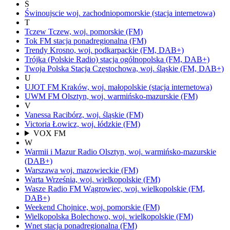
Ś
Świnoujscie
woj.
zachodniopomorskie
(stacja internetowa)
T
Tczew
Tczew,
woj.
pomorskie
(FM)
Tok FM
stacja ponadregionalna
(FM)
Trendy
Krosno,
woj.
podkarpackie
(FM, DAB+)
Trójka
(Polskie Radio)
stacja ogólnopolska
(FM, DAB+)
Twoja Polska Stacja
Częstochowa,
woj.
śląskie
(FM, DAB+)
U
UJOT FM
Kraków,
woj.
małopolskie
(stacja internetowa)
UWM FM
Olsztyn,
woj.
warmińsko-mazurskie
(FM)
V
Vanessa
Racibórz,
woj.
śląskie
(FM)
Victoria
Łowicz,
woj.
łódzkie
(FM)
VOX FM
W
Warmii i Mazur Radio
Olsztyn,
woj.
warmińsko-mazurskie
(DAB+)
Warszawa
woj.
mazowieckie
(FM)
Warta
Września,
woj.
wielkopolskie
(FM)
Wasze Radio FM
Wągrowiec,
woj.
wielkopolskie
(FM,
DAB+)
Weekend
Chojnice,
woj.
pomorskie
(FM)
Wielkopolska
Bolechowo,
woj.
wielkopolskie
(FM)
Wnet
stacja ponadregionalna
(FM)