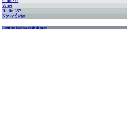
ChilliZet
Wnet
Radio 357
Nowy Świat
Losuj spośród pozostałych stacji