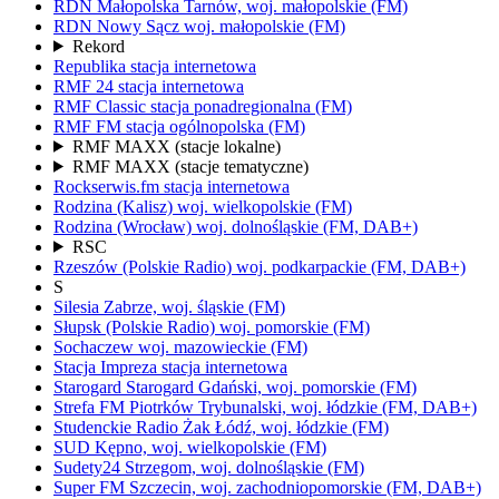
RDN Małopolska
Tarnów,
woj.
małopolskie
(FM)
RDN Nowy Sącz
woj.
małopolskie
(FM)
Rekord
Republika
stacja internetowa
RMF 24
stacja internetowa
RMF Classic
stacja ponadregionalna
(FM)
RMF FM
stacja ogólnopolska
(FM)
RMF MAXX
(stacje lokalne)
RMF MAXX
(stacje tematyczne)
Rockserwis.fm
stacja internetowa
Rodzina (Kalisz)
woj.
wielkopolskie
(FM)
Rodzina (Wrocław)
woj.
dolnośląskie
(FM, DAB+)
RSC
Rzeszów
(Polskie Radio)
woj.
podkarpackie
(FM, DAB+)
S
Silesia
Zabrze,
woj.
śląskie
(FM)
Słupsk
(Polskie Radio)
woj.
pomorskie
(FM)
Sochaczew
woj.
mazowieckie
(FM)
Stacja Impreza
stacja internetowa
Starogard
Starogard Gdański,
woj.
pomorskie
(FM)
Strefa FM
Piotrków Trybunalski,
woj.
łódzkie
(FM, DAB+)
Studenckie Radio Żak
Łódź,
woj.
łódzkie
(FM)
SUD
Kępno,
woj.
wielkopolskie
(FM)
Sudety24
Strzegom,
woj.
dolnośląskie
(FM)
Super FM
Szczecin,
woj.
zachodniopomorskie
(FM, DAB+)