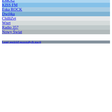
ESKA2
KISS FM
Eska ROCK
Dwójka
ChilliZet
Wnet
Radio 357
Nowy Świat
Losuj spośród pozostałych stacji