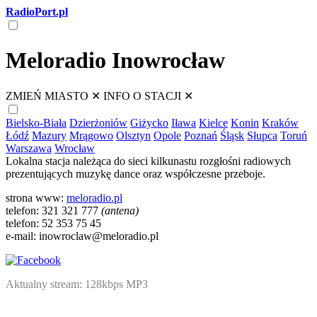
RadioPort.pl
Meloradio Inowrocław
ZMIEŃ MIASTO
✕
INFO O STACJI
✕
Bielsko-Biała
Dzierżoniów
Giżycko
Iława
Kielce
Konin
Kraków
Łódź
Mazury
Mrągowo
Olsztyn
Opole
Poznań
Śląsk
Słupca
Toruń
Warszawa
Wrocław
Lokalna stacja należąca do sieci kilkunastu rozgłośni radiowych
prezentujących muzykę dance oraz współczesne przeboje.
strona www:
meloradio.pl
telefon: 321 321 777
(antena)
telefon: 52 353 75 45
e-mail: inowroclaw@meloradio.pl
Aktualny stream: 128kbps MP3
NATIVE