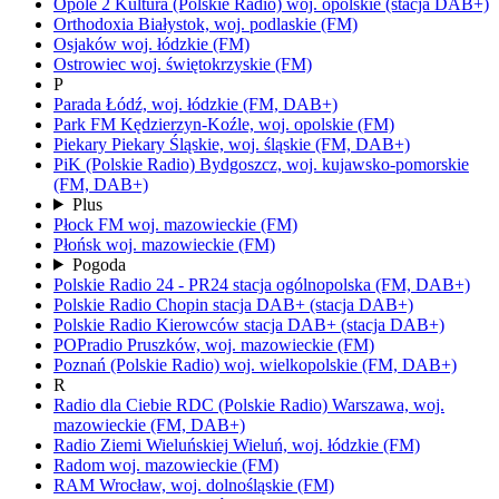
Opole 2 Kultura
(Polskie Radio)
woj.
opolskie
(stacja DAB+)
Orthodoxia
Białystok,
woj.
podlaskie
(FM)
Osjaków
woj.
łódzkie
(FM)
Ostrowiec
woj.
świętokrzyskie
(FM)
P
Parada
Łódź,
woj.
łódzkie
(FM, DAB+)
Park FM
Kędzierzyn-Koźle,
woj.
opolskie
(FM)
Piekary
Piekary Śląskie,
woj.
śląskie
(FM, DAB+)
PiK
(Polskie Radio)
Bydgoszcz,
woj.
kujawsko-pomorskie
(FM, DAB+)
Plus
Płock FM
woj.
mazowieckie
(FM)
Płońsk
woj.
mazowieckie
(FM)
Pogoda
Polskie Radio 24 - PR24
stacja ogólnopolska
(FM, DAB+)
Polskie Radio Chopin
stacja DAB+
(stacja DAB+)
Polskie Radio Kierowców
stacja DAB+
(stacja DAB+)
POPradio
Pruszków,
woj.
mazowieckie
(FM)
Poznań
(Polskie Radio)
woj.
wielkopolskie
(FM, DAB+)
R
Radio dla Ciebie RDC
(Polskie Radio)
Warszawa,
woj.
mazowieckie
(FM, DAB+)
Radio Ziemi Wieluńskiej
Wieluń,
woj.
łódzkie
(FM)
Radom
woj.
mazowieckie
(FM)
RAM
Wrocław,
woj.
dolnośląskie
(FM)