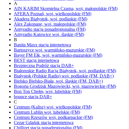
A
AIN KARIM
Skomielna Czarna,
woj.
małopolskie
(FM)
AFERA
Poznań,
woj.
wielkopolskie
(FM)
Akadera
Białystok,
woj.
podlaskie
(FM)
Alex
Zakopane,
woj.
małopolskie
(FM)
Antyradio
stacja ponadregionalna
(FM)
Antyradio Katowice
woj.
śląskie
(FM)
B
Banita Maxx
stacja internetowa
Bartoszyce
woj.
warmińsko-mazurskie
(FM)
Bayer FM
Ełk,
woj.
warmińsko-mazurskie
(FM)
BEST
stacja internetowa
Bezpieczna Podróż
stacja DAB+
Białoruskie Radio Racja
Białystok,
woj.
podlaskie
(FM)
Białystok
(Polskie Radio)
woj.
podlaskie
(FM, DAB+)
Bielsko
Bielsko-Biała,
woj.
śląskie
(FM, DAB+)
Bogoria
Grodzisk Mazowiecki,
woj.
mazowieckie
(FM)
Bon Ton
Chełm,
woj.
lubelskie
(FM)
bounce
stacja DAB+
C
Centrum (Kalisz)
woj.
wielkopolskie
(FM)
Centrum Lublin
woj.
lubelskie
(FM)
Centrum Rzeszów
woj.
podkarpackie
(FM)
Cezar Gdańsk
stacja internetowa
Chillizet
stacja ponadregionalna
(FM)