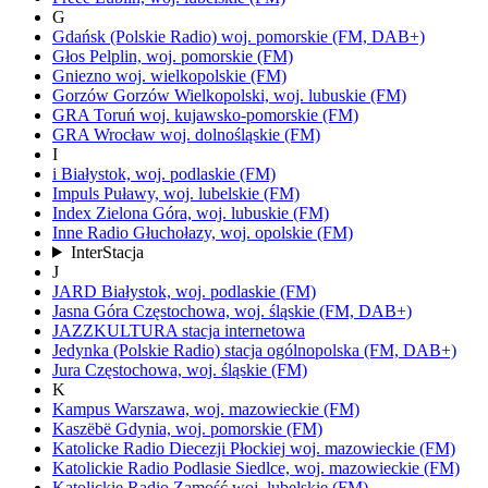
G
Gdańsk
(Polskie Radio)
woj.
pomorskie
(FM, DAB+)
Głos
Pelplin,
woj.
pomorskie
(FM)
Gniezno
woj.
wielkopolskie
(FM)
Gorzów
Gorzów Wielkopolski,
woj.
lubuskie
(FM)
GRA Toruń
woj.
kujawsko-pomorskie
(FM)
GRA Wrocław
woj.
dolnośląskie
(FM)
I
i
Białystok,
woj.
podlaskie
(FM)
Impuls
Puławy,
woj.
lubelskie
(FM)
Index
Zielona Góra,
woj.
lubuskie
(FM)
Inne Radio
Głuchołazy,
woj.
opolskie
(FM)
InterStacja
J
JARD
Białystok,
woj.
podlaskie
(FM)
Jasna Góra
Częstochowa,
woj.
śląskie
(FM, DAB+)
JAZZKULTURA
stacja internetowa
Jedynka
(Polskie Radio)
stacja ogólnopolska
(FM, DAB+)
Jura
Częstochowa,
woj.
śląskie
(FM)
K
Kampus
Warszawa,
woj.
mazowieckie
(FM)
Kaszëbë
Gdynia,
woj.
pomorskie
(FM)
Katolicke Radio Diecezji Płockiej
woj.
mazowieckie
(FM)
Katolickie Radio Podlasie
Siedlce,
woj.
mazowieckie
(FM)
Katolickie Radio Zamość
woj.
lubelskie
(FM)