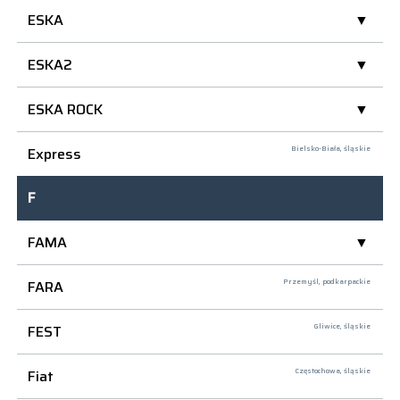
ESKA
ESKA2
ESKA ROCK
Express
Bielsko-Biała,
śląskie
F
FAMA
FARA
Przemyśl,
podkarpackie
FEST
Gliwice,
śląskie
Fiat
Częstochowa,
śląskie