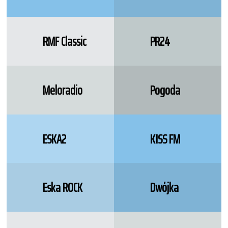
RMF Classic
PR24
Meloradio
Pogoda
ESKA2
KISS FM
Eska ROCK
Dwójka