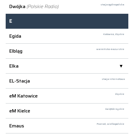
Dwójka
(Polskie Radio)
stacja ogólnopolska
E
Egida
Katowice,
śląskie
Elbląg
warmińsko-mazurskie
Elka
EL-Stacja
stacja internetowa
eM Katowice
śląskie
eM Kielce
świętokrzyskie
Emaus
Poznań,
wielkopolskie