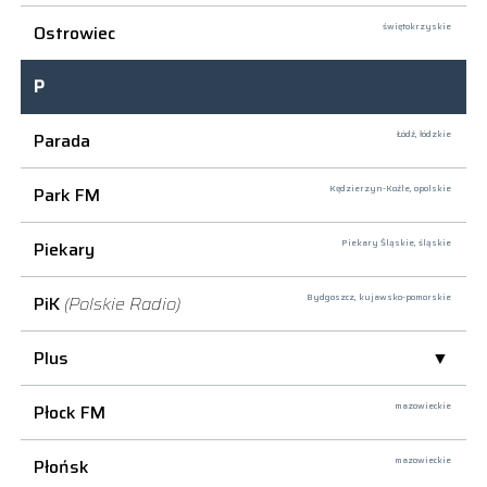
Ostrowiec
świętokrzyskie
P
Parada
Łódź,
łódzkie
Park FM
Kędzierzyn-Koźle,
opolskie
Piekary
Piekary Śląskie,
śląskie
PiK
(Polskie Radio)
Bydgoszcz,
kujawsko-pomorskie
Plus
Płock FM
mazowieckie
Płońsk
mazowieckie