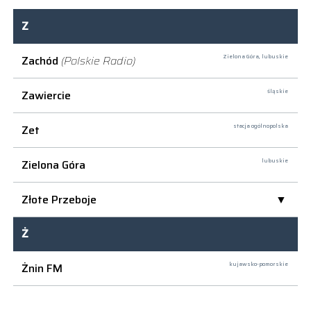
Z
Zachód
(Polskie Radio)
Zielona Góra,
lubuskie
Zawiercie
śląskie
Zet
stacja ogólnopolska
Zielona Góra
lubuskie
Złote Przeboje
Ż
Żnin FM
kujawsko-pomorskie