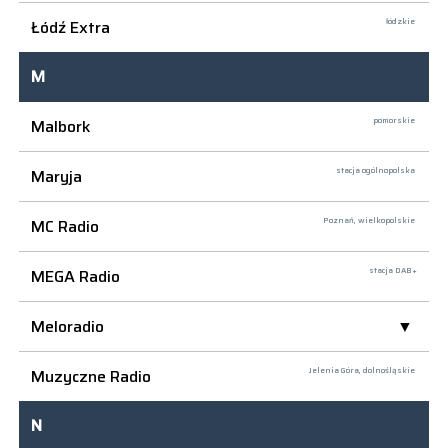
Łódź Extra
łódzkie
M
Malbork
pomorskie
Maryja
stacja ogólnopolska
MC Radio
Poznań,
wielkopolskie
MEGA Radio
stacja DAB+
Meloradio
Muzyczne Radio
Jelenia Góra,
dolnośląskie
N