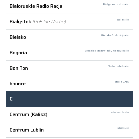
Białoruskie Radio Racja
Białystok,
podlaskie
Białystok
(Polskie Radio)
podlaskie
Bielsko
Bielsko-Biała,
śląskie
Bogoria
Grodzisk Mazowiecki,
mazowieckie
Bon Ton
Chełm,
lubelskie
bounce
stacja DAB+
C
Centrum (Kalisz)
wielkopolskie
Centrum Lublin
lubelskie