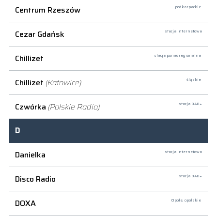
Centrum Rzeszów
podkarpackie
Cezar Gdańsk
stacja internetowa
Chillizet
stacja ponadregionalna
Chillizet
(Katowice)
śląskie
Czwórka
(Polskie Radio)
stacja DAB+
D
Danielka
stacja internetowa
Disco Radio
stacja DAB+
DOXA
Opole,
opolskie