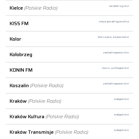
Kielce
(Polskie Radio)
świętokrzyskie
KISS FM
stacja ponadregionalna
Kolor
Warszawa,
mazowieckie
Kołobrzeg
zachodniopomorskie
KONIN FM
Konin,
wielkopolskie
Koszalin
(Polskie Radio)
zachodniopomorskie
Kraków
(Polskie Radio)
małopolskie
Kraków Kultura
(Polskie Radio)
małopolskie
Kraków Transmisje
(Polskie Radio)
małopolskie