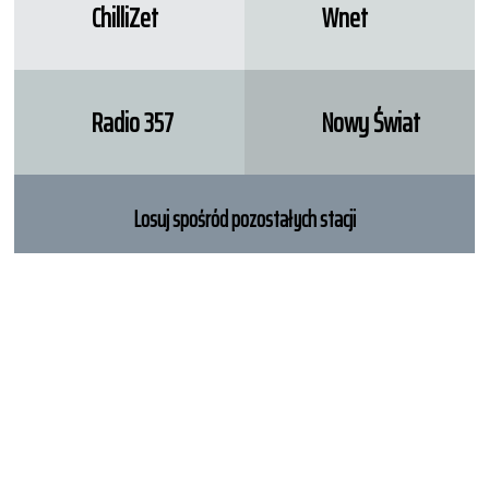
ChilliZet
Wnet
Radio 357
Nowy Świat
Losuj spośród pozostałych stacji