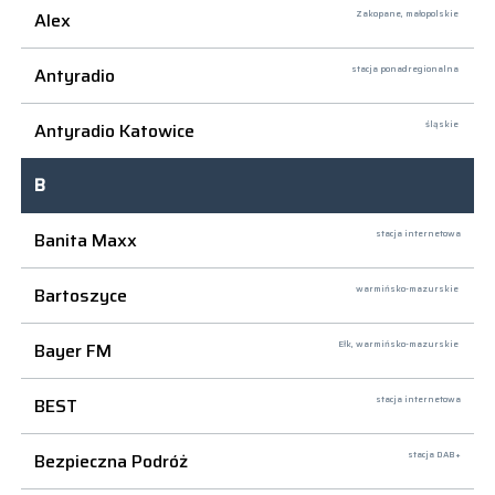
Alex
Zakopane,
małopolskie
Antyradio
stacja ponadregionalna
Antyradio Katowice
śląskie
B
Banita Maxx
stacja internetowa
Bartoszyce
warmińsko-mazurskie
Bayer FM
Ełk,
warmińsko-mazurskie
BEST
stacja internetowa
Bezpieczna Podróż
stacja DAB+