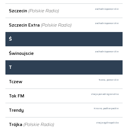
Szczecin
(Polskie Radio)
zachodniopomorskie
Szczecin Extra
(Polskie Radio)
zachodniopomorskie
Ś
Świnoujscie
zachodniopomorskie
T
Tczew
Tczew,
pomorskie
Tok FM
stacja ponadregionalna
Trendy
Krosno,
podkarpackie
Trójka
(Polskie Radio)
stacja ogólnopolska