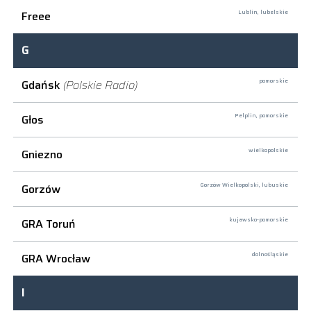
Freee
Lublin,
lubelskie
G
Gdańsk
(Polskie Radio)
pomorskie
Głos
Pelplin,
pomorskie
Gniezno
wielkopolskie
Gorzów
Gorzów Wielkopolski,
lubuskie
GRA Toruń
kujawsko-pomorskie
GRA Wrocław
dolnośląskie
I