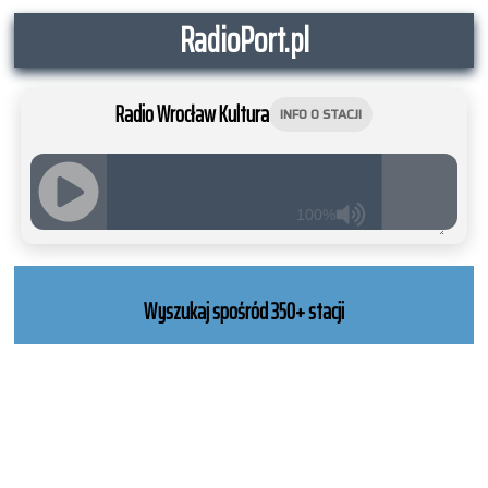
RadioPort.pl
Radio Wrocław Kultura
INFO O STACJI
100%
JQUERY
RADIO
PLAYER
Wyszukaj spośród 350+ stacji
and
WORDPRESS
RADIO
PLUGIN
powered
by