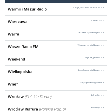
Warmii i Mazur Radio
Olsztyn,
warmińsko-mazurskie
Warszawa
mazowieckie
Warta
Września,
wielkopolskie
Wasze Radio FM
Wągrowiec,
wielkopolskie
Weekend
Chojnice,
pomorskie
Wielkopolska
Bolechowo,
wielkopolskie
Wnet
stacja ponadregionalna
Wrocław
(Polskie Radio)
dolnośląskie
Wrocław Kultura
(Polskie Radio)
dolnośląskie