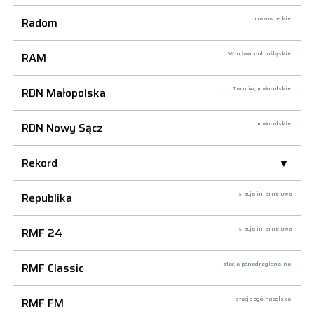
Radom
mazowieckie
RAM
Wrocław,
dolnośląskie
RDN Małopolska
Tarnów,
małopolskie
RDN Nowy Sącz
małopolskie
Rekord
Republika
stacja internetowa
RMF 24
stacja internetowa
RMF Classic
stacja ponadregionalna
RMF FM
stacja ogólnopolska