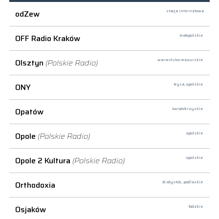
odZew
stacja internetowa
OFF Radio Kraków
małopolskie
Olsztyn
(Polskie Radio)
warmińsko-mazurskie
ONY
Nysa,
opolskie
Opatów
świętokrzyskie
Opole
(Polskie Radio)
opolskie
Opole 2 Kultura
(Polskie Radio)
opolskie
Orthodoxia
Białystok,
podlaskie
Osjaków
łódzkie