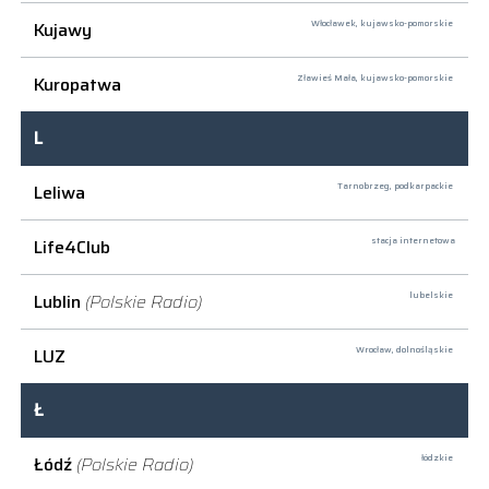
Kujawy
Włocławek,
kujawsko-pomorskie
Kuropatwa
Zławieś Mała,
kujawsko-pomorskie
L
Leliwa
Tarnobrzeg,
podkarpackie
Life4Club
stacja internetowa
Lublin
(Polskie Radio)
lubelskie
LUZ
Wrocław,
dolnośląskie
Ł
Łódź
(Polskie Radio)
łódzkie