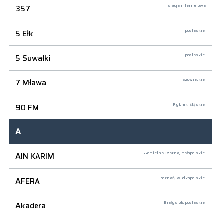
357
stacja internetowa
5 Ełk
podlaskie
5 Suwałki
podlaskie
7 Mława
mazowieckie
90 FM
Rybnik,
śląskie
A
AIN KARIM
Skomielna Czarna,
małopolskie
AFERA
Poznań,
wielkopolskie
Akadera
Białystok,
podlaskie