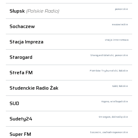
Słupsk
(Polskie Radio)
pomorskie
Sochaczew
mazowieckie
Stacja Impreza
stacja internetowa
Starogard
Starogard Gdański,
pomorskie
Strefa FM
Piotrków Trybunalski,
łódzkie
Studenckie Radio Żak
Łódź,
łódzkie
SUD
Kępno,
wielkopolskie
Sudety24
Strzegom,
dolnośląskie
Super FM
Szczecin,
zachodniopomorskie