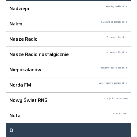
Nadzieja
Łomża,
podlaskie
Nakło
kujawsko-pomorskie
Nasze Radio
Sieradz,
łódzkie
Nasze Radio nostalgicznie
Sieradz,
łódzkie
Niepokalanów
mazowieckie, łódzkie
Norda FM
Wejherowo,
pomorskie
Nowy Świat RNŚ
stacja internetowa
Nuta
stacja DAB+
O