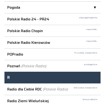
Pogoda
Polskie Radio 24 - PR24
stacja ogólnopolska
Polskie Radio Chopin
stacja DAB+
Polskie Radio Kierowców
stacja DAB+
POPradio
Pruszków,
mazowieckie
Poznań
(Polskie Radio)
wielkopolskie
R
Radio dla Ciebie RDC
(Polskie Radio)
Warszawa,
mazowieckie
Radio Ziemi Wieluńskiej
Wieluń,
łódzkie