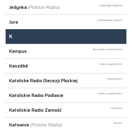
Jedynka
(Polskie Radio)
stacja ogólnopolska
Jura
Częstochowa,
śląskie
K
Kampus
Warszawa,
mazowieckie
Kaszëbë
Gdynia,
pomorskie
Katolicke Radio Diecezji Płockiej
mazowieckie
Katolickie Radio Podlasie
Siedlce,
mazowieckie
Katolickie Radio Zamość
lubelskie
Katowice
(Polskie Radio)
śląskie