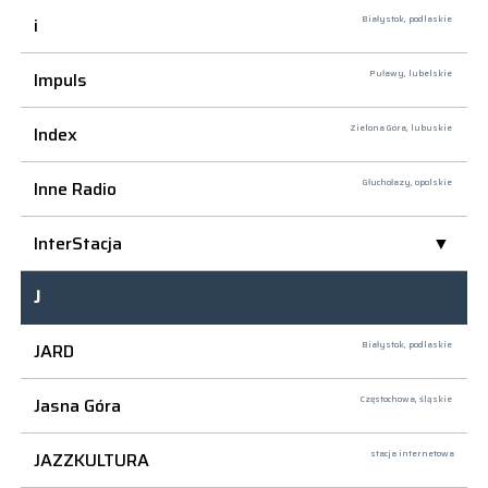
i
Białystok,
podlaskie
Impuls
Puławy,
lubelskie
Index
Zielona Góra,
lubuskie
Inne Radio
Głuchołazy,
opolskie
InterStacja
J
JARD
Białystok,
podlaskie
Jasna Góra
Częstochowa,
śląskie
JAZZKULTURA
stacja internetowa