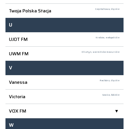
Twoja Polska Stacja
Częstochowa,
śląskie
U
UJOT FM
Kraków,
małopolskie
UWM FM
Olsztyn,
warmińsko-mazurskie
V
Vanessa
Racibórz,
śląskie
Victoria
Łowicz,
łódzkie
VOX FM
W