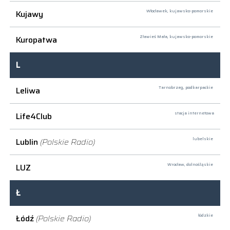
Kujawy
Włocławek,
kujawsko-pomorskie
Kuropatwa
Zławieś Mała,
kujawsko-pomorskie
L
Leliwa
Tarnobrzeg,
podkarpackie
Life4Club
stacja internetowa
Lublin
(Polskie Radio)
lubelskie
LUZ
Wrocław,
dolnośląskie
Ł
Łódź
(Polskie Radio)
łódzkie