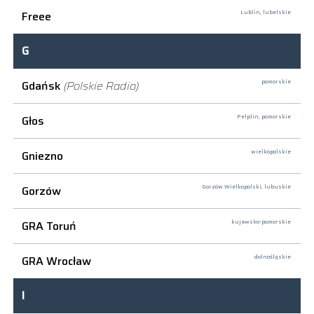
Freee
Lublin,
lubelskie
G
Gdańsk
(Polskie Radio)
pomorskie
Głos
Pelplin,
pomorskie
Gniezno
wielkopolskie
Gorzów
Gorzów Wielkopolski,
lubuskie
GRA Toruń
kujawsko-pomorskie
GRA Wrocław
dolnośląskie
I