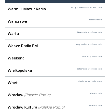
Warmii i Mazur Radio
Olsztyn,
warmińsko-mazurskie
Warszawa
mazowieckie
Warta
Września,
wielkopolskie
Wasze Radio FM
Wągrowiec,
wielkopolskie
Weekend
Chojnice,
pomorskie
Wielkopolska
Bolechowo,
wielkopolskie
Wnet
stacja ponadregionalna
Wrocław
(Polskie Radio)
dolnośląskie
Wrocław Kultura
(Polskie Radio)
dolnośląskie