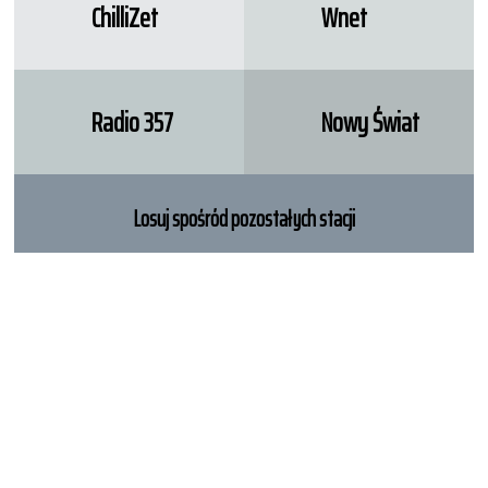
ChilliZet
Wnet
Radio 357
Nowy Świat
Losuj spośród pozostałych stacji