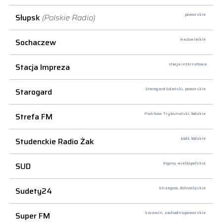
Słupsk
(Polskie Radio)
pomorskie
Sochaczew
mazowieckie
Stacja Impreza
stacja internetowa
Starogard
Starogard Gdański,
pomorskie
Strefa FM
Piotrków Trybunalski,
łódzkie
Studenckie Radio Żak
Łódź,
łódzkie
SUD
Kępno,
wielkopolskie
Sudety24
Strzegom,
dolnośląskie
Super FM
Szczecin,
zachodniopomorskie