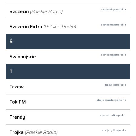
Szczecin
(Polskie Radio)
zachodniopomorskie
Szczecin Extra
(Polskie Radio)
zachodniopomorskie
Ś
Świnoujscie
zachodniopomorskie
T
Tczew
Tczew,
pomorskie
Tok FM
stacja ponadregionalna
Trendy
Krosno,
podkarpackie
Trójka
(Polskie Radio)
stacja ogólnopolska