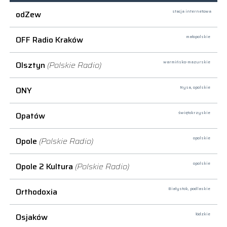
odZew
stacja internetowa
OFF Radio Kraków
małopolskie
Olsztyn
(Polskie Radio)
warmińsko-mazurskie
ONY
Nysa,
opolskie
Opatów
świętokrzyskie
Opole
(Polskie Radio)
opolskie
Opole 2 Kultura
(Polskie Radio)
opolskie
Orthodoxia
Białystok,
podlaskie
Osjaków
łódzkie