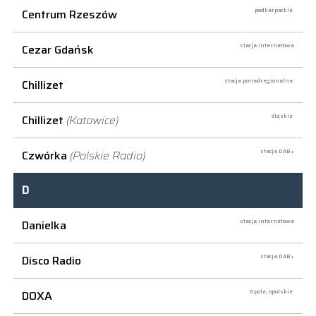
Centrum Rzeszów
podkarpackie
Cezar Gdańsk
stacja internetowa
Chillizet
stacja ponadregionalna
Chillizet
(Katowice)
śląskie
Czwórka
(Polskie Radio)
stacja DAB+
D
Danielka
stacja internetowa
Disco Radio
stacja DAB+
DOXA
Opole,
opolskie