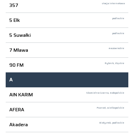
357
stacja internetowa
5 Ełk
podlaskie
5 Suwałki
podlaskie
7 Mława
mazowieckie
90 FM
Rybnik,
śląskie
A
AIN KARIM
Skomielna Czarna,
małopolskie
AFERA
Poznań,
wielkopolskie
Akadera
Białystok,
podlaskie