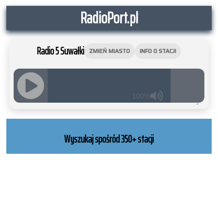
RadioPort.pl
Radio 5 Suwałki
ZMIEŃ MIASTO
INFO O STACJI
100%
JQUERY
RADIO
PLAYER
Wyszukaj spośród 350+ stacji
and
WORDPRESS
RADIO
PLUGIN
powered
by