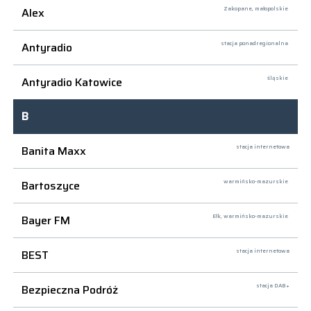
Alex
Zakopane,
małopolskie
Antyradio
stacja ponadregionalna
Antyradio Katowice
śląskie
B
Banita Maxx
stacja internetowa
Bartoszyce
warmińsko-mazurskie
Bayer FM
Ełk,
warmińsko-mazurskie
BEST
stacja internetowa
Bezpieczna Podróż
stacja DAB+