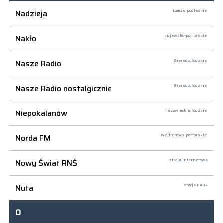
Nadzieja
Łomża,
podlaskie
Nakło
kujawsko-pomorskie
Nasze Radio
Sieradz,
łódzkie
Nasze Radio nostalgicznie
Sieradz,
łódzkie
Niepokalanów
mazowieckie, łódzkie
Norda FM
Wejherowo,
pomorskie
Nowy Świat RNŚ
stacja internetowa
Nuta
stacja DAB+
O