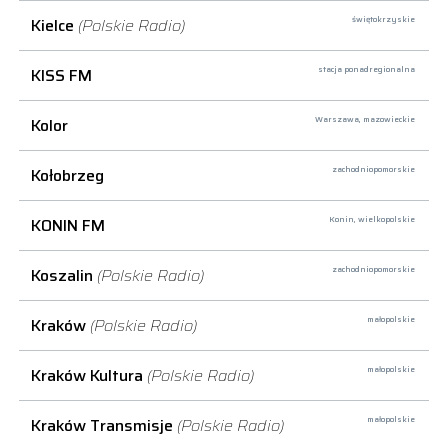
Kielce
(Polskie Radio)
świętokrzyskie
KISS FM
stacja ponadregionalna
Kolor
Warszawa,
mazowieckie
Kołobrzeg
zachodniopomorskie
KONIN FM
Konin,
wielkopolskie
Koszalin
(Polskie Radio)
zachodniopomorskie
Kraków
(Polskie Radio)
małopolskie
Kraków Kultura
(Polskie Radio)
małopolskie
Kraków Transmisje
(Polskie Radio)
małopolskie