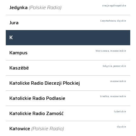
Jedynka
(Polskie Radio)
stacja ogólnopolska
Jura
Częstochowa,
śląskie
K
Kampus
Warszawa,
mazowieckie
Kaszëbë
Gdynia,
pomorskie
Katolicke Radio Diecezji Płockiej
mazowieckie
Katolickie Radio Podlasie
Siedlce,
mazowieckie
Katolickie Radio Zamość
lubelskie
Katowice
(Polskie Radio)
śląskie