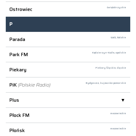
Ostrowiec
świętokrzyskie
P
Parada
Łódź,
łódzkie
Park FM
Kędzierzyn-Koźle,
opolskie
Piekary
Piekary Śląskie,
śląskie
PiK
(Polskie Radio)
Bydgoszcz,
kujawsko-pomorskie
Plus
Płock FM
mazowieckie
Płońsk
mazowieckie