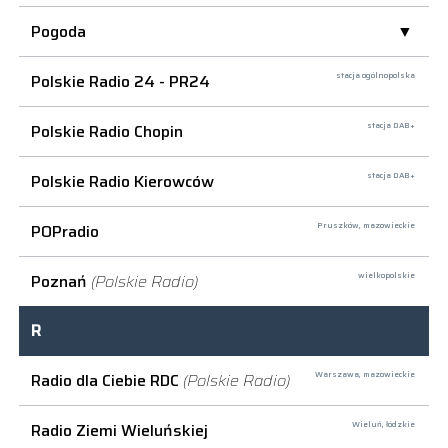
Pogoda
Polskie Radio 24 - PR24
stacja ogólnopolska
Polskie Radio Chopin
stacja DAB+
Polskie Radio Kierowców
stacja DAB+
POPradio
Pruszków,
mazowieckie
Poznań
(Polskie Radio)
wielkopolskie
R
Radio dla Ciebie RDC
(Polskie Radio)
Warszawa,
mazowieckie
Radio Ziemi Wieluńskiej
Wieluń,
łódzkie