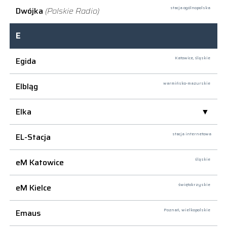
Dwójka
(Polskie Radio)
stacja ogólnopolska
E
Egida
Katowice,
śląskie
Elbląg
warmińsko-mazurskie
Elka
EL-Stacja
stacja internetowa
eM Katowice
śląskie
eM Kielce
świętokrzyskie
Emaus
Poznań,
wielkopolskie