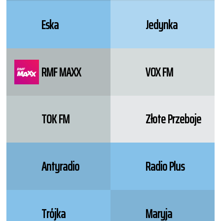
Eska
Jedynka
RMF MAXX
VOX FM
TOK FM
Złote Przeboje
Antyradio
Radio Plus
Trójka
Maryja