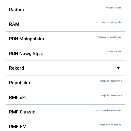
Radom
mazowieckie
RAM
Wrocław,
dolnośląskie
RDN Małopolska
Tarnów,
małopolskie
RDN Nowy Sącz
małopolskie
Rekord
Republika
stacja internetowa
RMF 24
stacja internetowa
RMF Classic
stacja ponadregionalna
RMF FM
stacja ogólnopolska