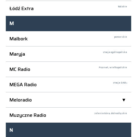
Łódź Extra
łódzkie
M
Malbork
pomorskie
Maryja
stacja ogólnopolska
MC Radio
Poznań,
wielkopolskie
MEGA Radio
stacja DAB+
Meloradio
Muzyczne Radio
Jelenia Góra,
dolnośląskie
N