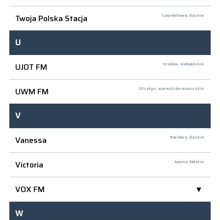
Twoja Polska Stacja
Częstochowa,
śląskie
U
UJOT FM
Kraków,
małopolskie
UWM FM
Olsztyn,
warmińsko-mazurskie
V
Vanessa
Racibórz,
śląskie
Victoria
Łowicz,
łódzkie
VOX FM
W