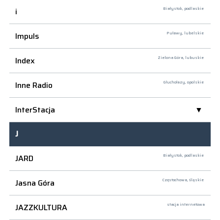
i
Białystok,
podlaskie
Impuls
Puławy,
lubelskie
Index
Zielona Góra,
lubuskie
Inne Radio
Głuchołazy,
opolskie
InterStacja
J
JARD
Białystok,
podlaskie
Jasna Góra
Częstochowa,
śląskie
JAZZKULTURA
stacja internetowa