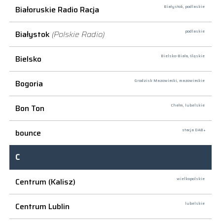
Białoruskie Radio Racja
Białystok,
podlaskie
Białystok
(Polskie Radio)
podlaskie
Bielsko
Bielsko-Biała,
śląskie
Bogoria
Grodzisk Mazowiecki,
mazowieckie
Bon Ton
Chełm,
lubelskie
bounce
stacja DAB+
C
Centrum (Kalisz)
wielkopolskie
Centrum Lublin
lubelskie