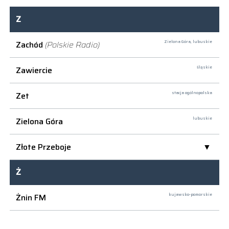
Z
Zachód
(Polskie Radio)
Zielona Góra,
lubuskie
Zawiercie
śląskie
Zet
stacja ogólnopolska
Zielona Góra
lubuskie
Złote Przeboje
Ż
Żnin FM
kujawsko-pomorskie