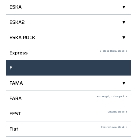
ESKA
ESKA2
ESKA ROCK
Express
Bielsko-Biała,
śląskie
F
FAMA
FARA
Przemyśl,
podkarpackie
FEST
Gliwice,
śląskie
Fiat
Częstochowa,
śląskie