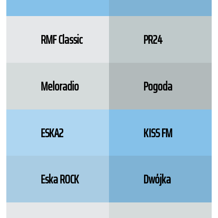
RMF Classic
PR24
Meloradio
Pogoda
ESKA2
KISS FM
Eska ROCK
Dwójka