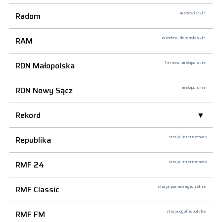
Radom
mazowieckie
RAM
Wrocław,
dolnośląskie
RDN Małopolska
Tarnów,
małopolskie
RDN Nowy Sącz
małopolskie
Rekord
Republika
stacja internetowa
RMF 24
stacja internetowa
RMF Classic
stacja ponadregionalna
RMF FM
stacja ogólnopolska