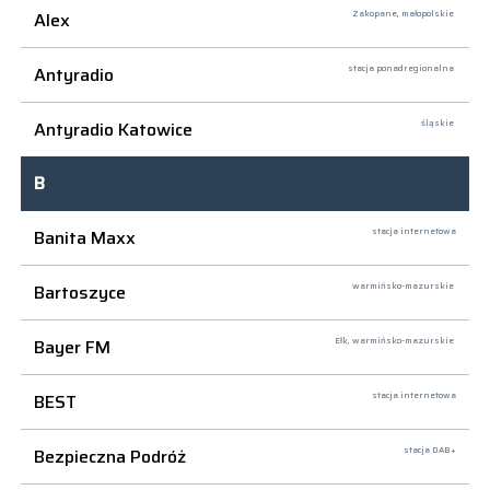
Alex
Zakopane,
małopolskie
Antyradio
stacja ponadregionalna
Antyradio Katowice
śląskie
B
Banita Maxx
stacja internetowa
Bartoszyce
warmińsko-mazurskie
Bayer FM
Ełk,
warmińsko-mazurskie
BEST
stacja internetowa
Bezpieczna Podróż
stacja DAB+