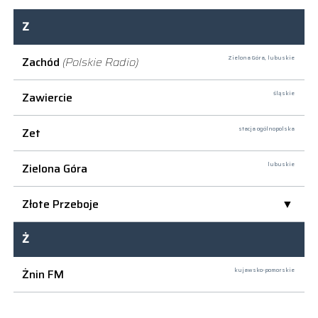
Z
Zachód
(Polskie Radio)
Zielona Góra,
lubuskie
Zawiercie
śląskie
Zet
stacja ogólnopolska
Zielona Góra
lubuskie
Złote Przeboje
Ż
Żnin FM
kujawsko-pomorskie