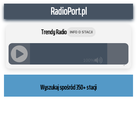
RadioPort.pl
Trendy Radio
INFO O STACJI
100%
JQUERY
RADIO
PLAYER
Wyszukaj spośród 350+ stacji
and
WORDPRESS
RADIO
PLUGIN
powered
by