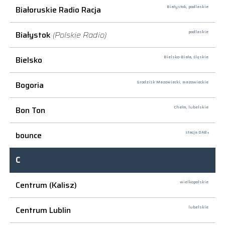
Białoruskie Radio Racja
Białystok,
podlaskie
Białystok
(Polskie Radio)
podlaskie
Bielsko
Bielsko-Biała,
śląskie
Bogoria
Grodzisk Mazowiecki,
mazowieckie
Bon Ton
Chełm,
lubelskie
bounce
stacja DAB+
C
Centrum (Kalisz)
wielkopolskie
Centrum Lublin
lubelskie