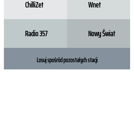
ChilliZet
Wnet
Radio 357
Nowy Świat
Losuj spośród pozostałych stacji