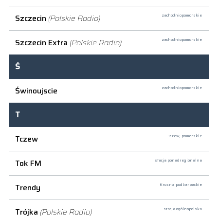
Szczecin
(Polskie Radio)
zachodniopomorskie
Szczecin Extra
(Polskie Radio)
zachodniopomorskie
Ś
Świnoujscie
zachodniopomorskie
T
Tczew
Tczew,
pomorskie
Tok FM
stacja ponadregionalna
Trendy
Krosno,
podkarpackie
Trójka
(Polskie Radio)
stacja ogólnopolska