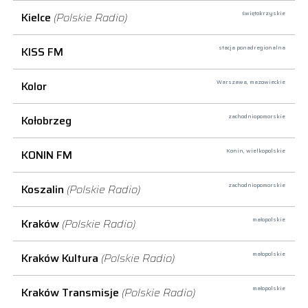
Kielce
(Polskie Radio)
świętokrzyskie
KISS FM
stacja ponadregionalna
Kolor
Warszawa,
mazowieckie
Kołobrzeg
zachodniopomorskie
KONIN FM
Konin,
wielkopolskie
Koszalin
(Polskie Radio)
zachodniopomorskie
Kraków
(Polskie Radio)
małopolskie
Kraków Kultura
(Polskie Radio)
małopolskie
Kraków Transmisje
(Polskie Radio)
małopolskie