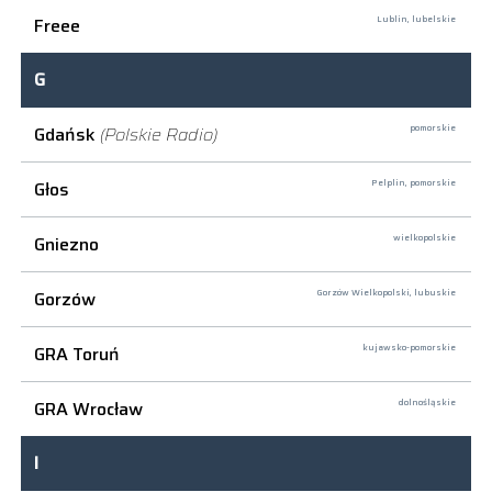
Freee
Lublin,
lubelskie
G
Gdańsk
(Polskie Radio)
pomorskie
Głos
Pelplin,
pomorskie
Gniezno
wielkopolskie
Gorzów
Gorzów Wielkopolski,
lubuskie
GRA Toruń
kujawsko-pomorskie
GRA Wrocław
dolnośląskie
I