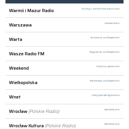
Warmii i Mazur Radio
Olsztyn,
warmińsko-mazurskie
Warszawa
mazowieckie
Warta
Września,
wielkopolskie
Wasze Radio FM
Wągrowiec,
wielkopolskie
Weekend
Chojnice,
pomorskie
Wielkopolska
Bolechowo,
wielkopolskie
Wnet
stacja ponadregionalna
Wrocław
(Polskie Radio)
dolnośląskie
Wrocław Kultura
(Polskie Radio)
dolnośląskie