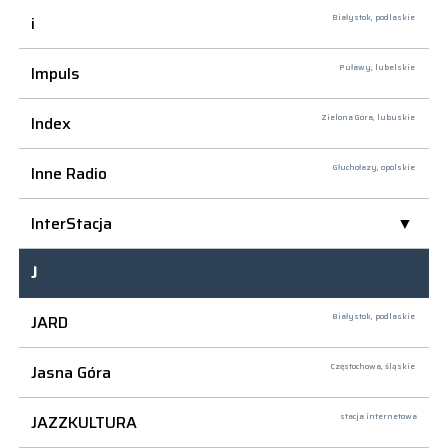
i
Białystok,
podlaskie
Impuls
Puławy,
lubelskie
Index
Zielona Góra,
lubuskie
Inne Radio
Głuchołazy,
opolskie
InterStacja
J
JARD
Białystok,
podlaskie
Jasna Góra
Częstochowa,
śląskie
JAZZKULTURA
stacja internetowa