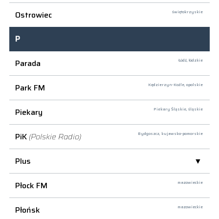
Ostrowiec
świętokrzyskie
P
Parada
Łódź,
łódzkie
Park FM
Kędzierzyn-Koźle,
opolskie
Piekary
Piekary Śląskie,
śląskie
PiK
(Polskie Radio)
Bydgoszcz,
kujawsko-pomorskie
Plus
Płock FM
mazowieckie
Płońsk
mazowieckie