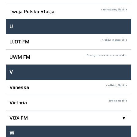
Twoja Polska Stacja
Częstochowa,
śląskie
U
UJOT FM
Kraków,
małopolskie
UWM FM
Olsztyn,
warmińsko-mazurskie
V
Vanessa
Racibórz,
śląskie
Victoria
Łowicz,
łódzkie
VOX FM
W