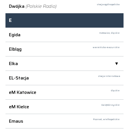
Dwójka
(Polskie Radio)
stacja ogólnopolska
E
Egida
Katowice,
śląskie
Elbląg
warmińsko-mazurskie
Elka
EL-Stacja
stacja internetowa
eM Katowice
śląskie
eM Kielce
świętokrzyskie
Emaus
Poznań,
wielkopolskie