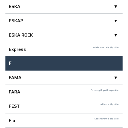
ESKA
ESKA2
ESKA ROCK
Express
Bielsko-Biała,
śląskie
F
FAMA
FARA
Przemyśl,
podkarpackie
FEST
Gliwice,
śląskie
Fiat
Częstochowa,
śląskie