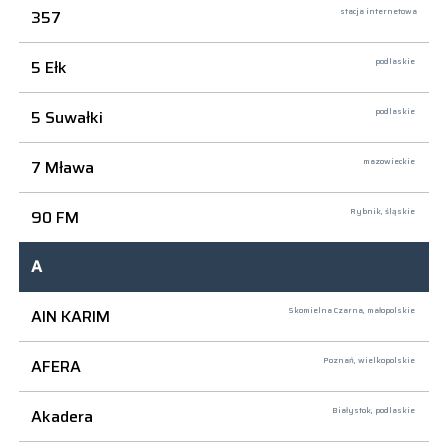
357
stacja internetowa
5 Ełk
podlaskie
5 Suwałki
podlaskie
7 Mława
mazowieckie
90 FM
Rybnik,
śląskie
A
AIN KARIM
Skomielna Czarna,
małopolskie
AFERA
Poznań,
wielkopolskie
Akadera
Białystok,
podlaskie