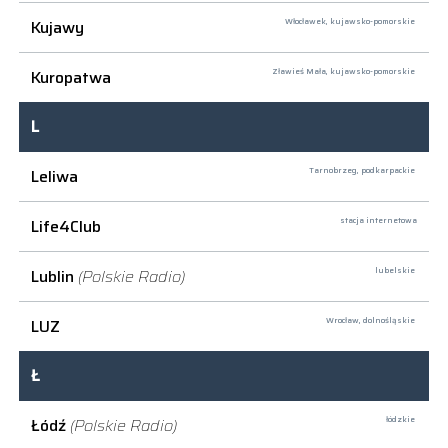
Kujawy
Włocławek,
kujawsko-pomorskie
Kuropatwa
Zławieś Mała,
kujawsko-pomorskie
L
Leliwa
Tarnobrzeg,
podkarpackie
Life4Club
stacja internetowa
Lublin
(Polskie Radio)
lubelskie
LUZ
Wrocław,
dolnośląskie
Ł
Łódź
(Polskie Radio)
łódzkie