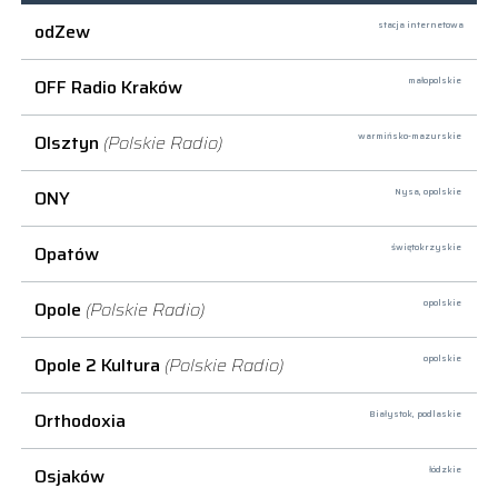
odZew
stacja internetowa
OFF Radio Kraków
małopolskie
Olsztyn
(Polskie Radio)
warmińsko-mazurskie
ONY
Nysa,
opolskie
Opatów
świętokrzyskie
Opole
(Polskie Radio)
opolskie
Opole 2 Kultura
(Polskie Radio)
opolskie
Orthodoxia
Białystok,
podlaskie
Osjaków
łódzkie