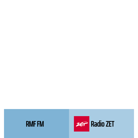
WordPress
Webdesign
Dexheim
and
FULL
SERVICE
ONLINE
AGENTUR
MAINZ
RMF FM
Radio ZET