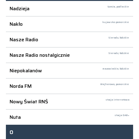
Nadzieja
Łomża,
podlaskie
Nakło
kujawsko-pomorskie
Nasze Radio
Sieradz,
łódzkie
Nasze Radio nostalgicznie
Sieradz,
łódzkie
Niepokalanów
mazowieckie, łódzkie
Norda FM
Wejherowo,
pomorskie
Nowy Świat RNŚ
stacja internetowa
Nuta
stacja DAB+
O