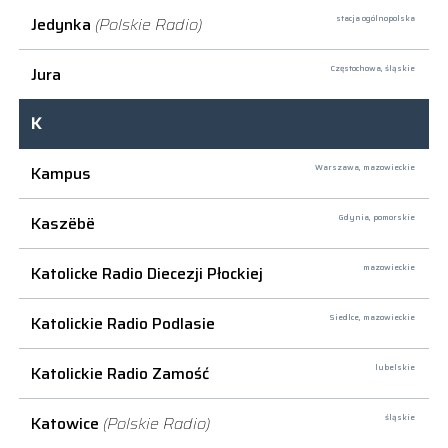
Jedynka
(Polskie Radio)
stacja ogólnopolska
Jura
Częstochowa,
śląskie
K
Kampus
Warszawa,
mazowieckie
Kaszëbë
Gdynia,
pomorskie
Katolicke Radio Diecezji Płockiej
mazowieckie
Katolickie Radio Podlasie
Siedlce,
mazowieckie
Katolickie Radio Zamość
lubelskie
Katowice
(Polskie Radio)
śląskie