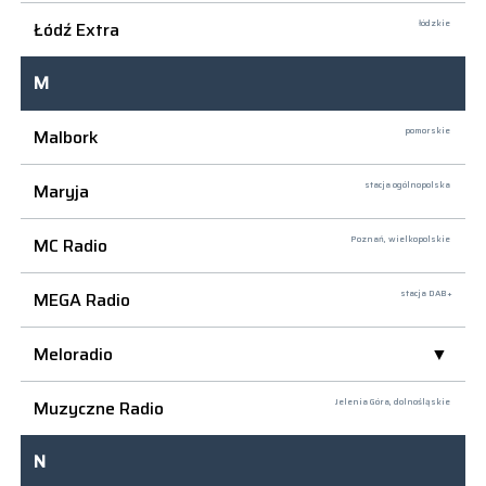
Łódź Extra
łódzkie
M
Malbork
pomorskie
Maryja
stacja ogólnopolska
MC Radio
Poznań,
wielkopolskie
MEGA Radio
stacja DAB+
Meloradio
Muzyczne Radio
Jelenia Góra,
dolnośląskie
N