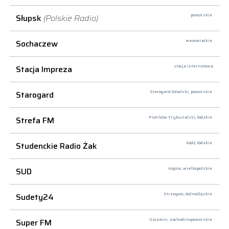
Słupsk
(Polskie Radio)
pomorskie
Sochaczew
mazowieckie
Stacja Impreza
stacja internetowa
Starogard
Starogard Gdański,
pomorskie
Strefa FM
Piotrków Trybunalski,
łódzkie
Studenckie Radio Żak
Łódź,
łódzkie
SUD
Kępno,
wielkopolskie
Sudety24
Strzegom,
dolnośląskie
Super FM
Szczecin,
zachodniopomorskie