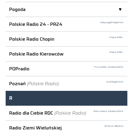
Pogoda
Polskie Radio 24 - PR24
stacja ogólnopolska
Polskie Radio Chopin
stacja DAB+
Polskie Radio Kierowców
stacja DAB+
POPradio
Pruszków,
mazowieckie
Poznań
(Polskie Radio)
wielkopolskie
R
Radio dla Ciebie RDC
(Polskie Radio)
Warszawa,
mazowieckie
Radio Ziemi Wieluńskiej
Wieluń,
łódzkie