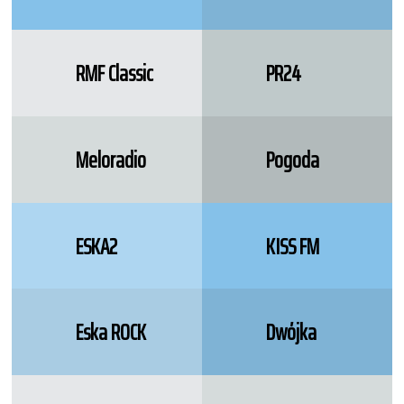
RMF Classic
PR24
Meloradio
Pogoda
ESKA2
KISS FM
Eska ROCK
Dwójka