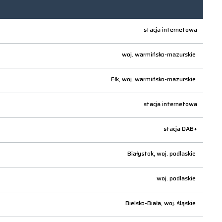
stacja internetowa
woj.
warmińsko-mazurskie
Ełk,
woj.
warmińsko-mazurskie
stacja internetowa
stacja DAB+
Białystok,
woj.
podlaskie
woj.
podlaskie
Bielsko-Biała,
woj.
śląskie