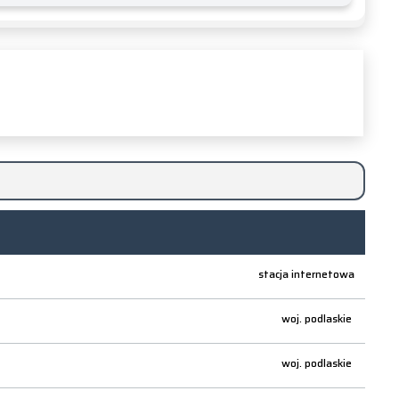
stacja internetowa
woj.
podlaskie
woj.
podlaskie