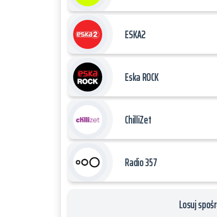
ESKA2
Eska ROCK
ChilliZet
Radio 357
Losuj spośr