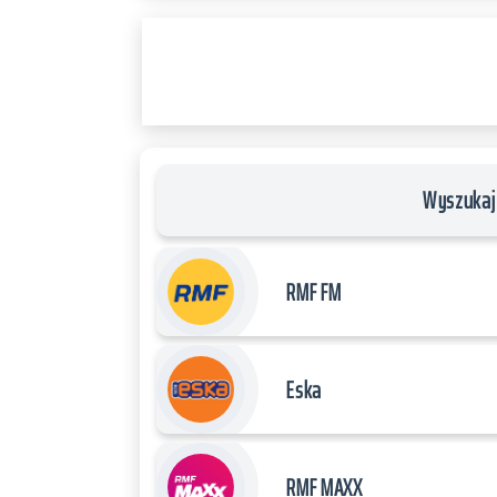
RADIO
PLAYER
and
WORDPRESS
RADIO
PLUGIN
powered
by
Wyszukaj 
WordPress
Webdesign
Dexheim
RMF FM
and
FULL
SERVICE
Eska
ONLINE
AGENTUR
MAINZ
RMF MAXX