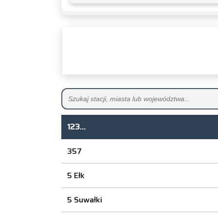
123...
357
5 Ełk
5 Suwałki