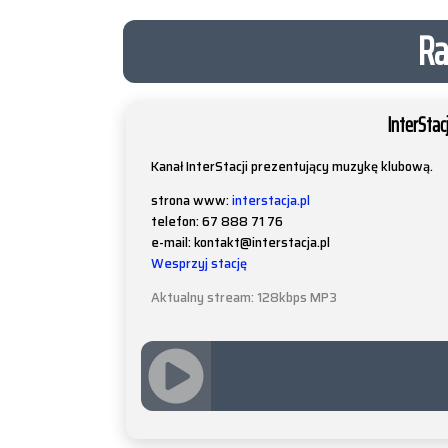
Ra
InterStacj
Kanał InterStacji prezentujący muzykę klubową.
strona www:
interstacja.pl
telefon: 67 888 71 76
e-mail: kontakt@interstacja.pl
Wesprzyj stację
Aktualny stream: 128kbps MP3
JQUERY