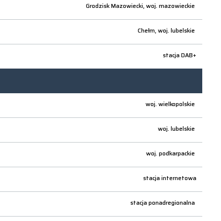
Grodzisk Mazowiecki,
woj.
mazowieckie
Chełm,
woj.
lubelskie
stacja DAB+
woj.
wielkopolskie
woj.
lubelskie
woj.
podkarpackie
stacja internetowa
stacja ponadregionalna