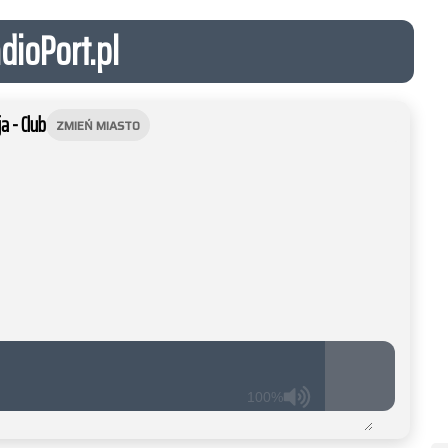
dioPort.pl
a - Club
ZMIEŃ MIASTO
100%