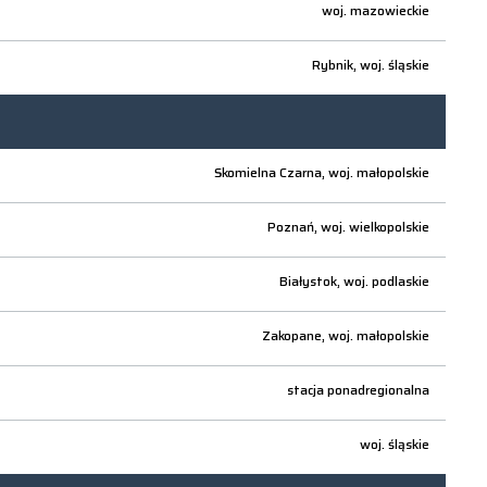
woj.
mazowieckie
Rybnik,
woj.
śląskie
Skomielna Czarna,
woj.
małopolskie
Poznań,
woj.
wielkopolskie
Białystok,
woj.
podlaskie
Zakopane,
woj.
małopolskie
stacja ponadregionalna
woj.
śląskie