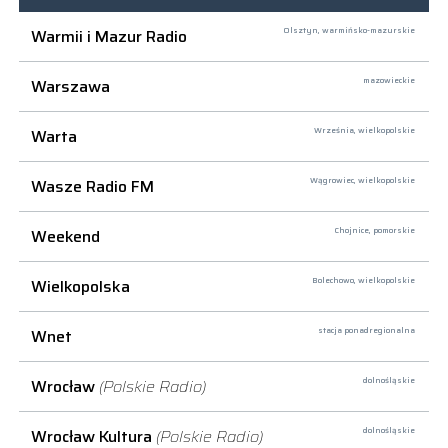
Warmii i Mazur Radio
Olsztyn,
warmińsko-mazurskie
Warszawa
mazowieckie
Warta
Września,
wielkopolskie
Wasze Radio FM
Wągrowiec,
wielkopolskie
Weekend
Chojnice,
pomorskie
Wielkopolska
Bolechowo,
wielkopolskie
Wnet
stacja ponadregionalna
Wrocław
(Polskie Radio)
dolnośląskie
Wrocław Kultura
(Polskie Radio)
dolnośląskie