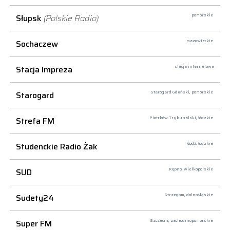
Słupsk
(Polskie Radio)
pomorskie
Sochaczew
mazowieckie
Stacja Impreza
stacja internetowa
Starogard
Starogard Gdański,
pomorskie
Strefa FM
Piotrków Trybunalski,
łódzkie
Studenckie Radio Żak
Łódź,
łódzkie
SUD
Kępno,
wielkopolskie
Sudety24
Strzegom,
dolnośląskie
Super FM
Szczecin,
zachodniopomorskie