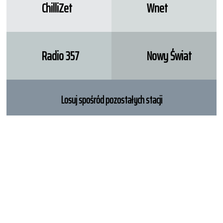
ChilliZet
Wnet
Radio 357
Nowy Świat
Losuj spośród pozostałych stacji