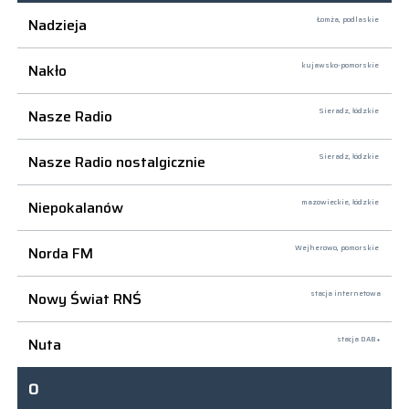
Nadzieja
Łomża,
podlaskie
Nakło
kujawsko-pomorskie
Nasze Radio
Sieradz,
łódzkie
Nasze Radio nostalgicznie
Sieradz,
łódzkie
Niepokalanów
mazowieckie, łódzkie
Norda FM
Wejherowo,
pomorskie
Nowy Świat RNŚ
stacja internetowa
Nuta
stacja DAB+
O