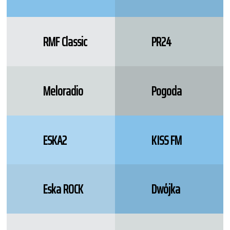
RMF Classic
PR24
Meloradio
Pogoda
ESKA2
KISS FM
Eska ROCK
Dwójka