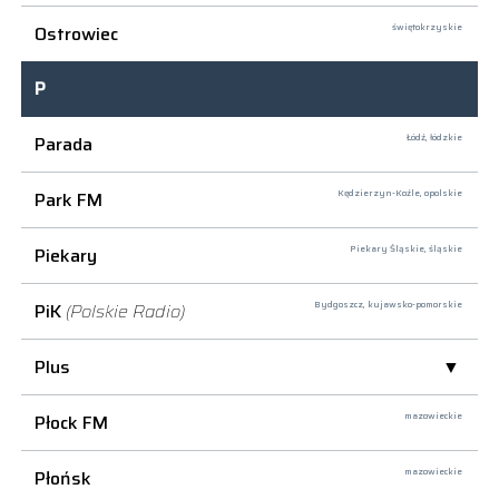
Ostrowiec
świętokrzyskie
P
Parada
Łódź,
łódzkie
Park FM
Kędzierzyn-Koźle,
opolskie
Piekary
Piekary Śląskie,
śląskie
PiK
(Polskie Radio)
Bydgoszcz,
kujawsko-pomorskie
Plus
Płock FM
mazowieckie
Płońsk
mazowieckie