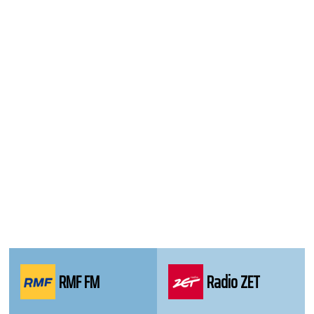
WordPress
Webdesign
Dexheim
and
FULL
SERVICE
ONLINE
AGENTUR
MAINZ
RMF FM
Radio ZET