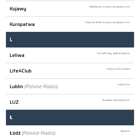
Kujawy
Włocławek,
kujawsko-pomorskie
Kuropatwa
Zławieś Mała,
kujawsko-pomorskie
L
Leliwa
Tarnobrzeg,
podkarpackie
Life4Club
stacja internetowa
Lublin
(Polskie Radio)
lubelskie
LUZ
Wrocław,
dolnośląskie
Ł
Łódź
(Polskie Radio)
łódzkie