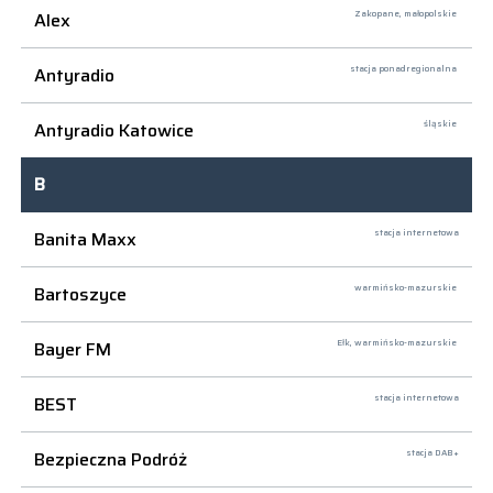
Alex
Zakopane,
małopolskie
Antyradio
stacja ponadregionalna
Antyradio Katowice
śląskie
B
Banita Maxx
stacja internetowa
Bartoszyce
warmińsko-mazurskie
Bayer FM
Ełk,
warmińsko-mazurskie
BEST
stacja internetowa
Bezpieczna Podróż
stacja DAB+