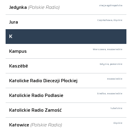
Jedynka
(Polskie Radio)
stacja ogólnopolska
Jura
Częstochowa,
śląskie
K
Kampus
Warszawa,
mazowieckie
Kaszëbë
Gdynia,
pomorskie
Katolicke Radio Diecezji Płockiej
mazowieckie
Katolickie Radio Podlasie
Siedlce,
mazowieckie
Katolickie Radio Zamość
lubelskie
Katowice
(Polskie Radio)
śląskie