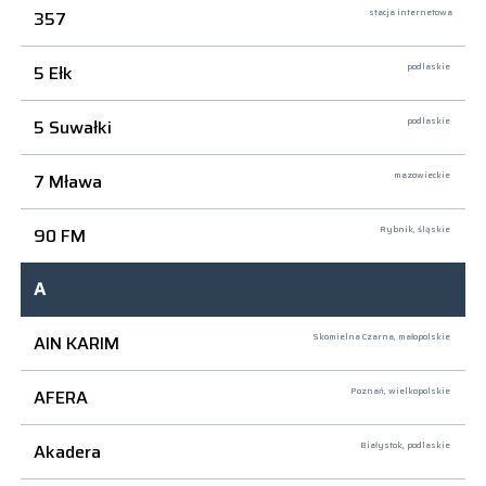
357
stacja internetowa
5 Ełk
podlaskie
5 Suwałki
podlaskie
7 Mława
mazowieckie
90 FM
Rybnik,
śląskie
A
AIN KARIM
Skomielna Czarna,
małopolskie
AFERA
Poznań,
wielkopolskie
Akadera
Białystok,
podlaskie