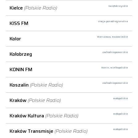
Kielce
(Polskie Radio)
świętokrzyskie
KISS FM
stacja ponadregionalna
Kolor
Warszawa,
mazowieckie
Kołobrzeg
zachodniopomorskie
KONIN FM
Konin,
wielkopolskie
Koszalin
(Polskie Radio)
zachodniopomorskie
Kraków
(Polskie Radio)
małopolskie
Kraków Kultura
(Polskie Radio)
małopolskie
Kraków Transmisje
(Polskie Radio)
małopolskie