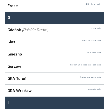
Freee
Lublin,
lubelskie
G
Gdańsk
(Polskie Radio)
pomorskie
Głos
Pelplin,
pomorskie
Gniezno
wielkopolskie
Gorzów
Gorzów Wielkopolski,
lubuskie
GRA Toruń
kujawsko-pomorskie
GRA Wrocław
dolnośląskie
I