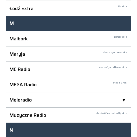
Łódź Extra
łódzkie
M
Malbork
pomorskie
Maryja
stacja ogólnopolska
MC Radio
Poznań,
wielkopolskie
MEGA Radio
stacja DAB+
Meloradio
Muzyczne Radio
Jelenia Góra,
dolnośląskie
N