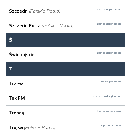
Szczecin
(Polskie Radio)
zachodniopomorskie
Szczecin Extra
(Polskie Radio)
zachodniopomorskie
Ś
Świnoujscie
zachodniopomorskie
T
Tczew
Tczew,
pomorskie
Tok FM
stacja ponadregionalna
Trendy
Krosno,
podkarpackie
Trójka
(Polskie Radio)
stacja ogólnopolska