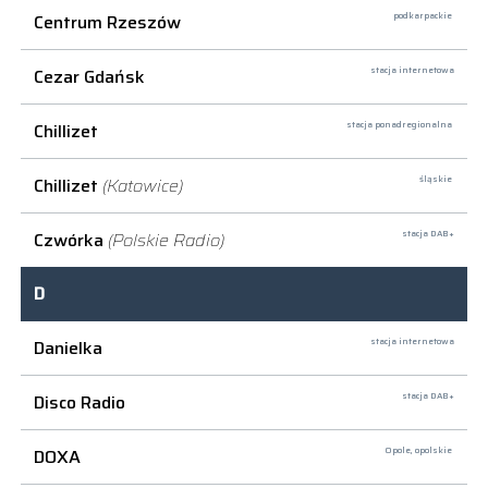
Centrum Rzeszów
podkarpackie
Cezar Gdańsk
stacja internetowa
Chillizet
stacja ponadregionalna
Chillizet
(Katowice)
śląskie
Czwórka
(Polskie Radio)
stacja DAB+
D
Danielka
stacja internetowa
Disco Radio
stacja DAB+
DOXA
Opole,
opolskie