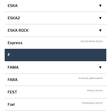
ESKA
ESKA2
ESKA ROCK
Express
Bielsko-Biała,
śląskie
F
FAMA
FARA
Przemyśl,
podkarpackie
FEST
Gliwice,
śląskie
Fiat
Częstochowa,
śląskie