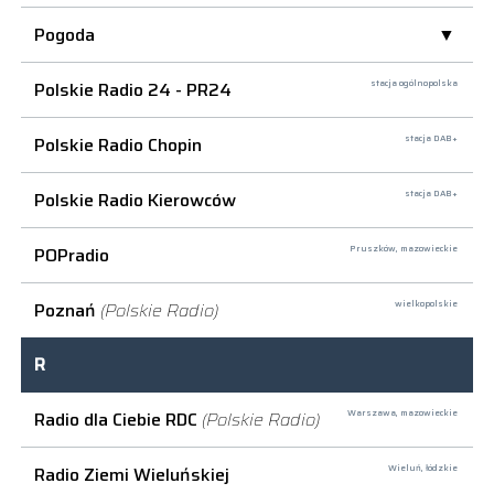
Pogoda
Polskie Radio 24 - PR24
stacja ogólnopolska
Polskie Radio Chopin
stacja DAB+
Polskie Radio Kierowców
stacja DAB+
POPradio
Pruszków,
mazowieckie
Poznań
(Polskie Radio)
wielkopolskie
R
Radio dla Ciebie RDC
(Polskie Radio)
Warszawa,
mazowieckie
Radio Ziemi Wieluńskiej
Wieluń,
łódzkie