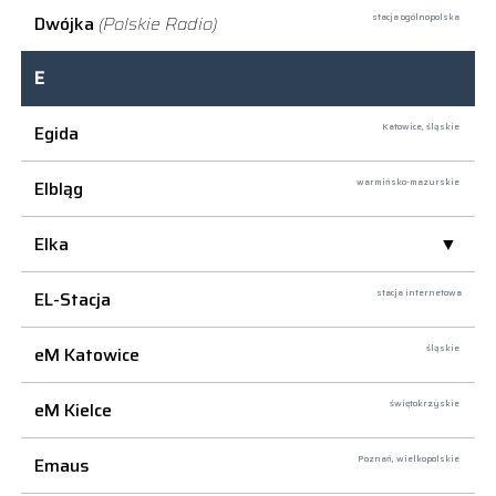
Dwójka
(Polskie Radio)
stacja ogólnopolska
E
Egida
Katowice,
śląskie
Elbląg
warmińsko-mazurskie
Elka
EL-Stacja
stacja internetowa
eM Katowice
śląskie
eM Kielce
świętokrzyskie
Emaus
Poznań,
wielkopolskie