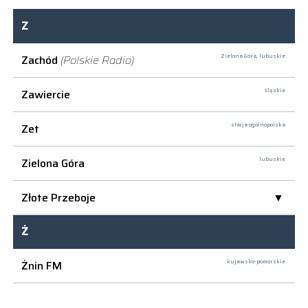
Z
Zachód
(Polskie Radio)
Zielona Góra,
lubuskie
Zawiercie
śląskie
Zet
stacja ogólnopolska
Zielona Góra
lubuskie
Złote Przeboje
Ż
Żnin FM
kujawsko-pomorskie