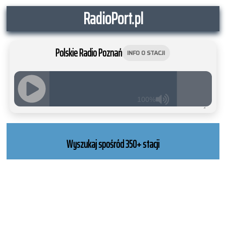
RadioPort.pl
Polskie Radio Poznań
INFO O STACJI
100%
JQUERY
RADIO
PLAYER
Wyszukaj spośród 350+ stacji
and
WORDPRESS
RADIO
PLUGIN
powered
by