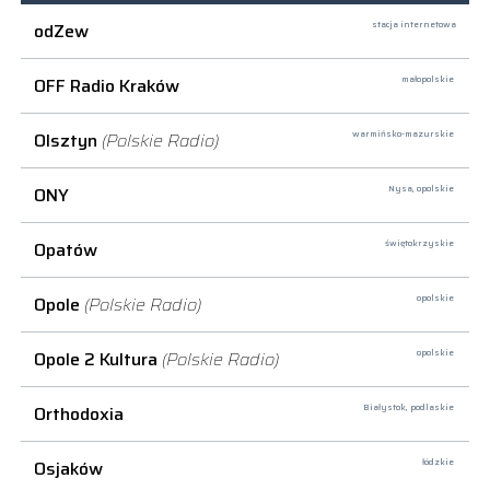
odZew
stacja internetowa
OFF Radio Kraków
małopolskie
Olsztyn
(Polskie Radio)
warmińsko-mazurskie
ONY
Nysa,
opolskie
Opatów
świętokrzyskie
Opole
(Polskie Radio)
opolskie
Opole 2 Kultura
(Polskie Radio)
opolskie
Orthodoxia
Białystok,
podlaskie
Osjaków
łódzkie