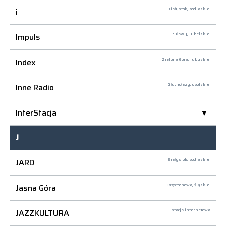
i
Białystok,
podlaskie
Impuls
Puławy,
lubelskie
Index
Zielona Góra,
lubuskie
Inne Radio
Głuchołazy,
opolskie
InterStacja
J
JARD
Białystok,
podlaskie
Jasna Góra
Częstochowa,
śląskie
JAZZKULTURA
stacja internetowa