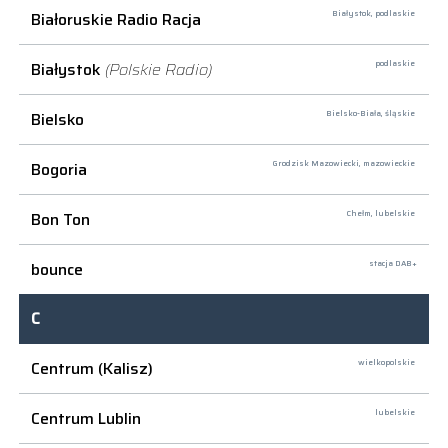
Białoruskie Radio Racja
Białystok,
podlaskie
Białystok
(Polskie Radio)
podlaskie
Bielsko
Bielsko-Biała,
śląskie
Bogoria
Grodzisk Mazowiecki,
mazowieckie
Bon Ton
Chełm,
lubelskie
bounce
stacja DAB+
C
Centrum (Kalisz)
wielkopolskie
Centrum Lublin
lubelskie