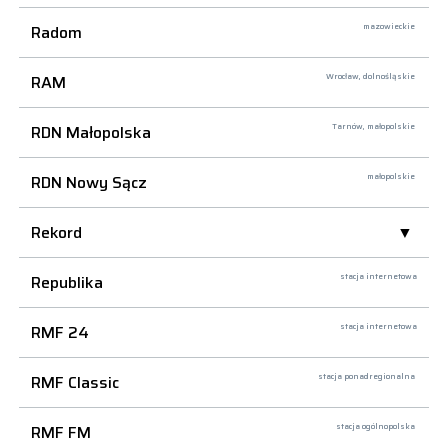
Radom
mazowieckie
RAM
Wrocław,
dolnośląskie
RDN Małopolska
Tarnów,
małopolskie
RDN Nowy Sącz
małopolskie
Rekord
Republika
stacja internetowa
RMF 24
stacja internetowa
RMF Classic
stacja ponadregionalna
RMF FM
stacja ogólnopolska