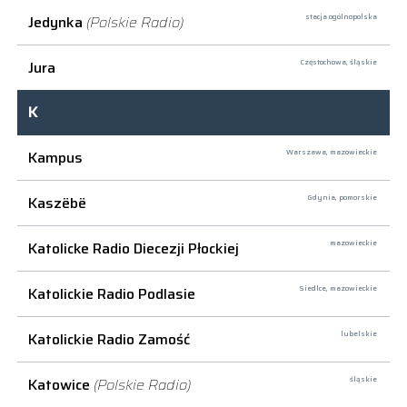
Jedynka
(Polskie Radio)
stacja ogólnopolska
Jura
Częstochowa,
śląskie
K
Kampus
Warszawa,
mazowieckie
Kaszëbë
Gdynia,
pomorskie
Katolicke Radio Diecezji Płockiej
mazowieckie
Katolickie Radio Podlasie
Siedlce,
mazowieckie
Katolickie Radio Zamość
lubelskie
Katowice
(Polskie Radio)
śląskie