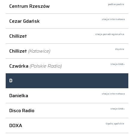
Centrum Rzeszów
podkarpackie
Cezar Gdańsk
stacja internetowa
Chillizet
stacja ponadregionalna
Chillizet
(Katowice)
śląskie
Czwórka
(Polskie Radio)
stacja DAB+
D
Danielka
stacja internetowa
Disco Radio
stacja DAB+
DOXA
Opole,
opolskie