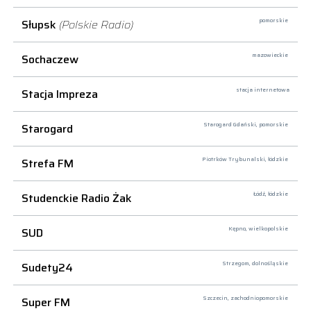
Słupsk
(Polskie Radio)
pomorskie
Sochaczew
mazowieckie
Stacja Impreza
stacja internetowa
Starogard
Starogard Gdański,
pomorskie
Strefa FM
Piotrków Trybunalski,
łódzkie
Studenckie Radio Żak
Łódź,
łódzkie
SUD
Kępno,
wielkopolskie
Sudety24
Strzegom,
dolnośląskie
Super FM
Szczecin,
zachodniopomorskie