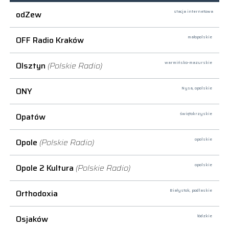
odZew
stacja internetowa
OFF Radio Kraków
małopolskie
Olsztyn
(Polskie Radio)
warmińsko-mazurskie
ONY
Nysa,
opolskie
Opatów
świętokrzyskie
Opole
(Polskie Radio)
opolskie
Opole 2 Kultura
(Polskie Radio)
opolskie
Orthodoxia
Białystok,
podlaskie
Osjaków
łódzkie