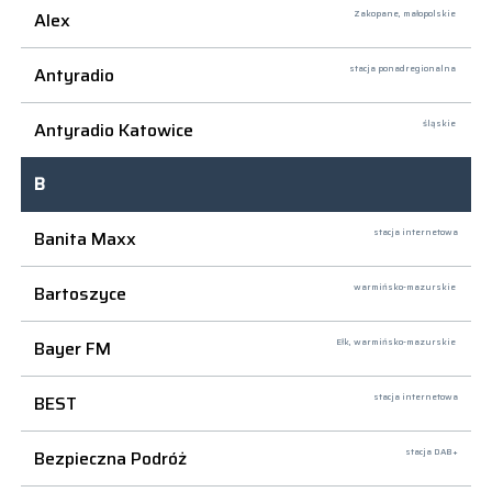
Alex
Zakopane,
małopolskie
Antyradio
stacja ponadregionalna
Antyradio Katowice
śląskie
B
Banita Maxx
stacja internetowa
Bartoszyce
warmińsko-mazurskie
Bayer FM
Ełk,
warmińsko-mazurskie
BEST
stacja internetowa
Bezpieczna Podróż
stacja DAB+