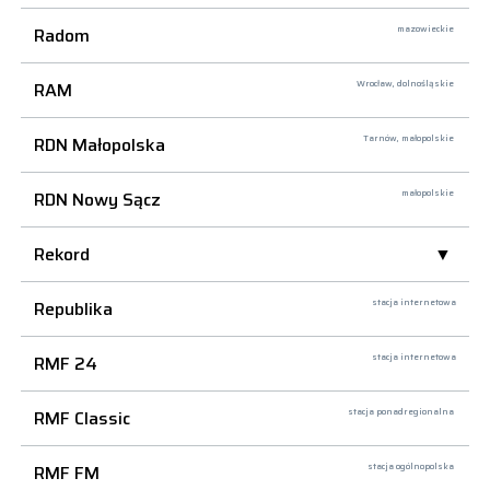
Radom
mazowieckie
RAM
Wrocław,
dolnośląskie
RDN Małopolska
Tarnów,
małopolskie
RDN Nowy Sącz
małopolskie
Rekord
Republika
stacja internetowa
RMF 24
stacja internetowa
RMF Classic
stacja ponadregionalna
RMF FM
stacja ogólnopolska