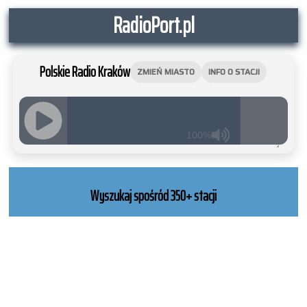
RadioPort.pl
Polskie Radio Kraków
ZMIEŃ MIASTO
INFO O STACJI
100%
JQUERY
RADIO
PLAYER
Wyszukaj spośród 350+ stacji
and
WORDPRESS
RADIO
PLUGIN
powered
by