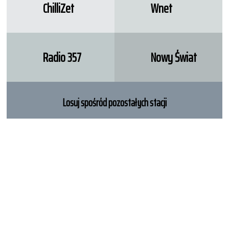
ChilliZet
Wnet
Radio 357
Nowy Świat
Losuj spośród pozostałych stacji