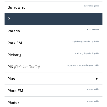
Ostrowiec
świętokrzyskie
P
Parada
Łódź,
łódzkie
Park FM
Kędzierzyn-Koźle,
opolskie
Piekary
Piekary Śląskie,
śląskie
PiK
(Polskie Radio)
Bydgoszcz,
kujawsko-pomorskie
Plus
Płock FM
mazowieckie
Płońsk
mazowieckie