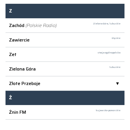
Z
Zachód
(Polskie Radio)
Zielona Góra,
lubuskie
Zawiercie
śląskie
Zet
stacja ogólnopolska
Zielona Góra
lubuskie
Złote Przeboje
Ż
Żnin FM
kujawsko-pomorskie