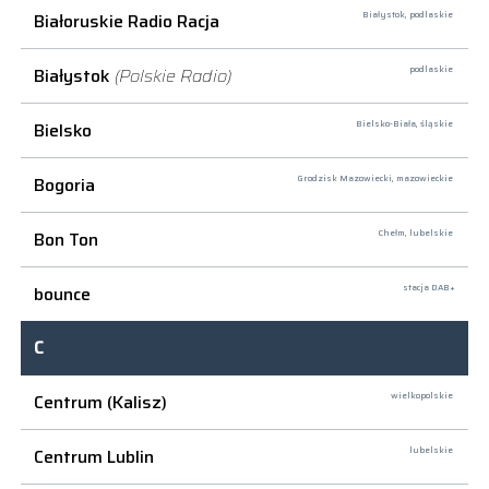
Białoruskie Radio Racja
Białystok,
podlaskie
Białystok
(Polskie Radio)
podlaskie
Bielsko
Bielsko-Biała,
śląskie
Bogoria
Grodzisk Mazowiecki,
mazowieckie
Bon Ton
Chełm,
lubelskie
bounce
stacja DAB+
C
Centrum (Kalisz)
wielkopolskie
Centrum Lublin
lubelskie