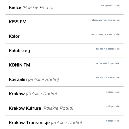
Kielce
(Polskie Radio)
świętokrzyskie
KISS FM
stacja ponadregionalna
Kolor
Warszawa,
mazowieckie
Kołobrzeg
zachodniopomorskie
KONIN FM
Konin,
wielkopolskie
Koszalin
(Polskie Radio)
zachodniopomorskie
Kraków
(Polskie Radio)
małopolskie
Kraków Kultura
(Polskie Radio)
małopolskie
Kraków Transmisje
(Polskie Radio)
małopolskie