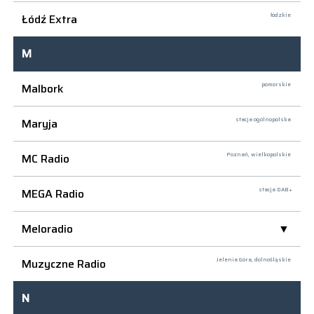
Łódź Extra
łódzkie
M
Malbork
pomorskie
Maryja
stacja ogólnopolska
MC Radio
Poznań,
wielkopolskie
MEGA Radio
stacja DAB+
Meloradio
Muzyczne Radio
Jelenia Góra,
dolnośląskie
N