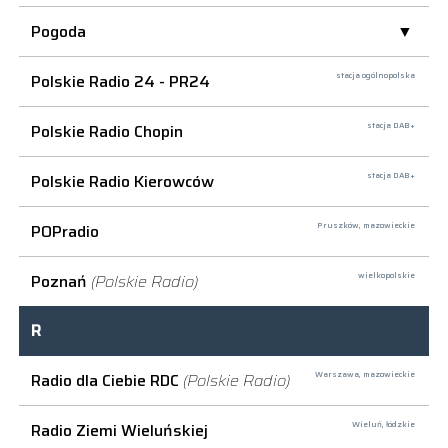
Pogoda
Polskie Radio 24 - PR24
stacja ogólnopolska
Polskie Radio Chopin
stacja DAB+
Polskie Radio Kierowców
stacja DAB+
POPradio
Pruszków,
mazowieckie
Poznań
(Polskie Radio)
wielkopolskie
R
Radio dla Ciebie RDC
(Polskie Radio)
Warszawa,
mazowieckie
Radio Ziemi Wieluńskiej
Wieluń,
łódzkie