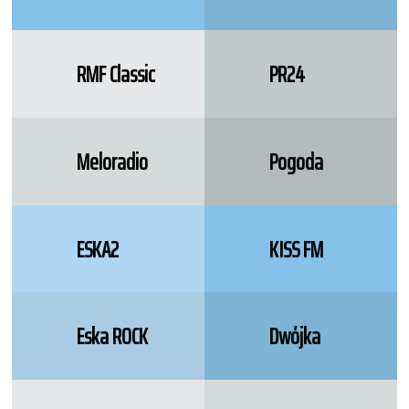
RMF Classic
PR24
Meloradio
Pogoda
ESKA2
KISS FM
Eska ROCK
Dwójka