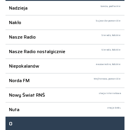
Nadzieja
Łomża,
podlaskie
Nakło
kujawsko-pomorskie
Nasze Radio
Sieradz,
łódzkie
Nasze Radio nostalgicznie
Sieradz,
łódzkie
Niepokalanów
mazowieckie, łódzkie
Norda FM
Wejherowo,
pomorskie
Nowy Świat RNŚ
stacja internetowa
Nuta
stacja DAB+
O