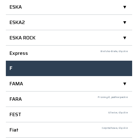
ESKA
ESKA2
ESKA ROCK
Express
Bielsko-Biała,
śląskie
F
FAMA
FARA
Przemyśl,
podkarpackie
FEST
Gliwice,
śląskie
Fiat
Częstochowa,
śląskie