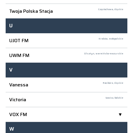
Twoja Polska Stacja
Częstochowa,
śląskie
U
UJOT FM
Kraków,
małopolskie
UWM FM
Olsztyn,
warmińsko-mazurskie
V
Vanessa
Racibórz,
śląskie
Victoria
Łowicz,
łódzkie
VOX FM
W