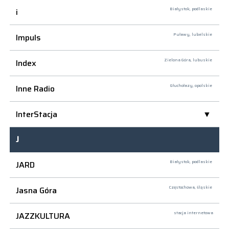
i
Białystok,
podlaskie
Impuls
Puławy,
lubelskie
Index
Zielona Góra,
lubuskie
Inne Radio
Głuchołazy,
opolskie
InterStacja
J
JARD
Białystok,
podlaskie
Jasna Góra
Częstochowa,
śląskie
JAZZKULTURA
stacja internetowa