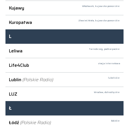
Kujawy
Włocławek,
kujawsko-pomorskie
Kuropatwa
Zławieś Mała,
kujawsko-pomorskie
L
Leliwa
Tarnobrzeg,
podkarpackie
Life4Club
stacja internetowa
Lublin
(Polskie Radio)
lubelskie
LUZ
Wrocław,
dolnośląskie
Ł
Łódź
(Polskie Radio)
łódzkie