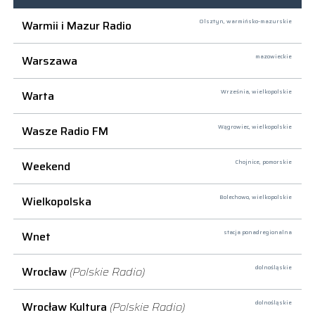
Warmii i Mazur Radio
Olsztyn,
warmińsko-mazurskie
Warszawa
mazowieckie
Warta
Września,
wielkopolskie
Wasze Radio FM
Wągrowiec,
wielkopolskie
Weekend
Chojnice,
pomorskie
Wielkopolska
Bolechowo,
wielkopolskie
Wnet
stacja ponadregionalna
Wrocław
(Polskie Radio)
dolnośląskie
Wrocław Kultura
(Polskie Radio)
dolnośląskie