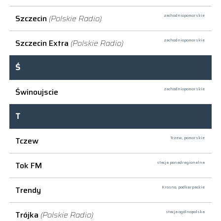
Szczecin
(Polskie Radio)
zachodniopomorskie
Szczecin Extra
(Polskie Radio)
zachodniopomorskie
Ś
Świnoujscie
zachodniopomorskie
T
Tczew
Tczew,
pomorskie
Tok FM
stacja ponadregionalna
Trendy
Krosno,
podkarpackie
Trójka
(Polskie Radio)
stacja ogólnopolska