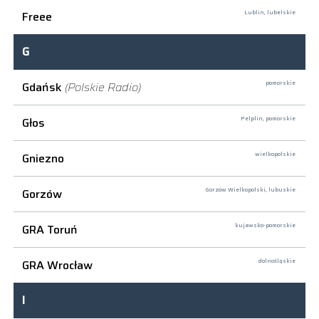
Freee
Lublin,
lubelskie
G
Gdańsk
(Polskie Radio)
pomorskie
Głos
Pelplin,
pomorskie
Gniezno
wielkopolskie
Gorzów
Gorzów Wielkopolski,
lubuskie
GRA Toruń
kujawsko-pomorskie
GRA Wrocław
dolnośląskie
I