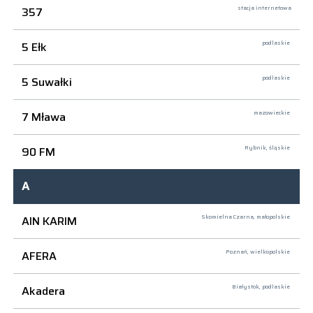
357
stacja internetowa
5 Ełk
podlaskie
5 Suwałki
podlaskie
7 Mława
mazowieckie
90 FM
Rybnik,
śląskie
A
AIN KARIM
Skomielna Czarna,
małopolskie
AFERA
Poznań,
wielkopolskie
Akadera
Białystok,
podlaskie