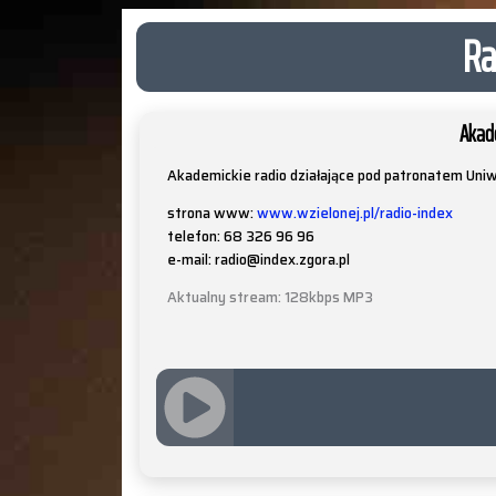
Ra
Akad
Akademickie radio działające pod patronatem Uniw
strona www:
www.wzielonej.pl/radio-index
telefon: 68 326 96 96
e-mail: radio@index.zgora.pl
Aktualny stream: 128kbps MP3
JQUERY
RADIO