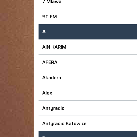
7 Mława
90 FM
A
AIN KARIM
AFERA
Akadera
Alex
Antyradio
Antyradio Katowice