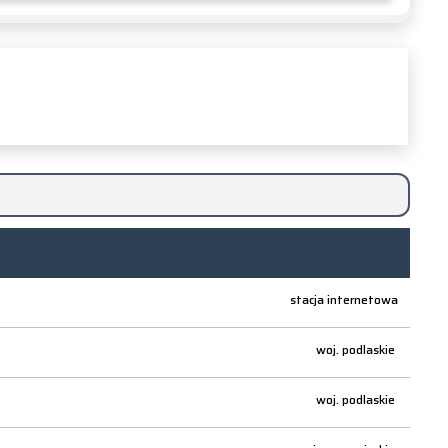
stacja internetowa
woj.
podlaskie
woj.
podlaskie