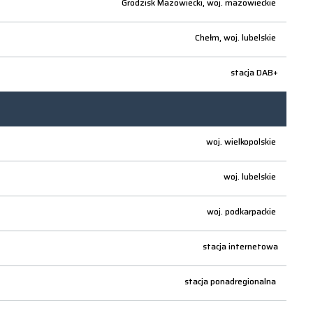
Grodzisk Mazowiecki,
woj.
mazowieckie
Chełm,
woj.
lubelskie
stacja DAB+
woj.
wielkopolskie
woj.
lubelskie
woj.
podkarpackie
stacja internetowa
stacja ponadregionalna