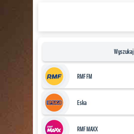
PLAYER
and
WORDPRESS
RADIO
PLUGIN
powered
by
Wyszukaj 
WordPress
Webdesign
Dexheim
RMF FM
and
FULL
SERVICE
Eska
ONLINE
AGENTUR
MAINZ
RMF MAXX