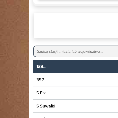
123...
357
5 Ełk
5 Suwałki