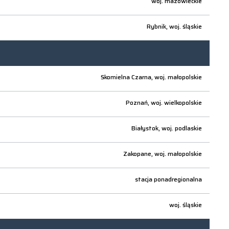
woj.
mazowieckie
Rybnik,
woj.
śląskie
Skomielna Czarna,
woj.
małopolskie
Poznań,
woj.
wielkopolskie
Białystok,
woj.
podlaskie
Zakopane,
woj.
małopolskie
stacja ponadregionalna
woj.
śląskie