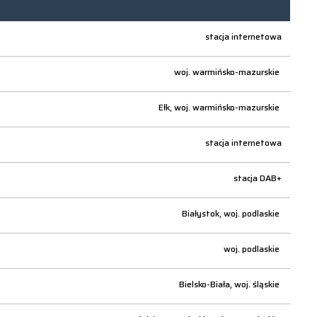
stacja internetowa
woj.
warmińsko-mazurskie
Ełk,
woj.
warmińsko-mazurskie
stacja internetowa
stacja DAB+
Białystok,
woj.
podlaskie
woj.
podlaskie
Bielsko-Biała,
woj.
śląskie