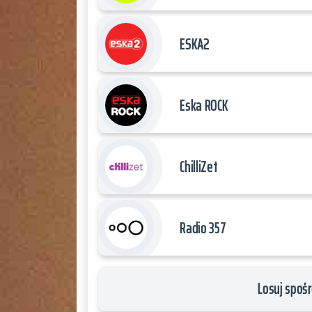
ESKA2
Eska ROCK
ChilliZet
Radio 357
Losuj spośr