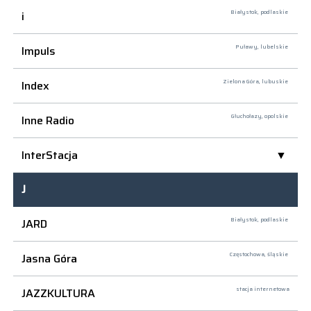
i
Białystok,
podlaskie
Impuls
Puławy,
lubelskie
Index
Zielona Góra,
lubuskie
Inne Radio
Głuchołazy,
opolskie
InterStacja
J
JARD
Białystok,
podlaskie
Jasna Góra
Częstochowa,
śląskie
JAZZKULTURA
stacja internetowa