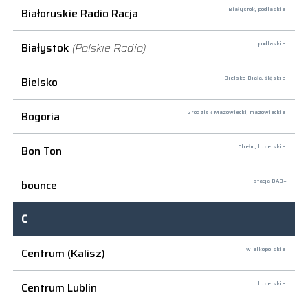
Białoruskie Radio Racja
Białystok,
podlaskie
Białystok
(Polskie Radio)
podlaskie
Bielsko
Bielsko-Biała,
śląskie
Bogoria
Grodzisk Mazowiecki,
mazowieckie
Bon Ton
Chełm,
lubelskie
bounce
stacja DAB+
C
Centrum (Kalisz)
wielkopolskie
Centrum Lublin
lubelskie