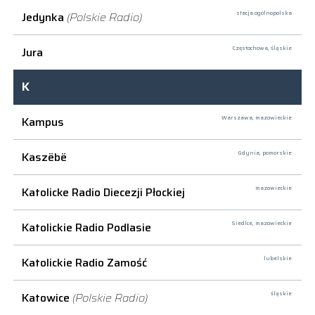
Jedynka
(Polskie Radio)
stacja ogólnopolska
Jura
Częstochowa,
śląskie
K
Kampus
Warszawa,
mazowieckie
Kaszëbë
Gdynia,
pomorskie
Katolicke Radio Diecezji Płockiej
mazowieckie
Katolickie Radio Podlasie
Siedlce,
mazowieckie
Katolickie Radio Zamość
lubelskie
Katowice
(Polskie Radio)
śląskie