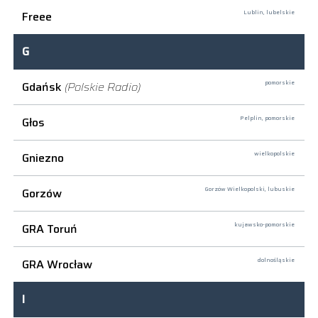
Freee
Lublin,
lubelskie
G
Gdańsk
(Polskie Radio)
pomorskie
Głos
Pelplin,
pomorskie
Gniezno
wielkopolskie
Gorzów
Gorzów Wielkopolski,
lubuskie
GRA Toruń
kujawsko-pomorskie
GRA Wrocław
dolnośląskie
I