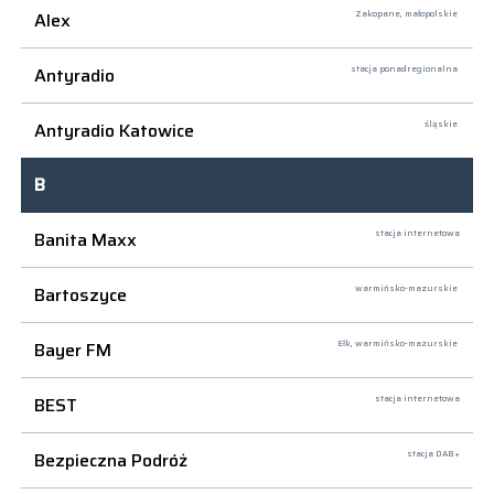
Alex
Zakopane,
małopolskie
Antyradio
stacja ponadregionalna
Antyradio Katowice
śląskie
B
Banita Maxx
stacja internetowa
Bartoszyce
warmińsko-mazurskie
Bayer FM
Ełk,
warmińsko-mazurskie
BEST
stacja internetowa
Bezpieczna Podróż
stacja DAB+