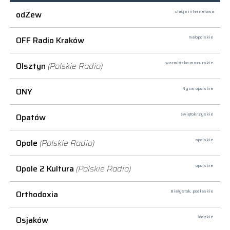
odZew
stacja internetowa
OFF Radio Kraków
małopolskie
Olsztyn
(Polskie Radio)
warmińsko-mazurskie
ONY
Nysa,
opolskie
Opatów
świętokrzyskie
Opole
(Polskie Radio)
opolskie
Opole 2 Kultura
(Polskie Radio)
opolskie
Orthodoxia
Białystok,
podlaskie
Osjaków
łódzkie