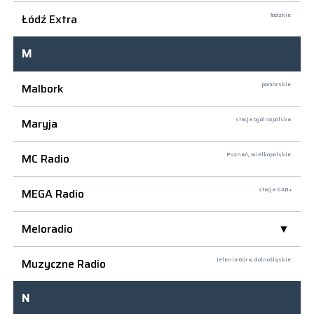
Łódź Extra
łódzkie
M
Malbork
pomorskie
Maryja
stacja ogólnopolska
MC Radio
Poznań,
wielkopolskie
MEGA Radio
stacja DAB+
Meloradio
Muzyczne Radio
Jelenia Góra,
dolnośląskie
N