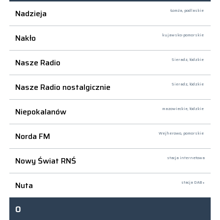
Nadzieja
Łomża,
podlaskie
Nakło
kujawsko-pomorskie
Nasze Radio
Sieradz,
łódzkie
Nasze Radio nostalgicznie
Sieradz,
łódzkie
Niepokalanów
mazowieckie, łódzkie
Norda FM
Wejherowo,
pomorskie
Nowy Świat RNŚ
stacja internetowa
Nuta
stacja DAB+
O