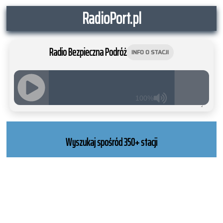
RadioPort.pl
Radio Bezpieczna Podróż
INFO O STACJI
100%
JQUERY
RADIO
PLAYER
Wyszukaj spośród 350+ stacji
and
WORDPRESS
RADIO
PLUGIN
powered
by