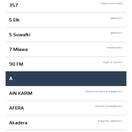
357
stacja internetowa
5 Ełk
podlaskie
5 Suwałki
podlaskie
7 Mława
mazowieckie
90 FM
Rybnik,
śląskie
A
AIN KARIM
Skomielna Czarna,
małopolskie
AFERA
Poznań,
wielkopolskie
Akadera
Białystok,
podlaskie