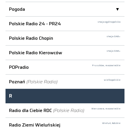
Pogoda
Polskie Radio 24 - PR24
stacja ogólnopolska
Polskie Radio Chopin
stacja DAB+
Polskie Radio Kierowców
stacja DAB+
POPradio
Pruszków,
mazowieckie
Poznań
(Polskie Radio)
wielkopolskie
R
Radio dla Ciebie RDC
(Polskie Radio)
Warszawa,
mazowieckie
Radio Ziemi Wieluńskiej
Wieluń,
łódzkie