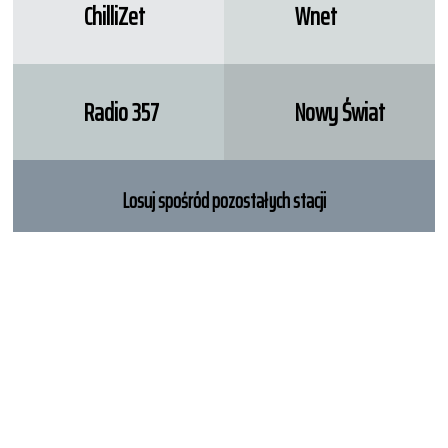
ChilliZet
Wnet
Radio 357
Nowy Świat
Losuj spośród pozostałych stacji