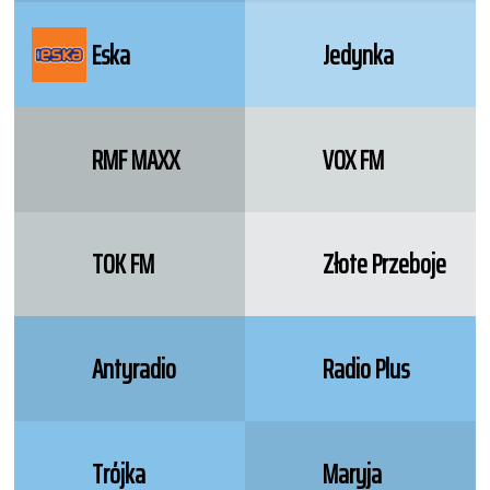
Eska
Jedynka
RMF MAXX
VOX FM
TOK FM
Złote Przeboje
Antyradio
Radio Plus
Trójka
Maryja