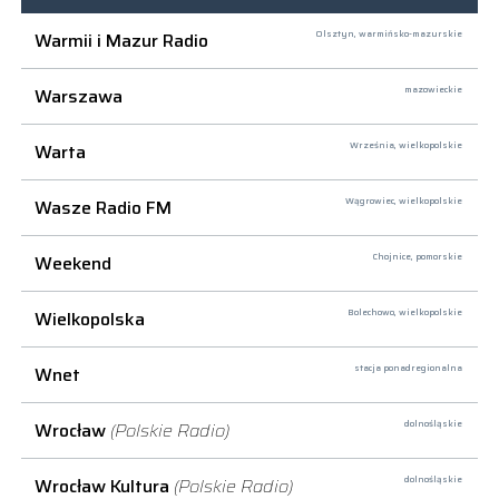
Warmii i Mazur Radio
Olsztyn,
warmińsko-mazurskie
Warszawa
mazowieckie
Warta
Września,
wielkopolskie
Wasze Radio FM
Wągrowiec,
wielkopolskie
Weekend
Chojnice,
pomorskie
Wielkopolska
Bolechowo,
wielkopolskie
Wnet
stacja ponadregionalna
Wrocław
(Polskie Radio)
dolnośląskie
Wrocław Kultura
(Polskie Radio)
dolnośląskie