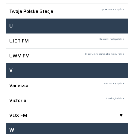
Twoja Polska Stacja
Częstochowa,
śląskie
U
UJOT FM
Kraków,
małopolskie
UWM FM
Olsztyn,
warmińsko-mazurskie
V
Vanessa
Racibórz,
śląskie
Victoria
Łowicz,
łódzkie
VOX FM
W