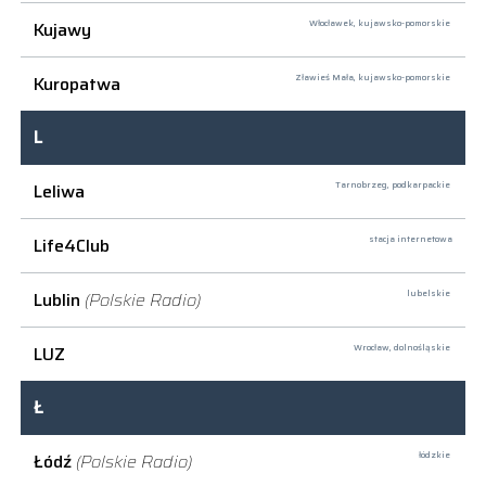
Kujawy
Włocławek,
kujawsko-pomorskie
Kuropatwa
Zławieś Mała,
kujawsko-pomorskie
L
Leliwa
Tarnobrzeg,
podkarpackie
Life4Club
stacja internetowa
Lublin
(Polskie Radio)
lubelskie
LUZ
Wrocław,
dolnośląskie
Ł
Łódź
(Polskie Radio)
łódzkie