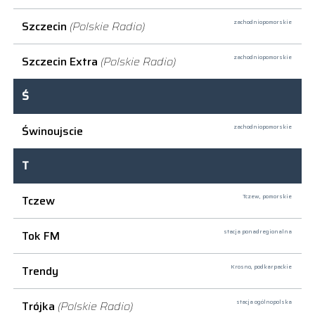
Szczecin
(Polskie Radio)
zachodniopomorskie
Szczecin Extra
(Polskie Radio)
zachodniopomorskie
Ś
Świnoujscie
zachodniopomorskie
T
Tczew
Tczew,
pomorskie
Tok FM
stacja ponadregionalna
Trendy
Krosno,
podkarpackie
Trójka
(Polskie Radio)
stacja ogólnopolska