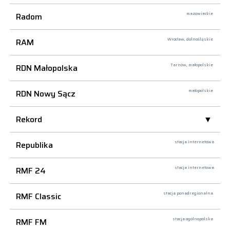
Radom
mazowieckie
RAM
Wrocław,
dolnośląskie
RDN Małopolska
Tarnów,
małopolskie
RDN Nowy Sącz
małopolskie
Rekord
Republika
stacja internetowa
RMF 24
stacja internetowa
RMF Classic
stacja ponadregionalna
RMF FM
stacja ogólnopolska