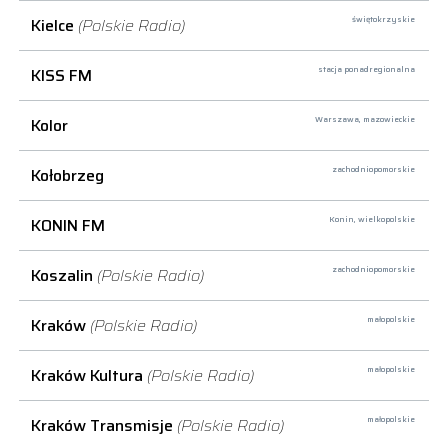
Kielce
(Polskie Radio)
świętokrzyskie
KISS FM
stacja ponadregionalna
Kolor
Warszawa,
mazowieckie
Kołobrzeg
zachodniopomorskie
KONIN FM
Konin,
wielkopolskie
Koszalin
(Polskie Radio)
zachodniopomorskie
Kraków
(Polskie Radio)
małopolskie
Kraków Kultura
(Polskie Radio)
małopolskie
Kraków Transmisje
(Polskie Radio)
małopolskie