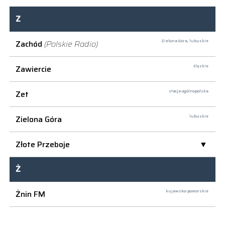
Z
Zachód
(Polskie Radio)
Zielona Góra,
lubuskie
Zawiercie
śląskie
Zet
stacja ogólnopolska
Zielona Góra
lubuskie
Złote Przeboje
Ż
Żnin FM
kujawsko-pomorskie