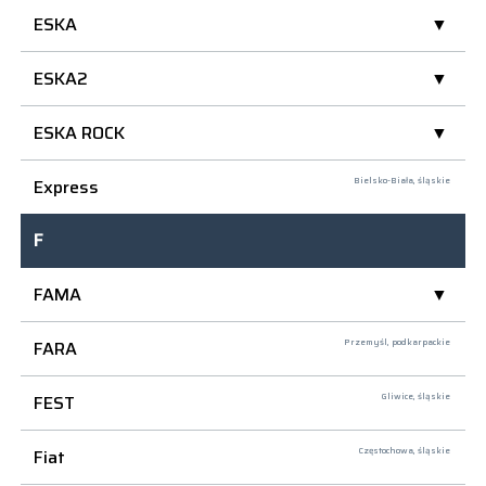
ESKA
ESKA2
ESKA ROCK
Express
Bielsko-Biała,
śląskie
F
FAMA
FARA
Przemyśl,
podkarpackie
FEST
Gliwice,
śląskie
Fiat
Częstochowa,
śląskie