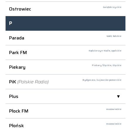
Ostrowiec
świętokrzyskie
P
Parada
Łódź,
łódzkie
Park FM
Kędzierzyn-Koźle,
opolskie
Piekary
Piekary Śląskie,
śląskie
PiK
(Polskie Radio)
Bydgoszcz,
kujawsko-pomorskie
Plus
Płock FM
mazowieckie
Płońsk
mazowieckie