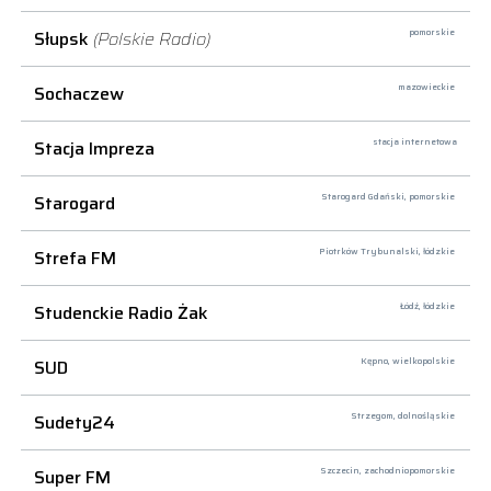
Słupsk
(Polskie Radio)
pomorskie
Sochaczew
mazowieckie
Stacja Impreza
stacja internetowa
Starogard
Starogard Gdański,
pomorskie
Strefa FM
Piotrków Trybunalski,
łódzkie
Studenckie Radio Żak
Łódź,
łódzkie
SUD
Kępno,
wielkopolskie
Sudety24
Strzegom,
dolnośląskie
Super FM
Szczecin,
zachodniopomorskie