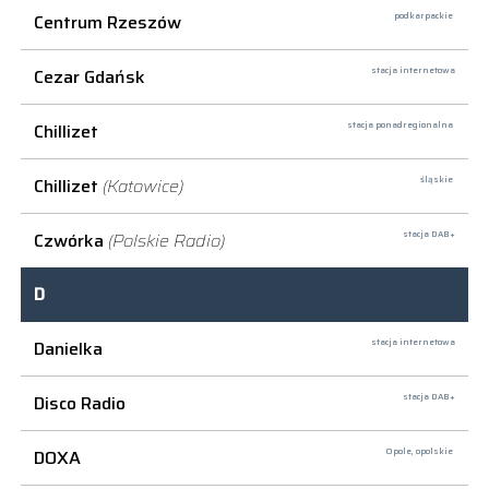
Centrum Rzeszów
podkarpackie
Cezar Gdańsk
stacja internetowa
Chillizet
stacja ponadregionalna
Chillizet
(Katowice)
śląskie
Czwórka
(Polskie Radio)
stacja DAB+
D
Danielka
stacja internetowa
Disco Radio
stacja DAB+
DOXA
Opole,
opolskie