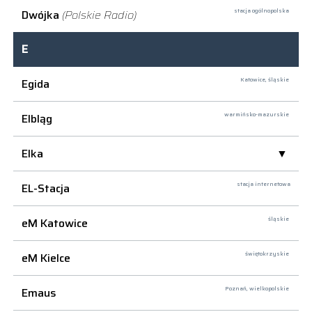
Dwójka
(Polskie Radio)
stacja ogólnopolska
E
Egida
Katowice,
śląskie
Elbląg
warmińsko-mazurskie
Elka
EL-Stacja
stacja internetowa
eM Katowice
śląskie
eM Kielce
świętokrzyskie
Emaus
Poznań,
wielkopolskie