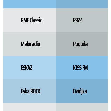
RMF Classic
PR24
Meloradio
Pogoda
ESKA2
KISS FM
Eska ROCK
Dwójka