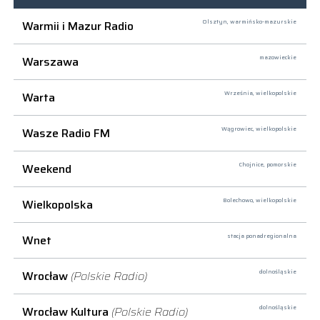
Warmii i Mazur Radio
Olsztyn,
warmińsko-mazurskie
Warszawa
mazowieckie
Warta
Września,
wielkopolskie
Wasze Radio FM
Wągrowiec,
wielkopolskie
Weekend
Chojnice,
pomorskie
Wielkopolska
Bolechowo,
wielkopolskie
Wnet
stacja ponadregionalna
Wrocław
(Polskie Radio)
dolnośląskie
Wrocław Kultura
(Polskie Radio)
dolnośląskie