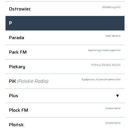
Ostrowiec
świętokrzyskie
P
Parada
Łódź,
łódzkie
Park FM
Kędzierzyn-Koźle,
opolskie
Piekary
Piekary Śląskie,
śląskie
PiK
(Polskie Radio)
Bydgoszcz,
kujawsko-pomorskie
Plus
Płock FM
mazowieckie
Płońsk
mazowieckie