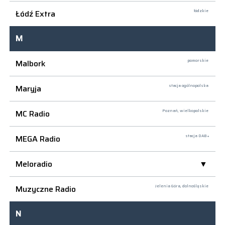
Łódź Extra
łódzkie
M
Malbork
pomorskie
Maryja
stacja ogólnopolska
MC Radio
Poznań,
wielkopolskie
MEGA Radio
stacja DAB+
Meloradio
Muzyczne Radio
Jelenia Góra,
dolnośląskie
N