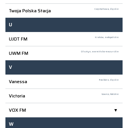
Twoja Polska Stacja
Częstochowa,
śląskie
U
UJOT FM
Kraków,
małopolskie
UWM FM
Olsztyn,
warmińsko-mazurskie
V
Vanessa
Racibórz,
śląskie
Victoria
Łowicz,
łódzkie
VOX FM
W