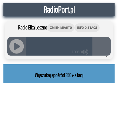
RadioPort.pl
Radio Elka Leszno
ZMIEŃ MIASTO
INFO O STACJI
100%
JQUERY
RADIO
PLAYER
Wyszukaj spośród 350+ stacji
and
WORDPRESS
RADIO
PLUGIN
powered
by