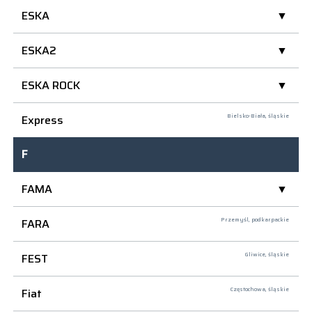
ESKA
ESKA2
ESKA ROCK
Express
Bielsko-Biała,
śląskie
F
FAMA
FARA
Przemyśl,
podkarpackie
FEST
Gliwice,
śląskie
Fiat
Częstochowa,
śląskie