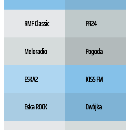
RMF Classic
PR24
Meloradio
Pogoda
ESKA2
KISS FM
Eska ROCK
Dwójka