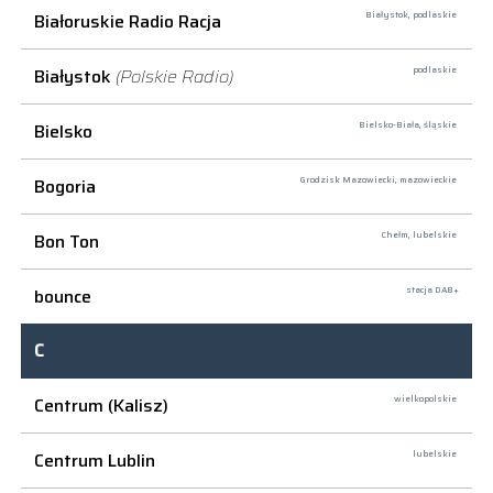
Białoruskie Radio Racja
Białystok,
podlaskie
Białystok
(Polskie Radio)
podlaskie
Bielsko
Bielsko-Biała,
śląskie
Bogoria
Grodzisk Mazowiecki,
mazowieckie
Bon Ton
Chełm,
lubelskie
bounce
stacja DAB+
C
Centrum (Kalisz)
wielkopolskie
Centrum Lublin
lubelskie