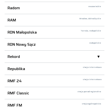
Radom
mazowieckie
RAM
Wrocław,
dolnośląskie
RDN Małopolska
Tarnów,
małopolskie
RDN Nowy Sącz
małopolskie
Rekord
Republika
stacja internetowa
RMF 24
stacja internetowa
RMF Classic
stacja ponadregionalna
RMF FM
stacja ogólnopolska