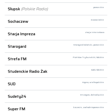
Słupsk
(Polskie Radio)
pomorskie
Sochaczew
mazowieckie
Stacja Impreza
stacja internetowa
Starogard
Starogard Gdański,
pomorskie
Strefa FM
Piotrków Trybunalski,
łódzkie
Studenckie Radio Żak
Łódź,
łódzkie
SUD
Kępno,
wielkopolskie
Sudety24
Strzegom,
dolnośląskie
Super FM
Szczecin,
zachodniopomorskie