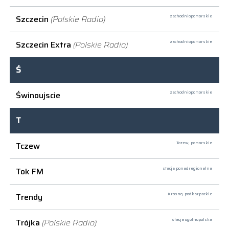
Szczecin
(Polskie Radio)
zachodniopomorskie
Szczecin Extra
(Polskie Radio)
zachodniopomorskie
Ś
Świnoujscie
zachodniopomorskie
T
Tczew
Tczew,
pomorskie
Tok FM
stacja ponadregionalna
Trendy
Krosno,
podkarpackie
Trójka
(Polskie Radio)
stacja ogólnopolska