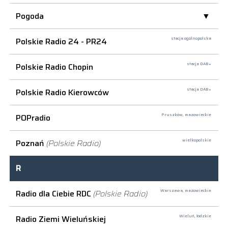
Pogoda
Polskie Radio 24 - PR24
stacja ogólnopolska
Polskie Radio Chopin
stacja DAB+
Polskie Radio Kierowców
stacja DAB+
POPradio
Pruszków,
mazowieckie
Poznań
(Polskie Radio)
wielkopolskie
R
Radio dla Ciebie RDC
(Polskie Radio)
Warszawa,
mazowieckie
Radio Ziemi Wieluńskiej
Wieluń,
łódzkie