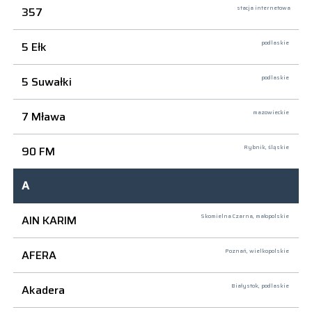
357
stacja internetowa
5 Ełk
podlaskie
5 Suwałki
podlaskie
7 Mława
mazowieckie
90 FM
Rybnik,
śląskie
A
AIN KARIM
Skomielna Czarna,
małopolskie
AFERA
Poznań,
wielkopolskie
Akadera
Białystok,
podlaskie