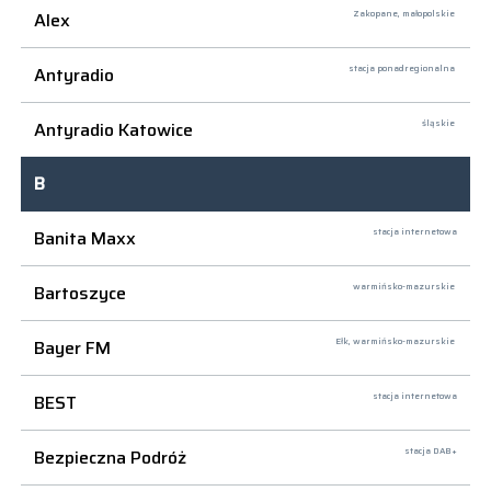
Alex
Zakopane,
małopolskie
Antyradio
stacja ponadregionalna
Antyradio Katowice
śląskie
B
Banita Maxx
stacja internetowa
Bartoszyce
warmińsko-mazurskie
Bayer FM
Ełk,
warmińsko-mazurskie
BEST
stacja internetowa
Bezpieczna Podróż
stacja DAB+