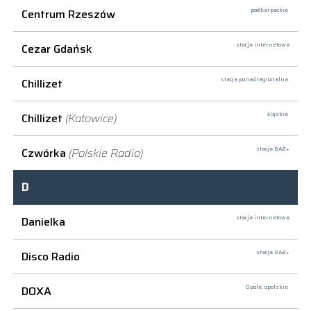
Centrum Rzeszów
podkarpackie
Cezar Gdańsk
stacja internetowa
Chillizet
stacja ponadregionalna
Chillizet
(Katowice)
śląskie
Czwórka
(Polskie Radio)
stacja DAB+
D
Danielka
stacja internetowa
Disco Radio
stacja DAB+
DOXA
Opole,
opolskie