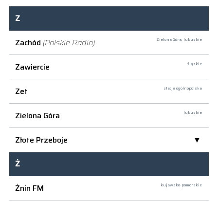
Z
Zachód
(Polskie Radio)
Zielona Góra,
lubuskie
Zawiercie
śląskie
Zet
stacja ogólnopolska
Zielona Góra
lubuskie
Złote Przeboje
Ż
Żnin FM
kujawsko-pomorskie