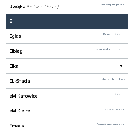
Dwójka
(Polskie Radio)
stacja ogólnopolska
E
Egida
Katowice,
śląskie
Elbląg
warmińsko-mazurskie
Elka
EL-Stacja
stacja internetowa
eM Katowice
śląskie
eM Kielce
świętokrzyskie
Emaus
Poznań,
wielkopolskie