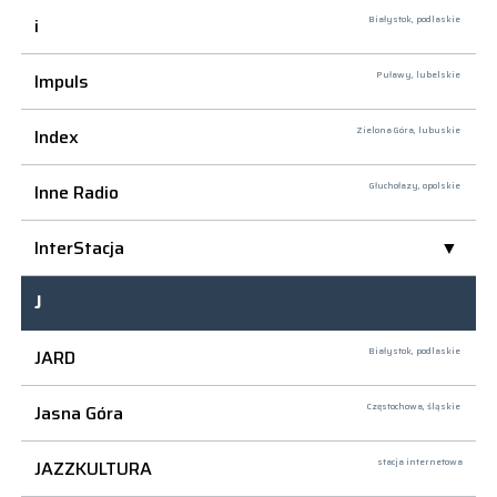
i
Białystok,
podlaskie
Impuls
Puławy,
lubelskie
Index
Zielona Góra,
lubuskie
Inne Radio
Głuchołazy,
opolskie
InterStacja
J
JARD
Białystok,
podlaskie
Jasna Góra
Częstochowa,
śląskie
JAZZKULTURA
stacja internetowa