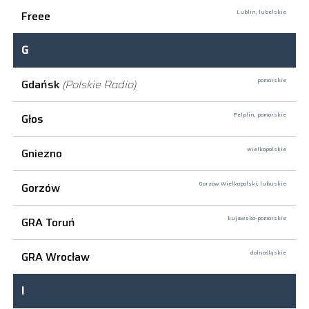
Freee
Lublin,
lubelskie
G
Gdańsk
(Polskie Radio)
pomorskie
Głos
Pelplin,
pomorskie
Gniezno
wielkopolskie
Gorzów
Gorzów Wielkopolski,
lubuskie
GRA Toruń
kujawsko-pomorskie
GRA Wrocław
dolnośląskie
I