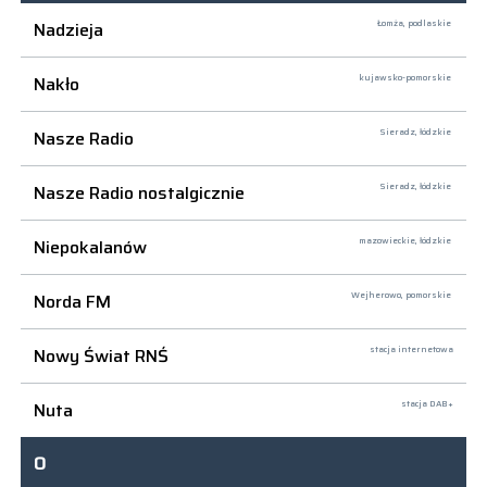
Nadzieja
Łomża,
podlaskie
Nakło
kujawsko-pomorskie
Nasze Radio
Sieradz,
łódzkie
Nasze Radio nostalgicznie
Sieradz,
łódzkie
Niepokalanów
mazowieckie, łódzkie
Norda FM
Wejherowo,
pomorskie
Nowy Świat RNŚ
stacja internetowa
Nuta
stacja DAB+
O