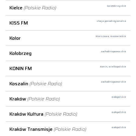
Kielce
(Polskie Radio)
świętokrzyskie
KISS FM
stacja ponadregionalna
Kolor
Warszawa,
mazowieckie
Kołobrzeg
zachodniopomorskie
KONIN FM
Konin,
wielkopolskie
Koszalin
(Polskie Radio)
zachodniopomorskie
Kraków
(Polskie Radio)
małopolskie
Kraków Kultura
(Polskie Radio)
małopolskie
Kraków Transmisje
(Polskie Radio)
małopolskie