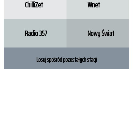
ChilliZet
Wnet
Radio 357
Nowy Świat
Losuj spośród pozostałych stacji