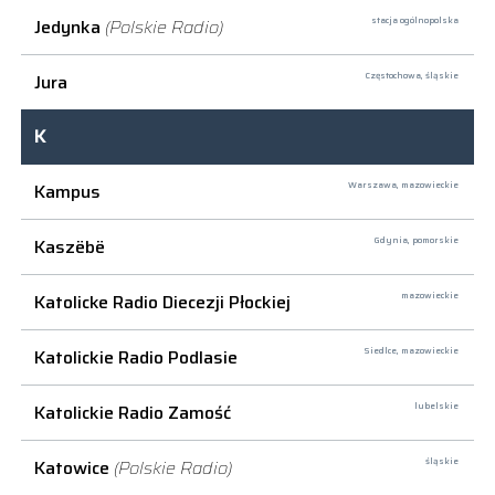
Jedynka
(Polskie Radio)
stacja ogólnopolska
Jura
Częstochowa,
śląskie
K
Kampus
Warszawa,
mazowieckie
Kaszëbë
Gdynia,
pomorskie
Katolicke Radio Diecezji Płockiej
mazowieckie
Katolickie Radio Podlasie
Siedlce,
mazowieckie
Katolickie Radio Zamość
lubelskie
Katowice
(Polskie Radio)
śląskie