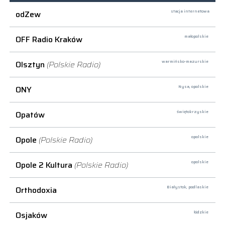
odZew
stacja internetowa
OFF Radio Kraków
małopolskie
Olsztyn
(Polskie Radio)
warmińsko-mazurskie
ONY
Nysa,
opolskie
Opatów
świętokrzyskie
Opole
(Polskie Radio)
opolskie
Opole 2 Kultura
(Polskie Radio)
opolskie
Orthodoxia
Białystok,
podlaskie
Osjaków
łódzkie