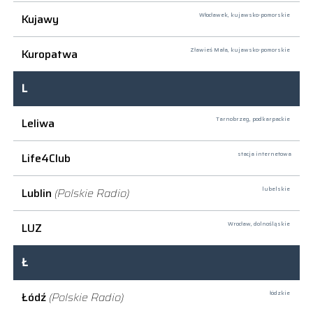
Kujawy
Włocławek,
kujawsko-pomorskie
Kuropatwa
Zławieś Mała,
kujawsko-pomorskie
L
Leliwa
Tarnobrzeg,
podkarpackie
Life4Club
stacja internetowa
Lublin
(Polskie Radio)
lubelskie
LUZ
Wrocław,
dolnośląskie
Ł
Łódź
(Polskie Radio)
łódzkie