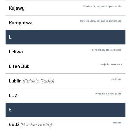
Kujawy
Włocławek,
kujawsko-pomorskie
Kuropatwa
Zławieś Mała,
kujawsko-pomorskie
L
Leliwa
Tarnobrzeg,
podkarpackie
Life4Club
stacja internetowa
Lublin
(Polskie Radio)
lubelskie
LUZ
Wrocław,
dolnośląskie
Ł
Łódź
(Polskie Radio)
łódzkie