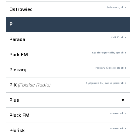
Ostrowiec
świętokrzyskie
P
Parada
Łódź,
łódzkie
Park FM
Kędzierzyn-Koźle,
opolskie
Piekary
Piekary Śląskie,
śląskie
PiK
(Polskie Radio)
Bydgoszcz,
kujawsko-pomorskie
Plus
Płock FM
mazowieckie
Płońsk
mazowieckie