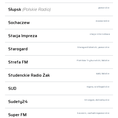
Słupsk
(Polskie Radio)
pomorskie
Sochaczew
mazowieckie
Stacja Impreza
stacja internetowa
Starogard
Starogard Gdański,
pomorskie
Strefa FM
Piotrków Trybunalski,
łódzkie
Studenckie Radio Żak
Łódź,
łódzkie
SUD
Kępno,
wielkopolskie
Sudety24
Strzegom,
dolnośląskie
Super FM
Szczecin,
zachodniopomorskie