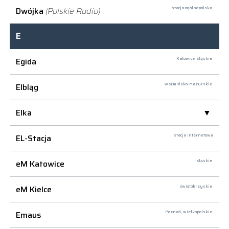
Dwójka
(Polskie Radio)
stacja ogólnopolska
E
Egida
Katowice,
śląskie
Elbląg
warmińsko-mazurskie
Elka
EL-Stacja
stacja internetowa
eM Katowice
śląskie
eM Kielce
świętokrzyskie
Emaus
Poznań,
wielkopolskie