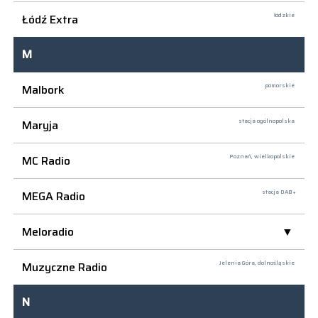
Łódź Extra
łódzkie
M
Malbork
pomorskie
Maryja
stacja ogólnopolska
MC Radio
Poznań,
wielkopolskie
MEGA Radio
stacja DAB+
Meloradio
Muzyczne Radio
Jelenia Góra,
dolnośląskie
N