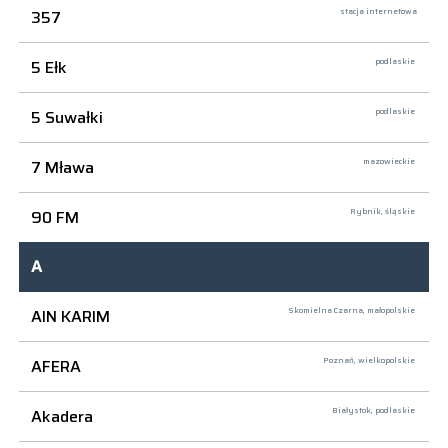
357
stacja internetowa
5 Ełk
podlaskie
5 Suwałki
podlaskie
7 Mława
mazowieckie
90 FM
Rybnik,
śląskie
A
AIN KARIM
Skomielna Czarna,
małopolskie
AFERA
Poznań,
wielkopolskie
Akadera
Białystok,
podlaskie