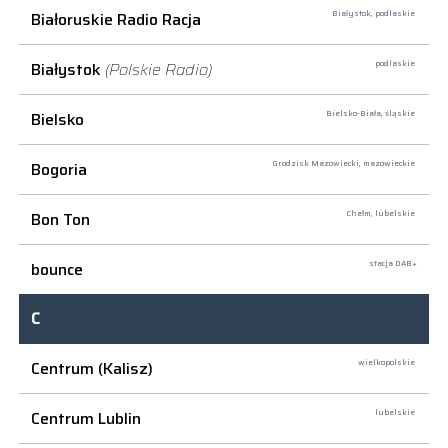
Białoruskie Radio Racja
Białystok,
podlaskie
Białystok
(Polskie Radio)
podlaskie
Bielsko
Bielsko-Biała,
śląskie
Bogoria
Grodzisk Mazowiecki,
mazowieckie
Bon Ton
Chełm,
lubelskie
bounce
stacja DAB+
C
Centrum (Kalisz)
wielkopolskie
Centrum Lublin
lubelskie