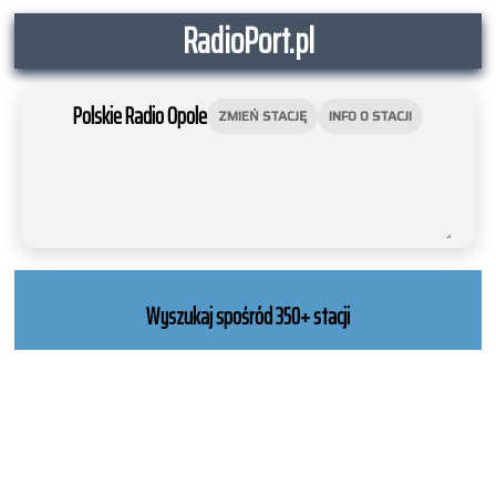
RadioPort.pl
Polskie Radio Opole
ZMIEŃ STACJĘ
INFO O STACJI
NATIVE
INTERNET
WEB
RADIO
PLAYER
PLUGIN
Wyszukaj spośród 350+ stacji
FOR
SHOUTCAST,
ICECAST
AND
RADIONOMY
powered