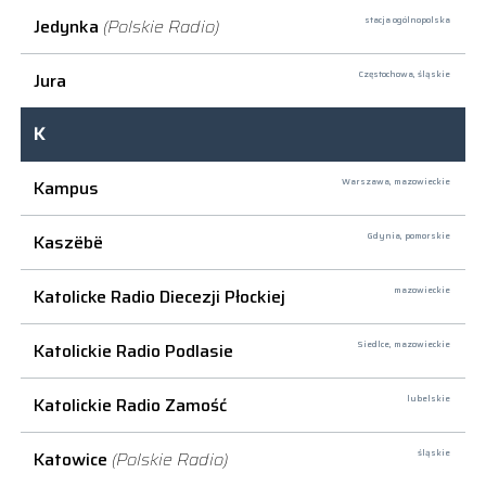
Jedynka
(Polskie Radio)
stacja ogólnopolska
Jura
Częstochowa,
śląskie
K
Kampus
Warszawa,
mazowieckie
Kaszëbë
Gdynia,
pomorskie
Katolicke Radio Diecezji Płockiej
mazowieckie
Katolickie Radio Podlasie
Siedlce,
mazowieckie
Katolickie Radio Zamość
lubelskie
Katowice
(Polskie Radio)
śląskie