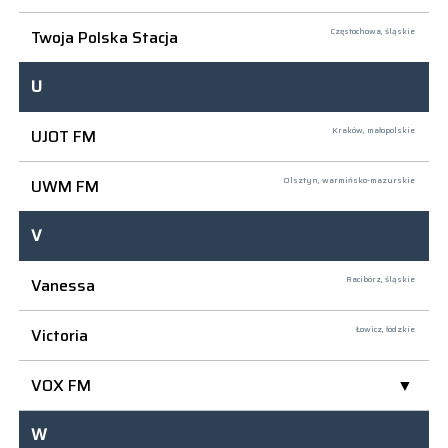
Twoja Polska Stacja
Częstochowa,
śląskie
U
UJOT FM
Kraków,
małopolskie
UWM FM
Olsztyn,
warmińsko-mazurskie
V
Vanessa
Racibórz,
śląskie
Victoria
Łowicz,
łódzkie
VOX FM
W