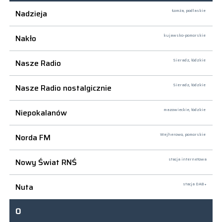
Nadzieja
Łomża,
podlaskie
Nakło
kujawsko-pomorskie
Nasze Radio
Sieradz,
łódzkie
Nasze Radio nostalgicznie
Sieradz,
łódzkie
Niepokalanów
mazowieckie, łódzkie
Norda FM
Wejherowo,
pomorskie
Nowy Świat RNŚ
stacja internetowa
Nuta
stacja DAB+
O