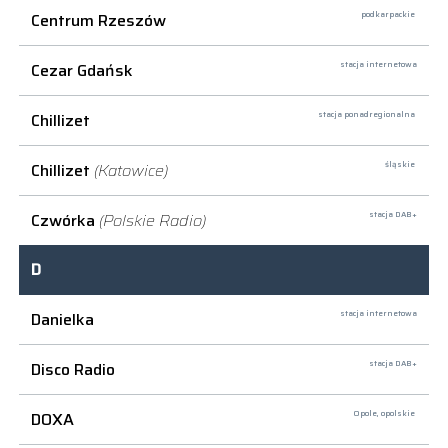
Centrum Rzeszów
podkarpackie
Cezar Gdańsk
stacja internetowa
Chillizet
stacja ponadregionalna
Chillizet
(Katowice)
śląskie
Czwórka
(Polskie Radio)
stacja DAB+
D
Danielka
stacja internetowa
Disco Radio
stacja DAB+
DOXA
Opole,
opolskie