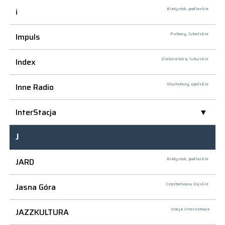
i
Białystok,
podlaskie
Impuls
Puławy,
lubelskie
Index
Zielona Góra,
lubuskie
Inne Radio
Głuchołazy,
opolskie
InterStacja
J
JARD
Białystok,
podlaskie
Jasna Góra
Częstochowa,
śląskie
JAZZKULTURA
stacja internetowa