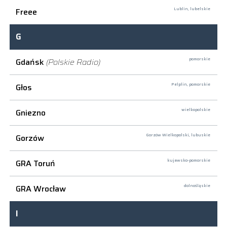
Freee
Lublin,
lubelskie
G
Gdańsk
(Polskie Radio)
pomorskie
Głos
Pelplin,
pomorskie
Gniezno
wielkopolskie
Gorzów
Gorzów Wielkopolski,
lubuskie
GRA Toruń
kujawsko-pomorskie
GRA Wrocław
dolnośląskie
I