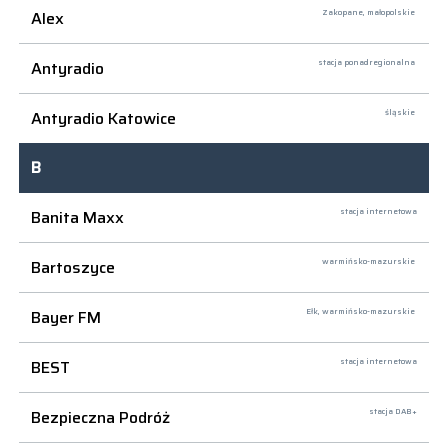
Alex
Zakopane,
małopolskie
Antyradio
stacja ponadregionalna
Antyradio Katowice
śląskie
B
Banita Maxx
stacja internetowa
Bartoszyce
warmińsko-mazurskie
Bayer FM
Ełk,
warmińsko-mazurskie
BEST
stacja internetowa
Bezpieczna Podróż
stacja DAB+