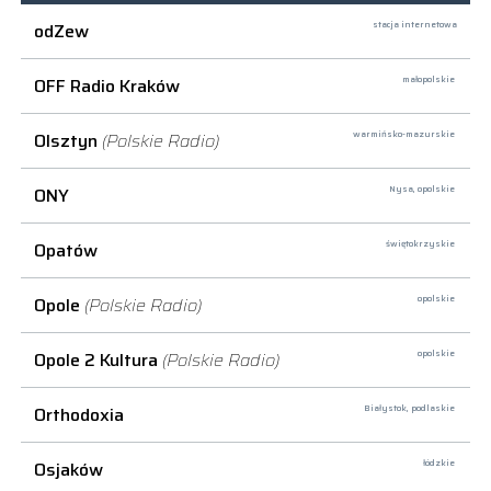
odZew
stacja internetowa
OFF Radio Kraków
małopolskie
Olsztyn
(Polskie Radio)
warmińsko-mazurskie
ONY
Nysa,
opolskie
Opatów
świętokrzyskie
Opole
(Polskie Radio)
opolskie
Opole 2 Kultura
(Polskie Radio)
opolskie
Orthodoxia
Białystok,
podlaskie
Osjaków
łódzkie