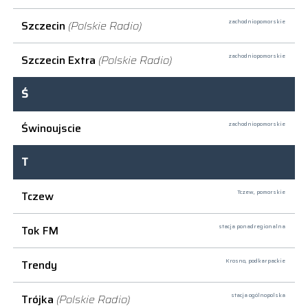
Szczecin
(Polskie Radio)
zachodniopomorskie
Szczecin Extra
(Polskie Radio)
zachodniopomorskie
Ś
Świnoujscie
zachodniopomorskie
T
Tczew
Tczew,
pomorskie
Tok FM
stacja ponadregionalna
Trendy
Krosno,
podkarpackie
Trójka
(Polskie Radio)
stacja ogólnopolska