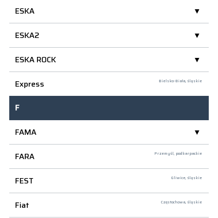
ESKA
ESKA2
ESKA ROCK
Express
Bielsko-Biała,
śląskie
F
FAMA
FARA
Przemyśl,
podkarpackie
FEST
Gliwice,
śląskie
Fiat
Częstochowa,
śląskie