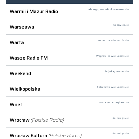
Warmii i Mazur Radio
Olsztyn,
warmińsko-mazurskie
Warszawa
mazowieckie
Warta
Września,
wielkopolskie
Wasze Radio FM
Wągrowiec,
wielkopolskie
Weekend
Chojnice,
pomorskie
Wielkopolska
Bolechowo,
wielkopolskie
Wnet
stacja ponadregionalna
Wrocław
(Polskie Radio)
dolnośląskie
Wrocław Kultura
(Polskie Radio)
dolnośląskie