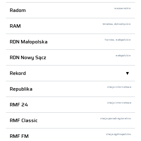
Radom
mazowieckie
RAM
Wrocław,
dolnośląskie
RDN Małopolska
Tarnów,
małopolskie
RDN Nowy Sącz
małopolskie
Rekord
Republika
stacja internetowa
RMF 24
stacja internetowa
RMF Classic
stacja ponadregionalna
RMF FM
stacja ogólnopolska