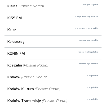
Kielce
(Polskie Radio)
świętokrzyskie
KISS FM
stacja ponadregionalna
Kolor
Warszawa,
mazowieckie
Kołobrzeg
zachodniopomorskie
KONIN FM
Konin,
wielkopolskie
Koszalin
(Polskie Radio)
zachodniopomorskie
Kraków
(Polskie Radio)
małopolskie
Kraków Kultura
(Polskie Radio)
małopolskie
Kraków Transmisje
(Polskie Radio)
małopolskie