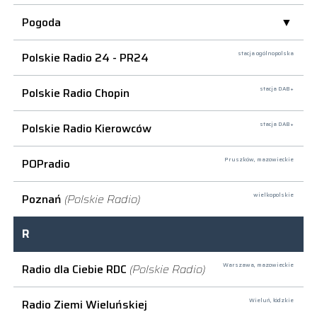
Pogoda
Polskie Radio 24 - PR24
stacja ogólnopolska
Polskie Radio Chopin
stacja DAB+
Polskie Radio Kierowców
stacja DAB+
POPradio
Pruszków,
mazowieckie
Poznań
(Polskie Radio)
wielkopolskie
R
Radio dla Ciebie RDC
(Polskie Radio)
Warszawa,
mazowieckie
Radio Ziemi Wieluńskiej
Wieluń,
łódzkie