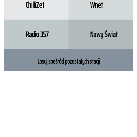
ChilliZet
Wnet
Radio 357
Nowy Świat
Losuj spośród pozostałych stacji