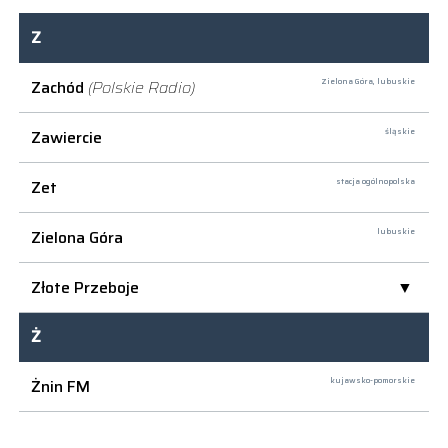
Z
Zachód
(Polskie Radio)
Zielona Góra,
lubuskie
Zawiercie
śląskie
Zet
stacja ogólnopolska
Zielona Góra
lubuskie
Złote Przeboje
Ż
Żnin FM
kujawsko-pomorskie