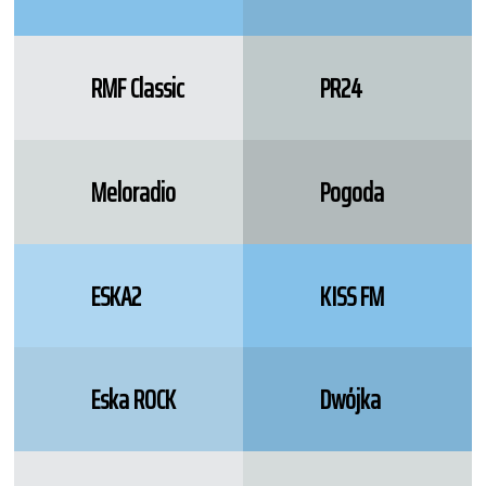
RMF Classic
PR24
Meloradio
Pogoda
ESKA2
KISS FM
Eska ROCK
Dwójka