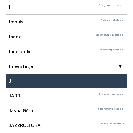
i
Białystok,
podlaskie
Impuls
Puławy,
lubelskie
Index
Zielona Góra,
lubuskie
Inne Radio
Głuchołazy,
opolskie
InterStacja
J
JARD
Białystok,
podlaskie
Jasna Góra
Częstochowa,
śląskie
JAZZKULTURA
stacja internetowa