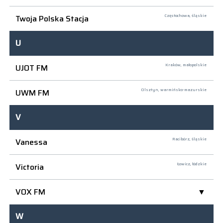
Twoja Polska Stacja
Częstochowa,
śląskie
U
UJOT FM
Kraków,
małopolskie
UWM FM
Olsztyn,
warmińsko-mazurskie
V
Vanessa
Racibórz,
śląskie
Victoria
Łowicz,
łódzkie
VOX FM
W