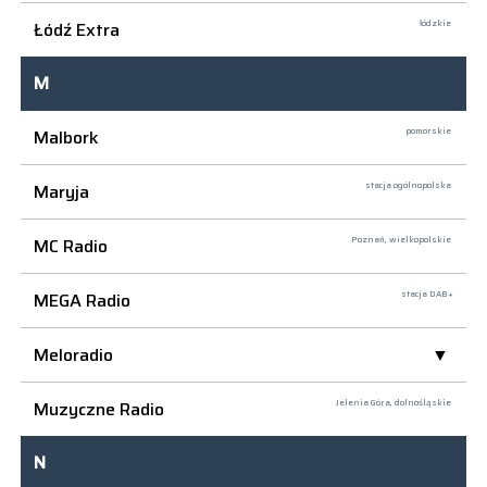
Łódź Extra
łódzkie
M
Malbork
pomorskie
Maryja
stacja ogólnopolska
MC Radio
Poznań,
wielkopolskie
MEGA Radio
stacja DAB+
Meloradio
Muzyczne Radio
Jelenia Góra,
dolnośląskie
N