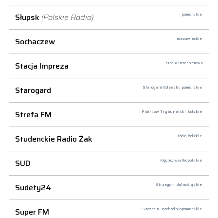
Słupsk
(Polskie Radio)
pomorskie
Sochaczew
mazowieckie
Stacja Impreza
stacja internetowa
Starogard
Starogard Gdański,
pomorskie
Strefa FM
Piotrków Trybunalski,
łódzkie
Studenckie Radio Żak
Łódź,
łódzkie
SUD
Kępno,
wielkopolskie
Sudety24
Strzegom,
dolnośląskie
Super FM
Szczecin,
zachodniopomorskie