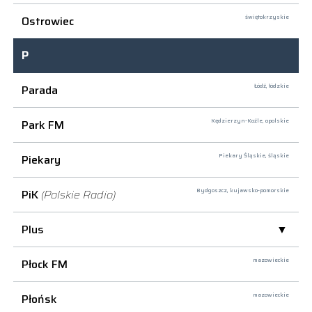
Ostrowiec
świętokrzyskie
P
Parada
Łódź,
łódzkie
Park FM
Kędzierzyn-Koźle,
opolskie
Piekary
Piekary Śląskie,
śląskie
PiK
(Polskie Radio)
Bydgoszcz,
kujawsko-pomorskie
Plus
Płock FM
mazowieckie
Płońsk
mazowieckie