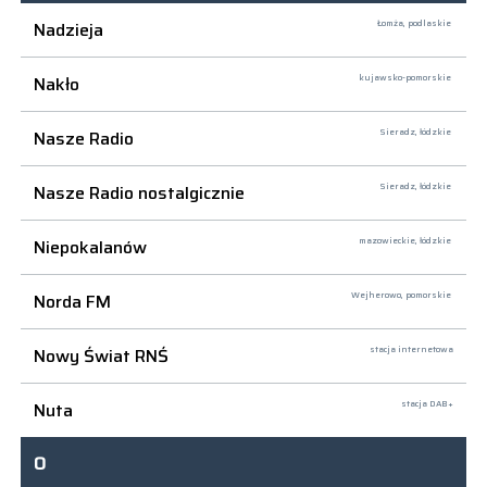
Nadzieja
Łomża,
podlaskie
Nakło
kujawsko-pomorskie
Nasze Radio
Sieradz,
łódzkie
Nasze Radio nostalgicznie
Sieradz,
łódzkie
Niepokalanów
mazowieckie, łódzkie
Norda FM
Wejherowo,
pomorskie
Nowy Świat RNŚ
stacja internetowa
Nuta
stacja DAB+
O