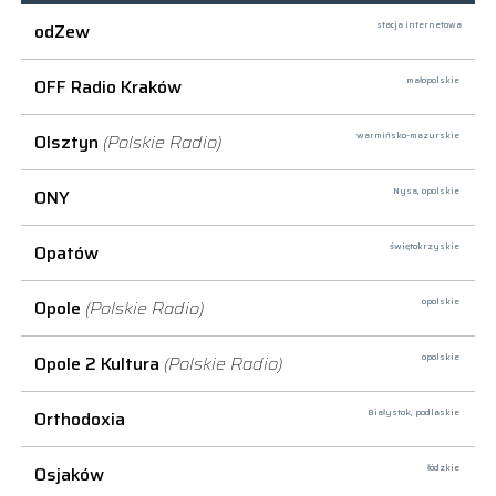
odZew
stacja internetowa
OFF Radio Kraków
małopolskie
Olsztyn
(Polskie Radio)
warmińsko-mazurskie
ONY
Nysa,
opolskie
Opatów
świętokrzyskie
Opole
(Polskie Radio)
opolskie
Opole 2 Kultura
(Polskie Radio)
opolskie
Orthodoxia
Białystok,
podlaskie
Osjaków
łódzkie