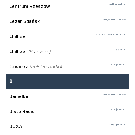
Centrum Rzeszów
podkarpackie
Cezar Gdańsk
stacja internetowa
Chillizet
stacja ponadregionalna
Chillizet
(Katowice)
śląskie
Czwórka
(Polskie Radio)
stacja DAB+
D
Danielka
stacja internetowa
Disco Radio
stacja DAB+
DOXA
Opole,
opolskie