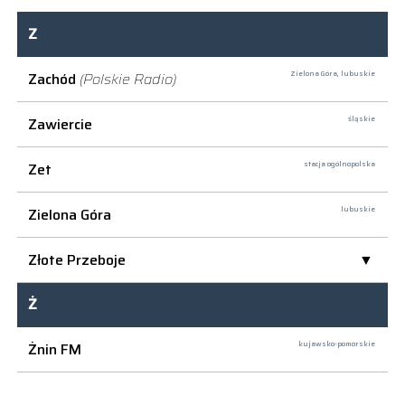
Z
Zachód
(Polskie Radio)
Zielona Góra,
lubuskie
Zawiercie
śląskie
Zet
stacja ogólnopolska
Zielona Góra
lubuskie
Złote Przeboje
Ż
Żnin FM
kujawsko-pomorskie