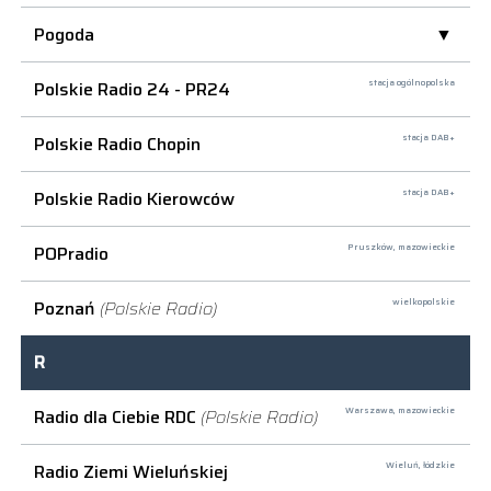
Pogoda
Polskie Radio 24 - PR24
stacja ogólnopolska
Polskie Radio Chopin
stacja DAB+
Polskie Radio Kierowców
stacja DAB+
POPradio
Pruszków,
mazowieckie
Poznań
(Polskie Radio)
wielkopolskie
R
Radio dla Ciebie RDC
(Polskie Radio)
Warszawa,
mazowieckie
Radio Ziemi Wieluńskiej
Wieluń,
łódzkie