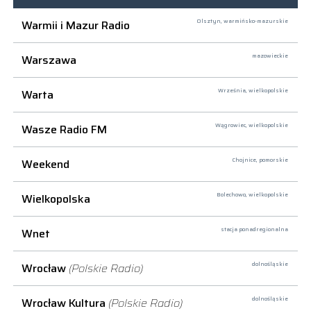
Warmii i Mazur Radio
Olsztyn,
warmińsko-mazurskie
Warszawa
mazowieckie
Warta
Września,
wielkopolskie
Wasze Radio FM
Wągrowiec,
wielkopolskie
Weekend
Chojnice,
pomorskie
Wielkopolska
Bolechowo,
wielkopolskie
Wnet
stacja ponadregionalna
Wrocław
(Polskie Radio)
dolnośląskie
Wrocław Kultura
(Polskie Radio)
dolnośląskie