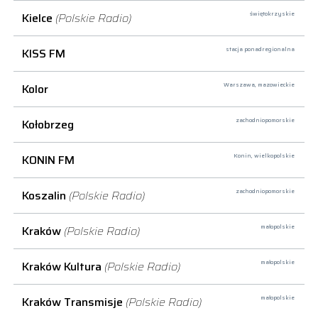
Kielce
(Polskie Radio)
świętokrzyskie
KISS FM
stacja ponadregionalna
Kolor
Warszawa,
mazowieckie
Kołobrzeg
zachodniopomorskie
KONIN FM
Konin,
wielkopolskie
Koszalin
(Polskie Radio)
zachodniopomorskie
Kraków
(Polskie Radio)
małopolskie
Kraków Kultura
(Polskie Radio)
małopolskie
Kraków Transmisje
(Polskie Radio)
małopolskie