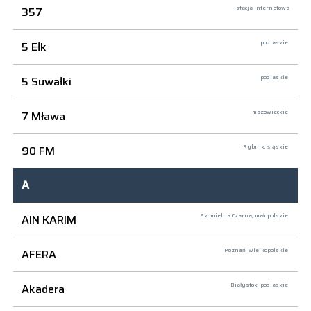
357
stacja internetowa
5 Ełk
podlaskie
5 Suwałki
podlaskie
7 Mława
mazowieckie
90 FM
Rybnik,
śląskie
A
AIN KARIM
Skomielna Czarna,
małopolskie
AFERA
Poznań,
wielkopolskie
Akadera
Białystok,
podlaskie