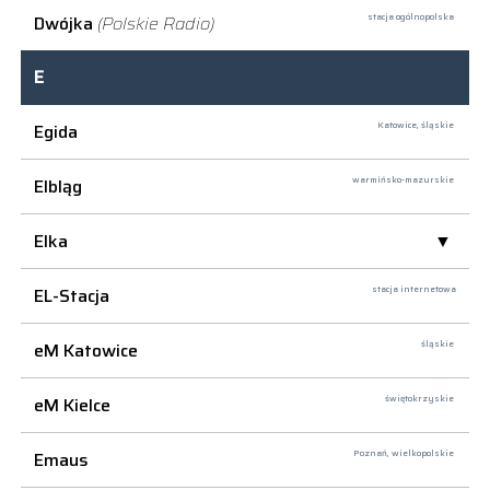
Dwójka
(Polskie Radio)
stacja ogólnopolska
E
Egida
Katowice,
śląskie
Elbląg
warmińsko-mazurskie
Elka
EL-Stacja
stacja internetowa
eM Katowice
śląskie
eM Kielce
świętokrzyskie
Emaus
Poznań,
wielkopolskie