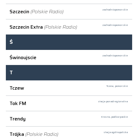
Szczecin
(Polskie Radio)
zachodniopomorskie
Szczecin Extra
(Polskie Radio)
zachodniopomorskie
Ś
Świnoujscie
zachodniopomorskie
T
Tczew
Tczew,
pomorskie
Tok FM
stacja ponadregionalna
Trendy
Krosno,
podkarpackie
Trójka
(Polskie Radio)
stacja ogólnopolska