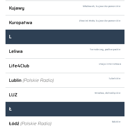
Kujawy
Włocławek,
kujawsko-pomorskie
Kuropatwa
Zławieś Mała,
kujawsko-pomorskie
L
Leliwa
Tarnobrzeg,
podkarpackie
Life4Club
stacja internetowa
Lublin
(Polskie Radio)
lubelskie
LUZ
Wrocław,
dolnośląskie
Ł
Łódź
(Polskie Radio)
łódzkie