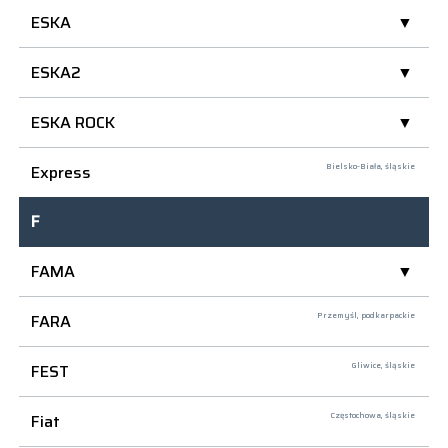
ESKA
ESKA2
ESKA ROCK
Express
Bielsko-Biała,
śląskie
F
FAMA
FARA
Przemyśl,
podkarpackie
FEST
Gliwice,
śląskie
Fiat
Częstochowa,
śląskie