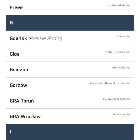
Freee
Lublin,
lubelskie
G
Gdańsk
(Polskie Radio)
pomorskie
Głos
Pelplin,
pomorskie
Gniezno
wielkopolskie
Gorzów
Gorzów Wielkopolski,
lubuskie
GRA Toruń
kujawsko-pomorskie
GRA Wrocław
dolnośląskie
I