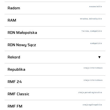
Radom
mazowieckie
RAM
Wrocław,
dolnośląskie
RDN Małopolska
Tarnów,
małopolskie
RDN Nowy Sącz
małopolskie
Rekord
Republika
stacja internetowa
RMF 24
stacja internetowa
RMF Classic
stacja ponadregionalna
RMF FM
stacja ogólnopolska