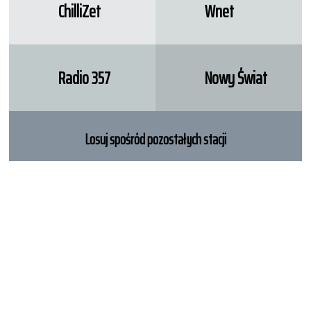
ChilliZet
Wnet
Radio 357
Nowy Świat
Losuj spośród pozostałych stacji