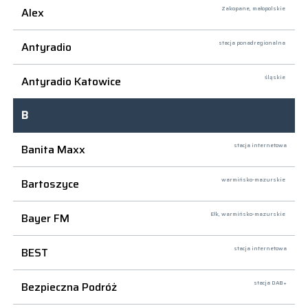
Alex
Zakopane,
małopolskie
Antyradio
stacja ponadregionalna
Antyradio Katowice
śląskie
B
Banita Maxx
stacja internetowa
Bartoszyce
warmińsko-mazurskie
Bayer FM
Ełk,
warmińsko-mazurskie
BEST
stacja internetowa
Bezpieczna Podróż
stacja DAB+