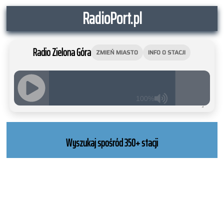
RadioPort.pl
Radio Zielona Góra
ZMIEŃ MIASTO
INFO O STACJI
100%
JQUERY
RADIO
PLAYER
Wyszukaj spośród 350+ stacji
and
WORDPRESS
RADIO
PLUGIN
powered
by