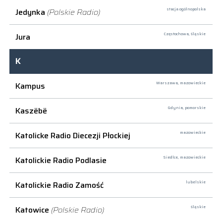
Jedynka
(Polskie Radio)
stacja ogólnopolska
Jura
Częstochowa,
śląskie
K
Kampus
Warszawa,
mazowieckie
Kaszëbë
Gdynia,
pomorskie
Katolicke Radio Diecezji Płockiej
mazowieckie
Katolickie Radio Podlasie
Siedlce,
mazowieckie
Katolickie Radio Zamość
lubelskie
Katowice
(Polskie Radio)
śląskie