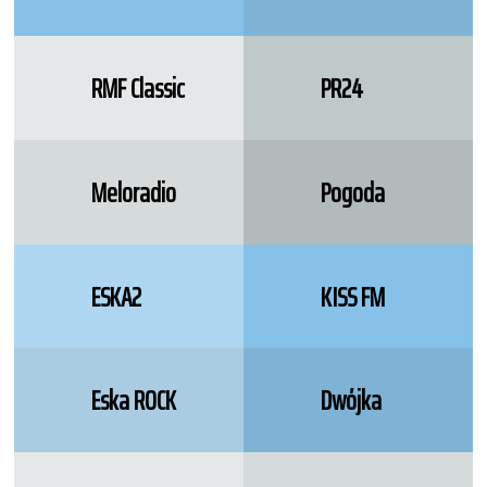
RMF Classic
PR24
Meloradio
Pogoda
ESKA2
KISS FM
Eska ROCK
Dwójka