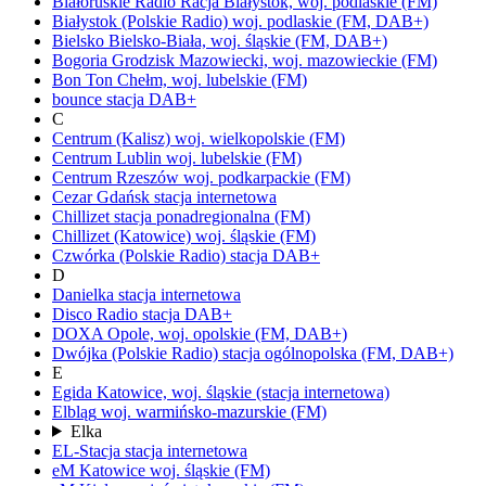
Białoruskie Radio Racja
Białystok,
woj.
podlaskie
(FM)
Białystok
(Polskie Radio)
woj.
podlaskie
(FM, DAB+)
Bielsko
Bielsko-Biała,
woj.
śląskie
(FM, DAB+)
Bogoria
Grodzisk Mazowiecki,
woj.
mazowieckie
(FM)
Bon Ton
Chełm,
woj.
lubelskie
(FM)
bounce
stacja DAB+
C
Centrum (Kalisz)
woj.
wielkopolskie
(FM)
Centrum Lublin
woj.
lubelskie
(FM)
Centrum Rzeszów
woj.
podkarpackie
(FM)
Cezar Gdańsk
stacja internetowa
Chillizet
stacja ponadregionalna
(FM)
Chillizet
(Katowice)
woj.
śląskie
(FM)
Czwórka
(Polskie Radio)
stacja DAB+
D
Danielka
stacja internetowa
Disco Radio
stacja DAB+
DOXA
Opole,
woj.
opolskie
(FM, DAB+)
Dwójka
(Polskie Radio)
stacja ogólnopolska
(FM, DAB+)
E
Egida
Katowice,
woj.
śląskie
(stacja internetowa)
Elbląg
woj.
warmińsko-mazurskie
(FM)
Elka
EL-Stacja
stacja internetowa
eM Katowice
woj.
śląskie
(FM)