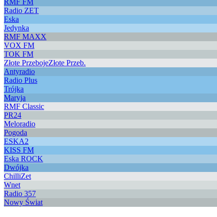
RMF FM
Radio ZET
Eska
Jedynka
RMF MAXX
VOX FM
TOK FM
Złote Przeboje
Złote Przeb.
Antyradio
Radio Plus
Trójka
Maryja
RMF Classic
PR24
Meloradio
Pogoda
ESKA2
KISS FM
Eska ROCK
Dwójka
ChilliZet
Wnet
Radio 357
Nowy Świat