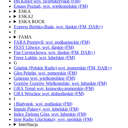
eM Kielce
woj.
świętokrzyskie
(FM)
Emaus
Poznań,
woj.
wielkopolskie
(FM)
ESKA
ESKA2
ESKA ROCK
Express
Bielsko-Biała,
woj.
śląskie
(FM, DAB+)
F
FAMA
FARA
Przemyśl,
woj.
podkarpackie
(FM)
FEST
Gliwice,
woj.
śląskie
(FM)
Fiat
Częstochowa,
woj.
śląskie
(FM, DAB+)
Freee
Lublin,
woj.
lubelskie
(FM)
G
Gdańsk
(Polskie Radio)
woj.
pomorskie
(FM, DAB+)
Głos
Pelplin,
woj.
pomorskie
(FM)
Gniezno
woj.
wielkopolskie
(FM)
Gorzów
Gorzów Wielkopolski,
woj.
lubuskie
(FM)
GRA Toruń
woj.
kujawsko-pomorskie
(FM)
GRA Wrocław
woj.
dolnośląskie
(FM)
I
i
Białystok,
woj.
podlaskie
(FM)
Impuls
Puławy,
woj.
lubelskie
(FM)
Index
Zielona Góra,
woj.
lubuskie
(FM)
Inne Radio
Głuchołazy,
woj.
opolskie
(FM)
InterStacja