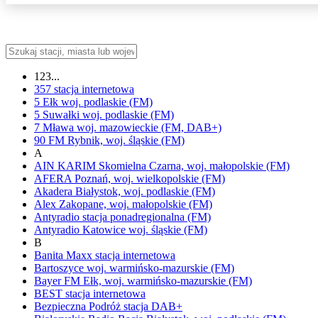
123...
357
stacja internetowa
5 Ełk
woj.
podlaskie
(FM)
5 Suwałki
woj.
podlaskie
(FM)
7 Mława
woj.
mazowieckie
(FM, DAB+)
90 FM
Rybnik,
woj.
śląskie
(FM)
A
AIN KARIM
Skomielna Czarna,
woj.
małopolskie
(FM)
AFERA
Poznań,
woj.
wielkopolskie
(FM)
Akadera
Białystok,
woj.
podlaskie
(FM)
Alex
Zakopane,
woj.
małopolskie
(FM)
Antyradio
stacja ponadregionalna
(FM)
Antyradio Katowice
woj.
śląskie
(FM)
B
Banita Maxx
stacja internetowa
Bartoszyce
woj.
warmińsko-mazurskie
(FM)
Bayer FM
Ełk,
woj.
warmińsko-mazurskie
(FM)
BEST
stacja internetowa
Bezpieczna Podróż
stacja DAB+