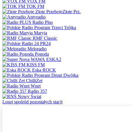
VOX FM
TOK FM
Złote Przeboje
Złote Prz.
Antyradio
Radio Plus
Trójka
Maryja
RMF Classic
PR24
Meloradio
Pogoda
ESKA2
KISS FM
Eska ROCK
Dwójka
ChilliZet
Wnet
Radio 357
Nowy Świat
Losuj spośród pozostałych stacji