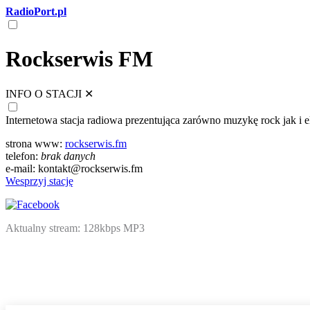
RadioPort.pl
Rockserwis FM
INFO O STACJI
✕
Internetowa stacja radiowa prezentująca zarówno muzykę rock jak i e
strona www:
rockserwis.fm
telefon:
brak danych
e-mail: kontakt@rockserwis.fm
Wesprzyj stację
Aktualny stream: 128kbps MP3
NATIVE
INTERNET
WEB
RADIO
PLAYER