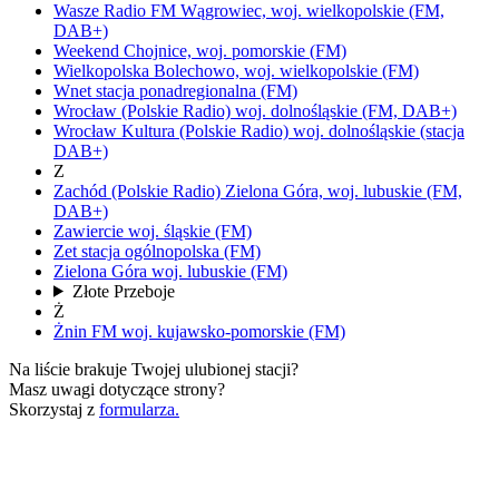
Wasze Radio FM
Wągrowiec,
woj.
wielkopolskie
(FM,
DAB+)
Weekend
Chojnice,
woj.
pomorskie
(FM)
Wielkopolska
Bolechowo,
woj.
wielkopolskie
(FM)
Wnet
stacja ponadregionalna
(FM)
Wrocław
(Polskie Radio)
woj.
dolnośląskie
(FM, DAB+)
Wrocław Kultura
(Polskie Radio)
woj.
dolnośląskie
(stacja
DAB+)
Z
Zachód
(Polskie Radio)
Zielona Góra,
woj.
lubuskie
(FM,
DAB+)
Zawiercie
woj.
śląskie
(FM)
Zet
stacja ogólnopolska
(FM)
Zielona Góra
woj.
lubuskie
(FM)
Złote Przeboje
Ż
Żnin FM
woj.
kujawsko-pomorskie
(FM)
Na liście brakuje Twojej ulubionej stacji?
Masz uwagi dotyczące strony?
Skorzystaj z
formularza.