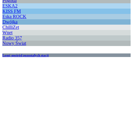
Pogoda
ESKA2
KISS FM
Eska ROCK
Dwójka
ChilliZet
Wnet
Radio 357
Nowy Świat
Losuj spośród pozostałych stacji