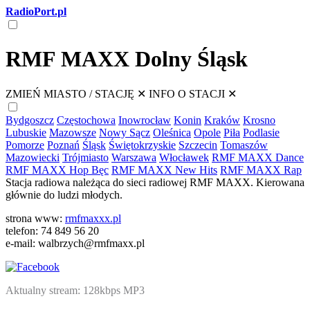
RadioPort.pl
RMF MAXX Dolny Śląsk
ZMIEŃ MIASTO / STACJĘ
✕
INFO O STACJI
✕
Bydgoszcz
Częstochowa
Inowrocław
Konin
Kraków
Krosno
Lubuskie
Mazowsze
Nowy Sącz
Oleśnica
Opole
Piła
Podlasie
Pomorze
Poznań
Śląsk
Świętokrzyskie
Szczecin
Tomaszów
Mazowiecki
Trójmiasto
Warszawa
Włocławek
RMF MAXX Dance
RMF MAXX Hop Bęc
RMF MAXX New Hits
RMF MAXX Rap
Stacja radiowa należąca do sieci radiowej RMF MAXX. Kierowana
głównie do ludzi młodych.
strona www:
rmfmaxxx.pl
telefon: 74 849 56 20
e-mail: walbrzych@rmfmaxx.pl
Aktualny stream: 128kbps MP3