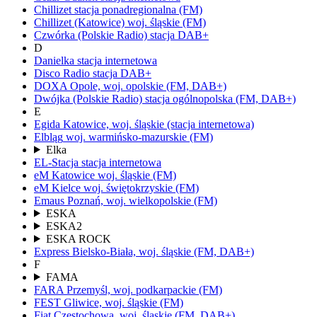
Chillizet
stacja ponadregionalna
(FM)
Chillizet
(Katowice)
woj.
śląskie
(FM)
Czwórka
(Polskie Radio)
stacja DAB+
D
Danielka
stacja internetowa
Disco Radio
stacja DAB+
DOXA
Opole,
woj.
opolskie
(FM, DAB+)
Dwójka
(Polskie Radio)
stacja ogólnopolska
(FM, DAB+)
E
Egida
Katowice,
woj.
śląskie
(stacja internetowa)
Elbląg
woj.
warmińsko-mazurskie
(FM)
Elka
EL-Stacja
stacja internetowa
eM Katowice
woj.
śląskie
(FM)
eM Kielce
woj.
świętokrzyskie
(FM)
Emaus
Poznań,
woj.
wielkopolskie
(FM)
ESKA
ESKA2
ESKA ROCK
Express
Bielsko-Biała,
woj.
śląskie
(FM, DAB+)
F
FAMA
FARA
Przemyśl,
woj.
podkarpackie
(FM)
FEST
Gliwice,
woj.
śląskie
(FM)
Fiat
Częstochowa,
woj.
śląskie
(FM, DAB+)