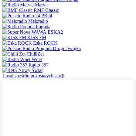
Maryja
RMF Classic
PR24
Meloradio
Pogoda
ESKA2
KISS FM
Eska ROCK
Dwójka
ChilliZet
Wnet
Radio 357
Nowy Świat
Losuj spośród pozostałych stacji