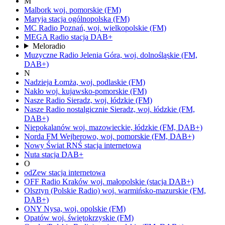
M
Malbork
woj.
pomorskie
(FM)
Maryja
stacja ogólnopolska
(FM)
MC Radio
Poznań,
woj.
wielkopolskie
(FM)
MEGA Radio
stacja DAB+
Meloradio
Muzyczne Radio
Jelenia Góra,
woj.
dolnośląskie
(FM,
DAB+)
N
Nadzieja
Łomża,
woj.
podlaskie
(FM)
Nakło
woj.
kujawsko-pomorskie
(FM)
Nasze Radio
Sieradz,
woj.
łódzkie
(FM)
Nasze Radio nostalgicznie
Sieradz,
woj.
łódzkie
(FM,
DAB+)
Niepokalanów
woj.
mazowieckie, łódzkie
(FM, DAB+)
Norda FM
Wejherowo,
woj.
pomorskie
(FM, DAB+)
Nowy Świat RNŚ
stacja internetowa
Nuta
stacja DAB+
O
odZew
stacja internetowa
OFF Radio Kraków
woj.
małopolskie
(stacja DAB+)
Olsztyn
(Polskie Radio)
woj.
warmińsko-mazurskie
(FM,
DAB+)
ONY
Nysa,
woj.
opolskie
(FM)
Opatów
woj.
świętokrzyskie
(FM)