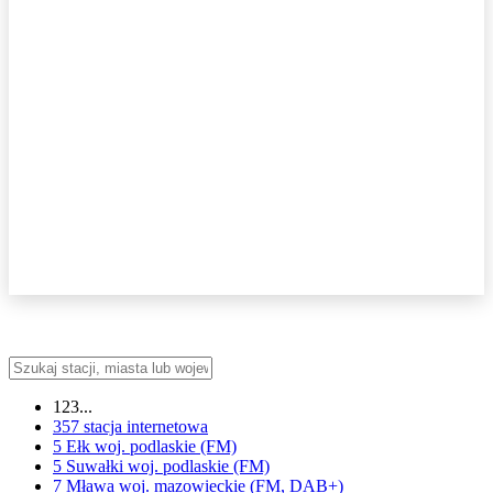
123...
357
stacja internetowa
5 Ełk
woj.
podlaskie
(FM)
5 Suwałki
woj.
podlaskie
(FM)
7 Mława
woj.
mazowieckie
(FM, DAB+)