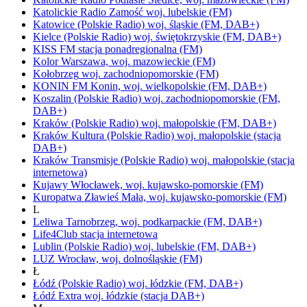
Katolickie Radio Zamość
woj.
lubelskie
(FM)
Katowice
(Polskie Radio)
woj.
śląskie
(FM, DAB+)
Kielce
(Polskie Radio)
woj.
świętokrzyskie
(FM, DAB+)
KISS FM
stacja ponadregionalna
(FM)
Kolor
Warszawa,
woj.
mazowieckie
(FM)
Kołobrzeg
woj.
zachodniopomorskie
(FM)
KONIN FM
Konin,
woj.
wielkopolskie
(FM, DAB+)
Koszalin
(Polskie Radio)
woj.
zachodniopomorskie
(FM,
DAB+)
Kraków
(Polskie Radio)
woj.
małopolskie
(FM, DAB+)
Kraków Kultura
(Polskie Radio)
woj.
małopolskie
(stacja
DAB+)
Kraków Transmisje
(Polskie Radio)
woj.
małopolskie
(stacja
internetowa)
Kujawy
Włocławek,
woj.
kujawsko-pomorskie
(FM)
Kuropatwa
Zławieś Mała,
woj.
kujawsko-pomorskie
(FM)
L
Leliwa
Tarnobrzeg,
woj.
podkarpackie
(FM, DAB+)
Life4Club
stacja internetowa
Lublin
(Polskie Radio)
woj.
lubelskie
(FM, DAB+)
LUZ
Wrocław,
woj.
dolnośląskie
(FM)
Ł
Łódź
(Polskie Radio)
woj.
łódzkie
(FM, DAB+)
Łódź Extra
woj.
łódzkie
(stacja DAB+)