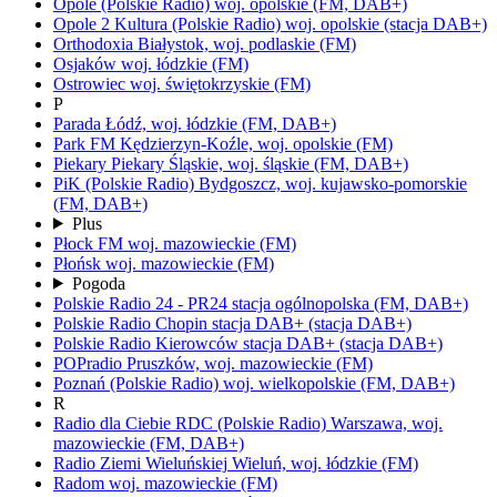
Opole
(Polskie Radio)
woj.
opolskie
(FM, DAB+)
Opole 2 Kultura
(Polskie Radio)
woj.
opolskie
(stacja DAB+)
Orthodoxia
Białystok,
woj.
podlaskie
(FM)
Osjaków
woj.
łódzkie
(FM)
Ostrowiec
woj.
świętokrzyskie
(FM)
P
Parada
Łódź,
woj.
łódzkie
(FM, DAB+)
Park FM
Kędzierzyn-Koźle,
woj.
opolskie
(FM)
Piekary
Piekary Śląskie,
woj.
śląskie
(FM, DAB+)
PiK
(Polskie Radio)
Bydgoszcz,
woj.
kujawsko-pomorskie
(FM, DAB+)
Plus
Płock FM
woj.
mazowieckie
(FM)
Płońsk
woj.
mazowieckie
(FM)
Pogoda
Polskie Radio 24 - PR24
stacja ogólnopolska
(FM, DAB+)
Polskie Radio Chopin
stacja DAB+
(stacja DAB+)
Polskie Radio Kierowców
stacja DAB+
(stacja DAB+)
POPradio
Pruszków,
woj.
mazowieckie
(FM)
Poznań
(Polskie Radio)
woj.
wielkopolskie
(FM, DAB+)
R
Radio dla Ciebie RDC
(Polskie Radio)
Warszawa,
woj.
mazowieckie
(FM, DAB+)
Radio Ziemi Wieluńskiej
Wieluń,
woj.
łódzkie
(FM)
Radom
woj.
mazowieckie
(FM)