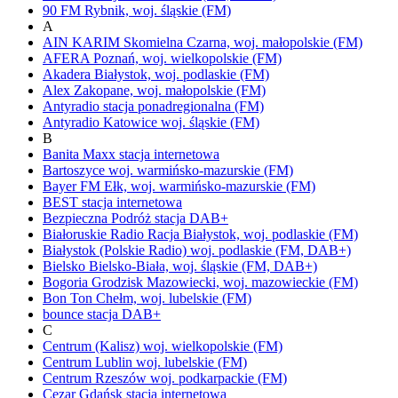
90 FM
Rybnik,
woj.
śląskie
(FM)
A
AIN KARIM
Skomielna Czarna,
woj.
małopolskie
(FM)
AFERA
Poznań,
woj.
wielkopolskie
(FM)
Akadera
Białystok,
woj.
podlaskie
(FM)
Alex
Zakopane,
woj.
małopolskie
(FM)
Antyradio
stacja ponadregionalna
(FM)
Antyradio Katowice
woj.
śląskie
(FM)
B
Banita Maxx
stacja internetowa
Bartoszyce
woj.
warmińsko-mazurskie
(FM)
Bayer FM
Ełk,
woj.
warmińsko-mazurskie
(FM)
BEST
stacja internetowa
Bezpieczna Podróż
stacja DAB+
Białoruskie Radio Racja
Białystok,
woj.
podlaskie
(FM)
Białystok
(Polskie Radio)
woj.
podlaskie
(FM, DAB+)
Bielsko
Bielsko-Biała,
woj.
śląskie
(FM, DAB+)
Bogoria
Grodzisk Mazowiecki,
woj.
mazowieckie
(FM)
Bon Ton
Chełm,
woj.
lubelskie
(FM)
bounce
stacja DAB+
C
Centrum (Kalisz)
woj.
wielkopolskie
(FM)
Centrum Lublin
woj.
lubelskie
(FM)
Centrum Rzeszów
woj.
podkarpackie
(FM)
Cezar Gdańsk
stacja internetowa