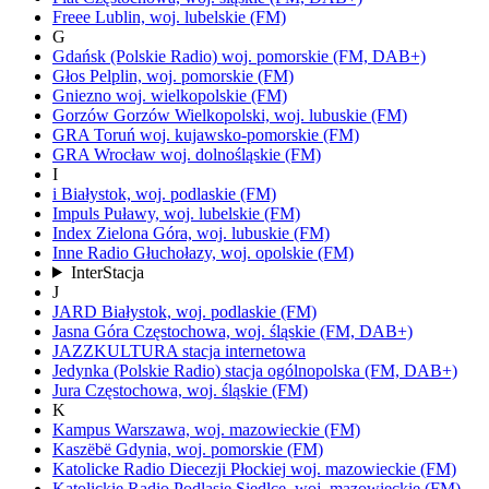
Freee
Lublin,
woj.
lubelskie
(FM)
G
Gdańsk
(Polskie Radio)
woj.
pomorskie
(FM, DAB+)
Głos
Pelplin,
woj.
pomorskie
(FM)
Gniezno
woj.
wielkopolskie
(FM)
Gorzów
Gorzów Wielkopolski,
woj.
lubuskie
(FM)
GRA Toruń
woj.
kujawsko-pomorskie
(FM)
GRA Wrocław
woj.
dolnośląskie
(FM)
I
i
Białystok,
woj.
podlaskie
(FM)
Impuls
Puławy,
woj.
lubelskie
(FM)
Index
Zielona Góra,
woj.
lubuskie
(FM)
Inne Radio
Głuchołazy,
woj.
opolskie
(FM)
InterStacja
J
JARD
Białystok,
woj.
podlaskie
(FM)
Jasna Góra
Częstochowa,
woj.
śląskie
(FM, DAB+)
JAZZKULTURA
stacja internetowa
Jedynka
(Polskie Radio)
stacja ogólnopolska
(FM, DAB+)
Jura
Częstochowa,
woj.
śląskie
(FM)
K
Kampus
Warszawa,
woj.
mazowieckie
(FM)
Kaszëbë
Gdynia,
woj.
pomorskie
(FM)
Katolicke Radio Diecezji Płockiej
woj.
mazowieckie
(FM)
Katolickie Radio Podlasie
Siedlce,
woj.
mazowieckie
(FM)