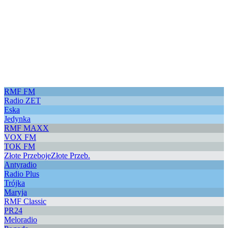
RMF FM
Radio ZET
Eska
Jedynka
RMF MAXX
VOX FM
TOK FM
Złote Przeboje
Złote Przeb.
Antyradio
Radio Plus
Trójka
Maryja
RMF Classic
PR24
Meloradio