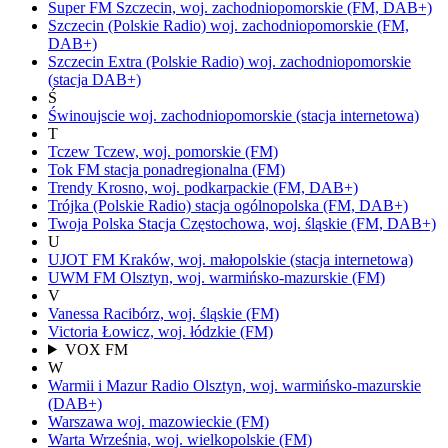
Super FM
Szczecin,
woj.
zachodniopomorskie
(FM, DAB+)
Szczecin
(Polskie Radio)
woj.
zachodniopomorskie
(FM,
DAB+)
Szczecin Extra
(Polskie Radio)
woj.
zachodniopomorskie
(stacja DAB+)
Ś
Świnoujscie
woj.
zachodniopomorskie
(stacja internetowa)
T
Tczew
Tczew,
woj.
pomorskie
(FM)
Tok FM
stacja ponadregionalna
(FM)
Trendy
Krosno,
woj.
podkarpackie
(FM, DAB+)
Trójka
(Polskie Radio)
stacja ogólnopolska
(FM, DAB+)
Twoja Polska Stacja
Częstochowa,
woj.
śląskie
(FM, DAB+)
U
UJOT FM
Kraków,
woj.
małopolskie
(stacja internetowa)
UWM FM
Olsztyn,
woj.
warmińsko-mazurskie
(FM)
V
Vanessa
Racibórz,
woj.
śląskie
(FM)
Victoria
Łowicz,
woj.
łódzkie
(FM)
VOX FM
W
Warmii i Mazur Radio
Olsztyn,
woj.
warmińsko-mazurskie
(DAB+)
Warszawa
woj.
mazowieckie
(FM)
Warta
Września,
woj.
wielkopolskie
(FM)