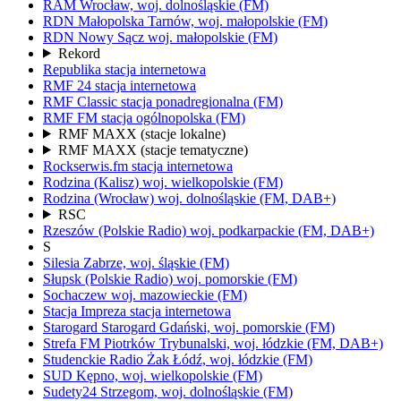
RAM
Wrocław,
woj.
dolnośląskie
(FM)
RDN Małopolska
Tarnów,
woj.
małopolskie
(FM)
RDN Nowy Sącz
woj.
małopolskie
(FM)
Rekord
Republika
stacja internetowa
RMF 24
stacja internetowa
RMF Classic
stacja ponadregionalna
(FM)
RMF FM
stacja ogólnopolska
(FM)
RMF MAXX
(stacje lokalne)
RMF MAXX
(stacje tematyczne)
Rockserwis.fm
stacja internetowa
Rodzina (Kalisz)
woj.
wielkopolskie
(FM)
Rodzina (Wrocław)
woj.
dolnośląskie
(FM, DAB+)
RSC
Rzeszów
(Polskie Radio)
woj.
podkarpackie
(FM, DAB+)
S
Silesia
Zabrze,
woj.
śląskie
(FM)
Słupsk
(Polskie Radio)
woj.
pomorskie
(FM)
Sochaczew
woj.
mazowieckie
(FM)
Stacja Impreza
stacja internetowa
Starogard
Starogard Gdański,
woj.
pomorskie
(FM)
Strefa FM
Piotrków Trybunalski,
woj.
łódzkie
(FM, DAB+)
Studenckie Radio Żak
Łódź,
woj.
łódzkie
(FM)
SUD
Kępno,
woj.
wielkopolskie
(FM)
Sudety24
Strzegom,
woj.
dolnośląskie
(FM)