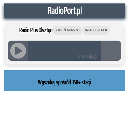
RadioPort.pl
Radio Plus Olsztyn
ZMIEŃ MIASTO
INFO O STACJI
100%
JQUERY
RADIO
PLAYER
Wyszukaj spośród 350+ stacji
and
WORDPRESS
RADIO
PLUGIN
powered
by