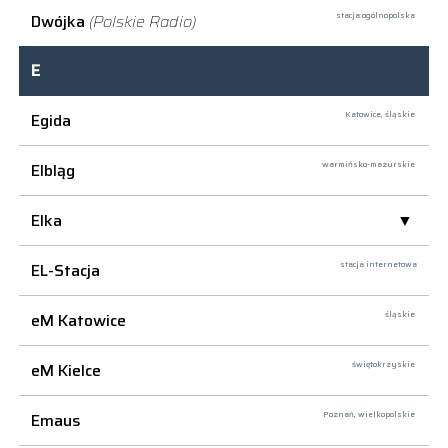
Dwójka
(Polskie Radio)
stacja ogólnopolska
E
Egida
Katowice,
śląskie
Elbląg
warmińsko-mazurskie
Elka
EL-Stacja
stacja internetowa
eM Katowice
śląskie
eM Kielce
świętokrzyskie
Emaus
Poznań,
wielkopolskie