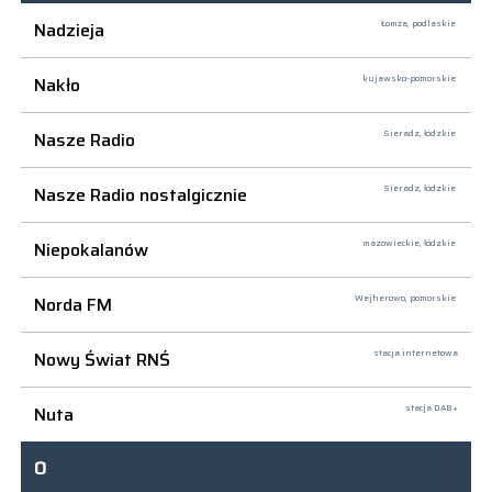
Nadzieja
Łomża,
podlaskie
Nakło
kujawsko-pomorskie
Nasze Radio
Sieradz,
łódzkie
Nasze Radio nostalgicznie
Sieradz,
łódzkie
Niepokalanów
mazowieckie, łódzkie
Norda FM
Wejherowo,
pomorskie
Nowy Świat RNŚ
stacja internetowa
Nuta
stacja DAB+
O