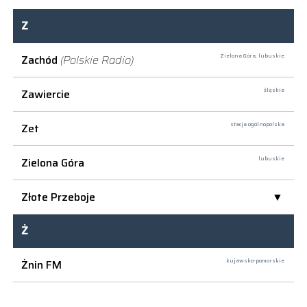
Z
Zachód
(Polskie Radio)
Zielona Góra,
lubuskie
Zawiercie
śląskie
Zet
stacja ogólnopolska
Zielona Góra
lubuskie
Złote Przeboje
Ż
Żnin FM
kujawsko-pomorskie