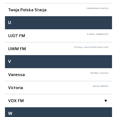
Twoja Polska Stacja
Częstochowa,
śląskie
U
UJOT FM
Kraków,
małopolskie
UWM FM
Olsztyn,
warmińsko-mazurskie
V
Vanessa
Racibórz,
śląskie
Victoria
Łowicz,
łódzkie
VOX FM
W