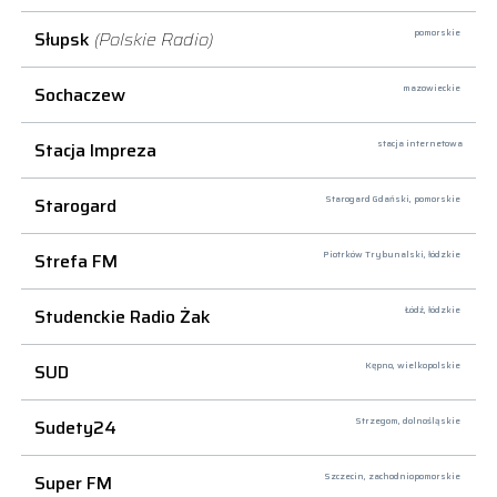
Słupsk
(Polskie Radio)
pomorskie
Sochaczew
mazowieckie
Stacja Impreza
stacja internetowa
Starogard
Starogard Gdański,
pomorskie
Strefa FM
Piotrków Trybunalski,
łódzkie
Studenckie Radio Żak
Łódź,
łódzkie
SUD
Kępno,
wielkopolskie
Sudety24
Strzegom,
dolnośląskie
Super FM
Szczecin,
zachodniopomorskie