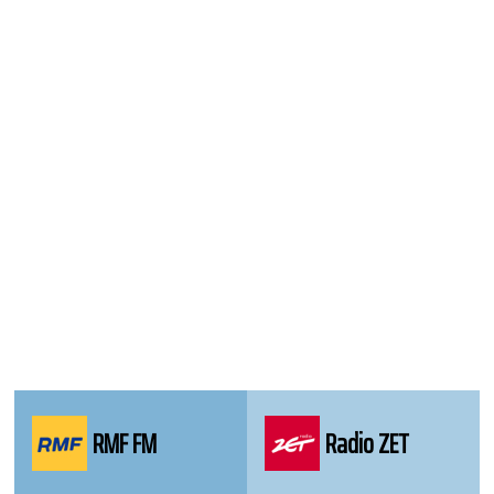
WordPress
Webdesign
Dexheim
and
FULL
SERVICE
ONLINE
AGENTUR
MAINZ
RMF FM
Radio ZET