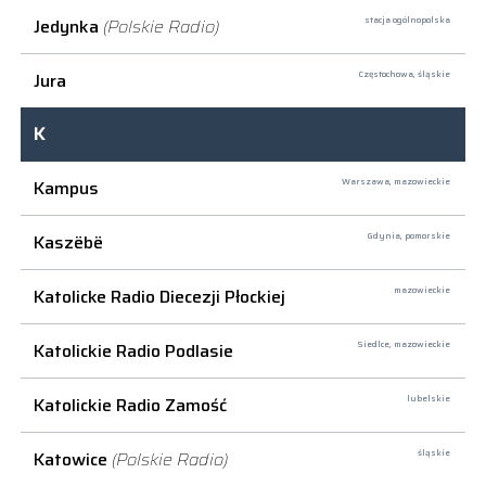
Jedynka
(Polskie Radio)
stacja ogólnopolska
Jura
Częstochowa,
śląskie
K
Kampus
Warszawa,
mazowieckie
Kaszëbë
Gdynia,
pomorskie
Katolicke Radio Diecezji Płockiej
mazowieckie
Katolickie Radio Podlasie
Siedlce,
mazowieckie
Katolickie Radio Zamość
lubelskie
Katowice
(Polskie Radio)
śląskie