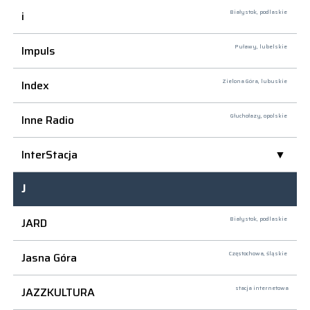
i
Białystok,
podlaskie
Impuls
Puławy,
lubelskie
Index
Zielona Góra,
lubuskie
Inne Radio
Głuchołazy,
opolskie
InterStacja
J
JARD
Białystok,
podlaskie
Jasna Góra
Częstochowa,
śląskie
JAZZKULTURA
stacja internetowa