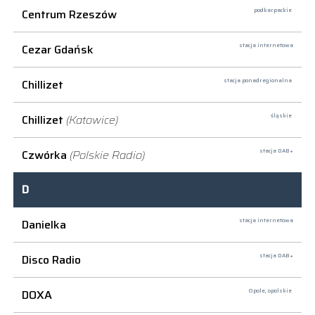
Centrum Rzeszów
podkarpackie
Cezar Gdańsk
stacja internetowa
Chillizet
stacja ponadregionalna
Chillizet
(Katowice)
śląskie
Czwórka
(Polskie Radio)
stacja DAB+
D
Danielka
stacja internetowa
Disco Radio
stacja DAB+
DOXA
Opole,
opolskie