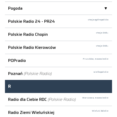
Pogoda
Polskie Radio 24 - PR24
stacja ogólnopolska
Polskie Radio Chopin
stacja DAB+
Polskie Radio Kierowców
stacja DAB+
POPradio
Pruszków,
mazowieckie
Poznań
(Polskie Radio)
wielkopolskie
R
Radio dla Ciebie RDC
(Polskie Radio)
Warszawa,
mazowieckie
Radio Ziemi Wieluńskiej
Wieluń,
łódzkie