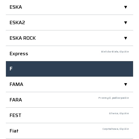
ESKA
ESKA2
ESKA ROCK
Express
Bielsko-Biała,
śląskie
F
FAMA
FARA
Przemyśl,
podkarpackie
FEST
Gliwice,
śląskie
Fiat
Częstochowa,
śląskie