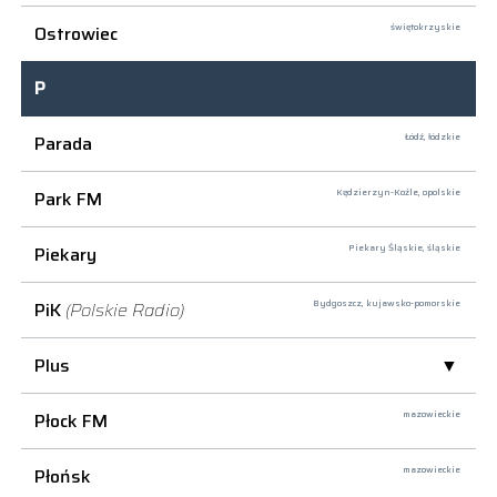
Ostrowiec
świętokrzyskie
P
Parada
Łódź,
łódzkie
Park FM
Kędzierzyn-Koźle,
opolskie
Piekary
Piekary Śląskie,
śląskie
PiK
(Polskie Radio)
Bydgoszcz,
kujawsko-pomorskie
Plus
Płock FM
mazowieckie
Płońsk
mazowieckie