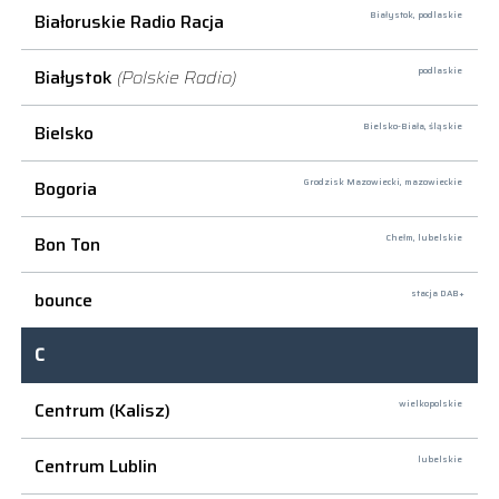
Białoruskie Radio Racja
Białystok,
podlaskie
Białystok
(Polskie Radio)
podlaskie
Bielsko
Bielsko-Biała,
śląskie
Bogoria
Grodzisk Mazowiecki,
mazowieckie
Bon Ton
Chełm,
lubelskie
bounce
stacja DAB+
C
Centrum (Kalisz)
wielkopolskie
Centrum Lublin
lubelskie