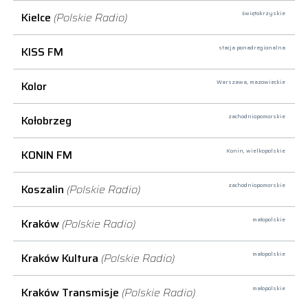
Kielce
(Polskie Radio)
świętokrzyskie
KISS FM
stacja ponadregionalna
Kolor
Warszawa,
mazowieckie
Kołobrzeg
zachodniopomorskie
KONIN FM
Konin,
wielkopolskie
Koszalin
(Polskie Radio)
zachodniopomorskie
Kraków
(Polskie Radio)
małopolskie
Kraków Kultura
(Polskie Radio)
małopolskie
Kraków Transmisje
(Polskie Radio)
małopolskie