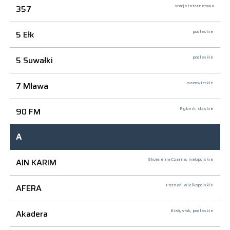
357
stacja internetowa
5 Ełk
podlaskie
5 Suwałki
podlaskie
7 Mława
mazowieckie
90 FM
Rybnik,
śląskie
A
AIN KARIM
Skomielna Czarna,
małopolskie
AFERA
Poznań,
wielkopolskie
Akadera
Białystok,
podlaskie