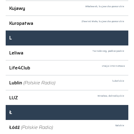
Kujawy
Włocławek,
kujawsko-pomorskie
Kuropatwa
Zławieś Mała,
kujawsko-pomorskie
L
Leliwa
Tarnobrzeg,
podkarpackie
Life4Club
stacja internetowa
Lublin
(Polskie Radio)
lubelskie
LUZ
Wrocław,
dolnośląskie
Ł
Łódź
(Polskie Radio)
łódzkie