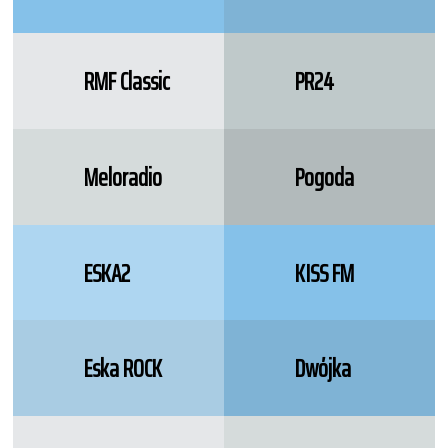
RMF Classic
PR24
Meloradio
Pogoda
ESKA2
KISS FM
Eska ROCK
Dwójka