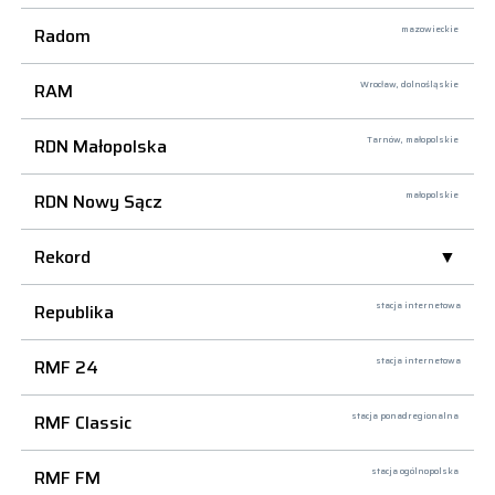
Radom
mazowieckie
RAM
Wrocław,
dolnośląskie
RDN Małopolska
Tarnów,
małopolskie
RDN Nowy Sącz
małopolskie
Rekord
Republika
stacja internetowa
RMF 24
stacja internetowa
RMF Classic
stacja ponadregionalna
RMF FM
stacja ogólnopolska