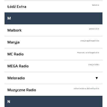
Łódź Extra
łódzkie
M
Malbork
pomorskie
Maryja
stacja ogólnopolska
MC Radio
Poznań,
wielkopolskie
MEGA Radio
stacja DAB+
Meloradio
Muzyczne Radio
Jelenia Góra,
dolnośląskie
N