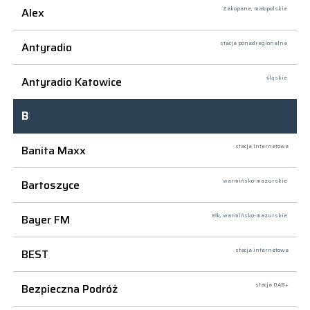
Alex
Zakopane,
małopolskie
Antyradio
stacja ponadregionalna
Antyradio Katowice
śląskie
B
Banita Maxx
stacja internetowa
Bartoszyce
warmińsko-mazurskie
Bayer FM
Ełk,
warmińsko-mazurskie
BEST
stacja internetowa
Bezpieczna Podróż
stacja DAB+