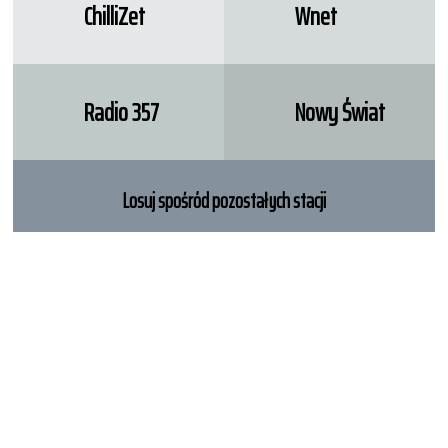
ChilliZet
Wnet
Radio 357
Nowy Świat
Losuj spośród pozostałych stacji