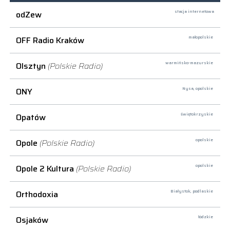
odZew
stacja internetowa
OFF Radio Kraków
małopolskie
Olsztyn
(Polskie Radio)
warmińsko-mazurskie
ONY
Nysa,
opolskie
Opatów
świętokrzyskie
Opole
(Polskie Radio)
opolskie
Opole 2 Kultura
(Polskie Radio)
opolskie
Orthodoxia
Białystok,
podlaskie
Osjaków
łódzkie