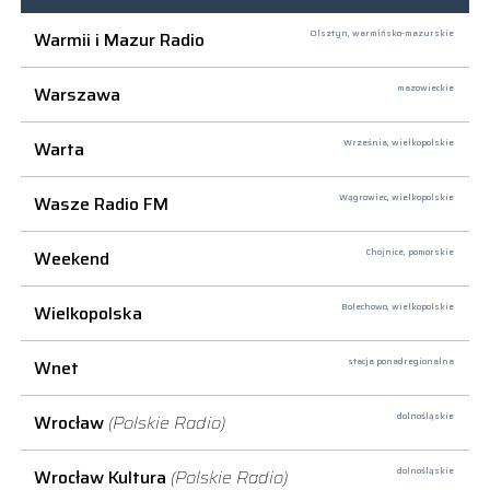
Warmii i Mazur Radio
Olsztyn,
warmińsko-mazurskie
Warszawa
mazowieckie
Warta
Września,
wielkopolskie
Wasze Radio FM
Wągrowiec,
wielkopolskie
Weekend
Chojnice,
pomorskie
Wielkopolska
Bolechowo,
wielkopolskie
Wnet
stacja ponadregionalna
Wrocław
(Polskie Radio)
dolnośląskie
Wrocław Kultura
(Polskie Radio)
dolnośląskie