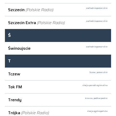
Szczecin
(Polskie Radio)
zachodniopomorskie
Szczecin Extra
(Polskie Radio)
zachodniopomorskie
Ś
Świnoujscie
zachodniopomorskie
T
Tczew
Tczew,
pomorskie
Tok FM
stacja ponadregionalna
Trendy
Krosno,
podkarpackie
Trójka
(Polskie Radio)
stacja ogólnopolska