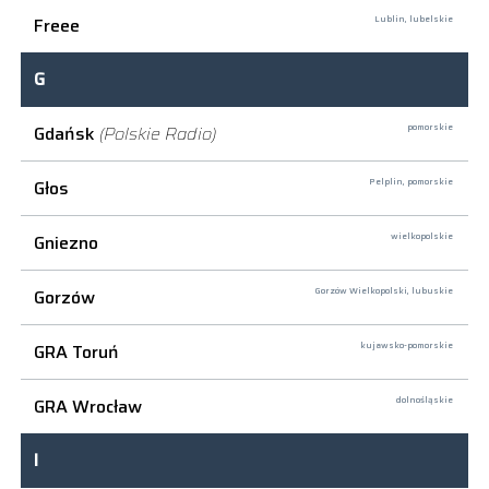
Freee
Lublin,
lubelskie
G
Gdańsk
(Polskie Radio)
pomorskie
Głos
Pelplin,
pomorskie
Gniezno
wielkopolskie
Gorzów
Gorzów Wielkopolski,
lubuskie
GRA Toruń
kujawsko-pomorskie
GRA Wrocław
dolnośląskie
I