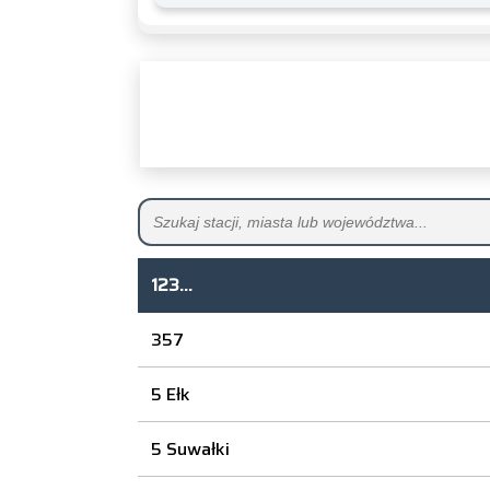
123...
357
5 Ełk
5 Suwałki