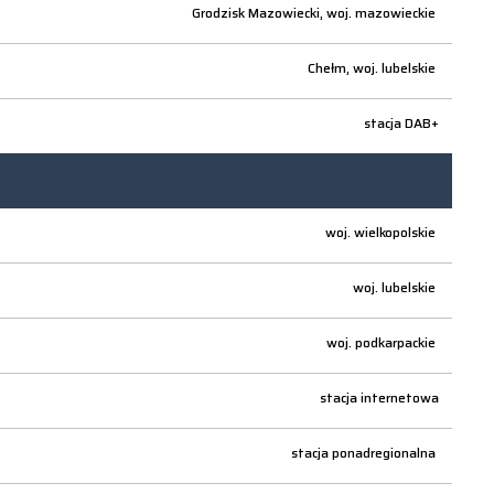
Grodzisk Mazowiecki,
woj.
mazowieckie
Chełm,
woj.
lubelskie
stacja DAB+
woj.
wielkopolskie
woj.
lubelskie
woj.
podkarpackie
stacja internetowa
stacja ponadregionalna