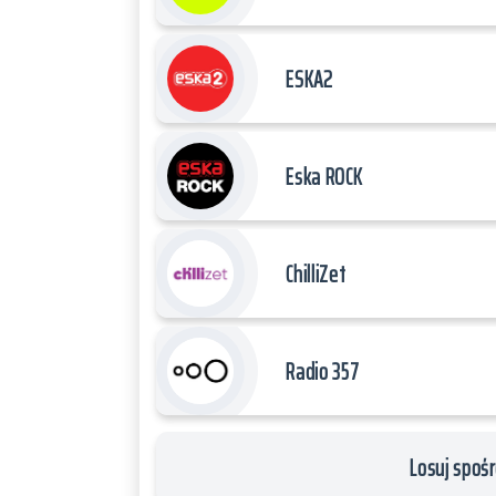
ESKA2
Eska ROCK
ChilliZet
Radio 357
Losuj spośr