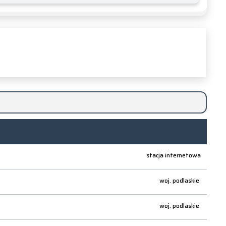
stacja internetowa
woj.
podlaskie
woj.
podlaskie