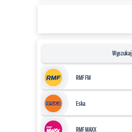
RADIO
PLAYER
and
WORDPRESS
RADIO
PLUGIN
powered
by
Wyszukaj 
WordPress
Webdesign
Dexheim
RMF FM
and
FULL
SERVICE
Eska
ONLINE
AGENTUR
MAINZ
RMF MAXX