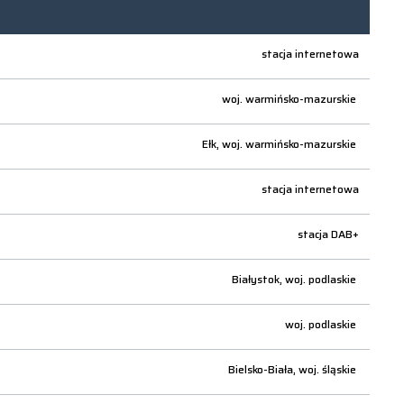
stacja internetowa
woj.
warmińsko-mazurskie
Ełk,
woj.
warmińsko-mazurskie
stacja internetowa
stacja DAB+
Białystok,
woj.
podlaskie
woj.
podlaskie
Bielsko-Biała,
woj.
śląskie