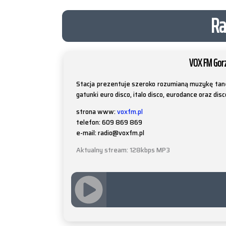
Ra
VOX FM Gor
Stacja prezentuje szeroko rozumianą muzykę tane
gatunki euro disco, italo disco, eurodance oraz disc
strona www:
voxfm.pl
telefon: 609 869 869
e-mail: radio@voxfm.pl
Aktualny stream: 128kbps MP3
JQUERY