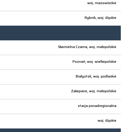
woj.
mazowieckie
Rybnik,
woj.
śląskie
Skomielna Czarna,
woj.
małopolskie
Poznań,
woj.
wielkopolskie
Białystok,
woj.
podlaskie
Zakopane,
woj.
małopolskie
stacja ponadregionalna
woj.
śląskie