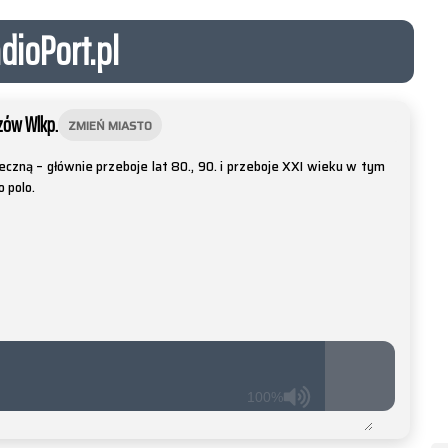
dioPort.pl
zów Wlkp.
ZMIEŃ MIASTO
czną – głównie przeboje lat 80., 90. i przeboje XXI wieku w tym
o polo.
100%