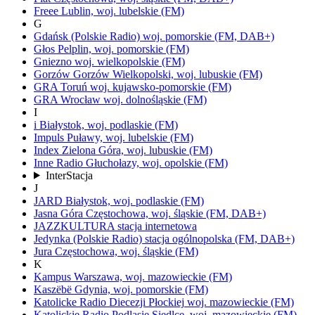
Freee
Lublin,
woj.
lubelskie
(FM)
G
Gdańsk
(Polskie Radio)
woj.
pomorskie
(FM, DAB+)
Głos
Pelplin,
woj.
pomorskie
(FM)
Gniezno
woj.
wielkopolskie
(FM)
Gorzów
Gorzów Wielkopolski,
woj.
lubuskie
(FM)
GRA Toruń
woj.
kujawsko-pomorskie
(FM)
GRA Wrocław
woj.
dolnośląskie
(FM)
I
i
Białystok,
woj.
podlaskie
(FM)
Impuls
Puławy,
woj.
lubelskie
(FM)
Index
Zielona Góra,
woj.
lubuskie
(FM)
Inne Radio
Głuchołazy,
woj.
opolskie
(FM)
InterStacja
J
JARD
Białystok,
woj.
podlaskie
(FM)
Jasna Góra
Częstochowa,
woj.
śląskie
(FM, DAB+)
JAZZKULTURA
stacja internetowa
Jedynka
(Polskie Radio)
stacja ogólnopolska
(FM, DAB+)
Jura
Częstochowa,
woj.
śląskie
(FM)
K
Kampus
Warszawa,
woj.
mazowieckie
(FM)
Kaszëbë
Gdynia,
woj.
pomorskie
(FM)
Katolicke Radio Diecezji Płockiej
woj.
mazowieckie
(FM)
Katolickie Radio Podlasie
Siedlce,
woj.
mazowieckie
(FM)