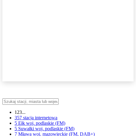
123...
357
stacja internetowa
5 Ełk
woj.
podlaskie
(FM)
5 Suwałki
woj.
podlaskie
(FM)
7 Mława
woj.
mazowieckie
(FM, DAB+)