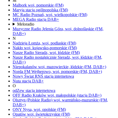
M
Malbork
woj.
pomorskie
(FM)
Maryja
stacja ogólnopolska
(FM)
MC Radio
Poznań,
woj.
wielkopolskie
(FM)
MEGA Radio
stacja DAB+
Meloradio
Muzyczne Radio
Jelenia Góra,
woj.
dolnośląskie
(FM,
DAB+)
N
Nadzieja
Łomża,
woj.
podlaskie
(FM)
Nakło
woj.
kujawsko-pomorskie
(FM)
Nasze Radio
Sieradz,
woj.
łódzkie
(FM)
Nasze Radio nostalgicznie
Sieradz,
woj.
łódzkie
(FM,
DAB+)
Niepokalanów
woj.
mazowieckie, łódzkie
(FM, DAB+)
Norda FM
Wejherowo,
woj.
pomorskie
(FM, DAB+)
Nowy Świat RNŚ
stacja internetowa
Nuta
stacja DAB+
O
odZew
stacja internetowa
OFF Radio Kraków
woj.
małopolskie
(stacja DAB+)
Olsztyn
(Polskie Radio)
woj.
warmińsko-mazurskie
(FM,
DAB+)
ONY
Nysa,
woj.
opolskie
(FM)
Opatów
woj.
świętokrzyskie
(FM)