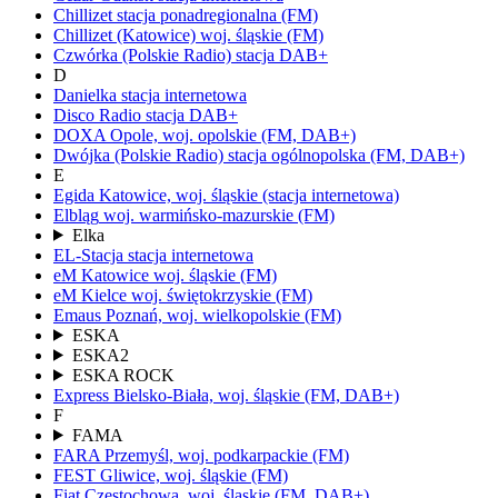
Chillizet
stacja ponadregionalna
(FM)
Chillizet
(Katowice)
woj.
śląskie
(FM)
Czwórka
(Polskie Radio)
stacja DAB+
D
Danielka
stacja internetowa
Disco Radio
stacja DAB+
DOXA
Opole,
woj.
opolskie
(FM, DAB+)
Dwójka
(Polskie Radio)
stacja ogólnopolska
(FM, DAB+)
E
Egida
Katowice,
woj.
śląskie
(stacja internetowa)
Elbląg
woj.
warmińsko-mazurskie
(FM)
Elka
EL-Stacja
stacja internetowa
eM Katowice
woj.
śląskie
(FM)
eM Kielce
woj.
świętokrzyskie
(FM)
Emaus
Poznań,
woj.
wielkopolskie
(FM)
ESKA
ESKA2
ESKA ROCK
Express
Bielsko-Biała,
woj.
śląskie
(FM, DAB+)
F
FAMA
FARA
Przemyśl,
woj.
podkarpackie
(FM)
FEST
Gliwice,
woj.
śląskie
(FM)
Fiat
Częstochowa,
woj.
śląskie
(FM, DAB+)