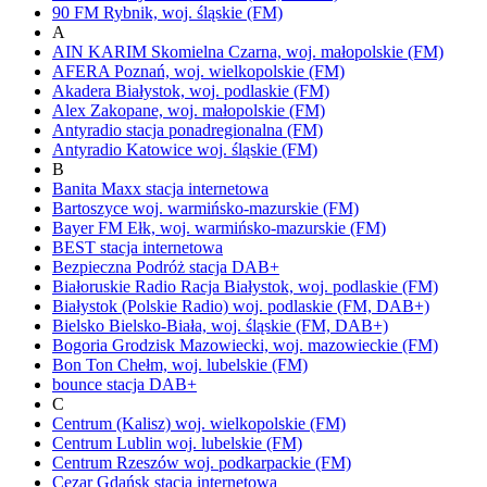
90 FM
Rybnik,
woj.
śląskie
(FM)
A
AIN KARIM
Skomielna Czarna,
woj.
małopolskie
(FM)
AFERA
Poznań,
woj.
wielkopolskie
(FM)
Akadera
Białystok,
woj.
podlaskie
(FM)
Alex
Zakopane,
woj.
małopolskie
(FM)
Antyradio
stacja ponadregionalna
(FM)
Antyradio Katowice
woj.
śląskie
(FM)
B
Banita Maxx
stacja internetowa
Bartoszyce
woj.
warmińsko-mazurskie
(FM)
Bayer FM
Ełk,
woj.
warmińsko-mazurskie
(FM)
BEST
stacja internetowa
Bezpieczna Podróż
stacja DAB+
Białoruskie Radio Racja
Białystok,
woj.
podlaskie
(FM)
Białystok
(Polskie Radio)
woj.
podlaskie
(FM, DAB+)
Bielsko
Bielsko-Biała,
woj.
śląskie
(FM, DAB+)
Bogoria
Grodzisk Mazowiecki,
woj.
mazowieckie
(FM)
Bon Ton
Chełm,
woj.
lubelskie
(FM)
bounce
stacja DAB+
C
Centrum (Kalisz)
woj.
wielkopolskie
(FM)
Centrum Lublin
woj.
lubelskie
(FM)
Centrum Rzeszów
woj.
podkarpackie
(FM)
Cezar Gdańsk
stacja internetowa