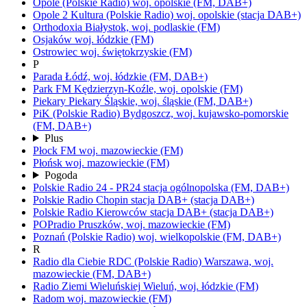
Opole
(Polskie Radio)
woj.
opolskie
(FM, DAB+)
Opole 2 Kultura
(Polskie Radio)
woj.
opolskie
(stacja DAB+)
Orthodoxia
Białystok,
woj.
podlaskie
(FM)
Osjaków
woj.
łódzkie
(FM)
Ostrowiec
woj.
świętokrzyskie
(FM)
P
Parada
Łódź,
woj.
łódzkie
(FM, DAB+)
Park FM
Kędzierzyn-Koźle,
woj.
opolskie
(FM)
Piekary
Piekary Śląskie,
woj.
śląskie
(FM, DAB+)
PiK
(Polskie Radio)
Bydgoszcz,
woj.
kujawsko-pomorskie
(FM, DAB+)
Plus
Płock FM
woj.
mazowieckie
(FM)
Płońsk
woj.
mazowieckie
(FM)
Pogoda
Polskie Radio 24 - PR24
stacja ogólnopolska
(FM, DAB+)
Polskie Radio Chopin
stacja DAB+
(stacja DAB+)
Polskie Radio Kierowców
stacja DAB+
(stacja DAB+)
POPradio
Pruszków,
woj.
mazowieckie
(FM)
Poznań
(Polskie Radio)
woj.
wielkopolskie
(FM, DAB+)
R
Radio dla Ciebie RDC
(Polskie Radio)
Warszawa,
woj.
mazowieckie
(FM, DAB+)
Radio Ziemi Wieluńskiej
Wieluń,
woj.
łódzkie
(FM)
Radom
woj.
mazowieckie
(FM)