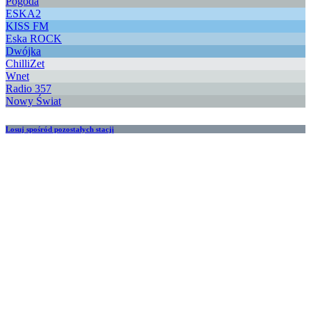
Pogoda
ESKA2
KISS FM
Eska ROCK
Dwójka
ChilliZet
Wnet
Radio 357
Nowy Świat
Losuj spośród pozostałych stacji