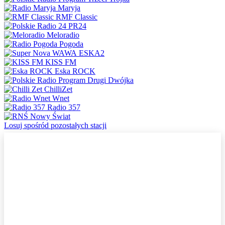
Maryja
RMF Classic
PR24
Meloradio
Pogoda
ESKA2
KISS FM
Eska ROCK
Dwójka
ChilliZet
Wnet
Radio 357
Nowy Świat
Losuj spośród pozostałych stacji