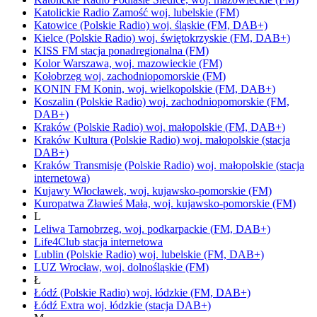
Katolickie Radio Zamość
woj.
lubelskie
(FM)
Katowice
(Polskie Radio)
woj.
śląskie
(FM, DAB+)
Kielce
(Polskie Radio)
woj.
świętokrzyskie
(FM, DAB+)
KISS FM
stacja ponadregionalna
(FM)
Kolor
Warszawa,
woj.
mazowieckie
(FM)
Kołobrzeg
woj.
zachodniopomorskie
(FM)
KONIN FM
Konin,
woj.
wielkopolskie
(FM, DAB+)
Koszalin
(Polskie Radio)
woj.
zachodniopomorskie
(FM,
DAB+)
Kraków
(Polskie Radio)
woj.
małopolskie
(FM, DAB+)
Kraków Kultura
(Polskie Radio)
woj.
małopolskie
(stacja
DAB+)
Kraków Transmisje
(Polskie Radio)
woj.
małopolskie
(stacja
internetowa)
Kujawy
Włocławek,
woj.
kujawsko-pomorskie
(FM)
Kuropatwa
Zławieś Mała,
woj.
kujawsko-pomorskie
(FM)
L
Leliwa
Tarnobrzeg,
woj.
podkarpackie
(FM, DAB+)
Life4Club
stacja internetowa
Lublin
(Polskie Radio)
woj.
lubelskie
(FM, DAB+)
LUZ
Wrocław,
woj.
dolnośląskie
(FM)
Ł
Łódź
(Polskie Radio)
woj.
łódzkie
(FM, DAB+)
Łódź Extra
woj.
łódzkie
(stacja DAB+)