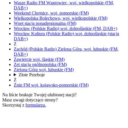
Wasze Radio FM
Wągrowiec,
woj.
wielkopolskie
(FM,
DAB+)
Weekend
Chojnice,
woj.
pomorskie
(FM)
Wielkopolska
Bolechowo,
woj.
wielkopolskie
(FM)
Wnet
stacja ponadregionalna
(FM)
Wrocław
(Polskie Radio)
woj.
dolnośląskie
(FM, DAB+)
Wrocław Kultura
(Polskie Radio)
woj.
dolnośląskie
(stacja
DAB+)
Z
Zachód
(Polskie Radio)
Zielona Góra,
woj.
lubuskie
(FM,
DAB+)
Zawiercie
woj.
śląskie
(FM)
Zet
stacja ogólnopolska
(FM)
Zielona Góra
woj.
lubuskie
(FM)
Złote Przeboje
Ż
Żnin FM
woj.
kujawsko-pomorskie
(FM)
Na liście brakuje Twojej ulubionej stacji?
Masz uwagi dotyczące strony?
Skorzystaj z
formularza.