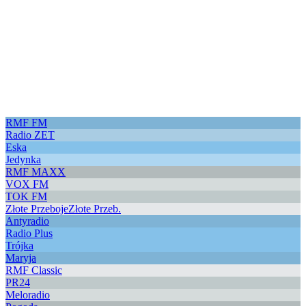
RMF FM
Radio ZET
Eska
Jedynka
RMF MAXX
VOX FM
TOK FM
Złote Przeboje
Złote Przeb.
Antyradio
Radio Plus
Trójka
Maryja
RMF Classic
PR24
Meloradio