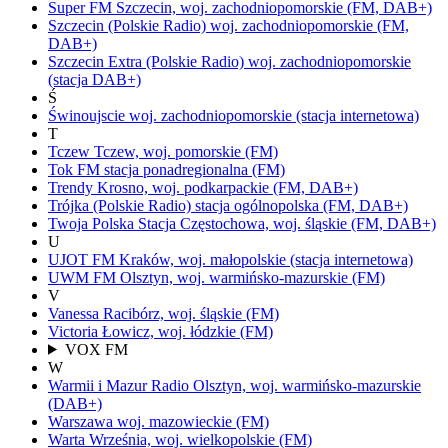
Super FM
Szczecin,
woj.
zachodniopomorskie
(FM, DAB+)
Szczecin
(Polskie Radio)
woj.
zachodniopomorskie
(FM,
DAB+)
Szczecin Extra
(Polskie Radio)
woj.
zachodniopomorskie
(stacja DAB+)
Ś
Świnoujscie
woj.
zachodniopomorskie
(stacja internetowa)
T
Tczew
Tczew,
woj.
pomorskie
(FM)
Tok FM
stacja ponadregionalna
(FM)
Trendy
Krosno,
woj.
podkarpackie
(FM, DAB+)
Trójka
(Polskie Radio)
stacja ogólnopolska
(FM, DAB+)
Twoja Polska Stacja
Częstochowa,
woj.
śląskie
(FM, DAB+)
U
UJOT FM
Kraków,
woj.
małopolskie
(stacja internetowa)
UWM FM
Olsztyn,
woj.
warmińsko-mazurskie
(FM)
V
Vanessa
Racibórz,
woj.
śląskie
(FM)
Victoria
Łowicz,
woj.
łódzkie
(FM)
VOX FM
W
Warmii i Mazur Radio
Olsztyn,
woj.
warmińsko-mazurskie
(DAB+)
Warszawa
woj.
mazowieckie
(FM)
Warta
Września,
woj.
wielkopolskie
(FM)