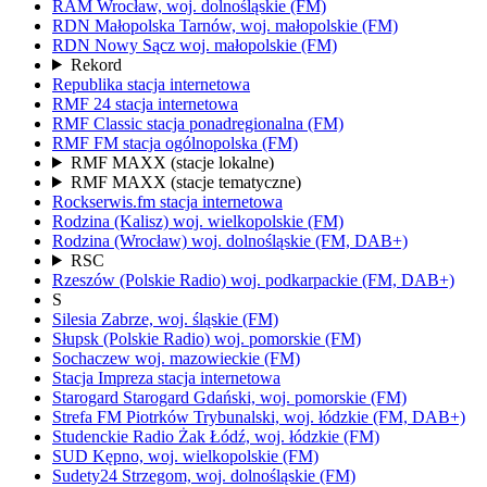
RAM
Wrocław,
woj.
dolnośląskie
(FM)
RDN Małopolska
Tarnów,
woj.
małopolskie
(FM)
RDN Nowy Sącz
woj.
małopolskie
(FM)
Rekord
Republika
stacja internetowa
RMF 24
stacja internetowa
RMF Classic
stacja ponadregionalna
(FM)
RMF FM
stacja ogólnopolska
(FM)
RMF MAXX
(stacje lokalne)
RMF MAXX
(stacje tematyczne)
Rockserwis.fm
stacja internetowa
Rodzina (Kalisz)
woj.
wielkopolskie
(FM)
Rodzina (Wrocław)
woj.
dolnośląskie
(FM, DAB+)
RSC
Rzeszów
(Polskie Radio)
woj.
podkarpackie
(FM, DAB+)
S
Silesia
Zabrze,
woj.
śląskie
(FM)
Słupsk
(Polskie Radio)
woj.
pomorskie
(FM)
Sochaczew
woj.
mazowieckie
(FM)
Stacja Impreza
stacja internetowa
Starogard
Starogard Gdański,
woj.
pomorskie
(FM)
Strefa FM
Piotrków Trybunalski,
woj.
łódzkie
(FM, DAB+)
Studenckie Radio Żak
Łódź,
woj.
łódzkie
(FM)
SUD
Kępno,
woj.
wielkopolskie
(FM)
Sudety24
Strzegom,
woj.
dolnośląskie
(FM)