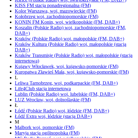
KISS FM
stacja ponadregionalna
(FM)
Kolor
Warszawa,
woj.
mazowieckie
(FM)
Kołobrzeg
woj.
zachodniopomorskie
(FM)
KONIN FM
Konin,
woj.
wielkopolskie
(FM, DAB+)
Koszalin
(Polskie Radio)
woj.
zachodniopomorskie
(FM,
DAB+)
Kraków
(Polskie Radio)
woj.
małopolskie
(FM, DAB+)
Kraków Kultura
(Polskie Radio)
woj.
małopolskie
(stacja
DAB+)
Kraków Transmisje
(Polskie Radio)
woj.
małopolskie
(stacja
internetowa)
Kujawy
Włocławek,
woj.
kujawsko-pomorskie
(FM)
Kuropatwa
Zławieś Mała,
woj.
kujawsko-pomorskie
(FM)
L
Leliwa
Tarnobrzeg,
woj.
podkarpackie
(FM, DAB+)
Life4Club
stacja internetowa
Lublin
(Polskie Radio)
woj.
lubelskie
(FM, DAB+)
LUZ
Wrocław,
woj.
dolnośląskie
(FM)
Ł
Łódź
(Polskie Radio)
woj.
łódzkie
(FM, DAB+)
Łódź Extra
woj.
łódzkie
(stacja DAB+)
M
Malbork
woj.
pomorskie
(FM)
Maryja
stacja ogólnopolska
(FM)