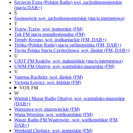
Szczecin Extra
(Polskie Radio)
woj.
zachodniopomorskie
(stacja DAB+)
Ś
Świnoujscie
woj.
zachodniopomorskie
(stacja internetowa)
T
Tczew
Tczew,
woj.
pomorskie
(FM)
Tok FM
stacja ponadregionalna
(FM)
Trendy
Krosno,
woj.
podkarpackie
(FM, DAB+)
Trójka
(Polskie Radio)
stacja ogólnopolska
(FM, DAB+)
Twoja Polska Stacja
Częstochowa,
woj.
śląskie
(FM, DAB+)
U
UJOT FM
Kraków,
woj.
małopolskie
(stacja internetowa)
UWM FM
Olsztyn,
woj.
warmińsko-mazurskie
(FM)
V
Vanessa
Racibórz,
woj.
śląskie
(FM)
Victoria
Łowicz,
woj.
łódzkie
(FM)
VOX FM
W
Warmii i Mazur Radio
Olsztyn,
woj.
warmińsko-mazurskie
(DAB+)
Warszawa
woj.
mazowieckie
(FM)
Warta
Września,
woj.
wielkopolskie
(FM)
Wasze Radio FM
Wągrowiec,
woj.
wielkopolskie
(FM,
DAB+)
Weekend
Chojnice,
woj.
pomorskie
(FM)