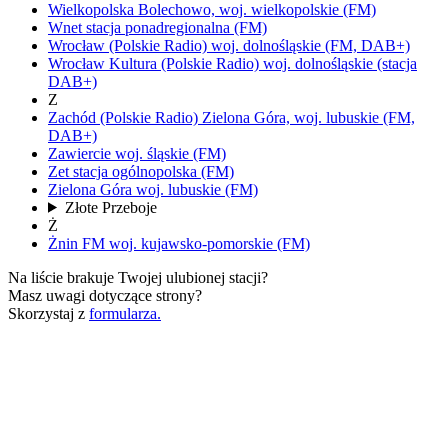
Wielkopolska
Bolechowo,
woj.
wielkopolskie
(FM)
Wnet
stacja ponadregionalna
(FM)
Wrocław
(Polskie Radio)
woj.
dolnośląskie
(FM, DAB+)
Wrocław Kultura
(Polskie Radio)
woj.
dolnośląskie
(stacja
DAB+)
Z
Zachód
(Polskie Radio)
Zielona Góra,
woj.
lubuskie
(FM,
DAB+)
Zawiercie
woj.
śląskie
(FM)
Zet
stacja ogólnopolska
(FM)
Zielona Góra
woj.
lubuskie
(FM)
Złote Przeboje
Ż
Żnin FM
woj.
kujawsko-pomorskie
(FM)
Na liście brakuje Twojej ulubionej stacji?
Masz uwagi dotyczące strony?
Skorzystaj z
formularza.