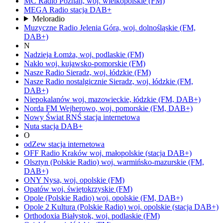
MC Radio
Poznań,
woj.
wielkopolskie
(FM)
MEGA Radio
stacja DAB+
Meloradio
Muzyczne Radio
Jelenia Góra,
woj.
dolnośląskie
(FM,
DAB+)
N
Nadzieja
Łomża,
woj.
podlaskie
(FM)
Nakło
woj.
kujawsko-pomorskie
(FM)
Nasze Radio
Sieradz,
woj.
łódzkie
(FM)
Nasze Radio nostalgicznie
Sieradz,
woj.
łódzkie
(FM,
DAB+)
Niepokalanów
woj.
mazowieckie, łódzkie
(FM, DAB+)
Norda FM
Wejherowo,
woj.
pomorskie
(FM, DAB+)
Nowy Świat RNŚ
stacja internetowa
Nuta
stacja DAB+
O
odZew
stacja internetowa
OFF Radio Kraków
woj.
małopolskie
(stacja DAB+)
Olsztyn
(Polskie Radio)
woj.
warmińsko-mazurskie
(FM,
DAB+)
ONY
Nysa,
woj.
opolskie
(FM)
Opatów
woj.
świętokrzyskie
(FM)
Opole
(Polskie Radio)
woj.
opolskie
(FM, DAB+)
Opole 2 Kultura
(Polskie Radio)
woj.
opolskie
(stacja DAB+)
Orthodoxia
Białystok,
woj.
podlaskie
(FM)