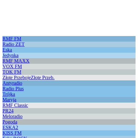
RMF FM
Radio ZET
Eska
Jedynka
RMF MAXX
VOX FM
TOK FM
Złote Przeboje
Złote Przeb.
Antyradio
Radio Plus
Trójka
Maryja
RMF Classic
PR24
Meloradio
Pogoda
ESKA2
KISS FM