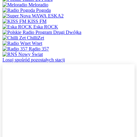
Meloradio
Pogoda
ESKA2
KISS FM
Eska ROCK
Dwójka
ChilliZet
Wnet
Radio 357
Nowy Świat
Losuj spośród pozostałych stacji