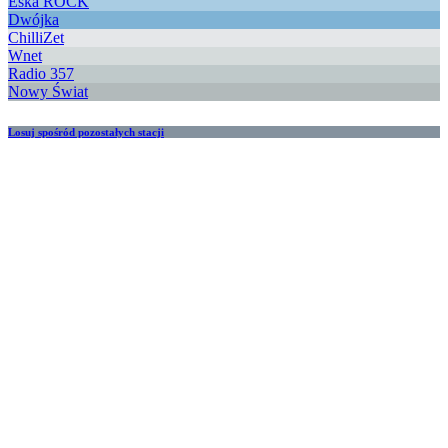
Eska ROCK
Dwójka
ChilliZet
Wnet
Radio 357
Nowy Świat
Losuj spośród pozostałych stacji