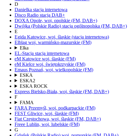
D
Danielka
stacja internetowa
Disco Radio
stacja DAB+
DOXA
Opole,
woj.
opolskie
(FM, DAB+)
Dwójka
(Polskie Radio)
stacja ogólnopolska
(FM, DAB+)
E
Egida
Katowice,
woj.
śląskie
(stacja internetowa)
Elbląg
woj.
warmińsko-mazurskie
(FM)
Elka
EL-Stacja
stacja internetowa
eM Katowice
woj.
śląskie
(FM)
eM Kielce
woj.
świętokrzyskie
(FM)
Emaus
Poznań,
woj.
wielkopolskie
(FM)
ESKA
ESKA2
ESKA ROCK
Express
Bielsko-Biała,
woj.
śląskie
(FM, DAB+)
F
FAMA
FARA
Przemyśl,
woj.
podkarpackie
(FM)
FEST
Gliwice,
woj.
śląskie
(FM)
Fiat
Częstochowa,
woj.
śląskie
(FM, DAB+)
Freee
Lublin,
woj.
lubelskie
(FM)
G
Gdańsk
(Polskie Radio)
woj.
pomorskie
(FM, DAB+)