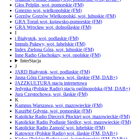
Głos
Pelplin,
woj.
pomorskie
(FM)
Gniezno
woj.
wielkopolskie
(FM)
Gorzów
Gorzów Wielkopolski,
woj.
lubuskie
(FM)
GRA Toruń
woj.
kujawsko-pomorskie
(FM)
GRA Wrocław
woj.
dolnośląskie
(FM)
I
i
Białystok,
woj.
podlaskie
(FM)
Impuls
Puławy,
woj.
lubelskie
(FM)
Index
Zielona Góra,
woj.
lubuskie
(FM)
Inne Radio
Głuchołazy,
woj.
opolskie
(FM)
InterStacja
J
JARD
Białystok,
woj.
podlaskie
(FM)
Jasna Góra
Częstochowa,
woj.
śląskie
(FM, DAB+)
JAZZKULTURA
stacja internetowa
Jedynka
(Polskie Radio)
stacja ogólnopolska
(FM, DAB+)
Jura
Częstochowa,
woj.
śląskie
(FM)
K
Kampus
Warszawa,
woj.
mazowieckie
(FM)
Kaszëbë
Gdynia,
woj.
pomorskie
(FM)
Katolicke Radio Diecezji Płockiej
woj.
mazowieckie
(FM)
Katolickie Radio Podlasie
Siedlce,
woj.
mazowieckie
(FM)
Katolickie Radio Zamość
woj.
lubelskie
(FM)
Katowice
(Polskie Radio)
woj.
śląskie
(FM, DAB+)
Kielce
(Polskie Radio)
woj.
świętokrzyskie
(FM, DAB+)