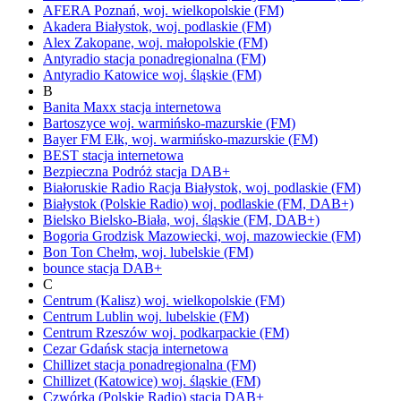
AFERA
Poznań,
woj.
wielkopolskie
(FM)
Akadera
Białystok,
woj.
podlaskie
(FM)
Alex
Zakopane,
woj.
małopolskie
(FM)
Antyradio
stacja ponadregionalna
(FM)
Antyradio Katowice
woj.
śląskie
(FM)
B
Banita Maxx
stacja internetowa
Bartoszyce
woj.
warmińsko-mazurskie
(FM)
Bayer FM
Ełk,
woj.
warmińsko-mazurskie
(FM)
BEST
stacja internetowa
Bezpieczna Podróż
stacja DAB+
Białoruskie Radio Racja
Białystok,
woj.
podlaskie
(FM)
Białystok
(Polskie Radio)
woj.
podlaskie
(FM, DAB+)
Bielsko
Bielsko-Biała,
woj.
śląskie
(FM, DAB+)
Bogoria
Grodzisk Mazowiecki,
woj.
mazowieckie
(FM)
Bon Ton
Chełm,
woj.
lubelskie
(FM)
bounce
stacja DAB+
C
Centrum (Kalisz)
woj.
wielkopolskie
(FM)
Centrum Lublin
woj.
lubelskie
(FM)
Centrum Rzeszów
woj.
podkarpackie
(FM)
Cezar Gdańsk
stacja internetowa
Chillizet
stacja ponadregionalna
(FM)
Chillizet
(Katowice)
woj.
śląskie
(FM)
Czwórka
(Polskie Radio)
stacja DAB+