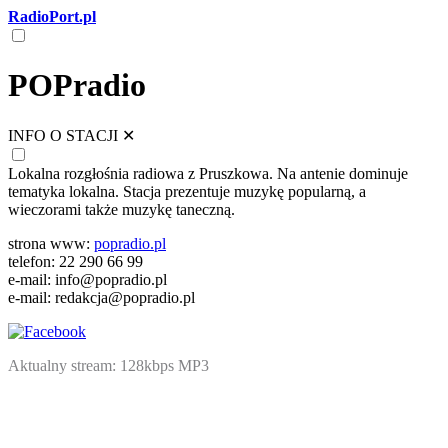
RadioPort.pl
POPradio
INFO O STACJI
✕
Lokalna rozgłośnia radiowa z Pruszkowa. Na antenie dominuje
tematyka lokalna. Stacja prezentuje muzykę popularną, a
wieczorami także muzykę taneczną.
strona www:
popradio.pl
telefon: 22 290 66 99
e-mail: info@popradio.pl
e-mail: redakcja@popradio.pl
Aktualny stream: 128kbps MP3
NATIVE
INTERNET
WEB