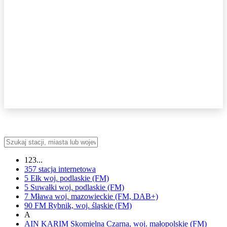
123...
357
stacja internetowa
5 Ełk
woj.
podlaskie
(FM)
5 Suwałki
woj.
podlaskie
(FM)
7 Mława
woj.
mazowieckie
(FM, DAB+)
90 FM
Rybnik,
woj.
śląskie
(FM)
A
AIN KARIM
Skomielna Czarna,
woj.
małopolskie
(FM)