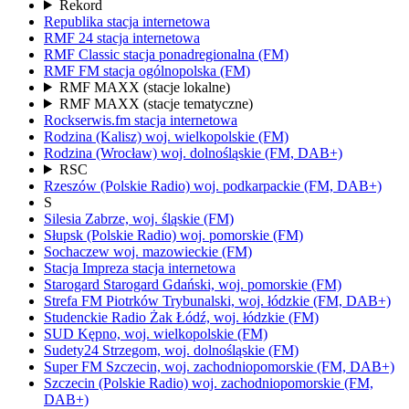
Rekord
Republika
stacja internetowa
RMF 24
stacja internetowa
RMF Classic
stacja ponadregionalna
(FM)
RMF FM
stacja ogólnopolska
(FM)
RMF MAXX
(stacje lokalne)
RMF MAXX
(stacje tematyczne)
Rockserwis.fm
stacja internetowa
Rodzina (Kalisz)
woj.
wielkopolskie
(FM)
Rodzina (Wrocław)
woj.
dolnośląskie
(FM, DAB+)
RSC
Rzeszów
(Polskie Radio)
woj.
podkarpackie
(FM, DAB+)
S
Silesia
Zabrze,
woj.
śląskie
(FM)
Słupsk
(Polskie Radio)
woj.
pomorskie
(FM)
Sochaczew
woj.
mazowieckie
(FM)
Stacja Impreza
stacja internetowa
Starogard
Starogard Gdański,
woj.
pomorskie
(FM)
Strefa FM
Piotrków Trybunalski,
woj.
łódzkie
(FM, DAB+)
Studenckie Radio Żak
Łódź,
woj.
łódzkie
(FM)
SUD
Kępno,
woj.
wielkopolskie
(FM)
Sudety24
Strzegom,
woj.
dolnośląskie
(FM)
Super FM
Szczecin,
woj.
zachodniopomorskie
(FM, DAB+)
Szczecin
(Polskie Radio)
woj.
zachodniopomorskie
(FM,
DAB+)