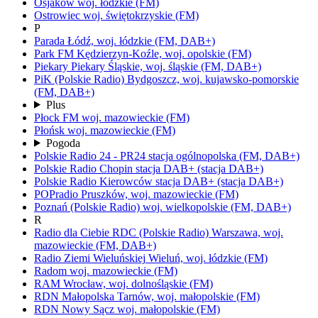
Osjaków
woj.
łódzkie
(FM)
Ostrowiec
woj.
świętokrzyskie
(FM)
P
Parada
Łódź,
woj.
łódzkie
(FM, DAB+)
Park FM
Kędzierzyn-Koźle,
woj.
opolskie
(FM)
Piekary
Piekary Śląskie,
woj.
śląskie
(FM, DAB+)
PiK
(Polskie Radio)
Bydgoszcz,
woj.
kujawsko-pomorskie
(FM, DAB+)
Plus
Płock FM
woj.
mazowieckie
(FM)
Płońsk
woj.
mazowieckie
(FM)
Pogoda
Polskie Radio 24 - PR24
stacja ogólnopolska
(FM, DAB+)
Polskie Radio Chopin
stacja DAB+
(stacja DAB+)
Polskie Radio Kierowców
stacja DAB+
(stacja DAB+)
POPradio
Pruszków,
woj.
mazowieckie
(FM)
Poznań
(Polskie Radio)
woj.
wielkopolskie
(FM, DAB+)
R
Radio dla Ciebie RDC
(Polskie Radio)
Warszawa,
woj.
mazowieckie
(FM, DAB+)
Radio Ziemi Wieluńskiej
Wieluń,
woj.
łódzkie
(FM)
Radom
woj.
mazowieckie
(FM)
RAM
Wrocław,
woj.
dolnośląskie
(FM)
RDN Małopolska
Tarnów,
woj.
małopolskie
(FM)
RDN Nowy Sącz
woj.
małopolskie
(FM)