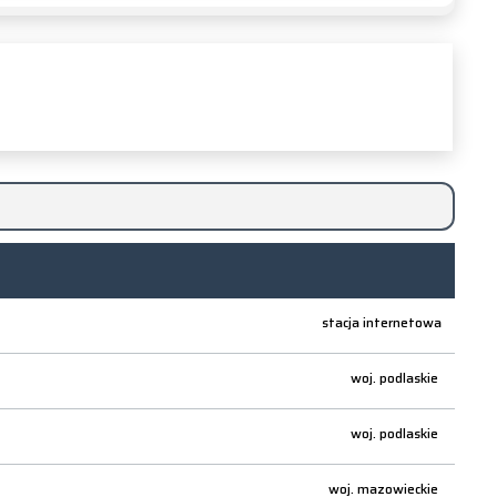
stacja internetowa
woj.
podlaskie
woj.
podlaskie
woj.
mazowieckie