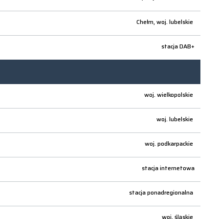
Chełm,
woj.
lubelskie
stacja DAB+
woj.
wielkopolskie
woj.
lubelskie
woj.
podkarpackie
stacja internetowa
stacja ponadregionalna
woj.
śląskie