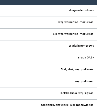
stacja internetowa
woj.
warmińsko-mazurskie
Ełk,
woj.
warmińsko-mazurskie
stacja internetowa
stacja DAB+
Białystok,
woj.
podlaskie
woj.
podlaskie
Bielsko-Biała,
woj.
śląskie
Grodzisk Mazowiecki,
woj.
mazowieckie