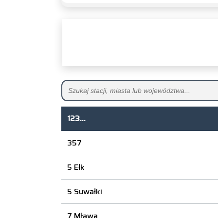
123...
357
5 Ełk
5 Suwałki
7 Mława