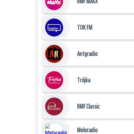
RMF MAXX
TOK FM
Antyradio
Trójka
RMF Classic
Meloradio