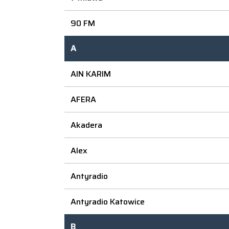
90 FM
A
AIN KARIM
AFERA
Akadera
Alex
Antyradio
Antyradio Katowice
B