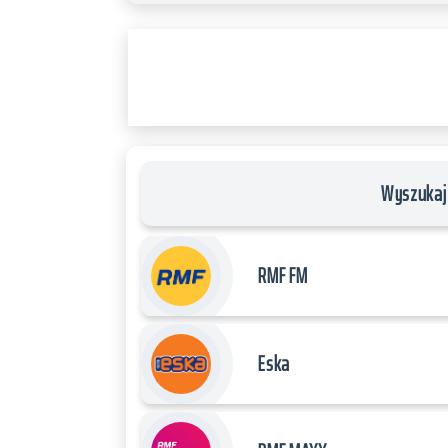
RADIO
PLAYER
and
WORDPRESS
RADIO
PLUGIN
powered
by
Wyszukaj 
WordPress
Webdesign
Dexheim
RMF FM
and
FULL
SERVICE
Eska
ONLINE
AGENTUR
MAINZ