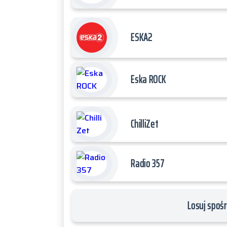
ESKA2
Eska ROCK
ChilliZet
Radio 357
Losuj spośr