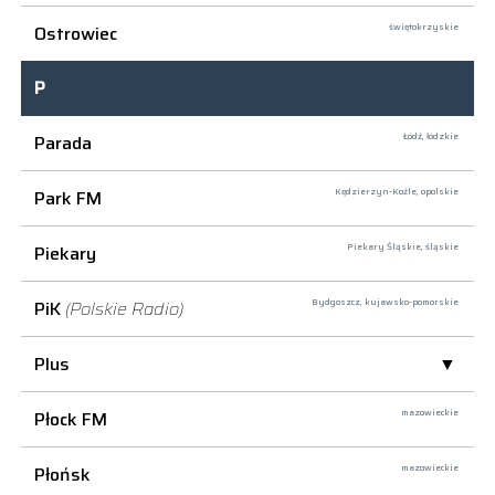
Ostrowiec
świętokrzyskie
P
Parada
Łódź,
łódzkie
Park FM
Kędzierzyn-Koźle,
opolskie
Piekary
Piekary Śląskie,
śląskie
PiK
(Polskie Radio)
Bydgoszcz,
kujawsko-pomorskie
Plus
Płock FM
mazowieckie
Płońsk
mazowieckie