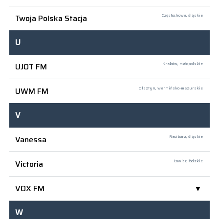
Twoja Polska Stacja
Częstochowa,
śląskie
U
UJOT FM
Kraków,
małopolskie
UWM FM
Olsztyn,
warmińsko-mazurskie
V
Vanessa
Racibórz,
śląskie
Victoria
Łowicz,
łódzkie
VOX FM
W