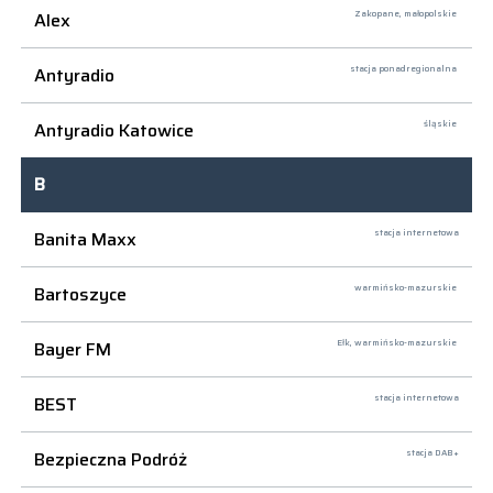
Alex
Zakopane,
małopolskie
Antyradio
stacja ponadregionalna
Antyradio Katowice
śląskie
B
Banita Maxx
stacja internetowa
Bartoszyce
warmińsko-mazurskie
Bayer FM
Ełk,
warmińsko-mazurskie
BEST
stacja internetowa
Bezpieczna Podróż
stacja DAB+