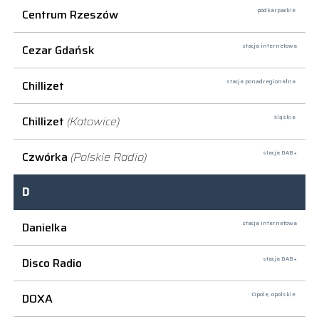
Centrum Rzeszów
podkarpackie
Cezar Gdańsk
stacja internetowa
Chillizet
stacja ponadregionalna
Chillizet
(Katowice)
śląskie
Czwórka
(Polskie Radio)
stacja DAB+
D
Danielka
stacja internetowa
Disco Radio
stacja DAB+
DOXA
Opole,
opolskie