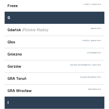
Freee
Lublin,
lubelskie
G
Gdańsk
(Polskie Radio)
pomorskie
Głos
Pelplin,
pomorskie
Gniezno
wielkopolskie
Gorzów
Gorzów Wielkopolski,
lubuskie
GRA Toruń
kujawsko-pomorskie
GRA Wrocław
dolnośląskie
I