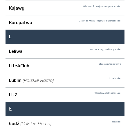
Kujawy
Włocławek,
kujawsko-pomorskie
Kuropatwa
Zławieś Mała,
kujawsko-pomorskie
L
Leliwa
Tarnobrzeg,
podkarpackie
Life4Club
stacja internetowa
Lublin
(Polskie Radio)
lubelskie
LUZ
Wrocław,
dolnośląskie
Ł
Łódź
(Polskie Radio)
łódzkie