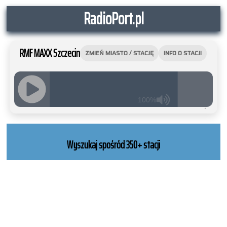
RadioPort.pl
RMF MAXX Szczecin
ZMIEŃ MIASTO / STACJĘ
INFO O STACJI
100%
JQUERY
RADIO
PLAYER
Wyszukaj spośród 350+ stacji
and
WORDPRESS
RADIO
PLUGIN
powered
by