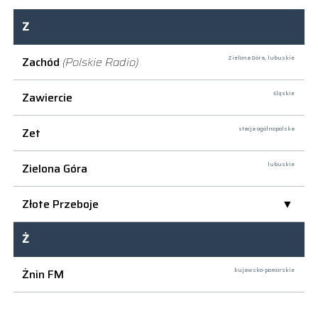
Z
Zachód
(Polskie Radio)
Zielona Góra,
lubuskie
Zawiercie
śląskie
Zet
stacja ogólnopolska
Zielona Góra
lubuskie
Złote Przeboje
Ż
Żnin FM
kujawsko-pomorskie