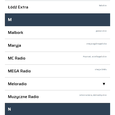
Łódź Extra
łódzkie
M
Malbork
pomorskie
Maryja
stacja ogólnopolska
MC Radio
Poznań,
wielkopolskie
MEGA Radio
stacja DAB+
Meloradio
Muzyczne Radio
Jelenia Góra,
dolnośląskie
N