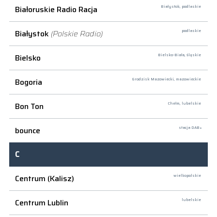
Białoruskie Radio Racja
Białystok,
podlaskie
Białystok
(Polskie Radio)
podlaskie
Bielsko
Bielsko-Biała,
śląskie
Bogoria
Grodzisk Mazowiecki,
mazowieckie
Bon Ton
Chełm,
lubelskie
bounce
stacja DAB+
C
Centrum (Kalisz)
wielkopolskie
Centrum Lublin
lubelskie