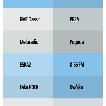
RMF Classic
PR24
Meloradio
Pogoda
ESKA2
KISS FM
Eska ROCK
Dwójka