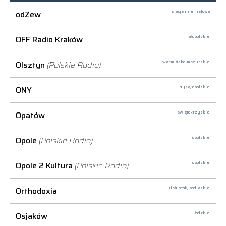
odZew
stacja internetowa
OFF Radio Kraków
małopolskie
Olsztyn
(Polskie Radio)
warmińsko-mazurskie
ONY
Nysa,
opolskie
Opatów
świętokrzyskie
Opole
(Polskie Radio)
opolskie
Opole 2 Kultura
(Polskie Radio)
opolskie
Orthodoxia
Białystok,
podlaskie
Osjaków
łódzkie