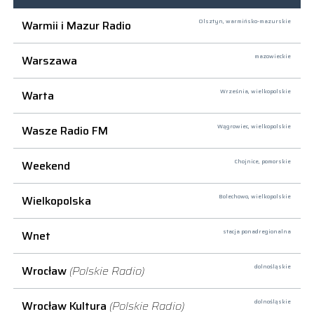
Warmii i Mazur Radio
Olsztyn,
warmińsko-mazurskie
Warszawa
mazowieckie
Warta
Września,
wielkopolskie
Wasze Radio FM
Wągrowiec,
wielkopolskie
Weekend
Chojnice,
pomorskie
Wielkopolska
Bolechowo,
wielkopolskie
Wnet
stacja ponadregionalna
Wrocław
(Polskie Radio)
dolnośląskie
Wrocław Kultura
(Polskie Radio)
dolnośląskie