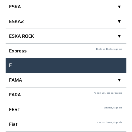
ESKA
ESKA2
ESKA ROCK
Express
Bielsko-Biała,
śląskie
F
FAMA
FARA
Przemyśl,
podkarpackie
FEST
Gliwice,
śląskie
Fiat
Częstochowa,
śląskie