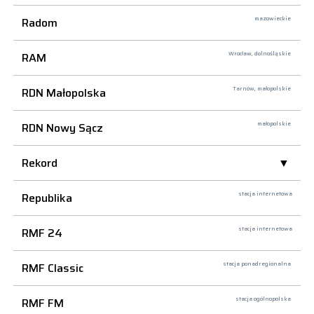
Radom
mazowieckie
RAM
Wrocław,
dolnośląskie
RDN Małopolska
Tarnów,
małopolskie
RDN Nowy Sącz
małopolskie
Rekord
Republika
stacja internetowa
RMF 24
stacja internetowa
RMF Classic
stacja ponadregionalna
RMF FM
stacja ogólnopolska