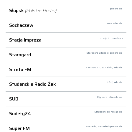
Słupsk
(Polskie Radio)
pomorskie
Sochaczew
mazowieckie
Stacja Impreza
stacja internetowa
Starogard
Starogard Gdański,
pomorskie
Strefa FM
Piotrków Trybunalski,
łódzkie
Studenckie Radio Żak
Łódź,
łódzkie
SUD
Kępno,
wielkopolskie
Sudety24
Strzegom,
dolnośląskie
Super FM
Szczecin,
zachodniopomorskie