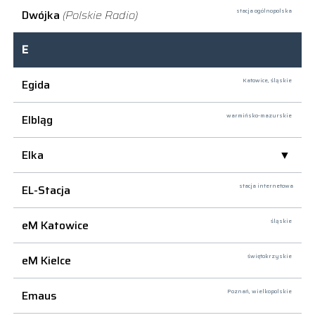
Dwójka
(Polskie Radio)
stacja ogólnopolska
E
Egida
Katowice,
śląskie
Elbląg
warmińsko-mazurskie
Elka
EL-Stacja
stacja internetowa
eM Katowice
śląskie
eM Kielce
świętokrzyskie
Emaus
Poznań,
wielkopolskie