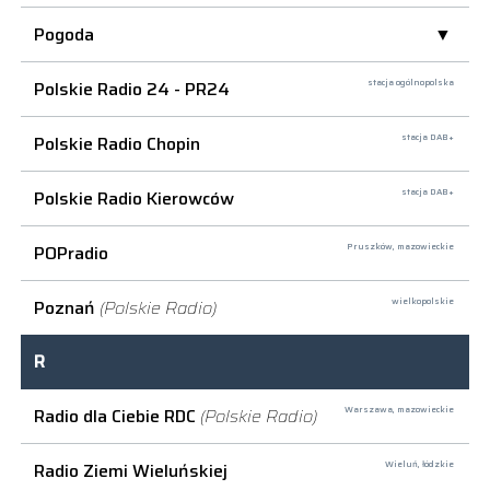
Pogoda
Polskie Radio 24 - PR24
stacja ogólnopolska
Polskie Radio Chopin
stacja DAB+
Polskie Radio Kierowców
stacja DAB+
POPradio
Pruszków,
mazowieckie
Poznań
(Polskie Radio)
wielkopolskie
R
Radio dla Ciebie RDC
(Polskie Radio)
Warszawa,
mazowieckie
Radio Ziemi Wieluńskiej
Wieluń,
łódzkie