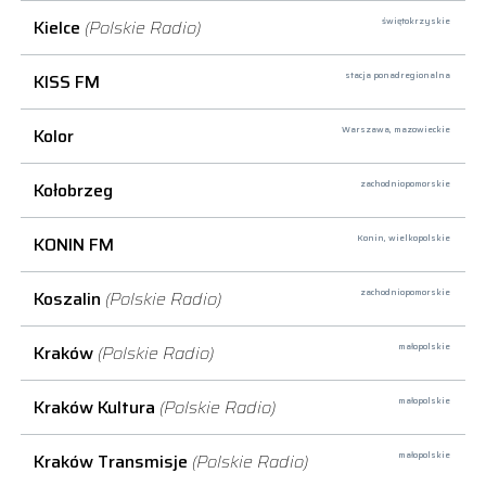
Kielce
(Polskie Radio)
świętokrzyskie
KISS FM
stacja ponadregionalna
Kolor
Warszawa,
mazowieckie
Kołobrzeg
zachodniopomorskie
KONIN FM
Konin,
wielkopolskie
Koszalin
(Polskie Radio)
zachodniopomorskie
Kraków
(Polskie Radio)
małopolskie
Kraków Kultura
(Polskie Radio)
małopolskie
Kraków Transmisje
(Polskie Radio)
małopolskie