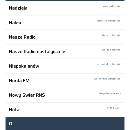
Nadzieja
Łomża,
podlaskie
Nakło
kujawsko-pomorskie
Nasze Radio
Sieradz,
łódzkie
Nasze Radio nostalgicznie
Sieradz,
łódzkie
Niepokalanów
mazowieckie, łódzkie
Norda FM
Wejherowo,
pomorskie
Nowy Świat RNŚ
stacja internetowa
Nuta
stacja DAB+
O