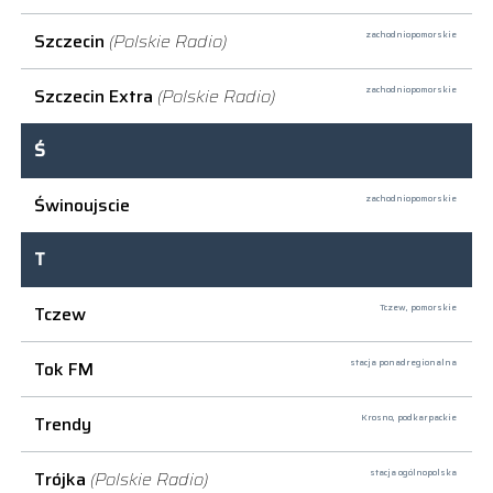
Szczecin
(Polskie Radio)
zachodniopomorskie
Szczecin Extra
(Polskie Radio)
zachodniopomorskie
Ś
Świnoujscie
zachodniopomorskie
T
Tczew
Tczew,
pomorskie
Tok FM
stacja ponadregionalna
Trendy
Krosno,
podkarpackie
Trójka
(Polskie Radio)
stacja ogólnopolska