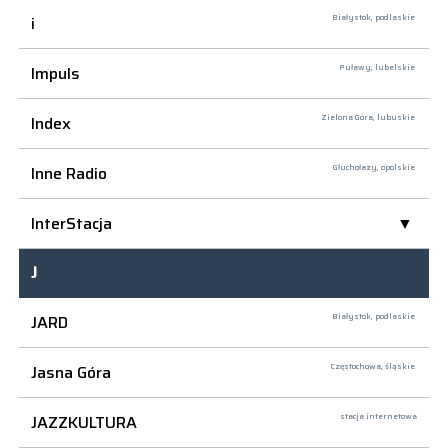
i
Białystok,
podlaskie
Impuls
Puławy,
lubelskie
Index
Zielona Góra,
lubuskie
Inne Radio
Głuchołazy,
opolskie
InterStacja
J
JARD
Białystok,
podlaskie
Jasna Góra
Częstochowa,
śląskie
JAZZKULTURA
stacja internetowa