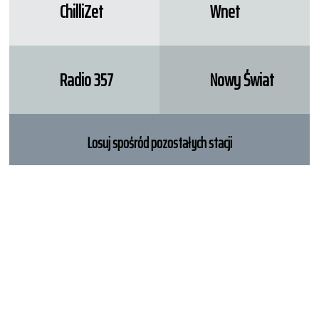
ChilliZet
Wnet
Radio 357
Nowy Świat
Losuj spośród pozostałych stacji