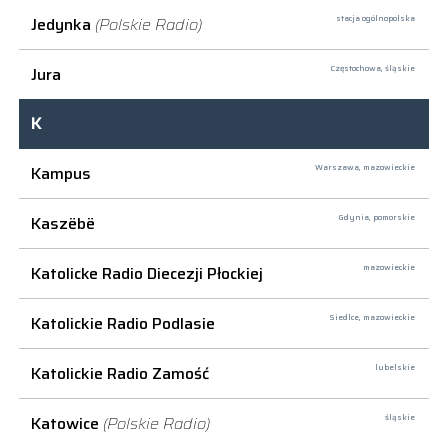
Jedynka
(Polskie Radio)
stacja ogólnopolska
Jura
Częstochowa,
śląskie
K
Kampus
Warszawa,
mazowieckie
Kaszëbë
Gdynia,
pomorskie
Katolicke Radio Diecezji Płockiej
mazowieckie
Katolickie Radio Podlasie
Siedlce,
mazowieckie
Katolickie Radio Zamość
lubelskie
Katowice
(Polskie Radio)
śląskie