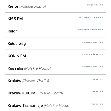
Kielce
(Polskie Radio)
świętokrzyskie
KISS FM
stacja ponadregionalna
Kolor
Warszawa,
mazowieckie
Kołobrzeg
zachodniopomorskie
KONIN FM
Konin,
wielkopolskie
Koszalin
(Polskie Radio)
zachodniopomorskie
Kraków
(Polskie Radio)
małopolskie
Kraków Kultura
(Polskie Radio)
małopolskie
Kraków Transmisje
(Polskie Radio)
małopolskie