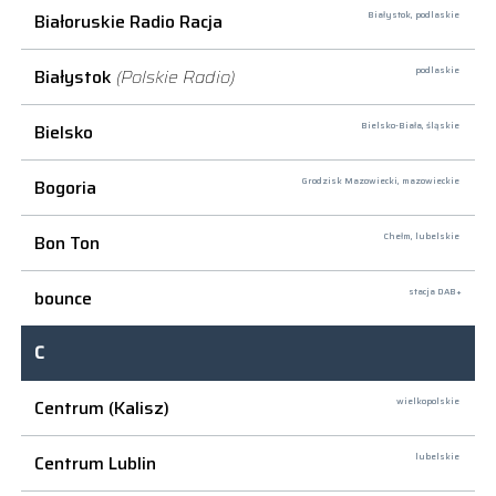
Białoruskie Radio Racja
Białystok,
podlaskie
Białystok
(Polskie Radio)
podlaskie
Bielsko
Bielsko-Biała,
śląskie
Bogoria
Grodzisk Mazowiecki,
mazowieckie
Bon Ton
Chełm,
lubelskie
bounce
stacja DAB+
C
Centrum (Kalisz)
wielkopolskie
Centrum Lublin
lubelskie