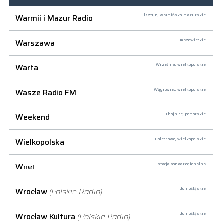
Warmii i Mazur Radio
Olsztyn,
warmińsko-mazurskie
Warszawa
mazowieckie
Warta
Września,
wielkopolskie
Wasze Radio FM
Wągrowiec,
wielkopolskie
Weekend
Chojnice,
pomorskie
Wielkopolska
Bolechowo,
wielkopolskie
Wnet
stacja ponadregionalna
Wrocław
(Polskie Radio)
dolnośląskie
Wrocław Kultura
(Polskie Radio)
dolnośląskie