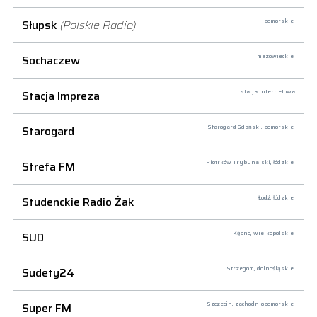
Słupsk
(Polskie Radio)
pomorskie
Sochaczew
mazowieckie
Stacja Impreza
stacja internetowa
Starogard
Starogard Gdański,
pomorskie
Strefa FM
Piotrków Trybunalski,
łódzkie
Studenckie Radio Żak
Łódź,
łódzkie
SUD
Kępno,
wielkopolskie
Sudety24
Strzegom,
dolnośląskie
Super FM
Szczecin,
zachodniopomorskie