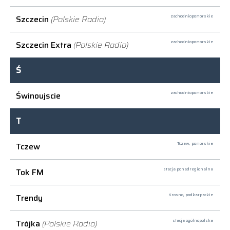
Szczecin
(Polskie Radio)
zachodniopomorskie
Szczecin Extra
(Polskie Radio)
zachodniopomorskie
Ś
Świnoujscie
zachodniopomorskie
T
Tczew
Tczew,
pomorskie
Tok FM
stacja ponadregionalna
Trendy
Krosno,
podkarpackie
Trójka
(Polskie Radio)
stacja ogólnopolska