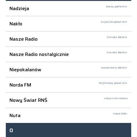
Nadzieja
Łomża,
podlaskie
Nakło
kujawsko-pomorskie
Nasze Radio
Sieradz,
łódzkie
Nasze Radio nostalgicznie
Sieradz,
łódzkie
Niepokalanów
mazowieckie, łódzkie
Norda FM
Wejherowo,
pomorskie
Nowy Świat RNŚ
stacja internetowa
Nuta
stacja DAB+
O