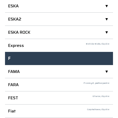
ESKA
ESKA2
ESKA ROCK
Express
Bielsko-Biała,
śląskie
F
FAMA
FARA
Przemyśl,
podkarpackie
FEST
Gliwice,
śląskie
Fiat
Częstochowa,
śląskie