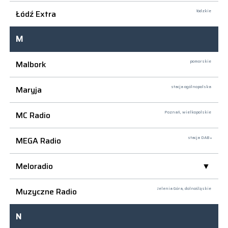
Łódź Extra
łódzkie
M
Malbork
pomorskie
Maryja
stacja ogólnopolska
MC Radio
Poznań,
wielkopolskie
MEGA Radio
stacja DAB+
Meloradio
Muzyczne Radio
Jelenia Góra,
dolnośląskie
N