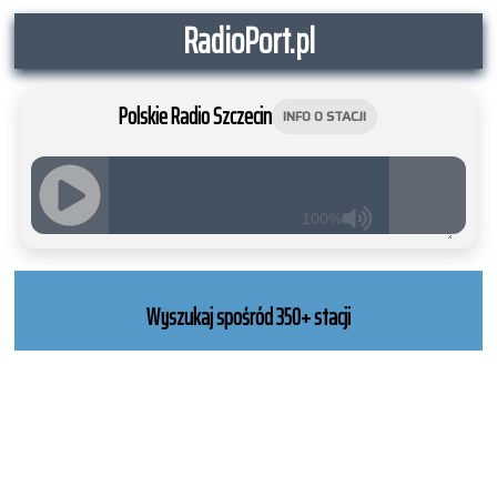
RadioPort.pl
Polskie Radio Szczecin
INFO O STACJI
100%
JQUERY
RADIO
PLAYER
Wyszukaj spośród 350+ stacji
and
WORDPRESS
RADIO
PLUGIN
powered
by