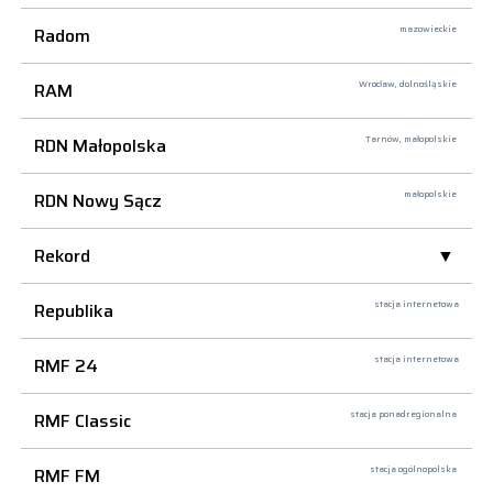
Radom
mazowieckie
RAM
Wrocław,
dolnośląskie
RDN Małopolska
Tarnów,
małopolskie
RDN Nowy Sącz
małopolskie
Rekord
Republika
stacja internetowa
RMF 24
stacja internetowa
RMF Classic
stacja ponadregionalna
RMF FM
stacja ogólnopolska