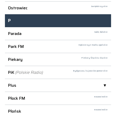
Ostrowiec
świętokrzyskie
P
Parada
Łódź,
łódzkie
Park FM
Kędzierzyn-Koźle,
opolskie
Piekary
Piekary Śląskie,
śląskie
PiK
(Polskie Radio)
Bydgoszcz,
kujawsko-pomorskie
Plus
Płock FM
mazowieckie
Płońsk
mazowieckie