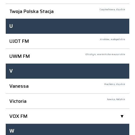
Twoja Polska Stacja
Częstochowa,
śląskie
U
UJOT FM
Kraków,
małopolskie
UWM FM
Olsztyn,
warmińsko-mazurskie
V
Vanessa
Racibórz,
śląskie
Victoria
Łowicz,
łódzkie
VOX FM
W