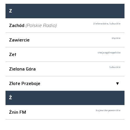
Z
Zachód
(Polskie Radio)
Zielona Góra,
lubuskie
Zawiercie
śląskie
Zet
stacja ogólnopolska
Zielona Góra
lubuskie
Złote Przeboje
Ż
Żnin FM
kujawsko-pomorskie