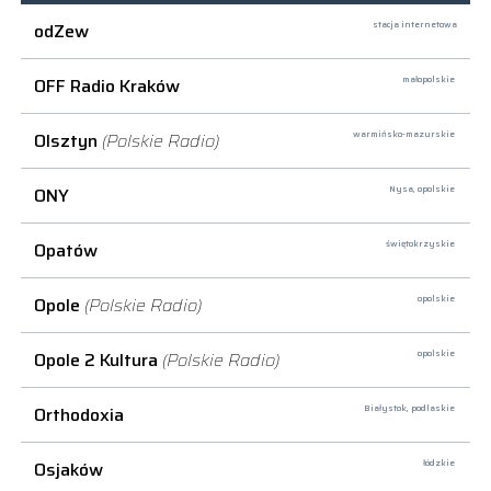
odZew
stacja internetowa
OFF Radio Kraków
małopolskie
Olsztyn
(Polskie Radio)
warmińsko-mazurskie
ONY
Nysa,
opolskie
Opatów
świętokrzyskie
Opole
(Polskie Radio)
opolskie
Opole 2 Kultura
(Polskie Radio)
opolskie
Orthodoxia
Białystok,
podlaskie
Osjaków
łódzkie