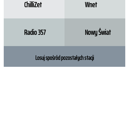
ChilliZet
Wnet
Radio 357
Nowy Świat
Losuj spośród pozostałych stacji