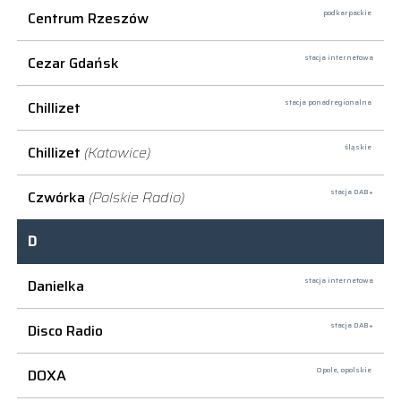
Centrum Rzeszów
podkarpackie
Cezar Gdańsk
stacja internetowa
Chillizet
stacja ponadregionalna
Chillizet
(Katowice)
śląskie
Czwórka
(Polskie Radio)
stacja DAB+
D
Danielka
stacja internetowa
Disco Radio
stacja DAB+
DOXA
Opole,
opolskie