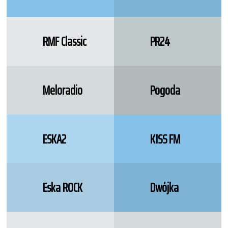
RMF Classic
PR24
Meloradio
Pogoda
ESKA2
KISS FM
Eska ROCK
Dwójka