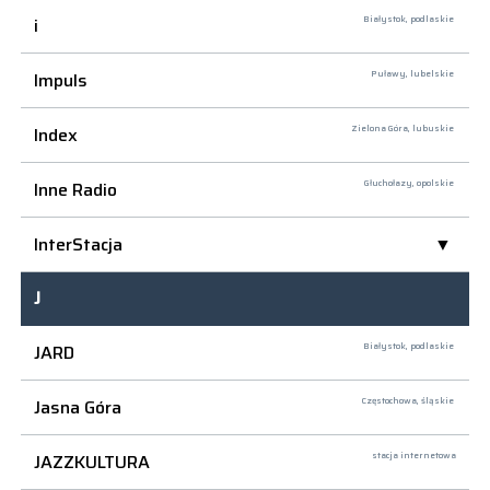
i
Białystok,
podlaskie
Impuls
Puławy,
lubelskie
Index
Zielona Góra,
lubuskie
Inne Radio
Głuchołazy,
opolskie
InterStacja
J
JARD
Białystok,
podlaskie
Jasna Góra
Częstochowa,
śląskie
JAZZKULTURA
stacja internetowa