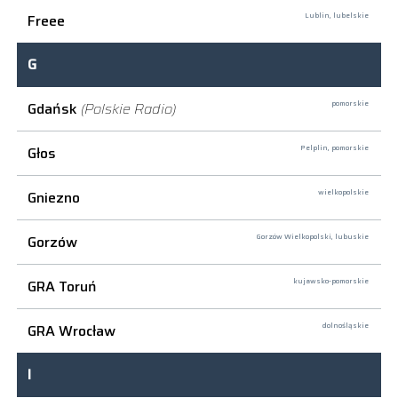
Freee
Lublin,
lubelskie
G
Gdańsk
(Polskie Radio)
pomorskie
Głos
Pelplin,
pomorskie
Gniezno
wielkopolskie
Gorzów
Gorzów Wielkopolski,
lubuskie
GRA Toruń
kujawsko-pomorskie
GRA Wrocław
dolnośląskie
I