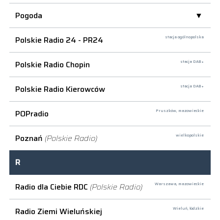
Pogoda
Polskie Radio 24 - PR24
stacja ogólnopolska
Polskie Radio Chopin
stacja DAB+
Polskie Radio Kierowców
stacja DAB+
POPradio
Pruszków,
mazowieckie
Poznań
(Polskie Radio)
wielkopolskie
R
Radio dla Ciebie RDC
(Polskie Radio)
Warszawa,
mazowieckie
Radio Ziemi Wieluńskiej
Wieluń,
łódzkie