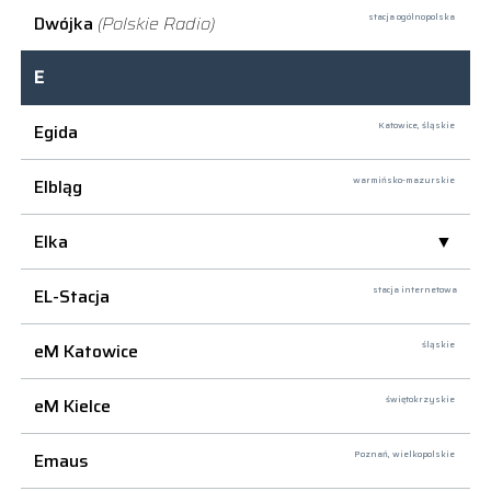
Dwójka
(Polskie Radio)
stacja ogólnopolska
E
Egida
Katowice,
śląskie
Elbląg
warmińsko-mazurskie
Elka
EL-Stacja
stacja internetowa
eM Katowice
śląskie
eM Kielce
świętokrzyskie
Emaus
Poznań,
wielkopolskie