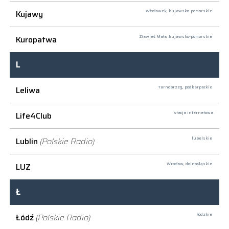
Kujawy
Włocławek,
kujawsko-pomorskie
Kuropatwa
Zławieś Mała,
kujawsko-pomorskie
L
Leliwa
Tarnobrzeg,
podkarpackie
Life4Club
stacja internetowa
Lublin
(Polskie Radio)
lubelskie
LUZ
Wrocław,
dolnośląskie
Ł
Łódź
(Polskie Radio)
łódzkie