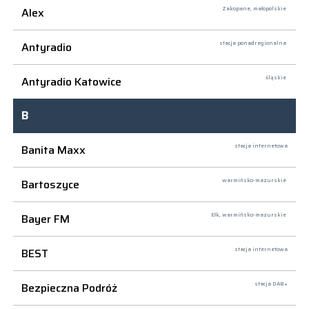
Alex
Zakopane,
małopolskie
Antyradio
stacja ponadregionalna
Antyradio Katowice
śląskie
B
Banita Maxx
stacja internetowa
Bartoszyce
warmińsko-mazurskie
Bayer FM
Ełk,
warmińsko-mazurskie
BEST
stacja internetowa
Bezpieczna Podróż
stacja DAB+