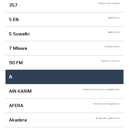
357
stacja internetowa
5 Ełk
podlaskie
5 Suwałki
podlaskie
7 Mława
mazowieckie
90 FM
Rybnik,
śląskie
A
AIN KARIM
Skomielna Czarna,
małopolskie
AFERA
Poznań,
wielkopolskie
Akadera
Białystok,
podlaskie