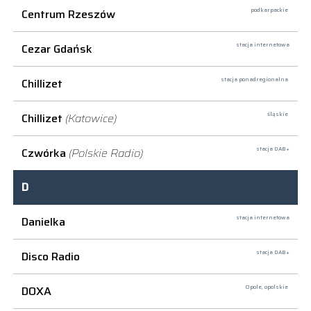
Centrum Rzeszów
podkarpackie
Cezar Gdańsk
stacja internetowa
Chillizet
stacja ponadregionalna
Chillizet
(Katowice)
śląskie
Czwórka
(Polskie Radio)
stacja DAB+
D
Danielka
stacja internetowa
Disco Radio
stacja DAB+
DOXA
Opole,
opolskie