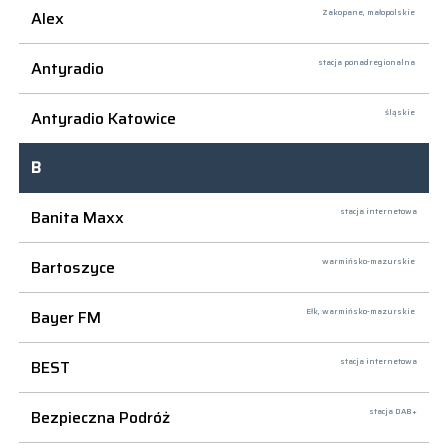
Alex
Zakopane,
małopolskie
Antyradio
stacja ponadregionalna
Antyradio Katowice
śląskie
B
Banita Maxx
stacja internetowa
Bartoszyce
warmińsko-mazurskie
Bayer FM
Ełk,
warmińsko-mazurskie
BEST
stacja internetowa
Bezpieczna Podróż
stacja DAB+