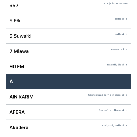
357
stacja internetowa
5 Ełk
podlaskie
5 Suwałki
podlaskie
7 Mława
mazowieckie
90 FM
Rybnik,
śląskie
A
AIN KARIM
Skomielna Czarna,
małopolskie
AFERA
Poznań,
wielkopolskie
Akadera
Białystok,
podlaskie