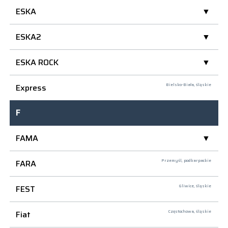
ESKA
ESKA2
ESKA ROCK
Express
Bielsko-Biała,
śląskie
F
FAMA
FARA
Przemyśl,
podkarpackie
FEST
Gliwice,
śląskie
Fiat
Częstochowa,
śląskie