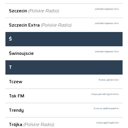
Szczecin
(Polskie Radio)
zachodniopomorskie
Szczecin Extra
(Polskie Radio)
zachodniopomorskie
Ś
Świnoujscie
zachodniopomorskie
T
Tczew
Tczew,
pomorskie
Tok FM
stacja ponadregionalna
Trendy
Krosno,
podkarpackie
Trójka
(Polskie Radio)
stacja ogólnopolska