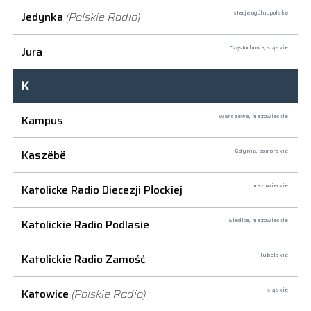
Jedynka
(Polskie Radio)
stacja ogólnopolska
Jura
Częstochowa,
śląskie
K
Kampus
Warszawa,
mazowieckie
Kaszëbë
Gdynia,
pomorskie
Katolicke Radio Diecezji Płockiej
mazowieckie
Katolickie Radio Podlasie
Siedlce,
mazowieckie
Katolickie Radio Zamość
lubelskie
Katowice
(Polskie Radio)
śląskie