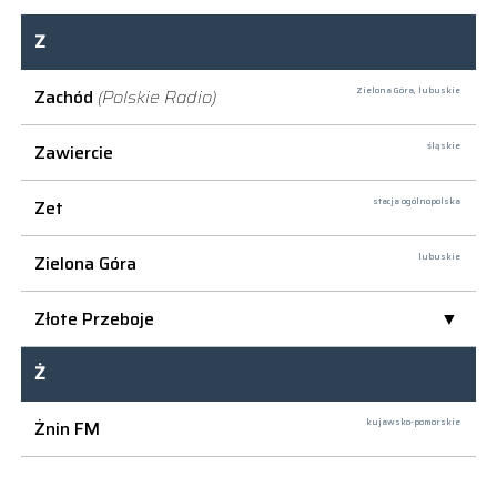
Z
Zachód
(Polskie Radio)
Zielona Góra,
lubuskie
Zawiercie
śląskie
Zet
stacja ogólnopolska
Zielona Góra
lubuskie
Złote Przeboje
Ż
Żnin FM
kujawsko-pomorskie