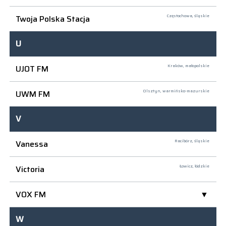
Twoja Polska Stacja
Częstochowa,
śląskie
U
UJOT FM
Kraków,
małopolskie
UWM FM
Olsztyn,
warmińsko-mazurskie
V
Vanessa
Racibórz,
śląskie
Victoria
Łowicz,
łódzkie
VOX FM
W