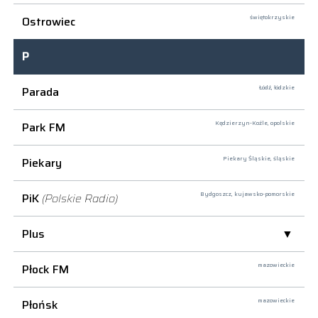
Ostrowiec
świętokrzyskie
P
Parada
Łódź,
łódzkie
Park FM
Kędzierzyn-Koźle,
opolskie
Piekary
Piekary Śląskie,
śląskie
PiK
(Polskie Radio)
Bydgoszcz,
kujawsko-pomorskie
Plus
Płock FM
mazowieckie
Płońsk
mazowieckie