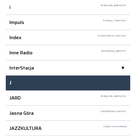
i
Białystok,
podlaskie
Impuls
Puławy,
lubelskie
Index
Zielona Góra,
lubuskie
Inne Radio
Głuchołazy,
opolskie
InterStacja
J
JARD
Białystok,
podlaskie
Jasna Góra
Częstochowa,
śląskie
JAZZKULTURA
stacja internetowa