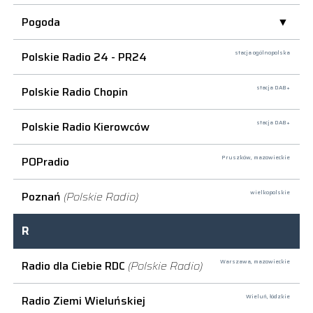
Pogoda
Polskie Radio 24 - PR24
stacja ogólnopolska
Polskie Radio Chopin
stacja DAB+
Polskie Radio Kierowców
stacja DAB+
POPradio
Pruszków,
mazowieckie
Poznań
(Polskie Radio)
wielkopolskie
R
Radio dla Ciebie RDC
(Polskie Radio)
Warszawa,
mazowieckie
Radio Ziemi Wieluńskiej
Wieluń,
łódzkie