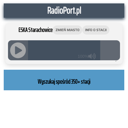
RadioPort.pl
ESKA Starachowice
ZMIEŃ MIASTO
INFO O STACJI
100%
JQUERY
RADIO
PLAYER
Wyszukaj spośród 350+ stacji
and
WORDPRESS
RADIO
PLUGIN
powered
by