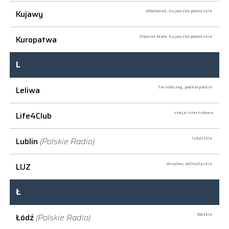
Kujawy
Włocławek,
kujawsko-pomorskie
Kuropatwa
Zławieś Mała,
kujawsko-pomorskie
L
Leliwa
Tarnobrzeg,
podkarpackie
Life4Club
stacja internetowa
Lublin
(Polskie Radio)
lubelskie
LUZ
Wrocław,
dolnośląskie
Ł
Łódź
(Polskie Radio)
łódzkie