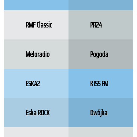
RMF Classic
PR24
Meloradio
Pogoda
ESKA2
KISS FM
Eska ROCK
Dwójka