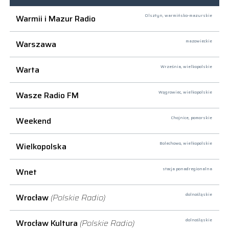
Warmii i Mazur Radio
Olsztyn,
warmińsko-mazurskie
Warszawa
mazowieckie
Warta
Września,
wielkopolskie
Wasze Radio FM
Wągrowiec,
wielkopolskie
Weekend
Chojnice,
pomorskie
Wielkopolska
Bolechowo,
wielkopolskie
Wnet
stacja ponadregionalna
Wrocław
(Polskie Radio)
dolnośląskie
Wrocław Kultura
(Polskie Radio)
dolnośląskie