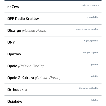
odZew
stacja internetowa
OFF Radio Kraków
małopolskie
Olsztyn
(Polskie Radio)
warmińsko-mazurskie
ONY
Nysa,
opolskie
Opatów
świętokrzyskie
Opole
(Polskie Radio)
opolskie
Opole 2 Kultura
(Polskie Radio)
opolskie
Orthodoxia
Białystok,
podlaskie
Osjaków
łódzkie