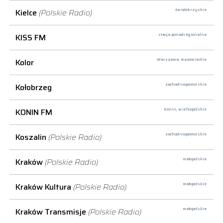
Kielce
(Polskie Radio)
świętokrzyskie
KISS FM
stacja ponadregionalna
Kolor
Warszawa,
mazowieckie
Kołobrzeg
zachodniopomorskie
KONIN FM
Konin,
wielkopolskie
Koszalin
(Polskie Radio)
zachodniopomorskie
Kraków
(Polskie Radio)
małopolskie
Kraków Kultura
(Polskie Radio)
małopolskie
Kraków Transmisje
(Polskie Radio)
małopolskie