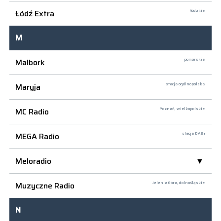
Łódź Extra
łódzkie
M
Malbork
pomorskie
Maryja
stacja ogólnopolska
MC Radio
Poznań,
wielkopolskie
MEGA Radio
stacja DAB+
Meloradio
Muzyczne Radio
Jelenia Góra,
dolnośląskie
N