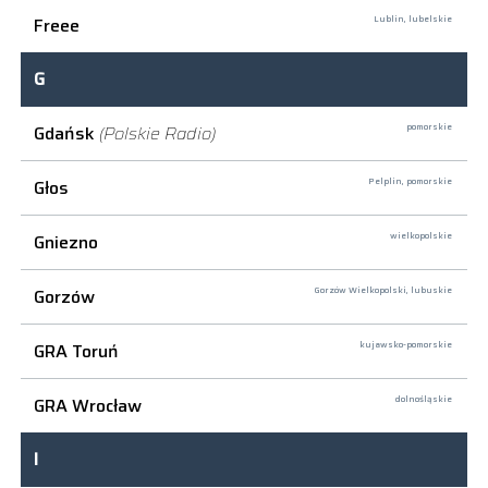
Freee
Lublin,
lubelskie
G
Gdańsk
(Polskie Radio)
pomorskie
Głos
Pelplin,
pomorskie
Gniezno
wielkopolskie
Gorzów
Gorzów Wielkopolski,
lubuskie
GRA Toruń
kujawsko-pomorskie
GRA Wrocław
dolnośląskie
I