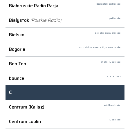
Białoruskie Radio Racja
Białystok,
podlaskie
Białystok
(Polskie Radio)
podlaskie
Bielsko
Bielsko-Biała,
śląskie
Bogoria
Grodzisk Mazowiecki,
mazowieckie
Bon Ton
Chełm,
lubelskie
bounce
stacja DAB+
C
Centrum (Kalisz)
wielkopolskie
Centrum Lublin
lubelskie