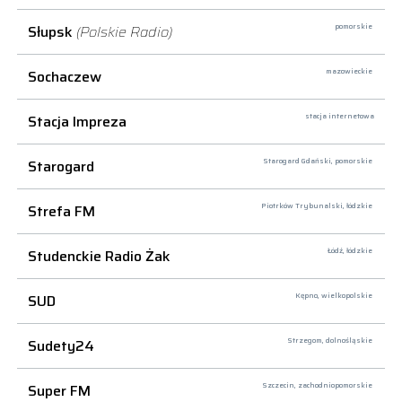
Słupsk
(Polskie Radio)
pomorskie
Sochaczew
mazowieckie
Stacja Impreza
stacja internetowa
Starogard
Starogard Gdański,
pomorskie
Strefa FM
Piotrków Trybunalski,
łódzkie
Studenckie Radio Żak
Łódź,
łódzkie
SUD
Kępno,
wielkopolskie
Sudety24
Strzegom,
dolnośląskie
Super FM
Szczecin,
zachodniopomorskie