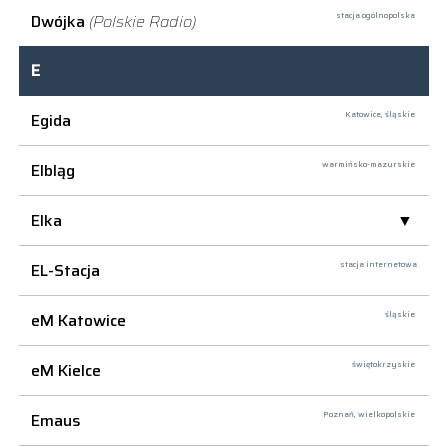
Dwójka
(Polskie Radio)
stacja ogólnopolska
E
Egida
Katowice,
śląskie
Elbląg
warmińsko-mazurskie
Elka
EL-Stacja
stacja internetowa
eM Katowice
śląskie
eM Kielce
świętokrzyskie
Emaus
Poznań,
wielkopolskie