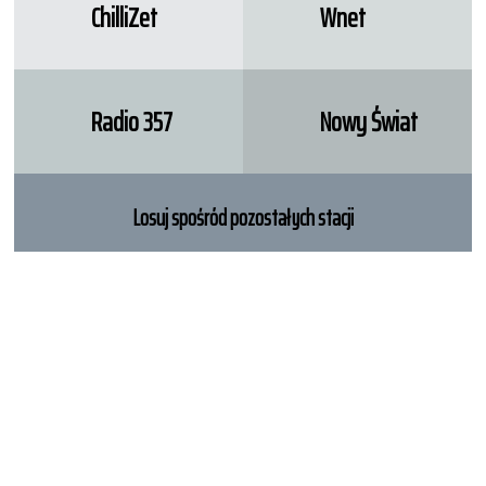
ChilliZet
Wnet
Radio 357
Nowy Świat
Losuj spośród pozostałych stacji