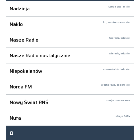
Nadzieja
Łomża,
podlaskie
Nakło
kujawsko-pomorskie
Nasze Radio
Sieradz,
łódzkie
Nasze Radio nostalgicznie
Sieradz,
łódzkie
Niepokalanów
mazowieckie, łódzkie
Norda FM
Wejherowo,
pomorskie
Nowy Świat RNŚ
stacja internetowa
Nuta
stacja DAB+
O