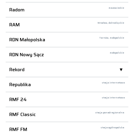
Radom
mazowieckie
RAM
Wrocław,
dolnośląskie
RDN Małopolska
Tarnów,
małopolskie
RDN Nowy Sącz
małopolskie
Rekord
Republika
stacja internetowa
RMF 24
stacja internetowa
RMF Classic
stacja ponadregionalna
RMF FM
stacja ogólnopolska