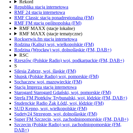
Rekord
Republika
stacja internetowa
RMF 24
stacja internetowa
RMF Classic
stacja ponadregionalna
(FM)
RMF FM
stacja ogólnopolska
(FM)
RMF MAXX
(stacje lokalne)
RMF MAXX
(stacje tematyczne)
Rockserwis.fm
stacja internetowa
Rodzina (Kalisz)
woj.
wielkopolskie
(FM)
Rodzina (Wrocław)
woj.
dolnośląskie
(FM, DAB+)
RSC
Rzeszów
(Polskie Radio)
woj.
podkarpackie
(FM, DAB+)
S
Silesia
Zabrze,
woj.
śląskie
(FM)
Słupsk
(Polskie Radio)
woj.
pomorskie
(FM)
Sochaczew
woj.
mazowieckie
(FM)
Stacja Impreza
stacja internetowa
Starogard
Starogard Gdański,
woj.
pomorskie
(FM)
Strefa FM
Piotrków Trybunalski,
woj.
łódzkie
(FM, DAB+)
Studenckie Radio Żak
Łódź,
woj.
łódzkie
(FM)
SUD
Kępno,
woj.
wielkopolskie
(FM)
Sudety24
Strzegom,
woj.
dolnośląskie
(FM)
Super FM
Szczecin,
woj.
zachodniopomorskie
(FM, DAB+)
Szczecin
(Polskie Radio)
woj.
zachodniopomorskie
(FM,
DAB+)