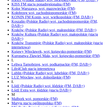
KISS FM
stacja ponadregionalna
(FM)
Kolor
Warszawa,
woj.
mazowieckie
(FM)
Kołobrzeg
woj.
zachodniopomorskie
(FM)
KONIN FM
Konin,
woj.
wielkopolskie
(FM, DAB+)
Koszalin
(Polskie Radio)
woj.
zachodniopomorskie
(FM,
DAB+)
Kraków
(Polskie Radio)
woj.
małopolskie
(FM, DAB+)
Kraków Kultura
(Polskie Radio)
woj.
małopolskie
(stacja
DAB+)
Kraków Transmisje
(Polskie Radio)
woj.
małopolskie
(stacja
internetowa)
Kujawy
Włocławek,
woj.
kujawsko-pomorskie
(FM)
Kuropatwa
Zławieś Mała,
woj.
kujawsko-pomorskie
(FM)
L
Leliwa
Tarnobrzeg,
woj.
podkarpackie
(FM, DAB+)
Life4Club
stacja internetowa
Lublin
(Polskie Radio)
woj.
lubelskie
(FM, DAB+)
LUZ
Wrocław,
woj.
dolnośląskie
(FM)
Ł
Łódź
(Polskie Radio)
woj.
łódzkie
(FM, DAB+)
Łódź Extra
woj.
łódzkie
(stacja DAB+)
M
Malbork
woj.
pomorskie
(FM)
Maryja
stacja ogólnopolska
(FM)