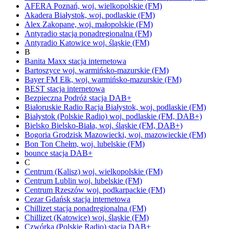
AFERA
Poznań,
woj.
wielkopolskie
(FM)
Akadera
Białystok,
woj.
podlaskie
(FM)
Alex
Zakopane,
woj.
małopolskie
(FM)
Antyradio
stacja ponadregionalna
(FM)
Antyradio Katowice
woj.
śląskie
(FM)
B
Banita Maxx
stacja internetowa
Bartoszyce
woj.
warmińsko-mazurskie
(FM)
Bayer FM
Ełk,
woj.
warmińsko-mazurskie
(FM)
BEST
stacja internetowa
Bezpieczna Podróż
stacja DAB+
Białoruskie Radio Racja
Białystok,
woj.
podlaskie
(FM)
Białystok
(Polskie Radio)
woj.
podlaskie
(FM, DAB+)
Bielsko
Bielsko-Biała,
woj.
śląskie
(FM, DAB+)
Bogoria
Grodzisk Mazowiecki,
woj.
mazowieckie
(FM)
Bon Ton
Chełm,
woj.
lubelskie
(FM)
bounce
stacja DAB+
C
Centrum (Kalisz)
woj.
wielkopolskie
(FM)
Centrum Lublin
woj.
lubelskie
(FM)
Centrum Rzeszów
woj.
podkarpackie
(FM)
Cezar Gdańsk
stacja internetowa
Chillizet
stacja ponadregionalna
(FM)
Chillizet
(Katowice)
woj.
śląskie
(FM)
Czwórka
(Polskie Radio)
stacja DAB+