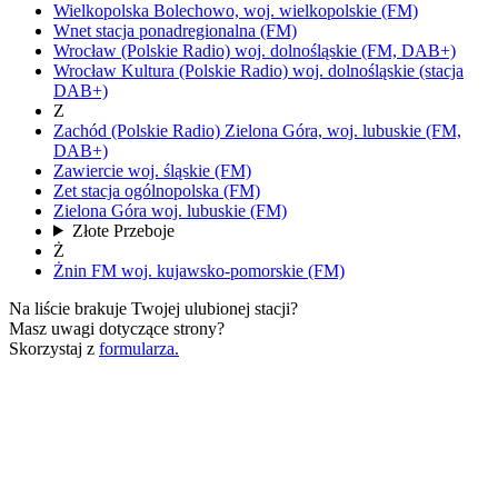
Wielkopolska
Bolechowo,
woj.
wielkopolskie
(FM)
Wnet
stacja ponadregionalna
(FM)
Wrocław
(Polskie Radio)
woj.
dolnośląskie
(FM, DAB+)
Wrocław Kultura
(Polskie Radio)
woj.
dolnośląskie
(stacja
DAB+)
Z
Zachód
(Polskie Radio)
Zielona Góra,
woj.
lubuskie
(FM,
DAB+)
Zawiercie
woj.
śląskie
(FM)
Zet
stacja ogólnopolska
(FM)
Zielona Góra
woj.
lubuskie
(FM)
Złote Przeboje
Ż
Żnin FM
woj.
kujawsko-pomorskie
(FM)
Na liście brakuje Twojej ulubionej stacji?
Masz uwagi dotyczące strony?
Skorzystaj z
formularza.