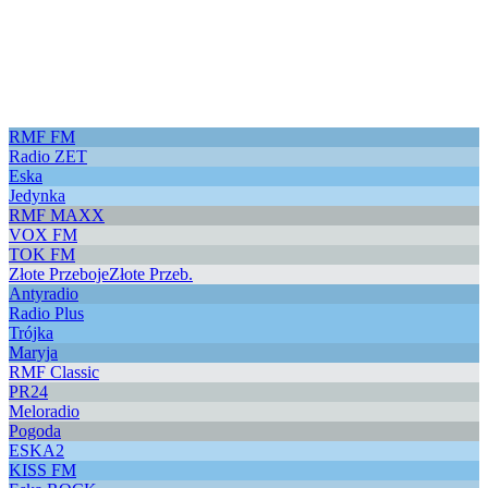
RMF FM
Radio ZET
Eska
Jedynka
RMF MAXX
VOX FM
TOK FM
Złote Przeboje
Złote Przeb.
Antyradio
Radio Plus
Trójka
Maryja
RMF Classic
PR24
Meloradio
Pogoda
ESKA2
KISS FM