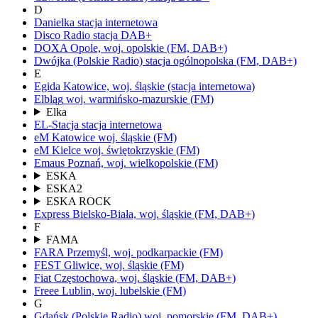
D
Danielka
stacja internetowa
Disco Radio
stacja DAB+
DOXA
Opole,
woj.
opolskie
(FM, DAB+)
Dwójka
(Polskie Radio)
stacja ogólnopolska
(FM, DAB+)
E
Egida
Katowice,
woj.
śląskie
(stacja internetowa)
Elbląg
woj.
warmińsko-mazurskie
(FM)
Elka
EL-Stacja
stacja internetowa
eM Katowice
woj.
śląskie
(FM)
eM Kielce
woj.
świętokrzyskie
(FM)
Emaus
Poznań,
woj.
wielkopolskie
(FM)
ESKA
ESKA2
ESKA ROCK
Express
Bielsko-Biała,
woj.
śląskie
(FM, DAB+)
F
FAMA
FARA
Przemyśl,
woj.
podkarpackie
(FM)
FEST
Gliwice,
woj.
śląskie
(FM)
Fiat
Częstochowa,
woj.
śląskie
(FM, DAB+)
Freee
Lublin,
woj.
lubelskie
(FM)
G
Gdańsk
(Polskie Radio)
woj.
pomorskie
(FM, DAB+)