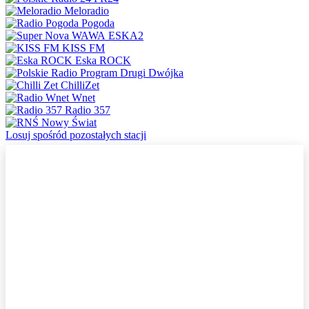
Meloradio
Pogoda
ESKA2
KISS FM
Eska ROCK
Dwójka
ChilliZet
Wnet
Radio 357
Nowy Świat
Losuj spośród pozostałych stacji