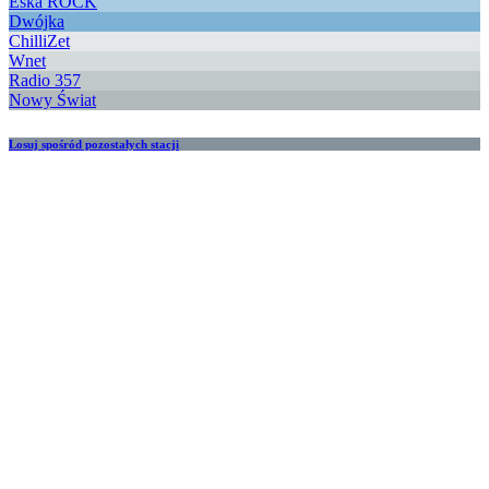
Eska ROCK
Dwójka
ChilliZet
Wnet
Radio 357
Nowy Świat
Losuj spośród pozostałych stacji