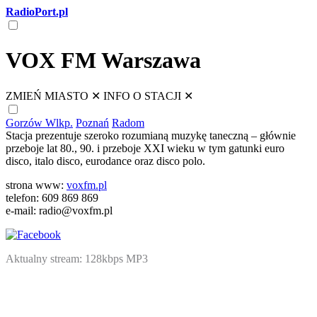
RadioPort.pl
VOX FM Warszawa
ZMIEŃ MIASTO
✕
INFO O STACJI
✕
Gorzów Wlkp.
Poznań
Radom
Stacja prezentuje szeroko rozumianą muzykę taneczną – głównie
przeboje lat 80., 90. i przeboje XXI wieku w tym gatunki euro
disco, italo disco, eurodance oraz disco polo.
strona www:
voxfm.pl
telefon: 609 869 869
e-mail: radio@voxfm.pl
Aktualny stream: 128kbps MP3
NATIVE
INTERNET
WEB