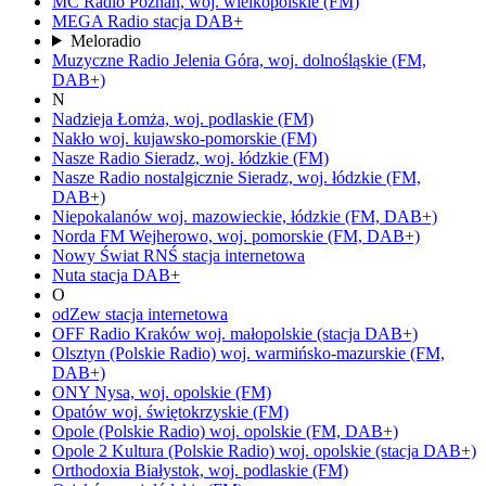
MC Radio
Poznań,
woj.
wielkopolskie
(FM)
MEGA Radio
stacja DAB+
Meloradio
Muzyczne Radio
Jelenia Góra,
woj.
dolnośląskie
(FM,
DAB+)
N
Nadzieja
Łomża,
woj.
podlaskie
(FM)
Nakło
woj.
kujawsko-pomorskie
(FM)
Nasze Radio
Sieradz,
woj.
łódzkie
(FM)
Nasze Radio nostalgicznie
Sieradz,
woj.
łódzkie
(FM,
DAB+)
Niepokalanów
woj.
mazowieckie, łódzkie
(FM, DAB+)
Norda FM
Wejherowo,
woj.
pomorskie
(FM, DAB+)
Nowy Świat RNŚ
stacja internetowa
Nuta
stacja DAB+
O
odZew
stacja internetowa
OFF Radio Kraków
woj.
małopolskie
(stacja DAB+)
Olsztyn
(Polskie Radio)
woj.
warmińsko-mazurskie
(FM,
DAB+)
ONY
Nysa,
woj.
opolskie
(FM)
Opatów
woj.
świętokrzyskie
(FM)
Opole
(Polskie Radio)
woj.
opolskie
(FM, DAB+)
Opole 2 Kultura
(Polskie Radio)
woj.
opolskie
(stacja DAB+)
Orthodoxia
Białystok,
woj.
podlaskie
(FM)