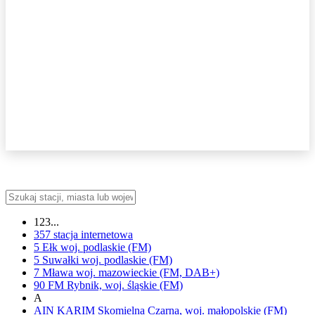
123...
357
stacja internetowa
5 Ełk
woj.
podlaskie
(FM)
5 Suwałki
woj.
podlaskie
(FM)
7 Mława
woj.
mazowieckie
(FM, DAB+)
90 FM
Rybnik,
woj.
śląskie
(FM)
A
AIN KARIM
Skomielna Czarna,
woj.
małopolskie
(FM)