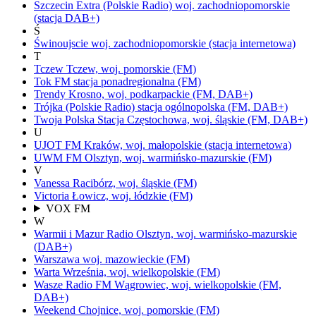
Szczecin Extra
(Polskie Radio)
woj.
zachodniopomorskie
(stacja DAB+)
Ś
Świnoujscie
woj.
zachodniopomorskie
(stacja internetowa)
T
Tczew
Tczew,
woj.
pomorskie
(FM)
Tok FM
stacja ponadregionalna
(FM)
Trendy
Krosno,
woj.
podkarpackie
(FM, DAB+)
Trójka
(Polskie Radio)
stacja ogólnopolska
(FM, DAB+)
Twoja Polska Stacja
Częstochowa,
woj.
śląskie
(FM, DAB+)
U
UJOT FM
Kraków,
woj.
małopolskie
(stacja internetowa)
UWM FM
Olsztyn,
woj.
warmińsko-mazurskie
(FM)
V
Vanessa
Racibórz,
woj.
śląskie
(FM)
Victoria
Łowicz,
woj.
łódzkie
(FM)
VOX FM
W
Warmii i Mazur Radio
Olsztyn,
woj.
warmińsko-mazurskie
(DAB+)
Warszawa
woj.
mazowieckie
(FM)
Warta
Września,
woj.
wielkopolskie
(FM)
Wasze Radio FM
Wągrowiec,
woj.
wielkopolskie
(FM,
DAB+)
Weekend
Chojnice,
woj.
pomorskie
(FM)