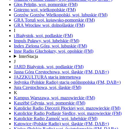
Głos
Pelplin,
woj.
pomorskie
(FM)
Gniezno
woj.
wielkopolskie
(FM)
Gorzów
Gorzów Wielkopolski,
woj.
lubuskie
(FM)
GRA Toruń
woj.
kujawsko-pomorskie
(FM)
GRA Wrocław
woj.
dolnośląskie
(FM)
I
i
Białystok,
woj.
podlaskie
(FM)
Impuls
Puławy,
woj.
lubelskie
(FM)
Index
Zielona Góra,
woj.
lubuskie
(FM)
Inne Radio
Głuchołazy,
woj.
opolskie
(FM)
InterStacja
J
JARD
Białystok,
woj.
podlaskie
(FM)
Jasna Góra
Częstochowa,
woj.
śląskie
(FM, DAB+)
JAZZKULTURA
stacja internetowa
Jedynka
(Polskie Radio)
stacja ogólnopolska
(FM, DAB+)
Jura
Częstochowa,
woj.
śląskie
(FM)
K
Kampus
Warszawa,
woj.
mazowieckie
(FM)
Kaszëbë
Gdynia,
woj.
pomorskie
(FM)
Katolicke Radio Diecezji Płockiej
woj.
mazowieckie
(FM)
Katolickie Radio Podlasie
Siedlce,
woj.
mazowieckie
(FM)
Katolickie Radio Zamość
woj.
lubelskie
(FM)
Katowice
(Polskie Radio)
woj.
śląskie
(FM, DAB+)
Kielce
(Polskie Radio)
woj.
świętokrzyskie
(FM, DAB+)