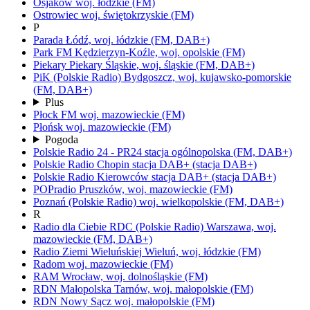
Osjaków
woj.
łódzkie
(FM)
Ostrowiec
woj.
świętokrzyskie
(FM)
P
Parada
Łódź,
woj.
łódzkie
(FM, DAB+)
Park FM
Kędzierzyn-Koźle,
woj.
opolskie
(FM)
Piekary
Piekary Śląskie,
woj.
śląskie
(FM, DAB+)
PiK
(Polskie Radio)
Bydgoszcz,
woj.
kujawsko-pomorskie
(FM, DAB+)
Plus
Płock FM
woj.
mazowieckie
(FM)
Płońsk
woj.
mazowieckie
(FM)
Pogoda
Polskie Radio 24 - PR24
stacja ogólnopolska
(FM, DAB+)
Polskie Radio Chopin
stacja DAB+
(stacja DAB+)
Polskie Radio Kierowców
stacja DAB+
(stacja DAB+)
POPradio
Pruszków,
woj.
mazowieckie
(FM)
Poznań
(Polskie Radio)
woj.
wielkopolskie
(FM, DAB+)
R
Radio dla Ciebie RDC
(Polskie Radio)
Warszawa,
woj.
mazowieckie
(FM, DAB+)
Radio Ziemi Wieluńskiej
Wieluń,
woj.
łódzkie
(FM)
Radom
woj.
mazowieckie
(FM)
RAM
Wrocław,
woj.
dolnośląskie
(FM)
RDN Małopolska
Tarnów,
woj.
małopolskie
(FM)
RDN Nowy Sącz
woj.
małopolskie
(FM)