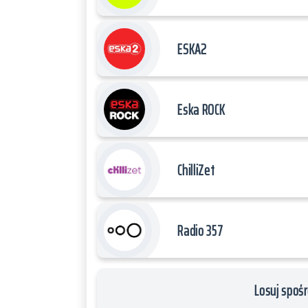
ESKA2
Eska ROCK
ChilliZet
Radio 357
Losuj spośr