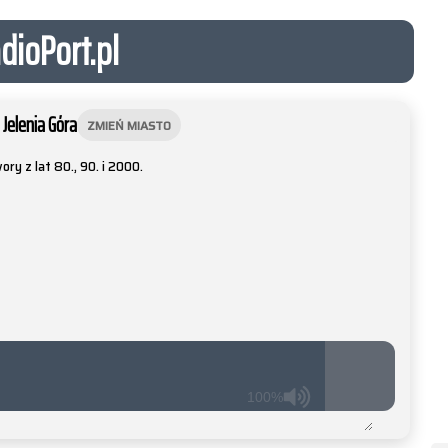
dioPort.pl
 Jelenia Góra
ZMIEŃ MIASTO
ry z lat 80., 90. i 2000.
100%