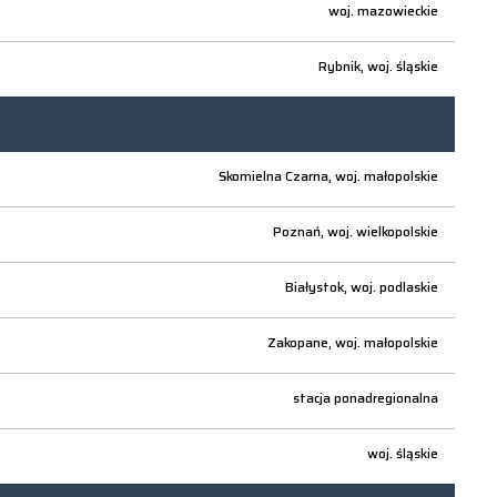
woj.
mazowieckie
Rybnik,
woj.
śląskie
Skomielna Czarna,
woj.
małopolskie
Poznań,
woj.
wielkopolskie
Białystok,
woj.
podlaskie
Zakopane,
woj.
małopolskie
stacja ponadregionalna
woj.
śląskie