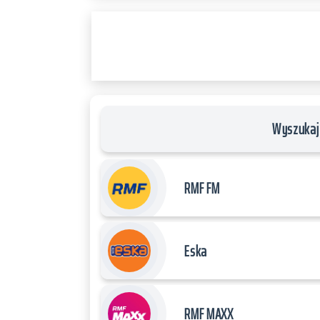
RADIO
PLAYER
and
WORDPRESS
RADIO
PLUGIN
powered
by
Wyszukaj 
WordPress
Webdesign
Dexheim
RMF FM
and
FULL
SERVICE
Eska
ONLINE
AGENTUR
MAINZ
RMF MAXX