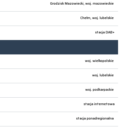
Grodzisk Mazowiecki,
woj.
mazowieckie
Chełm,
woj.
lubelskie
stacja DAB+
woj.
wielkopolskie
woj.
lubelskie
woj.
podkarpackie
stacja internetowa
stacja ponadregionalna