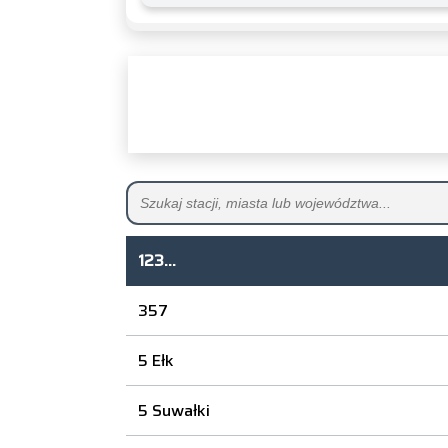
123...
357
5 Ełk
5 Suwałki