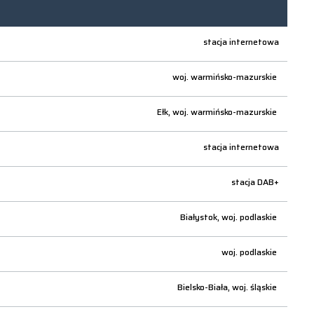
stacja internetowa
woj.
warmińsko-mazurskie
Ełk,
woj.
warmińsko-mazurskie
stacja internetowa
stacja DAB+
Białystok,
woj.
podlaskie
woj.
podlaskie
Bielsko-Biała,
woj.
śląskie