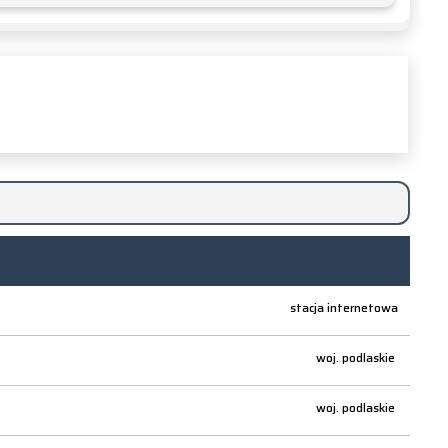
stacja internetowa
woj.
podlaskie
woj.
podlaskie