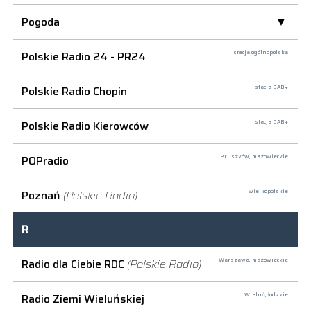
Pogoda
Polskie Radio 24 - PR24
stacja ogólnopolska
Polskie Radio Chopin
stacja DAB+
Polskie Radio Kierowców
stacja DAB+
POPradio
Pruszków,
mazowieckie
Poznań
(Polskie Radio)
wielkopolskie
R
Radio dla Ciebie RDC
(Polskie Radio)
Warszawa,
mazowieckie
Radio Ziemi Wieluńskiej
Wieluń,
łódzkie