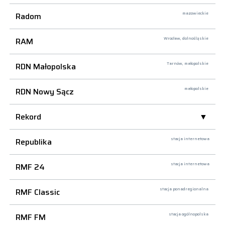
Radom
mazowieckie
RAM
Wrocław,
dolnośląskie
RDN Małopolska
Tarnów,
małopolskie
RDN Nowy Sącz
małopolskie
Rekord
Republika
stacja internetowa
RMF 24
stacja internetowa
RMF Classic
stacja ponadregionalna
RMF FM
stacja ogólnopolska