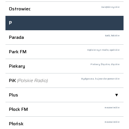
Ostrowiec
świętokrzyskie
P
Parada
Łódź,
łódzkie
Park FM
Kędzierzyn-Koźle,
opolskie
Piekary
Piekary Śląskie,
śląskie
PiK
(Polskie Radio)
Bydgoszcz,
kujawsko-pomorskie
Plus
Płock FM
mazowieckie
Płońsk
mazowieckie