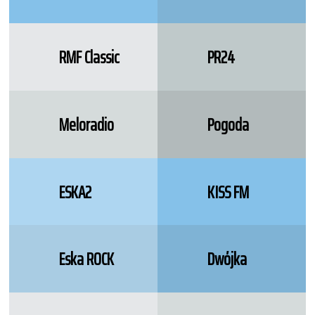
RMF Classic
PR24
Meloradio
Pogoda
ESKA2
KISS FM
Eska ROCK
Dwójka