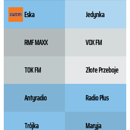
Eska
Jedynka
RMF MAXX
VOX FM
TOK FM
Złote Przeboje
Antyradio
Radio Plus
Trójka
Maryja