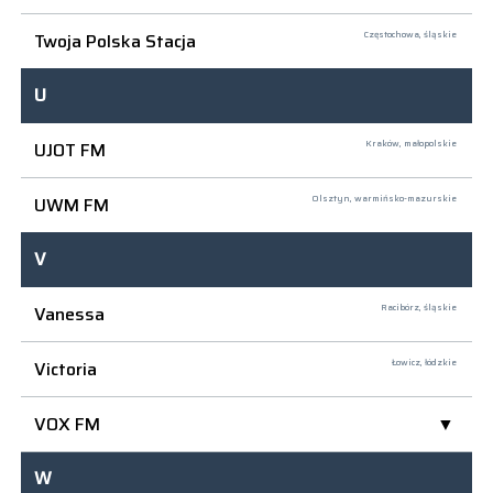
Twoja Polska Stacja
Częstochowa,
śląskie
U
UJOT FM
Kraków,
małopolskie
UWM FM
Olsztyn,
warmińsko-mazurskie
V
Vanessa
Racibórz,
śląskie
Victoria
Łowicz,
łódzkie
VOX FM
W