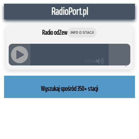
RadioPort.pl
Radio odZew
INFO O STACJI
100%
JQUERY
RADIO
PLAYER
Wyszukaj spośród 350+ stacji
and
WORDPRESS
RADIO
PLUGIN
powered
by