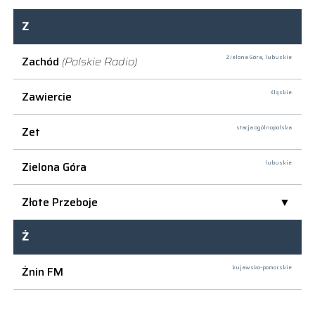
Z
Zachód
(Polskie Radio)
Zielona Góra,
lubuskie
Zawiercie
śląskie
Zet
stacja ogólnopolska
Zielona Góra
lubuskie
Złote Przeboje
Ż
Żnin FM
kujawsko-pomorskie