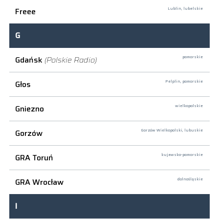
Freee
Lublin,
lubelskie
G
Gdańsk
(Polskie Radio)
pomorskie
Głos
Pelplin,
pomorskie
Gniezno
wielkopolskie
Gorzów
Gorzów Wielkopolski,
lubuskie
GRA Toruń
kujawsko-pomorskie
GRA Wrocław
dolnośląskie
I