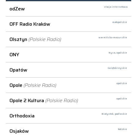
odZew
stacja internetowa
OFF Radio Kraków
małopolskie
Olsztyn
(Polskie Radio)
warmińsko-mazurskie
ONY
Nysa,
opolskie
Opatów
świętokrzyskie
Opole
(Polskie Radio)
opolskie
Opole 2 Kultura
(Polskie Radio)
opolskie
Orthodoxia
Białystok,
podlaskie
Osjaków
łódzkie