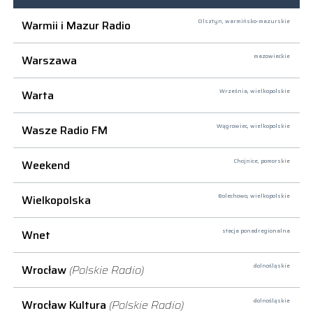
Warmii i Mazur Radio
Olsztyn,
warmińsko-mazurskie
Warszawa
mazowieckie
Warta
Września,
wielkopolskie
Wasze Radio FM
Wągrowiec,
wielkopolskie
Weekend
Chojnice,
pomorskie
Wielkopolska
Bolechowo,
wielkopolskie
Wnet
stacja ponadregionalna
Wrocław
(Polskie Radio)
dolnośląskie
Wrocław Kultura
(Polskie Radio)
dolnośląskie