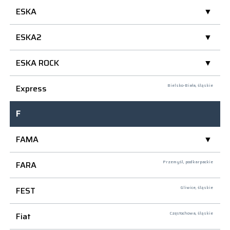
ESKA
ESKA2
ESKA ROCK
Express
Bielsko-Biała,
śląskie
F
FAMA
FARA
Przemyśl,
podkarpackie
FEST
Gliwice,
śląskie
Fiat
Częstochowa,
śląskie