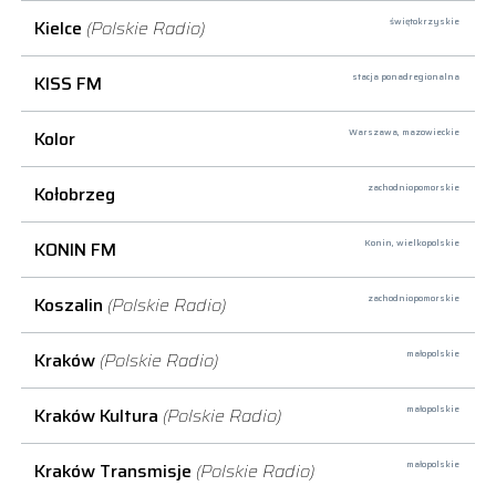
Kielce
(Polskie Radio)
świętokrzyskie
KISS FM
stacja ponadregionalna
Kolor
Warszawa,
mazowieckie
Kołobrzeg
zachodniopomorskie
KONIN FM
Konin,
wielkopolskie
Koszalin
(Polskie Radio)
zachodniopomorskie
Kraków
(Polskie Radio)
małopolskie
Kraków Kultura
(Polskie Radio)
małopolskie
Kraków Transmisje
(Polskie Radio)
małopolskie