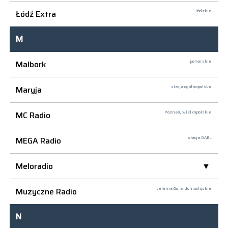
Łódź Extra
łódzkie
M
Malbork
pomorskie
Maryja
stacja ogólnopolska
MC Radio
Poznań,
wielkopolskie
MEGA Radio
stacja DAB+
Meloradio
Muzyczne Radio
Jelenia Góra,
dolnośląskie
N