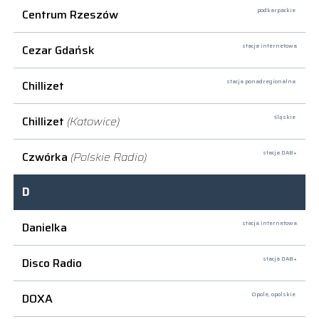
Centrum Rzeszów
podkarpackie
Cezar Gdańsk
stacja internetowa
Chillizet
stacja ponadregionalna
Chillizet
(Katowice)
śląskie
Czwórka
(Polskie Radio)
stacja DAB+
D
Danielka
stacja internetowa
Disco Radio
stacja DAB+
DOXA
Opole,
opolskie