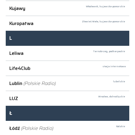
Kujawy
Włocławek,
kujawsko-pomorskie
Kuropatwa
Zławieś Mała,
kujawsko-pomorskie
L
Leliwa
Tarnobrzeg,
podkarpackie
Life4Club
stacja internetowa
Lublin
(Polskie Radio)
lubelskie
LUZ
Wrocław,
dolnośląskie
Ł
Łódź
(Polskie Radio)
łódzkie