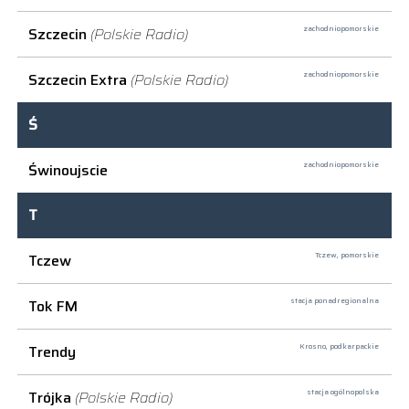
Szczecin
(Polskie Radio)
zachodniopomorskie
Szczecin Extra
(Polskie Radio)
zachodniopomorskie
Ś
Świnoujscie
zachodniopomorskie
T
Tczew
Tczew,
pomorskie
Tok FM
stacja ponadregionalna
Trendy
Krosno,
podkarpackie
Trójka
(Polskie Radio)
stacja ogólnopolska