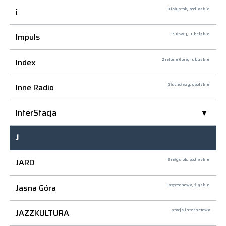
i
Białystok,
podlaskie
Impuls
Puławy,
lubelskie
Index
Zielona Góra,
lubuskie
Inne Radio
Głuchołazy,
opolskie
InterStacja
J
JARD
Białystok,
podlaskie
Jasna Góra
Częstochowa,
śląskie
JAZZKULTURA
stacja internetowa