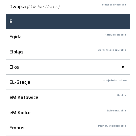
Dwójka
(Polskie Radio)
stacja ogólnopolska
E
Egida
Katowice,
śląskie
Elbląg
warmińsko-mazurskie
Elka
EL-Stacja
stacja internetowa
eM Katowice
śląskie
eM Kielce
świętokrzyskie
Emaus
Poznań,
wielkopolskie