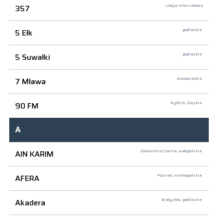
357
stacja internetowa
5 Ełk
podlaskie
5 Suwałki
podlaskie
7 Mława
mazowieckie
90 FM
Rybnik,
śląskie
A
AIN KARIM
Skomielna Czarna,
małopolskie
AFERA
Poznań,
wielkopolskie
Akadera
Białystok,
podlaskie