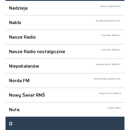
Nadzieja
Łomża,
podlaskie
Nakło
kujawsko-pomorskie
Nasze Radio
Sieradz,
łódzkie
Nasze Radio nostalgicznie
Sieradz,
łódzkie
Niepokalanów
mazowieckie, łódzkie
Norda FM
Wejherowo,
pomorskie
Nowy Świat RNŚ
stacja internetowa
Nuta
stacja DAB+
O