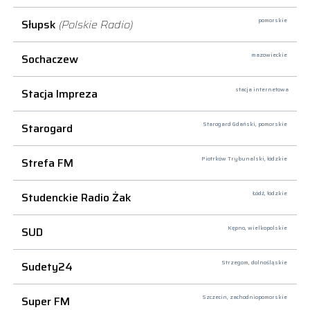
Słupsk
(Polskie Radio)
pomorskie
Sochaczew
mazowieckie
Stacja Impreza
stacja internetowa
Starogard
Starogard Gdański,
pomorskie
Strefa FM
Piotrków Trybunalski,
łódzkie
Studenckie Radio Żak
Łódź,
łódzkie
SUD
Kępno,
wielkopolskie
Sudety24
Strzegom,
dolnośląskie
Super FM
Szczecin,
zachodniopomorskie