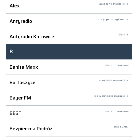
Alex
Zakopane,
małopolskie
Antyradio
stacja ponadregionalna
Antyradio Katowice
śląskie
B
Banita Maxx
stacja internetowa
Bartoszyce
warmińsko-mazurskie
Bayer FM
Ełk,
warmińsko-mazurskie
BEST
stacja internetowa
Bezpieczna Podróż
stacja DAB+