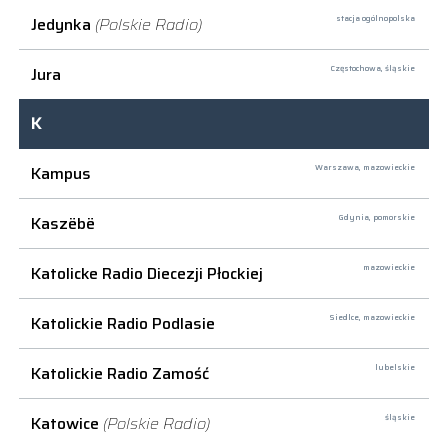
Jedynka
(Polskie Radio)
stacja ogólnopolska
Jura
Częstochowa,
śląskie
K
Kampus
Warszawa,
mazowieckie
Kaszëbë
Gdynia,
pomorskie
Katolicke Radio Diecezji Płockiej
mazowieckie
Katolickie Radio Podlasie
Siedlce,
mazowieckie
Katolickie Radio Zamość
lubelskie
Katowice
(Polskie Radio)
śląskie