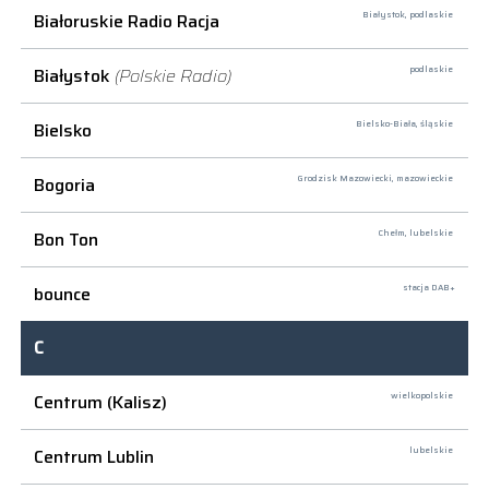
Białoruskie Radio Racja
Białystok,
podlaskie
Białystok
(Polskie Radio)
podlaskie
Bielsko
Bielsko-Biała,
śląskie
Bogoria
Grodzisk Mazowiecki,
mazowieckie
Bon Ton
Chełm,
lubelskie
bounce
stacja DAB+
C
Centrum (Kalisz)
wielkopolskie
Centrum Lublin
lubelskie