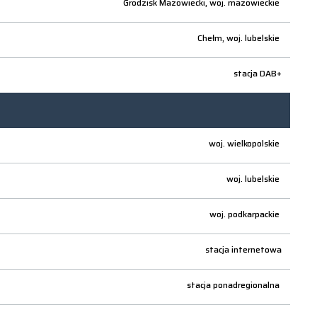
Grodzisk Mazowiecki,
woj.
mazowieckie
Chełm,
woj.
lubelskie
stacja DAB+
woj.
wielkopolskie
woj.
lubelskie
woj.
podkarpackie
stacja internetowa
stacja ponadregionalna