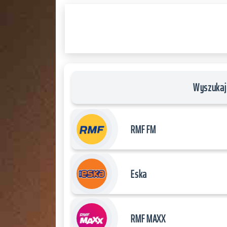
PLAYER
and
WORDPRESS
RADIO
PLUGIN
powered
by
Wyszukaj 
WordPress
Webdesign
Dexheim
RMF FM
and
FULL
SERVICE
Eska
ONLINE
AGENTUR
MAINZ
RMF MAXX