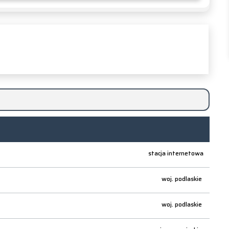
stacja internetowa
woj.
podlaskie
woj.
podlaskie