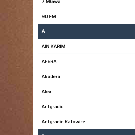
7 Mława
90 FM
A
AIN KARIM
AFERA
Akadera
Alex
Antyradio
Antyradio Katowice