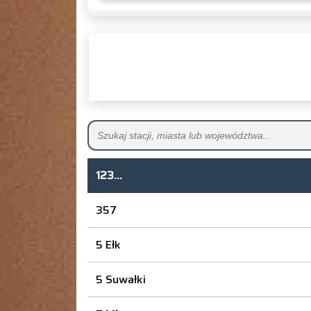
123...
357
5 Ełk
5 Suwałki