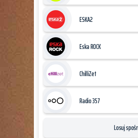
ESKA2
Eska ROCK
ChilliZet
Radio 357
Losuj spośr