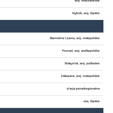
woj.
mazowieckie
Rybnik,
woj.
śląskie
Skomielna Czarna,
woj.
małopolskie
Poznań,
woj.
wielkopolskie
Białystok,
woj.
podlaskie
Zakopane,
woj.
małopolskie
stacja ponadregionalna
woj.
śląskie