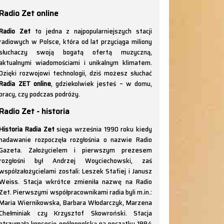
Radio Zet online
Radio Zet
to jedna z najpopularniejszych stacji
radiowych w Polsce, która od lat przyciąga miliony
słuchaczy swoją bogatą ofertą muzyczną,
aktualnymi wiadomościami i unikalnym klimatem.
Dzięki rozwojowi technologii, dziś możesz słuchać
Radia ZET online
, gdziekolwiek jesteś – w domu,
pracy, czy podczas podróży.
Radio Zet - historia
Historia Radia Zet
sięga września 1990 roku kiedy
nadawanie rozpoczęła rozgłośnia o nazwie Radio
Gazeta. Założycielem i pierwszym prezesem
rozgłośni był Andrzej Woyciechowski, zaś
współzałożycielami zostali: Leszek Stafiej i Janusz
Weiss. Stacja wkrótce zmieniła nazwę na Radio
Zet. Pierwszymi współpracownikami radia byli m.in.:
Maria Wiernikowska, Barbara Włodarczyk, Marzena
Chełminiak czy Krzysztof Skowroński. Stacja
otrzymała koncesję ogólnopolską na początku 1994