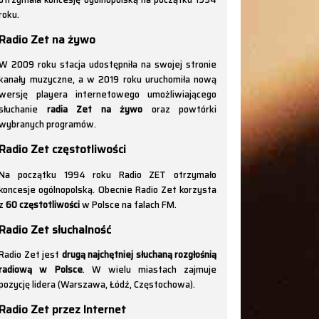
roku.
Radio Zet na żywo
W 2009 roku stacja udostępniła na swojej stronie
kanały muzyczne, a w 2019 roku uruchomiła nową
wersję playera internetowego umożliwiającego
słuchanie
radia Zet na żywo
oraz powtórki
wybranych programów.
Radio Zet częstotliwości
Na początku 1994 roku Radio ZET otrzymało
koncesje ogólnopolską. Obecnie Radio Zet korzysta
z
60 częstotliwości
w Polsce na falach FM.
Radio Zet słuchalność
Radio Zet jest
drugą najchętniej słuchaną rozgłośnią
radiową w Polsce
. W wielu miastach zajmuje
pozycję lidera (Warszawa, Łódź, Częstochowa).
Radio Zet przez Internet