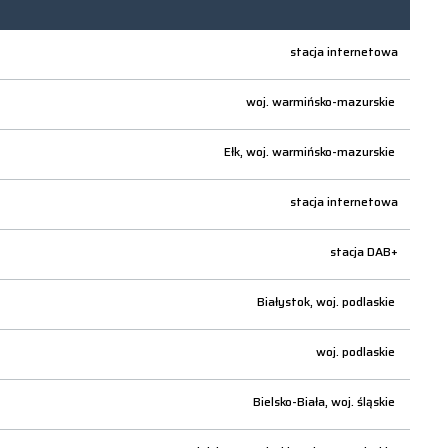
stacja internetowa
woj.
warmińsko-mazurskie
Ełk,
woj.
warmińsko-mazurskie
stacja internetowa
stacja DAB+
Białystok,
woj.
podlaskie
woj.
podlaskie
Bielsko-Biała,
woj.
śląskie