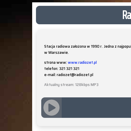
Ra
Stacja radiowa założona w 1990 r. Jedna z najpopul
w Warszawie.
strona www:
www.radiozet.pl
telefon: 321 321 321
e-mail: radiozet@radiozet.pl
Aktualny stream: 128kbps MP3
JQUERY
RADIO