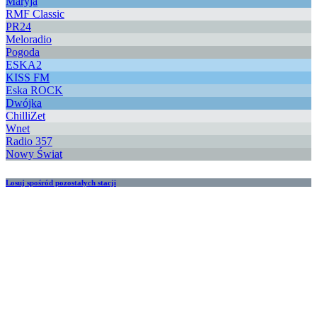
Maryja
RMF Classic
PR24
Meloradio
Pogoda
ESKA2
KISS FM
Eska ROCK
Dwójka
ChilliZet
Wnet
Radio 357
Nowy Świat
Losuj spośród pozostałych stacji