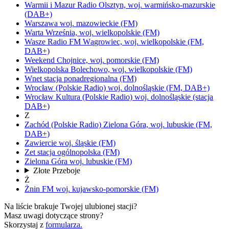
Warmii i Mazur Radio
Olsztyn,
woj.
warmińsko-mazurskie
(DAB+)
Warszawa
woj.
mazowieckie
(FM)
Warta
Września,
woj.
wielkopolskie
(FM)
Wasze Radio FM
Wągrowiec,
woj.
wielkopolskie
(FM,
DAB+)
Weekend
Chojnice,
woj.
pomorskie
(FM)
Wielkopolska
Bolechowo,
woj.
wielkopolskie
(FM)
Wnet
stacja ponadregionalna
(FM)
Wrocław
(Polskie Radio)
woj.
dolnośląskie
(FM, DAB+)
Wrocław Kultura
(Polskie Radio)
woj.
dolnośląskie
(stacja
DAB+)
Z
Zachód
(Polskie Radio)
Zielona Góra,
woj.
lubuskie
(FM,
DAB+)
Zawiercie
woj.
śląskie
(FM)
Zet
stacja ogólnopolska
(FM)
Zielona Góra
woj.
lubuskie
(FM)
Złote Przeboje
Ż
Żnin FM
woj.
kujawsko-pomorskie
(FM)
Na liście brakuje Twojej ulubionej stacji?
Masz uwagi dotyczące strony?
Skorzystaj z
formularza.