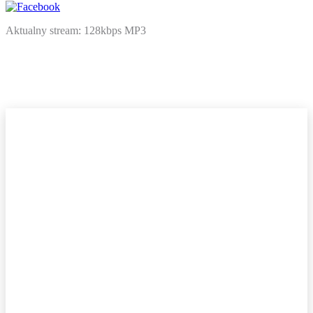
Aktualny stream: 128kbps MP3
NATIVE
INTERNET
WEB
RADIO
PLAYER
PLUGIN
FOR
SHOUTCAST,
ICECAST
AND
RADIONOMY
powered
by
Sodah
Webdesign
Mainz