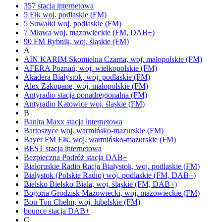
357
stacja internetowa
5 Ełk
woj.
podlaskie
(FM)
5 Suwałki
woj.
podlaskie
(FM)
7 Mława
woj.
mazowieckie
(FM, DAB+)
90 FM
Rybnik,
woj.
śląskie
(FM)
A
AIN KARIM
Skomielna Czarna,
woj.
małopolskie
(FM)
AFERA
Poznań,
woj.
wielkopolskie
(FM)
Akadera
Białystok,
woj.
podlaskie
(FM)
Alex
Zakopane,
woj.
małopolskie
(FM)
Antyradio
stacja ponadregionalna
(FM)
Antyradio Katowice
woj.
śląskie
(FM)
B
Banita Maxx
stacja internetowa
Bartoszyce
woj.
warmińsko-mazurskie
(FM)
Bayer FM
Ełk,
woj.
warmińsko-mazurskie
(FM)
BEST
stacja internetowa
Bezpieczna Podróż
stacja DAB+
Białoruskie Radio Racja
Białystok,
woj.
podlaskie
(FM)
Białystok
(Polskie Radio)
woj.
podlaskie
(FM, DAB+)
Bielsko
Bielsko-Biała,
woj.
śląskie
(FM, DAB+)
Bogoria
Grodzisk Mazowiecki,
woj.
mazowieckie
(FM)
Bon Ton
Chełm,
woj.
lubelskie
(FM)
bounce
stacja DAB+
C