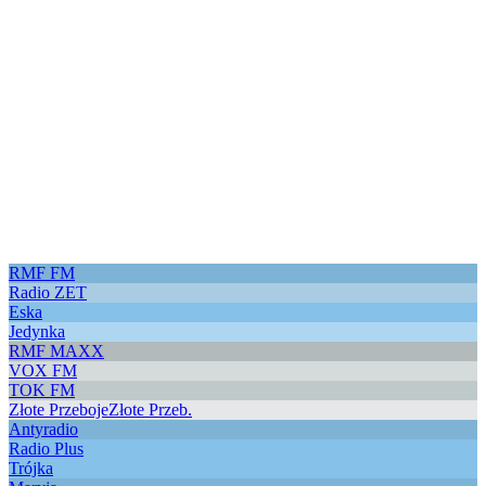
RMF FM
Radio ZET
Eska
Jedynka
RMF MAXX
VOX FM
TOK FM
Złote Przeboje
Złote Przeb.
Antyradio
Radio Plus
Trójka