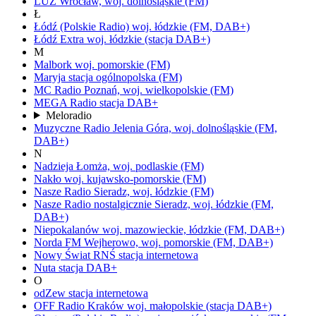
LUZ
Wrocław,
woj.
dolnośląskie
(FM)
Ł
Łódź
(Polskie Radio)
woj.
łódzkie
(FM, DAB+)
Łódź Extra
woj.
łódzkie
(stacja DAB+)
M
Malbork
woj.
pomorskie
(FM)
Maryja
stacja ogólnopolska
(FM)
MC Radio
Poznań,
woj.
wielkopolskie
(FM)
MEGA Radio
stacja DAB+
Meloradio
Muzyczne Radio
Jelenia Góra,
woj.
dolnośląskie
(FM,
DAB+)
N
Nadzieja
Łomża,
woj.
podlaskie
(FM)
Nakło
woj.
kujawsko-pomorskie
(FM)
Nasze Radio
Sieradz,
woj.
łódzkie
(FM)
Nasze Radio nostalgicznie
Sieradz,
woj.
łódzkie
(FM,
DAB+)
Niepokalanów
woj.
mazowieckie, łódzkie
(FM, DAB+)
Norda FM
Wejherowo,
woj.
pomorskie
(FM, DAB+)
Nowy Świat RNŚ
stacja internetowa
Nuta
stacja DAB+
O
odZew
stacja internetowa
OFF Radio Kraków
woj.
małopolskie
(stacja DAB+)