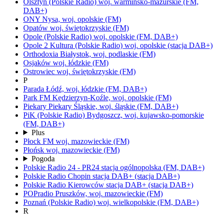
Olsztyn
(Polskie Radio)
woj.
warmińsko-mazurskie
(FM,
DAB+)
ONY
Nysa,
woj.
opolskie
(FM)
Opatów
woj.
świętokrzyskie
(FM)
Opole
(Polskie Radio)
woj.
opolskie
(FM, DAB+)
Opole 2 Kultura
(Polskie Radio)
woj.
opolskie
(stacja DAB+)
Orthodoxia
Białystok,
woj.
podlaskie
(FM)
Osjaków
woj.
łódzkie
(FM)
Ostrowiec
woj.
świętokrzyskie
(FM)
P
Parada
Łódź,
woj.
łódzkie
(FM, DAB+)
Park FM
Kędzierzyn-Koźle,
woj.
opolskie
(FM)
Piekary
Piekary Śląskie,
woj.
śląskie
(FM, DAB+)
PiK
(Polskie Radio)
Bydgoszcz,
woj.
kujawsko-pomorskie
(FM, DAB+)
Plus
Płock FM
woj.
mazowieckie
(FM)
Płońsk
woj.
mazowieckie
(FM)
Pogoda
Polskie Radio 24 - PR24
stacja ogólnopolska
(FM, DAB+)
Polskie Radio Chopin
stacja DAB+
(stacja DAB+)
Polskie Radio Kierowców
stacja DAB+
(stacja DAB+)
POPradio
Pruszków,
woj.
mazowieckie
(FM)
Poznań
(Polskie Radio)
woj.
wielkopolskie
(FM, DAB+)
R