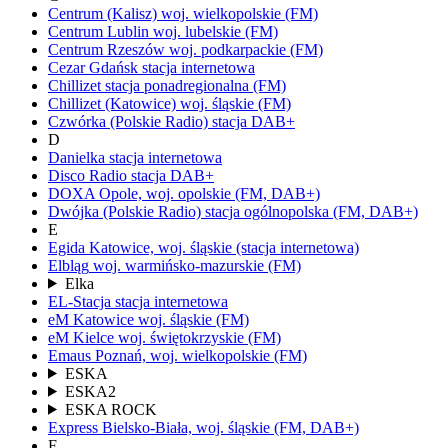
Centrum (Kalisz)
woj.
wielkopolskie
(FM)
Centrum Lublin
woj.
lubelskie
(FM)
Centrum Rzeszów
woj.
podkarpackie
(FM)
Cezar Gdańsk
stacja internetowa
Chillizet
stacja ponadregionalna
(FM)
Chillizet
(Katowice)
woj.
śląskie
(FM)
Czwórka
(Polskie Radio)
stacja DAB+
D
Danielka
stacja internetowa
Disco Radio
stacja DAB+
DOXA
Opole,
woj.
opolskie
(FM, DAB+)
Dwójka
(Polskie Radio)
stacja ogólnopolska
(FM, DAB+)
E
Egida
Katowice,
woj.
śląskie
(stacja internetowa)
Elbląg
woj.
warmińsko-mazurskie
(FM)
Elka
EL-Stacja
stacja internetowa
eM Katowice
woj.
śląskie
(FM)
eM Kielce
woj.
świętokrzyskie
(FM)
Emaus
Poznań,
woj.
wielkopolskie
(FM)
ESKA
ESKA2
ESKA ROCK
Express
Bielsko-Biała,
woj.
śląskie
(FM, DAB+)
F