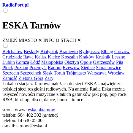
RadioPort.pl
ESKA Tarnów
ZMIEŃ MIASTO
✕
INFO O STACJI
✕
Bełchatów
Beskidy
Białystok
Braniewo
Bydgoszcz
Elbląg
Gorzów
Grudziądz
Iława
Kalisz
Kielce
Koszalin
Kraków
Kraśnik
Leszno
Lublin
Łomża
Łódź
Małopolska
Olsztyn
Opole
Ostrzeszów
Piła
Płock
Poznań
Przemyśl
Radom
Rzeszów
Siedlce
Starachowice
Szczecin
Szczecinek
Śląsk
Toruń
Trójmiasto
Warszawa
Wrocław
Zamość
Zielona Góra
Żary
Lokalna stacja z Tarnowa należąca do sieci ESKA - największej
polskiej sieci rozgłośni radiowych. Na antenie Radia Eska można
usłyszeć nowości muzyczne z takich gatunków jak: pop, pop-rock,
R&B, hip-hop, disco, dance, house i trance.
strona www:
eska.pl/tarnow
telefon: 664 402 302
(antena)
telefon: 14 630 05 00
e-mail: tarnow@eska.pl