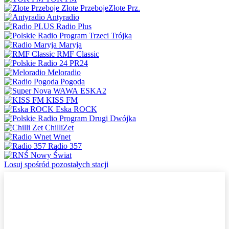
Złote Przeboje
Złote Prz.
Antyradio
Radio Plus
Trójka
Maryja
RMF Classic
PR24
Meloradio
Pogoda
ESKA2
KISS FM
Eska ROCK
Dwójka
ChilliZet
Wnet
Radio 357
Nowy Świat
Losuj spośród pozostałych stacji