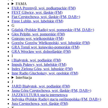
FAMA
FARA
Przemyśl,
woj.
podkarpackie
(FM)
FEST
Gliwice,
woj.
śląskie
(FM)
Fiat
Częstochowa,
woj.
śląskie
(FM, DAB+)
Freee
Lublin,
woj.
lubelskie
(FM)
G
Gdańsk
(Polskie Radio)
woj.
pomorskie
(FM, DAB+)
Głos
Pelplin,
woj.
pomorskie
(FM)
Gniezno
woj.
wielkopolskie
(FM)
Gorzów
Gorzów Wielkopolski,
woj.
lubuskie
(FM)
GRA Toruń
woj.
kujawsko-pomorskie
(FM)
GRA Wrocław
woj.
dolnośląskie
(FM)
I
i
Białystok,
woj.
podlaskie
(FM)
Impuls
Puławy,
woj.
lubelskie
(FM)
Index
Zielona Góra,
woj.
lubuskie
(FM)
Inne Radio
Głuchołazy,
woj.
opolskie
(FM)
InterStacja
J
JARD
Białystok,
woj.
podlaskie
(FM)
Jasna Góra
Częstochowa,
woj.
śląskie
(FM, DAB+)
JAZZKULTURA
stacja internetowa
Jedynka
(Polskie Radio)
stacja ogólnopolska
(FM, DAB+)
Jura
Częstochowa,
woj.
śląskie
(FM)
K