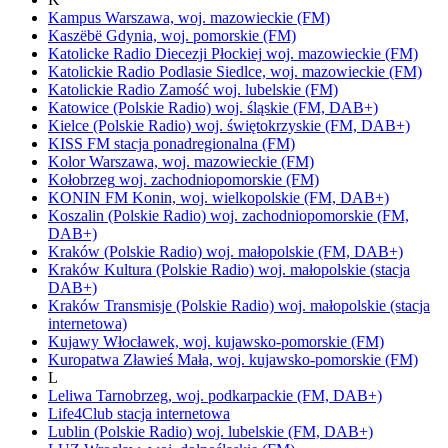
Kampus
Warszawa,
woj.
mazowieckie
(FM)
Kaszëbë
Gdynia,
woj.
pomorskie
(FM)
Katolicke Radio Diecezji Płockiej
woj.
mazowieckie
(FM)
Katolickie Radio Podlasie
Siedlce,
woj.
mazowieckie
(FM)
Katolickie Radio Zamość
woj.
lubelskie
(FM)
Katowice
(Polskie Radio)
woj.
śląskie
(FM, DAB+)
Kielce
(Polskie Radio)
woj.
świętokrzyskie
(FM, DAB+)
KISS FM
stacja ponadregionalna
(FM)
Kolor
Warszawa,
woj.
mazowieckie
(FM)
Kołobrzeg
woj.
zachodniopomorskie
(FM)
KONIN FM
Konin,
woj.
wielkopolskie
(FM, DAB+)
Koszalin
(Polskie Radio)
woj.
zachodniopomorskie
(FM,
DAB+)
Kraków
(Polskie Radio)
woj.
małopolskie
(FM, DAB+)
Kraków Kultura
(Polskie Radio)
woj.
małopolskie
(stacja
DAB+)
Kraków Transmisje
(Polskie Radio)
woj.
małopolskie
(stacja
internetowa)
Kujawy
Włocławek,
woj.
kujawsko-pomorskie
(FM)
Kuropatwa
Zławieś Mała,
woj.
kujawsko-pomorskie
(FM)
L
Leliwa
Tarnobrzeg,
woj.
podkarpackie
(FM, DAB+)
Life4Club
stacja internetowa
Lublin
(Polskie Radio)
woj.
lubelskie
(FM, DAB+)