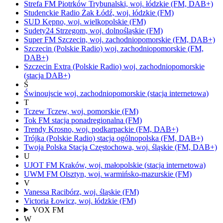
Strefa FM
Piotrków Trybunalski,
woj.
łódzkie
(FM, DAB+)
Studenckie Radio Żak
Łódź,
woj.
łódzkie
(FM)
SUD
Kępno,
woj.
wielkopolskie
(FM)
Sudety24
Strzegom,
woj.
dolnośląskie
(FM)
Super FM
Szczecin,
woj.
zachodniopomorskie
(FM, DAB+)
Szczecin
(Polskie Radio)
woj.
zachodniopomorskie
(FM,
DAB+)
Szczecin Extra
(Polskie Radio)
woj.
zachodniopomorskie
(stacja DAB+)
Ś
Świnoujscie
woj.
zachodniopomorskie
(stacja internetowa)
T
Tczew
Tczew,
woj.
pomorskie
(FM)
Tok FM
stacja ponadregionalna
(FM)
Trendy
Krosno,
woj.
podkarpackie
(FM, DAB+)
Trójka
(Polskie Radio)
stacja ogólnopolska
(FM, DAB+)
Twoja Polska Stacja
Częstochowa,
woj.
śląskie
(FM, DAB+)
U
UJOT FM
Kraków,
woj.
małopolskie
(stacja internetowa)
UWM FM
Olsztyn,
woj.
warmińsko-mazurskie
(FM)
V
Vanessa
Racibórz,
woj.
śląskie
(FM)
Victoria
Łowicz,
woj.
łódzkie
(FM)
VOX FM
W