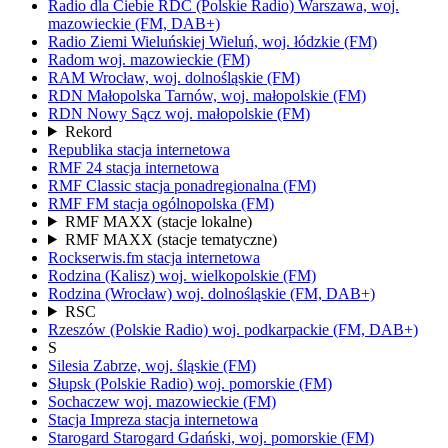
Radio dla Ciebie RDC
(Polskie Radio)
Warszawa,
woj.
mazowieckie
(FM, DAB+)
Radio Ziemi Wieluńskiej
Wieluń,
woj.
łódzkie
(FM)
Radom
woj.
mazowieckie
(FM)
RAM
Wrocław,
woj.
dolnośląskie
(FM)
RDN Małopolska
Tarnów,
woj.
małopolskie
(FM)
RDN Nowy Sącz
woj.
małopolskie
(FM)
Rekord
Republika
stacja internetowa
RMF 24
stacja internetowa
RMF Classic
stacja ponadregionalna
(FM)
RMF FM
stacja ogólnopolska
(FM)
RMF MAXX
(stacje lokalne)
RMF MAXX
(stacje tematyczne)
Rockserwis.fm
stacja internetowa
Rodzina (Kalisz)
woj.
wielkopolskie
(FM)
Rodzina (Wrocław)
woj.
dolnośląskie
(FM, DAB+)
RSC
Rzeszów
(Polskie Radio)
woj.
podkarpackie
(FM, DAB+)
S
Silesia
Zabrze,
woj.
śląskie
(FM)
Słupsk
(Polskie Radio)
woj.
pomorskie
(FM)
Sochaczew
woj.
mazowieckie
(FM)
Stacja Impreza
stacja internetowa
Starogard
Starogard Gdański,
woj.
pomorskie
(FM)