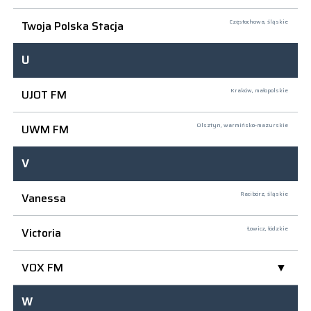
Twoja Polska Stacja
Częstochowa,
śląskie
U
UJOT FM
Kraków,
małopolskie
UWM FM
Olsztyn,
warmińsko-mazurskie
V
Vanessa
Racibórz,
śląskie
Victoria
Łowicz,
łódzkie
VOX FM
W