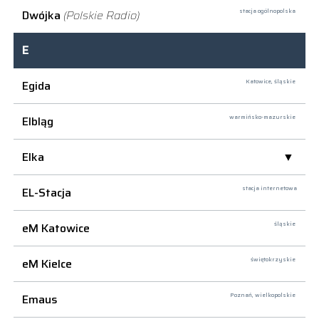
Dwójka
(Polskie Radio)
stacja ogólnopolska
E
Egida
Katowice,
śląskie
Elbląg
warmińsko-mazurskie
Elka
EL-Stacja
stacja internetowa
eM Katowice
śląskie
eM Kielce
świętokrzyskie
Emaus
Poznań,
wielkopolskie