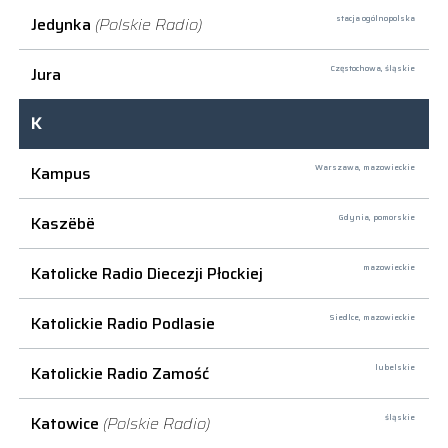
Jedynka
(Polskie Radio)
stacja ogólnopolska
Jura
Częstochowa,
śląskie
K
Kampus
Warszawa,
mazowieckie
Kaszëbë
Gdynia,
pomorskie
Katolicke Radio Diecezji Płockiej
mazowieckie
Katolickie Radio Podlasie
Siedlce,
mazowieckie
Katolickie Radio Zamość
lubelskie
Katowice
(Polskie Radio)
śląskie