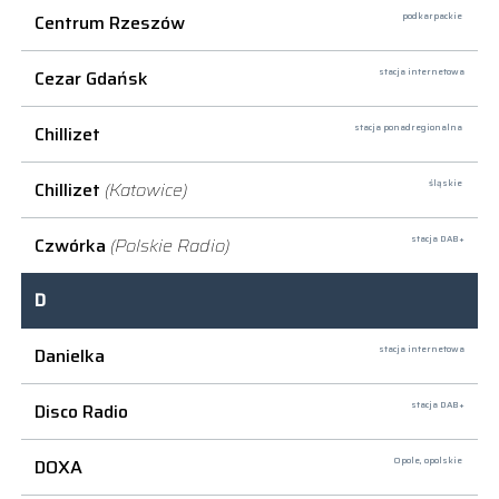
Centrum Rzeszów
podkarpackie
Cezar Gdańsk
stacja internetowa
Chillizet
stacja ponadregionalna
Chillizet
(Katowice)
śląskie
Czwórka
(Polskie Radio)
stacja DAB+
D
Danielka
stacja internetowa
Disco Radio
stacja DAB+
DOXA
Opole,
opolskie