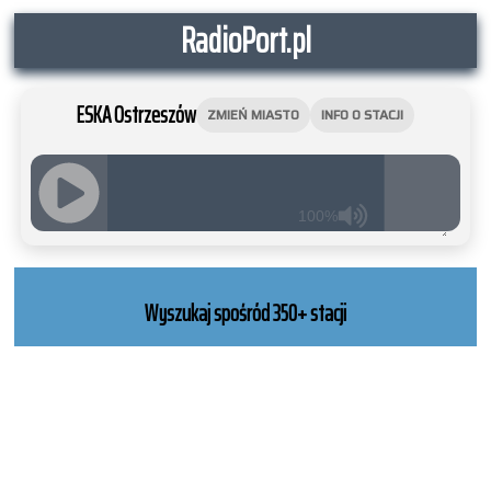
RadioPort.pl
ESKA Ostrzeszów
ZMIEŃ MIASTO
INFO O STACJI
100%
JQUERY
RADIO
PLAYER
Wyszukaj spośród 350+ stacji
and
WORDPRESS
RADIO
PLUGIN
powered
by