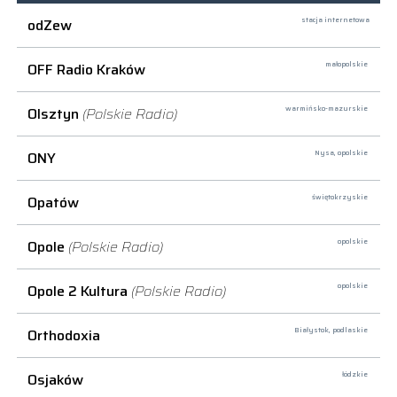
odZew
stacja internetowa
OFF Radio Kraków
małopolskie
Olsztyn
(Polskie Radio)
warmińsko-mazurskie
ONY
Nysa,
opolskie
Opatów
świętokrzyskie
Opole
(Polskie Radio)
opolskie
Opole 2 Kultura
(Polskie Radio)
opolskie
Orthodoxia
Białystok,
podlaskie
Osjaków
łódzkie