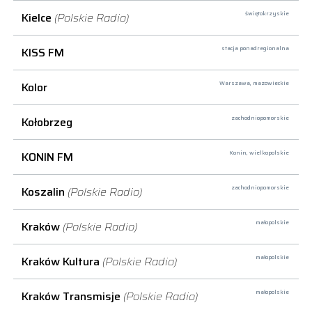
Kielce
(Polskie Radio)
świętokrzyskie
KISS FM
stacja ponadregionalna
Kolor
Warszawa,
mazowieckie
Kołobrzeg
zachodniopomorskie
KONIN FM
Konin,
wielkopolskie
Koszalin
(Polskie Radio)
zachodniopomorskie
Kraków
(Polskie Radio)
małopolskie
Kraków Kultura
(Polskie Radio)
małopolskie
Kraków Transmisje
(Polskie Radio)
małopolskie