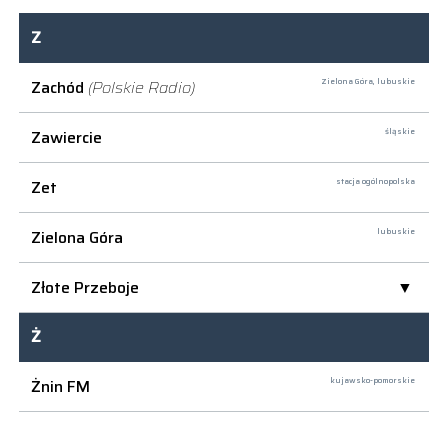
Z
Zachód
(Polskie Radio)
Zielona Góra,
lubuskie
Zawiercie
śląskie
Zet
stacja ogólnopolska
Zielona Góra
lubuskie
Złote Przeboje
Ż
Żnin FM
kujawsko-pomorskie