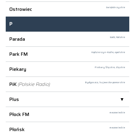
Ostrowiec
świętokrzyskie
P
Parada
Łódź,
łódzkie
Park FM
Kędzierzyn-Koźle,
opolskie
Piekary
Piekary Śląskie,
śląskie
PiK
(Polskie Radio)
Bydgoszcz,
kujawsko-pomorskie
Plus
Płock FM
mazowieckie
Płońsk
mazowieckie