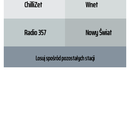
ChilliZet
Wnet
Radio 357
Nowy Świat
Losuj spośród pozostałych stacji