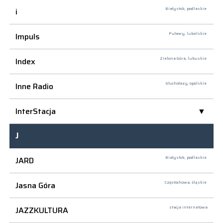
i
Białystok,
podlaskie
Impuls
Puławy,
lubelskie
Index
Zielona Góra,
lubuskie
Inne Radio
Głuchołazy,
opolskie
InterStacja
J
JARD
Białystok,
podlaskie
Jasna Góra
Częstochowa,
śląskie
JAZZKULTURA
stacja internetowa