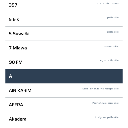
357
stacja internetowa
5 Ełk
podlaskie
5 Suwałki
podlaskie
7 Mława
mazowieckie
90 FM
Rybnik,
śląskie
A
AIN KARIM
Skomielna Czarna,
małopolskie
AFERA
Poznań,
wielkopolskie
Akadera
Białystok,
podlaskie