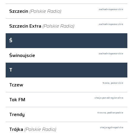
Szczecin
(Polskie Radio)
zachodniopomorskie
Szczecin Extra
(Polskie Radio)
zachodniopomorskie
Ś
Świnoujscie
zachodniopomorskie
T
Tczew
Tczew,
pomorskie
Tok FM
stacja ponadregionalna
Trendy
Krosno,
podkarpackie
Trójka
(Polskie Radio)
stacja ogólnopolska