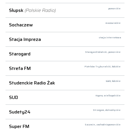
Słupsk
(Polskie Radio)
pomorskie
Sochaczew
mazowieckie
Stacja Impreza
stacja internetowa
Starogard
Starogard Gdański,
pomorskie
Strefa FM
Piotrków Trybunalski,
łódzkie
Studenckie Radio Żak
Łódź,
łódzkie
SUD
Kępno,
wielkopolskie
Sudety24
Strzegom,
dolnośląskie
Super FM
Szczecin,
zachodniopomorskie