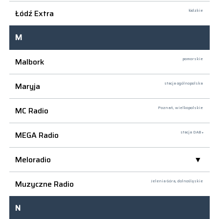
Łódź Extra
łódzkie
M
Malbork
pomorskie
Maryja
stacja ogólnopolska
MC Radio
Poznań,
wielkopolskie
MEGA Radio
stacja DAB+
Meloradio
Muzyczne Radio
Jelenia Góra,
dolnośląskie
N