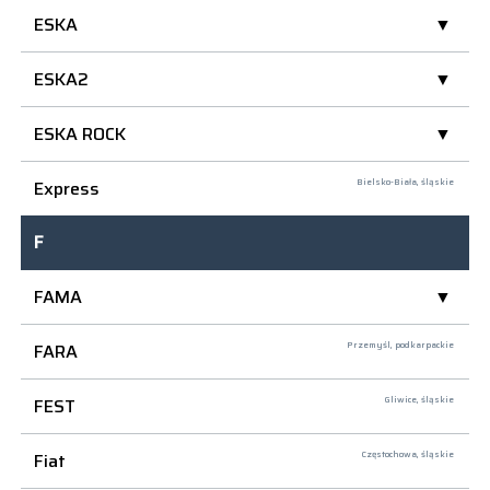
ESKA
ESKA2
ESKA ROCK
Express
Bielsko-Biała,
śląskie
F
FAMA
FARA
Przemyśl,
podkarpackie
FEST
Gliwice,
śląskie
Fiat
Częstochowa,
śląskie