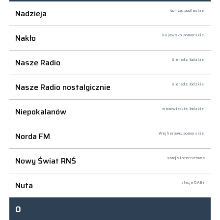
Nadzieja
Łomża,
podlaskie
Nakło
kujawsko-pomorskie
Nasze Radio
Sieradz,
łódzkie
Nasze Radio nostalgicznie
Sieradz,
łódzkie
Niepokalanów
mazowieckie, łódzkie
Norda FM
Wejherowo,
pomorskie
Nowy Świat RNŚ
stacja internetowa
Nuta
stacja DAB+
O