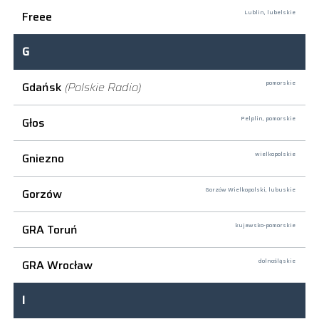
Freee
Lublin,
lubelskie
G
Gdańsk
(Polskie Radio)
pomorskie
Głos
Pelplin,
pomorskie
Gniezno
wielkopolskie
Gorzów
Gorzów Wielkopolski,
lubuskie
GRA Toruń
kujawsko-pomorskie
GRA Wrocław
dolnośląskie
I