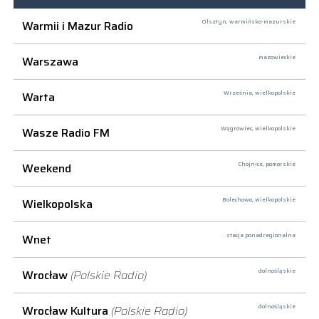
Warmii i Mazur Radio
Olsztyn,
warmińsko-mazurskie
Warszawa
mazowieckie
Warta
Września,
wielkopolskie
Wasze Radio FM
Wągrowiec,
wielkopolskie
Weekend
Chojnice,
pomorskie
Wielkopolska
Bolechowo,
wielkopolskie
Wnet
stacja ponadregionalna
Wrocław
(Polskie Radio)
dolnośląskie
Wrocław Kultura
(Polskie Radio)
dolnośląskie