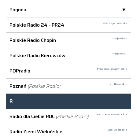
Pogoda
Polskie Radio 24 - PR24
stacja ogólnopolska
Polskie Radio Chopin
stacja DAB+
Polskie Radio Kierowców
stacja DAB+
POPradio
Pruszków,
mazowieckie
Poznań
(Polskie Radio)
wielkopolskie
R
Radio dla Ciebie RDC
(Polskie Radio)
Warszawa,
mazowieckie
Radio Ziemi Wieluńskiej
Wieluń,
łódzkie