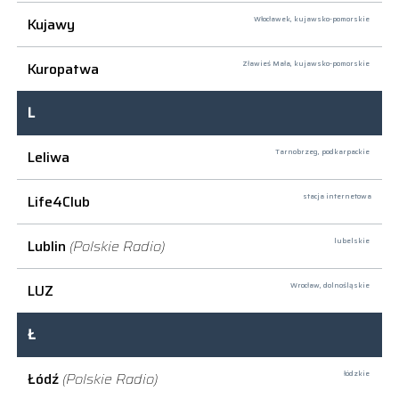
Kujawy
Włocławek,
kujawsko-pomorskie
Kuropatwa
Zławieś Mała,
kujawsko-pomorskie
L
Leliwa
Tarnobrzeg,
podkarpackie
Life4Club
stacja internetowa
Lublin
(Polskie Radio)
lubelskie
LUZ
Wrocław,
dolnośląskie
Ł
Łódź
(Polskie Radio)
łódzkie