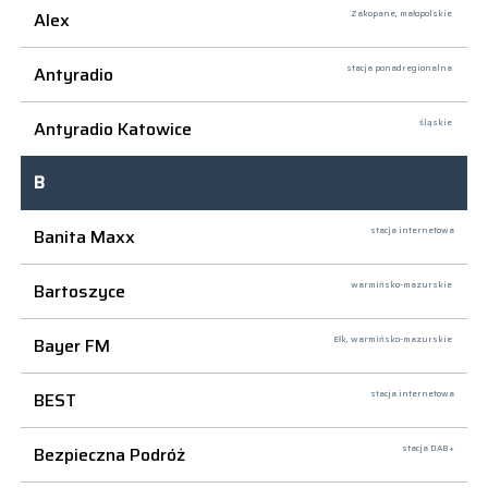
Alex
Zakopane,
małopolskie
Antyradio
stacja ponadregionalna
Antyradio Katowice
śląskie
B
Banita Maxx
stacja internetowa
Bartoszyce
warmińsko-mazurskie
Bayer FM
Ełk,
warmińsko-mazurskie
BEST
stacja internetowa
Bezpieczna Podróż
stacja DAB+