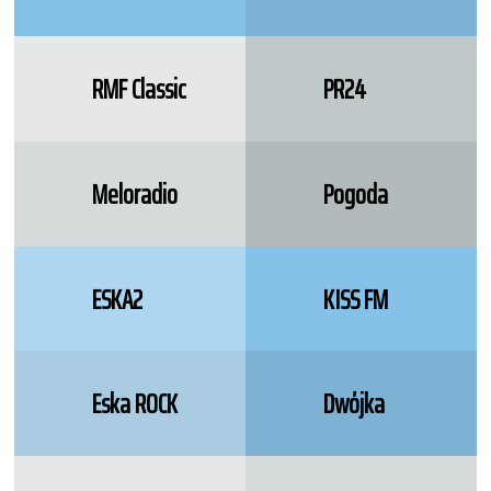
RMF Classic
PR24
Meloradio
Pogoda
ESKA2
KISS FM
Eska ROCK
Dwójka