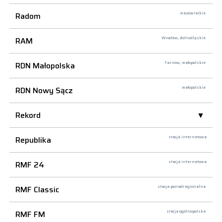
Radom
mazowieckie
RAM
Wrocław,
dolnośląskie
RDN Małopolska
Tarnów,
małopolskie
RDN Nowy Sącz
małopolskie
Rekord
Republika
stacja internetowa
RMF 24
stacja internetowa
RMF Classic
stacja ponadregionalna
RMF FM
stacja ogólnopolska