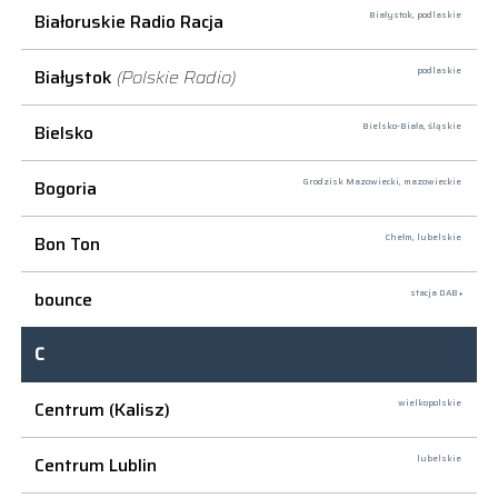
Białoruskie Radio Racja
Białystok,
podlaskie
Białystok
(Polskie Radio)
podlaskie
Bielsko
Bielsko-Biała,
śląskie
Bogoria
Grodzisk Mazowiecki,
mazowieckie
Bon Ton
Chełm,
lubelskie
bounce
stacja DAB+
C
Centrum (Kalisz)
wielkopolskie
Centrum Lublin
lubelskie