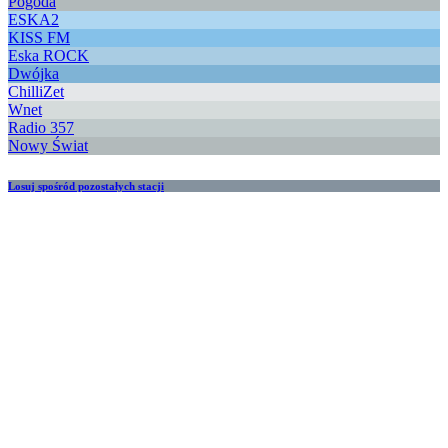
Pogoda
ESKA2
KISS FM
Eska ROCK
Dwójka
ChilliZet
Wnet
Radio 357
Nowy Świat
Losuj spośród pozostałych stacji