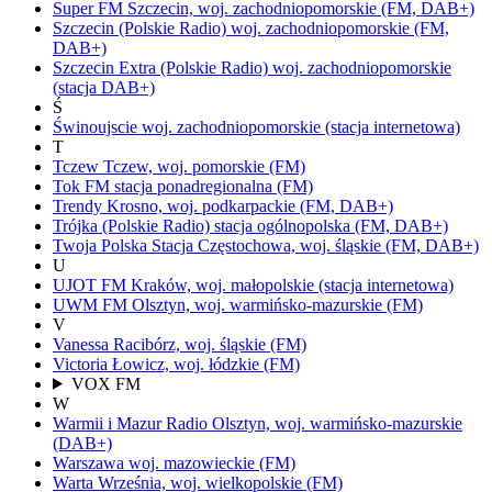
Super FM
Szczecin,
woj.
zachodniopomorskie
(FM, DAB+)
Szczecin
(Polskie Radio)
woj.
zachodniopomorskie
(FM,
DAB+)
Szczecin Extra
(Polskie Radio)
woj.
zachodniopomorskie
(stacja DAB+)
Ś
Świnoujscie
woj.
zachodniopomorskie
(stacja internetowa)
T
Tczew
Tczew,
woj.
pomorskie
(FM)
Tok FM
stacja ponadregionalna
(FM)
Trendy
Krosno,
woj.
podkarpackie
(FM, DAB+)
Trójka
(Polskie Radio)
stacja ogólnopolska
(FM, DAB+)
Twoja Polska Stacja
Częstochowa,
woj.
śląskie
(FM, DAB+)
U
UJOT FM
Kraków,
woj.
małopolskie
(stacja internetowa)
UWM FM
Olsztyn,
woj.
warmińsko-mazurskie
(FM)
V
Vanessa
Racibórz,
woj.
śląskie
(FM)
Victoria
Łowicz,
woj.
łódzkie
(FM)
VOX FM
W
Warmii i Mazur Radio
Olsztyn,
woj.
warmińsko-mazurskie
(DAB+)
Warszawa
woj.
mazowieckie
(FM)
Warta
Września,
woj.
wielkopolskie
(FM)