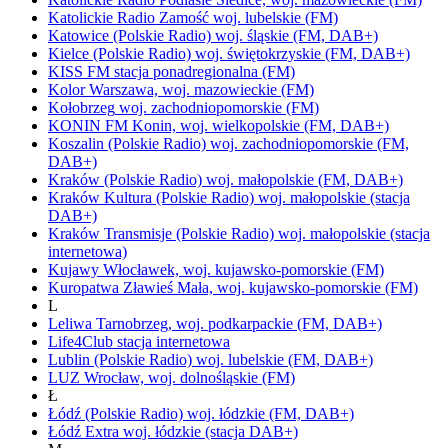
Katolickie Radio Zamość
woj.
lubelskie
(FM)
Katowice
(Polskie Radio)
woj.
śląskie
(FM, DAB+)
Kielce
(Polskie Radio)
woj.
świętokrzyskie
(FM, DAB+)
KISS FM
stacja ponadregionalna
(FM)
Kolor
Warszawa,
woj.
mazowieckie
(FM)
Kołobrzeg
woj.
zachodniopomorskie
(FM)
KONIN FM
Konin,
woj.
wielkopolskie
(FM, DAB+)
Koszalin
(Polskie Radio)
woj.
zachodniopomorskie
(FM,
DAB+)
Kraków
(Polskie Radio)
woj.
małopolskie
(FM, DAB+)
Kraków Kultura
(Polskie Radio)
woj.
małopolskie
(stacja
DAB+)
Kraków Transmisje
(Polskie Radio)
woj.
małopolskie
(stacja
internetowa)
Kujawy
Włocławek,
woj.
kujawsko-pomorskie
(FM)
Kuropatwa
Zławieś Mała,
woj.
kujawsko-pomorskie
(FM)
L
Leliwa
Tarnobrzeg,
woj.
podkarpackie
(FM, DAB+)
Life4Club
stacja internetowa
Lublin
(Polskie Radio)
woj.
lubelskie
(FM, DAB+)
LUZ
Wrocław,
woj.
dolnośląskie
(FM)
Ł
Łódź
(Polskie Radio)
woj.
łódzkie
(FM, DAB+)
Łódź Extra
woj.
łódzkie
(stacja DAB+)