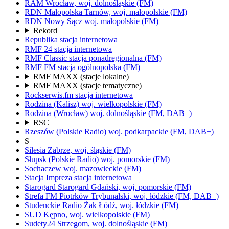
RAM
Wrocław,
woj.
dolnośląskie
(FM)
RDN Małopolska
Tarnów,
woj.
małopolskie
(FM)
RDN Nowy Sącz
woj.
małopolskie
(FM)
Rekord
Republika
stacja internetowa
RMF 24
stacja internetowa
RMF Classic
stacja ponadregionalna
(FM)
RMF FM
stacja ogólnopolska
(FM)
RMF MAXX
(stacje lokalne)
RMF MAXX
(stacje tematyczne)
Rockserwis.fm
stacja internetowa
Rodzina (Kalisz)
woj.
wielkopolskie
(FM)
Rodzina (Wrocław)
woj.
dolnośląskie
(FM, DAB+)
RSC
Rzeszów
(Polskie Radio)
woj.
podkarpackie
(FM, DAB+)
S
Silesia
Zabrze,
woj.
śląskie
(FM)
Słupsk
(Polskie Radio)
woj.
pomorskie
(FM)
Sochaczew
woj.
mazowieckie
(FM)
Stacja Impreza
stacja internetowa
Starogard
Starogard Gdański,
woj.
pomorskie
(FM)
Strefa FM
Piotrków Trybunalski,
woj.
łódzkie
(FM, DAB+)
Studenckie Radio Żak
Łódź,
woj.
łódzkie
(FM)
SUD
Kępno,
woj.
wielkopolskie
(FM)
Sudety24
Strzegom,
woj.
dolnośląskie
(FM)