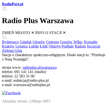
RadioPort.pl
Radio Plus Warszawa
ZMIEŃ MIASTO
✕
INFO O STACJI
✕
Bydgoszcz
Gdańsk
Głogów
Gniezno
Gorzów Wlkp.
Koszalin
Kraków
Legnica
Lublin
Łódź
Olsztyn
Podhale
Radom
Szczecin
Zielona Góra
Stacja o charakterze społeczno-religijnym. Hasło stacji to: “Przeboje
z Nutą Nostalgii”.
strona www:
radioplus.pl/warszawa
telefon: 691 141 141
(studio)
telefon: 22 583 31 00
e-mail: redakcja@radio-plus.pl
e-mail: warszawa@radioplus.pl
Aktualny stream: 128kbps MP3