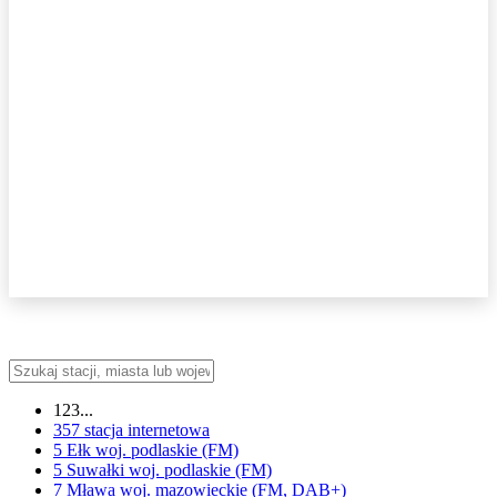
123...
357
stacja internetowa
5 Ełk
woj.
podlaskie
(FM)
5 Suwałki
woj.
podlaskie
(FM)
7 Mława
woj.
mazowieckie
(FM, DAB+)