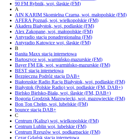
90 FM
Rybnik,
woj.
śląskie
(FM)
A
AIN KARIM
Skomielna Czarna,
woj.
małopolskie
(FM)
AFERA
Poznań,
woj.
wielkopolskie
(FM)
Akadera
Białystok,
woj.
podlaskie
(FM)
Alex
Zakopane,
woj.
małopolskie
(FM)
Antyradio
stacja ponadregionalna
(FM)
Antyradio Katowice
woj.
śląskie
(FM)
B
Banita Maxx
stacja internetowa
Bartoszyce
woj.
warmińsko-mazurskie
(FM)
Bayer FM
Ełk,
woj.
warmińsko-mazurskie
(FM)
BEST
stacja internetowa
Bezpieczna Podróż
stacja DAB+
Białoruskie Radio Racja
Białystok,
woj.
podlaskie
(FM)
Białystok
(Polskie Radio)
woj.
podlaskie
(FM, DAB+)
Bielsko
Bielsko-Biała,
woj.
śląskie
(FM, DAB+)
Bogoria
Grodzisk Mazowiecki,
woj.
mazowieckie
(FM)
Bon Ton
Chełm,
woj.
lubelskie
(FM)
bounce
stacja DAB+
C
Centrum (Kalisz)
woj.
wielkopolskie
(FM)
Centrum Lublin
woj.
lubelskie
(FM)
Centrum Rzeszów
woj.
podkarpackie
(FM)
Cezar Gdańsk
stacja internetowa