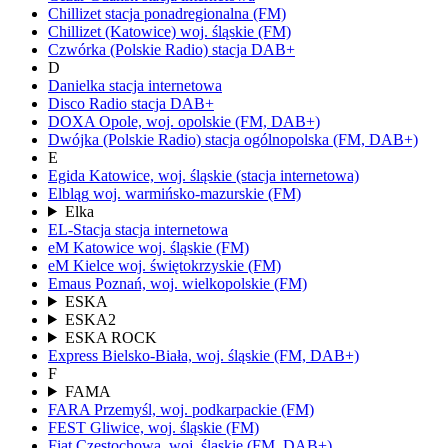
Chillizet
stacja ponadregionalna
(FM)
Chillizet
(Katowice)
woj.
śląskie
(FM)
Czwórka
(Polskie Radio)
stacja DAB+
D
Danielka
stacja internetowa
Disco Radio
stacja DAB+
DOXA
Opole,
woj.
opolskie
(FM, DAB+)
Dwójka
(Polskie Radio)
stacja ogólnopolska
(FM, DAB+)
E
Egida
Katowice,
woj.
śląskie
(stacja internetowa)
Elbląg
woj.
warmińsko-mazurskie
(FM)
Elka
EL-Stacja
stacja internetowa
eM Katowice
woj.
śląskie
(FM)
eM Kielce
woj.
świętokrzyskie
(FM)
Emaus
Poznań,
woj.
wielkopolskie
(FM)
ESKA
ESKA2
ESKA ROCK
Express
Bielsko-Biała,
woj.
śląskie
(FM, DAB+)
F
FAMA
FARA
Przemyśl,
woj.
podkarpackie
(FM)
FEST
Gliwice,
woj.
śląskie
(FM)
Fiat
Częstochowa,
woj.
śląskie
(FM, DAB+)