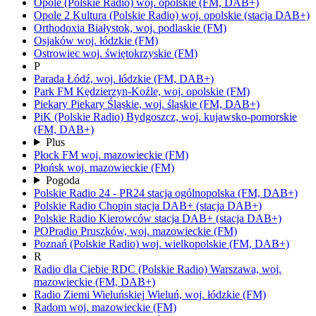
Opole
(Polskie Radio)
woj.
opolskie
(FM, DAB+)
Opole 2 Kultura
(Polskie Radio)
woj.
opolskie
(stacja DAB+)
Orthodoxia
Białystok,
woj.
podlaskie
(FM)
Osjaków
woj.
łódzkie
(FM)
Ostrowiec
woj.
świętokrzyskie
(FM)
P
Parada
Łódź,
woj.
łódzkie
(FM, DAB+)
Park FM
Kędzierzyn-Koźle,
woj.
opolskie
(FM)
Piekary
Piekary Śląskie,
woj.
śląskie
(FM, DAB+)
PiK
(Polskie Radio)
Bydgoszcz,
woj.
kujawsko-pomorskie
(FM, DAB+)
Plus
Płock FM
woj.
mazowieckie
(FM)
Płońsk
woj.
mazowieckie
(FM)
Pogoda
Polskie Radio 24 - PR24
stacja ogólnopolska
(FM, DAB+)
Polskie Radio Chopin
stacja DAB+
(stacja DAB+)
Polskie Radio Kierowców
stacja DAB+
(stacja DAB+)
POPradio
Pruszków,
woj.
mazowieckie
(FM)
Poznań
(Polskie Radio)
woj.
wielkopolskie
(FM, DAB+)
R
Radio dla Ciebie RDC
(Polskie Radio)
Warszawa,
woj.
mazowieckie
(FM, DAB+)
Radio Ziemi Wieluńskiej
Wieluń,
woj.
łódzkie
(FM)
Radom
woj.
mazowieckie
(FM)