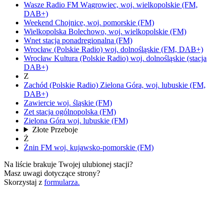
Wasze Radio FM
Wągrowiec,
woj.
wielkopolskie
(FM,
DAB+)
Weekend
Chojnice,
woj.
pomorskie
(FM)
Wielkopolska
Bolechowo,
woj.
wielkopolskie
(FM)
Wnet
stacja ponadregionalna
(FM)
Wrocław
(Polskie Radio)
woj.
dolnośląskie
(FM, DAB+)
Wrocław Kultura
(Polskie Radio)
woj.
dolnośląskie
(stacja
DAB+)
Z
Zachód
(Polskie Radio)
Zielona Góra,
woj.
lubuskie
(FM,
DAB+)
Zawiercie
woj.
śląskie
(FM)
Zet
stacja ogólnopolska
(FM)
Zielona Góra
woj.
lubuskie
(FM)
Złote Przeboje
Ż
Żnin FM
woj.
kujawsko-pomorskie
(FM)
Na liście brakuje Twojej ulubionej stacji?
Masz uwagi dotyczące strony?
Skorzystaj z
formularza.