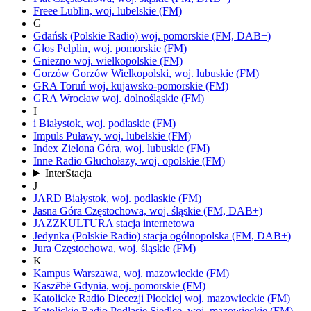
Freee
Lublin,
woj.
lubelskie
(FM)
G
Gdańsk
(Polskie Radio)
woj.
pomorskie
(FM, DAB+)
Głos
Pelplin,
woj.
pomorskie
(FM)
Gniezno
woj.
wielkopolskie
(FM)
Gorzów
Gorzów Wielkopolski,
woj.
lubuskie
(FM)
GRA Toruń
woj.
kujawsko-pomorskie
(FM)
GRA Wrocław
woj.
dolnośląskie
(FM)
I
i
Białystok,
woj.
podlaskie
(FM)
Impuls
Puławy,
woj.
lubelskie
(FM)
Index
Zielona Góra,
woj.
lubuskie
(FM)
Inne Radio
Głuchołazy,
woj.
opolskie
(FM)
InterStacja
J
JARD
Białystok,
woj.
podlaskie
(FM)
Jasna Góra
Częstochowa,
woj.
śląskie
(FM, DAB+)
JAZZKULTURA
stacja internetowa
Jedynka
(Polskie Radio)
stacja ogólnopolska
(FM, DAB+)
Jura
Częstochowa,
woj.
śląskie
(FM)
K
Kampus
Warszawa,
woj.
mazowieckie
(FM)
Kaszëbë
Gdynia,
woj.
pomorskie
(FM)
Katolicke Radio Diecezji Płockiej
woj.
mazowieckie
(FM)
Katolickie Radio Podlasie
Siedlce,
woj.
mazowieckie
(FM)