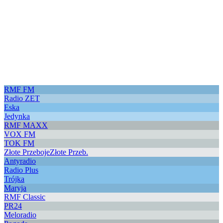
RMF FM
Radio ZET
Eska
Jedynka
RMF MAXX
VOX FM
TOK FM
Złote Przeboje
Złote Przeb.
Antyradio
Radio Plus
Trójka
Maryja
RMF Classic
PR24
Meloradio