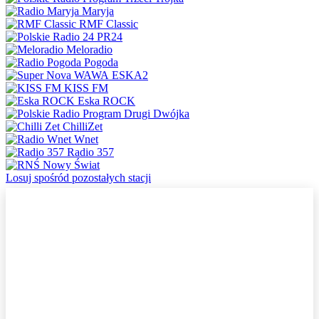
Maryja
RMF Classic
PR24
Meloradio
Pogoda
ESKA2
KISS FM
Eska ROCK
Dwójka
ChilliZet
Wnet
Radio 357
Nowy Świat
Losuj spośród pozostałych stacji