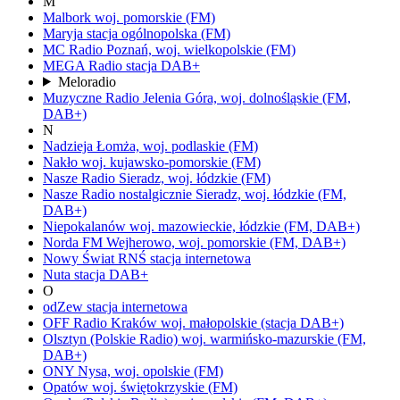
M
Malbork
woj.
pomorskie
(FM)
Maryja
stacja ogólnopolska
(FM)
MC Radio
Poznań,
woj.
wielkopolskie
(FM)
MEGA Radio
stacja DAB+
Meloradio
Muzyczne Radio
Jelenia Góra,
woj.
dolnośląskie
(FM,
DAB+)
N
Nadzieja
Łomża,
woj.
podlaskie
(FM)
Nakło
woj.
kujawsko-pomorskie
(FM)
Nasze Radio
Sieradz,
woj.
łódzkie
(FM)
Nasze Radio nostalgicznie
Sieradz,
woj.
łódzkie
(FM,
DAB+)
Niepokalanów
woj.
mazowieckie, łódzkie
(FM, DAB+)
Norda FM
Wejherowo,
woj.
pomorskie
(FM, DAB+)
Nowy Świat RNŚ
stacja internetowa
Nuta
stacja DAB+
O
odZew
stacja internetowa
OFF Radio Kraków
woj.
małopolskie
(stacja DAB+)
Olsztyn
(Polskie Radio)
woj.
warmińsko-mazurskie
(FM,
DAB+)
ONY
Nysa,
woj.
opolskie
(FM)
Opatów
woj.
świętokrzyskie
(FM)