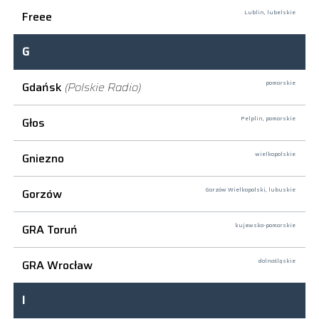
Freee
Lublin,
lubelskie
G
Gdańsk
(Polskie Radio)
pomorskie
Głos
Pelplin,
pomorskie
Gniezno
wielkopolskie
Gorzów
Gorzów Wielkopolski,
lubuskie
GRA Toruń
kujawsko-pomorskie
GRA Wrocław
dolnośląskie
I