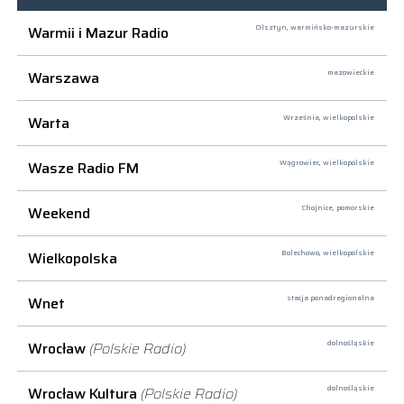
Warmii i Mazur Radio
Olsztyn,
warmińsko-mazurskie
Warszawa
mazowieckie
Warta
Września,
wielkopolskie
Wasze Radio FM
Wągrowiec,
wielkopolskie
Weekend
Chojnice,
pomorskie
Wielkopolska
Bolechowo,
wielkopolskie
Wnet
stacja ponadregionalna
Wrocław
(Polskie Radio)
dolnośląskie
Wrocław Kultura
(Polskie Radio)
dolnośląskie