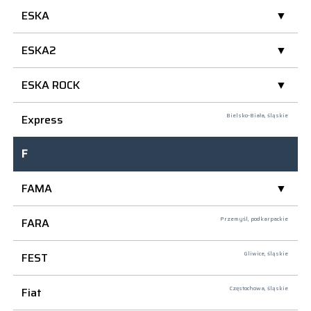
ESKA
ESKA2
ESKA ROCK
Express
Bielsko-Biała,
śląskie
F
FAMA
FARA
Przemyśl,
podkarpackie
FEST
Gliwice,
śląskie
Fiat
Częstochowa,
śląskie