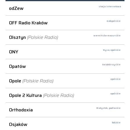
odZew
stacja internetowa
OFF Radio Kraków
małopolskie
Olsztyn
(Polskie Radio)
warmińsko-mazurskie
ONY
Nysa,
opolskie
Opatów
świętokrzyskie
Opole
(Polskie Radio)
opolskie
Opole 2 Kultura
(Polskie Radio)
opolskie
Orthodoxia
Białystok,
podlaskie
Osjaków
łódzkie