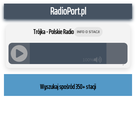
RadioPort.pl
Trójka - Polskie Radio
INFO O STACJI
100%
JQUERY
RADIO
PLAYER
Wyszukaj spośród 350+ stacji
and
WORDPRESS
RADIO
PLUGIN
powered
by