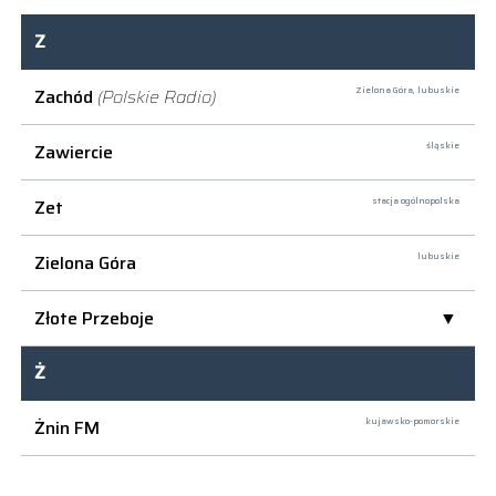
Z
Zachód
(Polskie Radio)
Zielona Góra,
lubuskie
Zawiercie
śląskie
Zet
stacja ogólnopolska
Zielona Góra
lubuskie
Złote Przeboje
Ż
Żnin FM
kujawsko-pomorskie