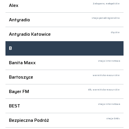
Alex
Zakopane,
małopolskie
Antyradio
stacja ponadregionalna
Antyradio Katowice
śląskie
B
Banita Maxx
stacja internetowa
Bartoszyce
warmińsko-mazurskie
Bayer FM
Ełk,
warmińsko-mazurskie
BEST
stacja internetowa
Bezpieczna Podróż
stacja DAB+