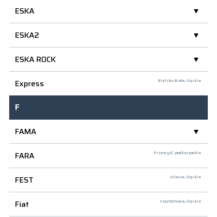
ESKA
ESKA2
ESKA ROCK
Express
Bielsko-Biała,
śląskie
F
FAMA
FARA
Przemyśl,
podkarpackie
FEST
Gliwice,
śląskie
Fiat
Częstochowa,
śląskie