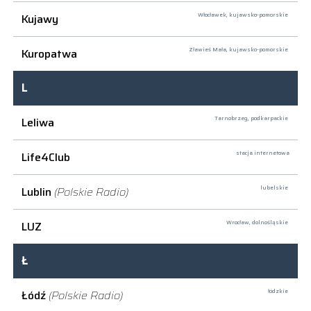
Kujawy
Włocławek,
kujawsko-pomorskie
Kuropatwa
Zławieś Mała,
kujawsko-pomorskie
L
Leliwa
Tarnobrzeg,
podkarpackie
Life4Club
stacja internetowa
Lublin
(Polskie Radio)
lubelskie
LUZ
Wrocław,
dolnośląskie
Ł
Łódź
(Polskie Radio)
łódzkie