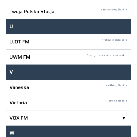
Twoja Polska Stacja
Częstochowa,
śląskie
U
UJOT FM
Kraków,
małopolskie
UWM FM
Olsztyn,
warmińsko-mazurskie
V
Vanessa
Racibórz,
śląskie
Victoria
Łowicz,
łódzkie
VOX FM
W