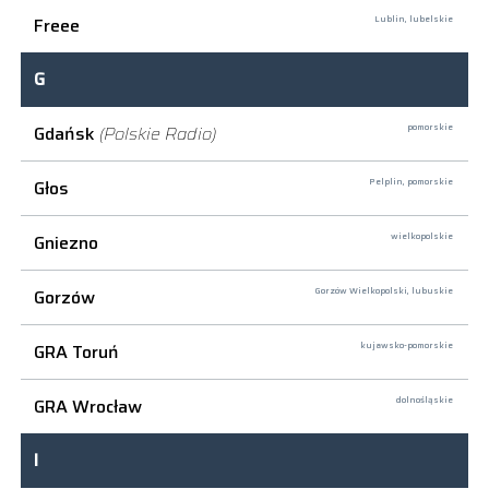
Freee
Lublin,
lubelskie
G
Gdańsk
(Polskie Radio)
pomorskie
Głos
Pelplin,
pomorskie
Gniezno
wielkopolskie
Gorzów
Gorzów Wielkopolski,
lubuskie
GRA Toruń
kujawsko-pomorskie
GRA Wrocław
dolnośląskie
I