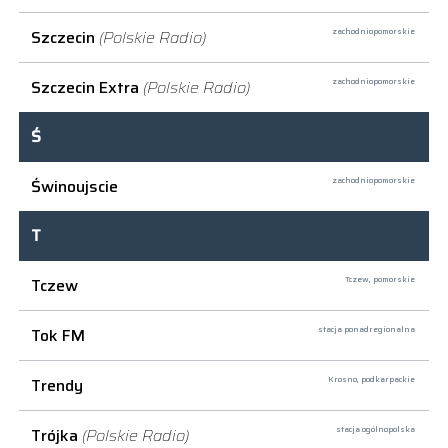
Szczecin
(Polskie Radio)
zachodniopomorskie
Szczecin Extra
(Polskie Radio)
zachodniopomorskie
Ś
Świnoujscie
zachodniopomorskie
T
Tczew
Tczew,
pomorskie
Tok FM
stacja ponadregionalna
Trendy
Krosno,
podkarpackie
Trójka
(Polskie Radio)
stacja ogólnopolska