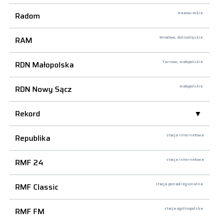
Radom
mazowieckie
RAM
Wrocław,
dolnośląskie
RDN Małopolska
Tarnów,
małopolskie
RDN Nowy Sącz
małopolskie
Rekord
Republika
stacja internetowa
RMF 24
stacja internetowa
RMF Classic
stacja ponadregionalna
RMF FM
stacja ogólnopolska