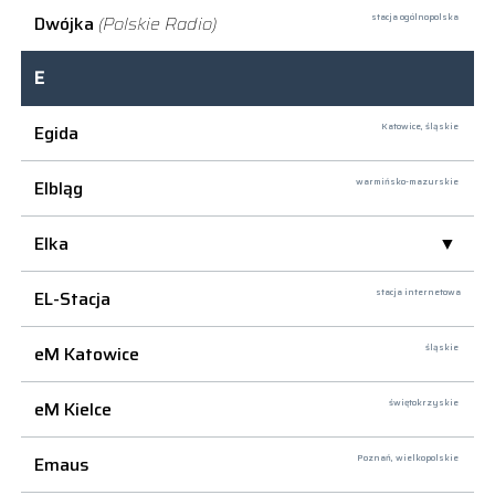
Dwójka
(Polskie Radio)
stacja ogólnopolska
E
Egida
Katowice,
śląskie
Elbląg
warmińsko-mazurskie
Elka
EL-Stacja
stacja internetowa
eM Katowice
śląskie
eM Kielce
świętokrzyskie
Emaus
Poznań,
wielkopolskie