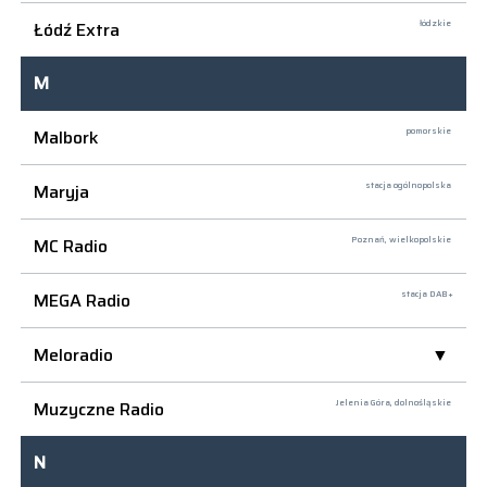
Łódź Extra
łódzkie
M
Malbork
pomorskie
Maryja
stacja ogólnopolska
MC Radio
Poznań,
wielkopolskie
MEGA Radio
stacja DAB+
Meloradio
Muzyczne Radio
Jelenia Góra,
dolnośląskie
N