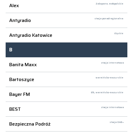
Alex
Zakopane,
małopolskie
Antyradio
stacja ponadregionalna
Antyradio Katowice
śląskie
B
Banita Maxx
stacja internetowa
Bartoszyce
warmińsko-mazurskie
Bayer FM
Ełk,
warmińsko-mazurskie
BEST
stacja internetowa
Bezpieczna Podróż
stacja DAB+