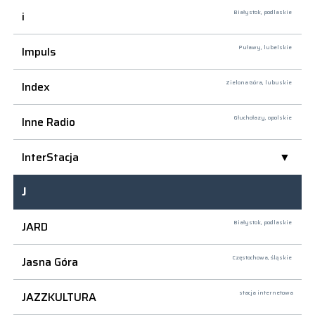
i
Białystok,
podlaskie
Impuls
Puławy,
lubelskie
Index
Zielona Góra,
lubuskie
Inne Radio
Głuchołazy,
opolskie
InterStacja
J
JARD
Białystok,
podlaskie
Jasna Góra
Częstochowa,
śląskie
JAZZKULTURA
stacja internetowa