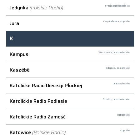
Jedynka
(Polskie Radio)
stacja ogólnopolska
Jura
Częstochowa,
śląskie
K
Kampus
Warszawa,
mazowieckie
Kaszëbë
Gdynia,
pomorskie
Katolicke Radio Diecezji Płockiej
mazowieckie
Katolickie Radio Podlasie
Siedlce,
mazowieckie
Katolickie Radio Zamość
lubelskie
Katowice
(Polskie Radio)
śląskie