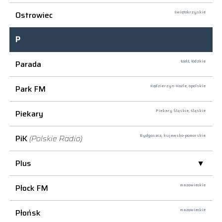
Ostrowiec
świętokrzyskie
P
Parada
Łódź,
łódzkie
Park FM
Kędzierzyn-Koźle,
opolskie
Piekary
Piekary Śląskie,
śląskie
PiK
(Polskie Radio)
Bydgoszcz,
kujawsko-pomorskie
Plus
Płock FM
mazowieckie
Płońsk
mazowieckie