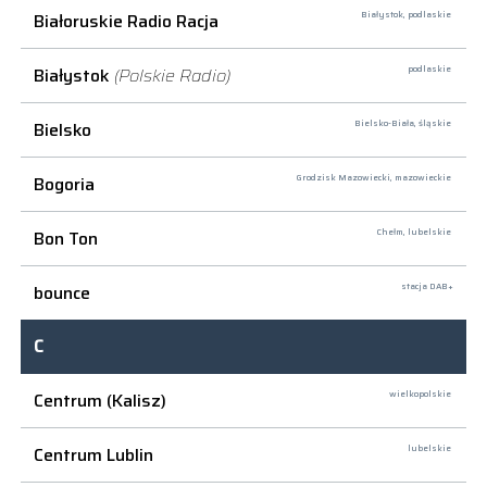
Białoruskie Radio Racja
Białystok,
podlaskie
Białystok
(Polskie Radio)
podlaskie
Bielsko
Bielsko-Biała,
śląskie
Bogoria
Grodzisk Mazowiecki,
mazowieckie
Bon Ton
Chełm,
lubelskie
bounce
stacja DAB+
C
Centrum (Kalisz)
wielkopolskie
Centrum Lublin
lubelskie