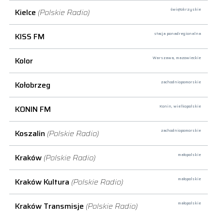
Kielce
(Polskie Radio)
świętokrzyskie
KISS FM
stacja ponadregionalna
Kolor
Warszawa,
mazowieckie
Kołobrzeg
zachodniopomorskie
KONIN FM
Konin,
wielkopolskie
Koszalin
(Polskie Radio)
zachodniopomorskie
Kraków
(Polskie Radio)
małopolskie
Kraków Kultura
(Polskie Radio)
małopolskie
Kraków Transmisje
(Polskie Radio)
małopolskie