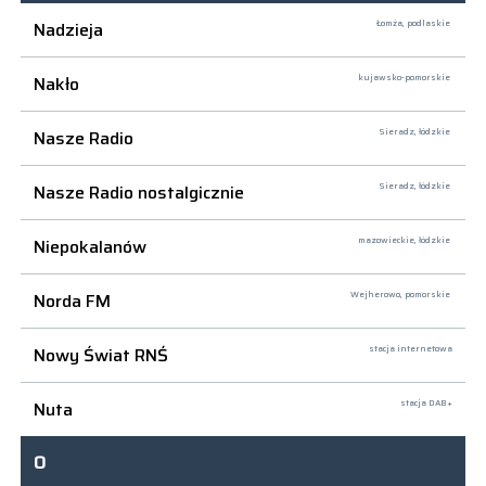
Nadzieja
Łomża,
podlaskie
Nakło
kujawsko-pomorskie
Nasze Radio
Sieradz,
łódzkie
Nasze Radio nostalgicznie
Sieradz,
łódzkie
Niepokalanów
mazowieckie, łódzkie
Norda FM
Wejherowo,
pomorskie
Nowy Świat RNŚ
stacja internetowa
Nuta
stacja DAB+
O