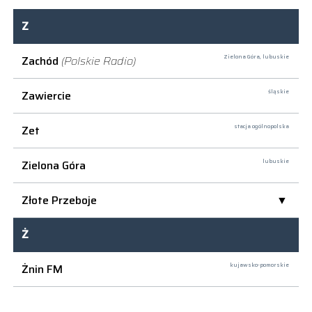
Z
Zachód
(Polskie Radio)
Zielona Góra,
lubuskie
Zawiercie
śląskie
Zet
stacja ogólnopolska
Zielona Góra
lubuskie
Złote Przeboje
Ż
Żnin FM
kujawsko-pomorskie