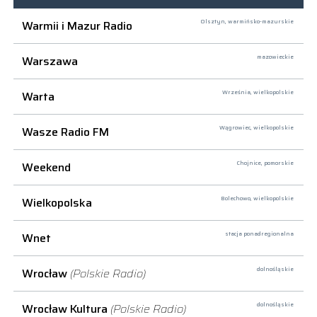
Warmii i Mazur Radio
Olsztyn,
warmińsko-mazurskie
Warszawa
mazowieckie
Warta
Września,
wielkopolskie
Wasze Radio FM
Wągrowiec,
wielkopolskie
Weekend
Chojnice,
pomorskie
Wielkopolska
Bolechowo,
wielkopolskie
Wnet
stacja ponadregionalna
Wrocław
(Polskie Radio)
dolnośląskie
Wrocław Kultura
(Polskie Radio)
dolnośląskie