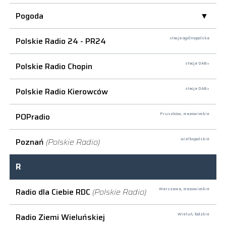
Pogoda
Polskie Radio 24 - PR24
stacja ogólnopolska
Polskie Radio Chopin
stacja DAB+
Polskie Radio Kierowców
stacja DAB+
POPradio
Pruszków,
mazowieckie
Poznań
(Polskie Radio)
wielkopolskie
R
Radio dla Ciebie RDC
(Polskie Radio)
Warszawa,
mazowieckie
Radio Ziemi Wieluńskiej
Wieluń,
łódzkie