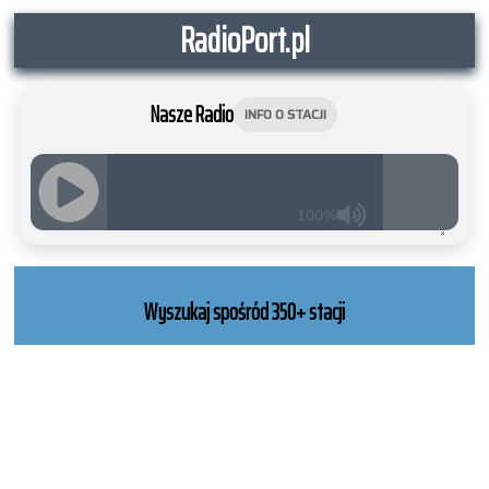
RadioPort.pl
Nasze Radio
INFO O STACJI
100%
JQUERY
RADIO
PLAYER
Wyszukaj spośród 350+ stacji
and
WORDPRESS
RADIO
PLUGIN
powered
by