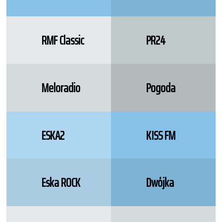
RMF Classic
PR24
Meloradio
Pogoda
ESKA2
KISS FM
Eska ROCK
Dwójka