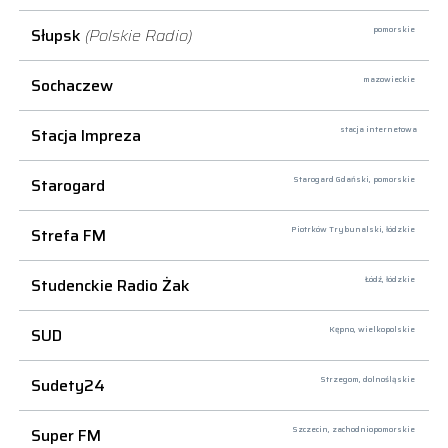
Słupsk
(Polskie Radio)
pomorskie
Sochaczew
mazowieckie
Stacja Impreza
stacja internetowa
Starogard
Starogard Gdański,
pomorskie
Strefa FM
Piotrków Trybunalski,
łódzkie
Studenckie Radio Żak
Łódź,
łódzkie
SUD
Kępno,
wielkopolskie
Sudety24
Strzegom,
dolnośląskie
Super FM
Szczecin,
zachodniopomorskie