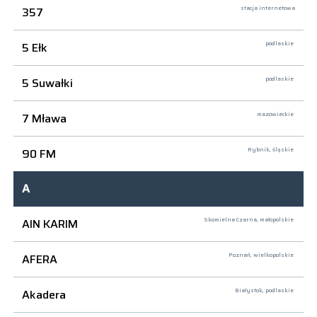
357
stacja internetowa
5 Ełk
podlaskie
5 Suwałki
podlaskie
7 Mława
mazowieckie
90 FM
Rybnik,
śląskie
A
AIN KARIM
Skomielna Czarna,
małopolskie
AFERA
Poznań,
wielkopolskie
Akadera
Białystok,
podlaskie