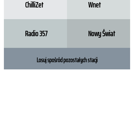
ChilliZet
Wnet
Radio 357
Nowy Świat
Losuj spośród pozostałych stacji