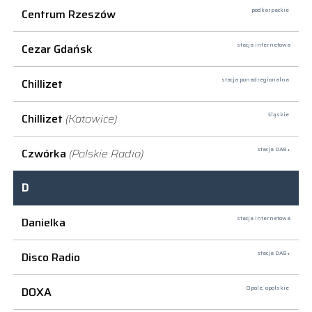
Centrum Rzeszów
podkarpackie
Cezar Gdańsk
stacja internetowa
Chillizet
stacja ponadregionalna
Chillizet
(Katowice)
śląskie
Czwórka
(Polskie Radio)
stacja DAB+
D
Danielka
stacja internetowa
Disco Radio
stacja DAB+
DOXA
Opole,
opolskie