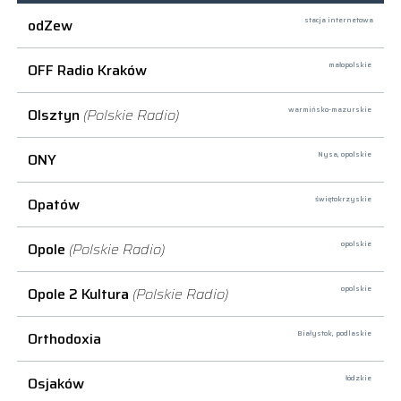
odZew
stacja internetowa
OFF Radio Kraków
małopolskie
Olsztyn
(Polskie Radio)
warmińsko-mazurskie
ONY
Nysa,
opolskie
Opatów
świętokrzyskie
Opole
(Polskie Radio)
opolskie
Opole 2 Kultura
(Polskie Radio)
opolskie
Orthodoxia
Białystok,
podlaskie
Osjaków
łódzkie