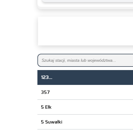
123...
357
5 Ełk
5 Suwałki