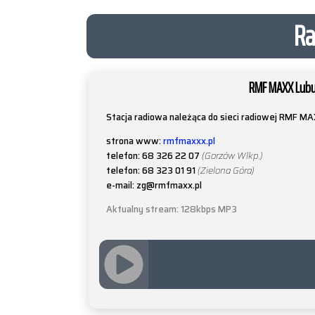
Ra
RMF MAXX Lubu
Stacja radiowa należąca do sieci radiowej RMF MA
strona www:
rmfmaxxx.pl
telefon: 68 326 22 07
(Gorzów Wlkp.)
telefon: 68 323 01 91
(Zielona Góra)
e-mail: zg@rmfmaxx.pl
Aktualny stream: 128kbps MP3
JQUERY