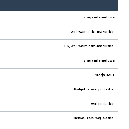
stacja internetowa
woj.
warmińsko-mazurskie
Ełk,
woj.
warmińsko-mazurskie
stacja internetowa
stacja DAB+
Białystok,
woj.
podlaskie
woj.
podlaskie
Bielsko-Biała,
woj.
śląskie