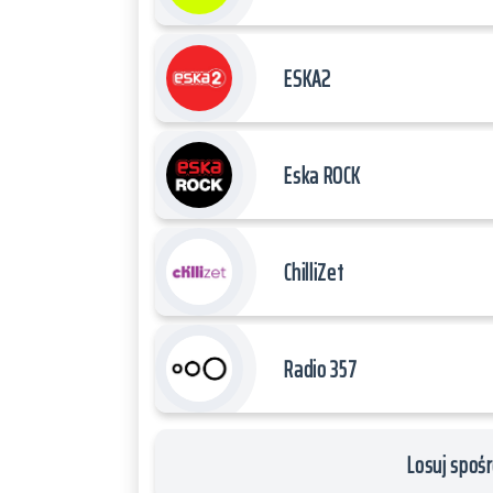
ESKA2
Eska ROCK
ChilliZet
Radio 357
Losuj spośr