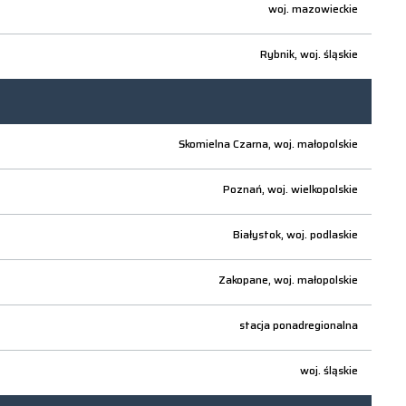
woj.
mazowieckie
Rybnik,
woj.
śląskie
Skomielna Czarna,
woj.
małopolskie
Poznań,
woj.
wielkopolskie
Białystok,
woj.
podlaskie
Zakopane,
woj.
małopolskie
stacja ponadregionalna
woj.
śląskie