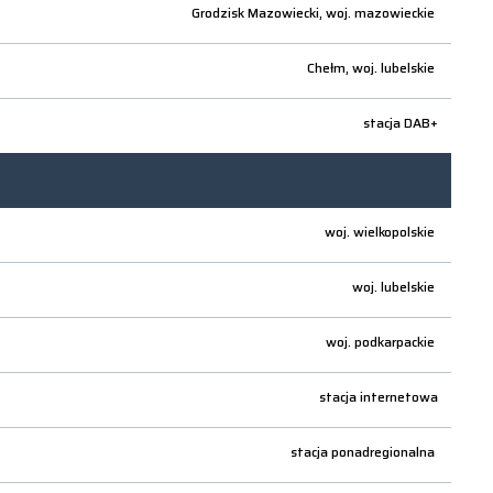
Grodzisk Mazowiecki,
woj.
mazowieckie
Chełm,
woj.
lubelskie
stacja DAB+
woj.
wielkopolskie
woj.
lubelskie
woj.
podkarpackie
stacja internetowa
stacja ponadregionalna