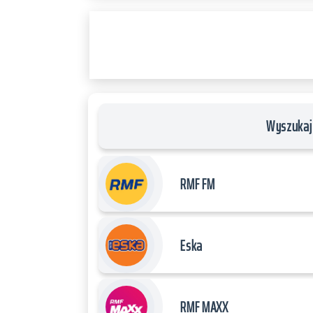
RADIO
PLAYER
and
WORDPRESS
RADIO
PLUGIN
powered
by
Wyszukaj 
WordPress
Webdesign
Dexheim
RMF FM
and
FULL
SERVICE
Eska
ONLINE
AGENTUR
MAINZ
RMF MAXX