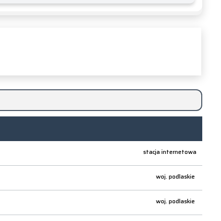
stacja internetowa
woj.
podlaskie
woj.
podlaskie