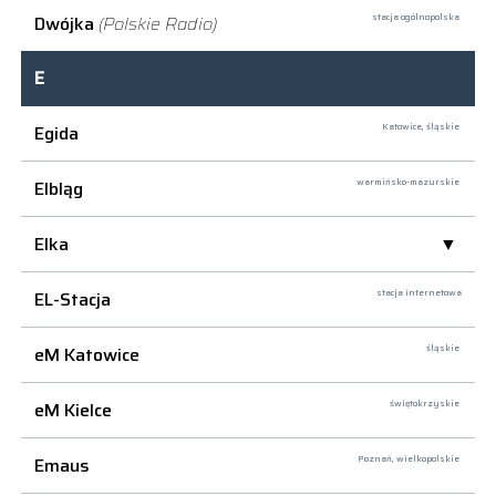
Dwójka
(Polskie Radio)
stacja ogólnopolska
E
Egida
Katowice,
śląskie
Elbląg
warmińsko-mazurskie
Elka
EL-Stacja
stacja internetowa
eM Katowice
śląskie
eM Kielce
świętokrzyskie
Emaus
Poznań,
wielkopolskie