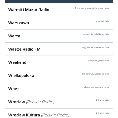
Warmii i Mazur Radio
Olsztyn,
warmińsko-mazurskie
Warszawa
mazowieckie
Warta
Września,
wielkopolskie
Wasze Radio FM
Wągrowiec,
wielkopolskie
Weekend
Chojnice,
pomorskie
Wielkopolska
Bolechowo,
wielkopolskie
Wnet
stacja ponadregionalna
Wrocław
(Polskie Radio)
dolnośląskie
Wrocław Kultura
(Polskie Radio)
dolnośląskie