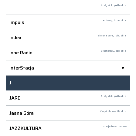
i
Białystok,
podlaskie
Impuls
Puławy,
lubelskie
Index
Zielona Góra,
lubuskie
Inne Radio
Głuchołazy,
opolskie
InterStacja
J
JARD
Białystok,
podlaskie
Jasna Góra
Częstochowa,
śląskie
JAZZKULTURA
stacja internetowa