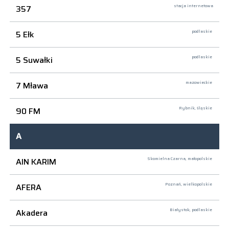
357
stacja internetowa
5 Ełk
podlaskie
5 Suwałki
podlaskie
7 Mława
mazowieckie
90 FM
Rybnik,
śląskie
A
AIN KARIM
Skomielna Czarna,
małopolskie
AFERA
Poznań,
wielkopolskie
Akadera
Białystok,
podlaskie