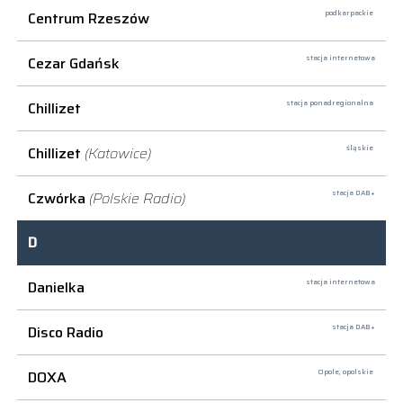
Centrum Rzeszów
podkarpackie
Cezar Gdańsk
stacja internetowa
Chillizet
stacja ponadregionalna
Chillizet
(Katowice)
śląskie
Czwórka
(Polskie Radio)
stacja DAB+
D
Danielka
stacja internetowa
Disco Radio
stacja DAB+
DOXA
Opole,
opolskie