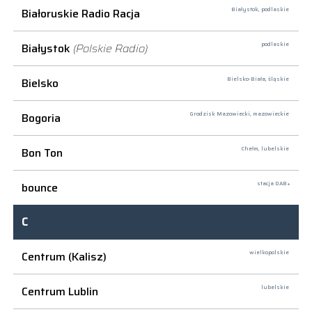
Białoruskie Radio Racja
Białystok,
podlaskie
Białystok
(Polskie Radio)
podlaskie
Bielsko
Bielsko-Biała,
śląskie
Bogoria
Grodzisk Mazowiecki,
mazowieckie
Bon Ton
Chełm,
lubelskie
bounce
stacja DAB+
C
Centrum (Kalisz)
wielkopolskie
Centrum Lublin
lubelskie