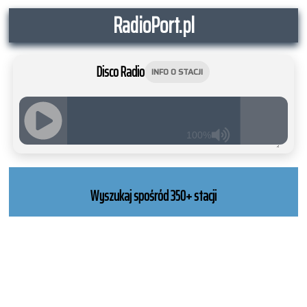
RadioPort.pl
Disco Radio
INFO O STACJI
100%
JQUERY
RADIO
PLAYER
Wyszukaj spośród 350+ stacji
and
WORDPRESS
RADIO
PLUGIN
powered
by