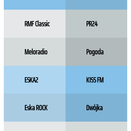
RMF Classic
PR24
Meloradio
Pogoda
ESKA2
KISS FM
Eska ROCK
Dwójka