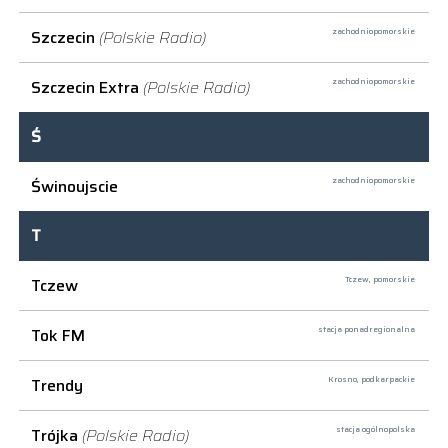
Szczecin
(Polskie Radio)
zachodniopomorskie
Szczecin Extra
(Polskie Radio)
zachodniopomorskie
Ś
Świnoujscie
zachodniopomorskie
T
Tczew
Tczew,
pomorskie
Tok FM
stacja ponadregionalna
Trendy
Krosno,
podkarpackie
Trójka
(Polskie Radio)
stacja ogólnopolska