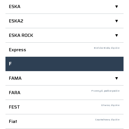
ESKA
ESKA2
ESKA ROCK
Express
Bielsko-Biała,
śląskie
F
FAMA
FARA
Przemyśl,
podkarpackie
FEST
Gliwice,
śląskie
Fiat
Częstochowa,
śląskie