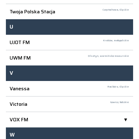
Twoja Polska Stacja
Częstochowa,
śląskie
U
UJOT FM
Kraków,
małopolskie
UWM FM
Olsztyn,
warmińsko-mazurskie
V
Vanessa
Racibórz,
śląskie
Victoria
Łowicz,
łódzkie
VOX FM
W