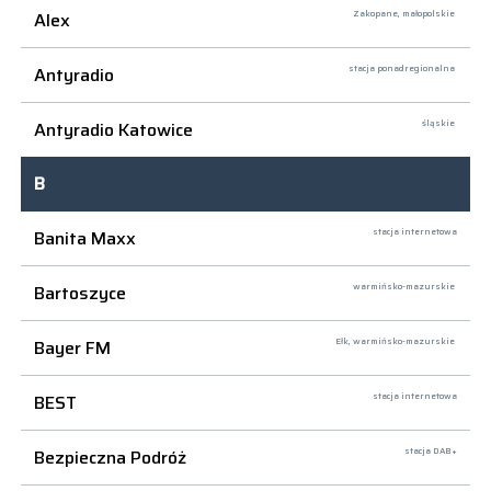
Alex
Zakopane,
małopolskie
Antyradio
stacja ponadregionalna
Antyradio Katowice
śląskie
B
Banita Maxx
stacja internetowa
Bartoszyce
warmińsko-mazurskie
Bayer FM
Ełk,
warmińsko-mazurskie
BEST
stacja internetowa
Bezpieczna Podróż
stacja DAB+