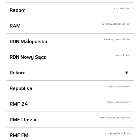
Radom
mazowieckie
RAM
Wrocław,
dolnośląskie
RDN Małopolska
Tarnów,
małopolskie
RDN Nowy Sącz
małopolskie
Rekord
Republika
stacja internetowa
RMF 24
stacja internetowa
RMF Classic
stacja ponadregionalna
RMF FM
stacja ogólnopolska