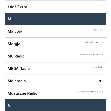
Łódź Extra
łódzkie
M
Malbork
pomorskie
Maryja
stacja ogólnopolska
MC Radio
Poznań,
wielkopolskie
MEGA Radio
stacja DAB+
Meloradio
Muzyczne Radio
Jelenia Góra,
dolnośląskie
N