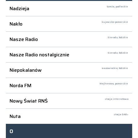
Nadzieja
Łomża,
podlaskie
Nakło
kujawsko-pomorskie
Nasze Radio
Sieradz,
łódzkie
Nasze Radio nostalgicznie
Sieradz,
łódzkie
Niepokalanów
mazowieckie, łódzkie
Norda FM
Wejherowo,
pomorskie
Nowy Świat RNŚ
stacja internetowa
Nuta
stacja DAB+
O