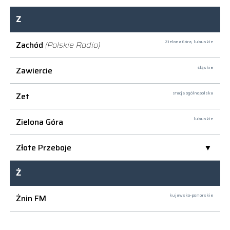
Z
Zachód
(Polskie Radio)
Zielona Góra,
lubuskie
Zawiercie
śląskie
Zet
stacja ogólnopolska
Zielona Góra
lubuskie
Złote Przeboje
Ż
Żnin FM
kujawsko-pomorskie