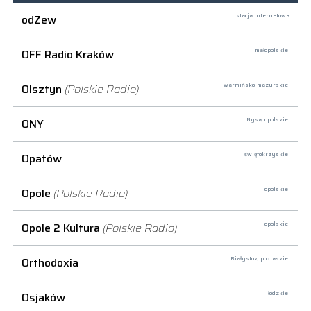
odZew
stacja internetowa
OFF Radio Kraków
małopolskie
Olsztyn
(Polskie Radio)
warmińsko-mazurskie
ONY
Nysa,
opolskie
Opatów
świętokrzyskie
Opole
(Polskie Radio)
opolskie
Opole 2 Kultura
(Polskie Radio)
opolskie
Orthodoxia
Białystok,
podlaskie
Osjaków
łódzkie