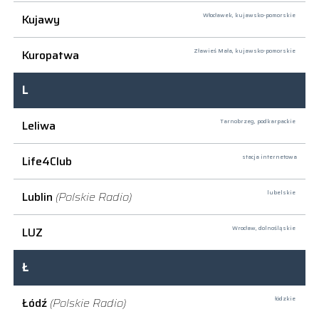
Kujawy
Włocławek,
kujawsko-pomorskie
Kuropatwa
Zławieś Mała,
kujawsko-pomorskie
L
Leliwa
Tarnobrzeg,
podkarpackie
Life4Club
stacja internetowa
Lublin
(Polskie Radio)
lubelskie
LUZ
Wrocław,
dolnośląskie
Ł
Łódź
(Polskie Radio)
łódzkie