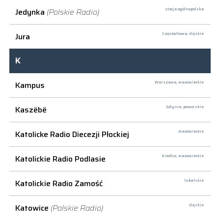
Jedynka
(Polskie Radio)
stacja ogólnopolska
Jura
Częstochowa,
śląskie
K
Kampus
Warszawa,
mazowieckie
Kaszëbë
Gdynia,
pomorskie
Katolicke Radio Diecezji Płockiej
mazowieckie
Katolickie Radio Podlasie
Siedlce,
mazowieckie
Katolickie Radio Zamość
lubelskie
Katowice
(Polskie Radio)
śląskie