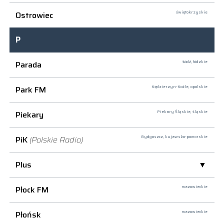
Ostrowiec
świętokrzyskie
P
Parada
Łódź,
łódzkie
Park FM
Kędzierzyn-Koźle,
opolskie
Piekary
Piekary Śląskie,
śląskie
PiK
(Polskie Radio)
Bydgoszcz,
kujawsko-pomorskie
Plus
Płock FM
mazowieckie
Płońsk
mazowieckie