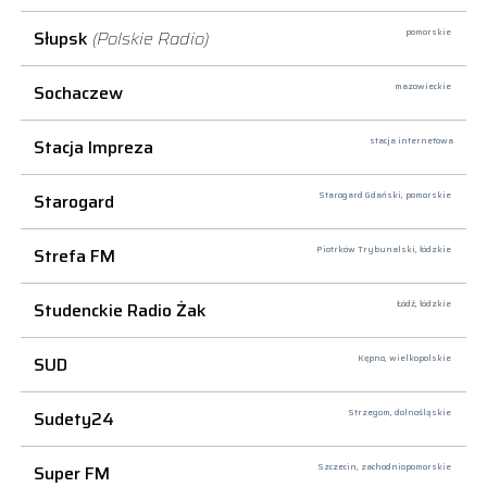
Słupsk
(Polskie Radio)
pomorskie
Sochaczew
mazowieckie
Stacja Impreza
stacja internetowa
Starogard
Starogard Gdański,
pomorskie
Strefa FM
Piotrków Trybunalski,
łódzkie
Studenckie Radio Żak
Łódź,
łódzkie
SUD
Kępno,
wielkopolskie
Sudety24
Strzegom,
dolnośląskie
Super FM
Szczecin,
zachodniopomorskie