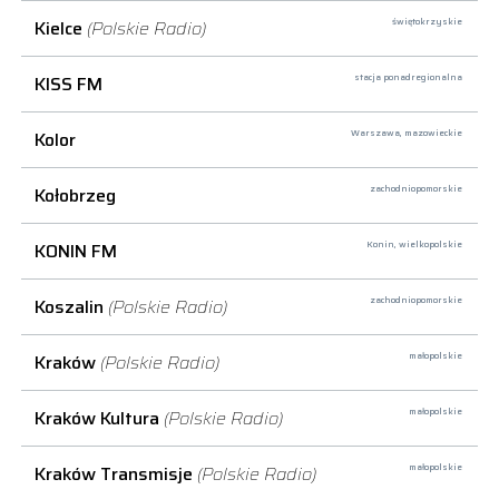
Kielce
(Polskie Radio)
świętokrzyskie
KISS FM
stacja ponadregionalna
Kolor
Warszawa,
mazowieckie
Kołobrzeg
zachodniopomorskie
KONIN FM
Konin,
wielkopolskie
Koszalin
(Polskie Radio)
zachodniopomorskie
Kraków
(Polskie Radio)
małopolskie
Kraków Kultura
(Polskie Radio)
małopolskie
Kraków Transmisje
(Polskie Radio)
małopolskie