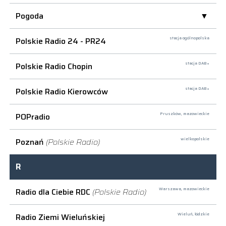
Pogoda
Polskie Radio 24 - PR24
stacja ogólnopolska
Polskie Radio Chopin
stacja DAB+
Polskie Radio Kierowców
stacja DAB+
POPradio
Pruszków,
mazowieckie
Poznań
(Polskie Radio)
wielkopolskie
R
Radio dla Ciebie RDC
(Polskie Radio)
Warszawa,
mazowieckie
Radio Ziemi Wieluńskiej
Wieluń,
łódzkie