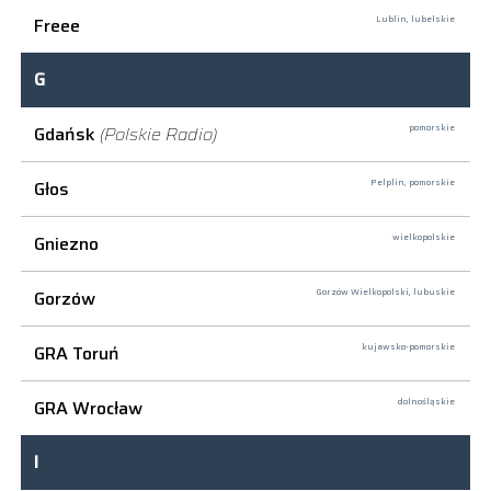
Freee
Lublin,
lubelskie
G
Gdańsk
(Polskie Radio)
pomorskie
Głos
Pelplin,
pomorskie
Gniezno
wielkopolskie
Gorzów
Gorzów Wielkopolski,
lubuskie
GRA Toruń
kujawsko-pomorskie
GRA Wrocław
dolnośląskie
I