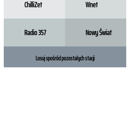
ChilliZet
Wnet
Radio 357
Nowy Świat
Losuj spośród pozostałych stacji