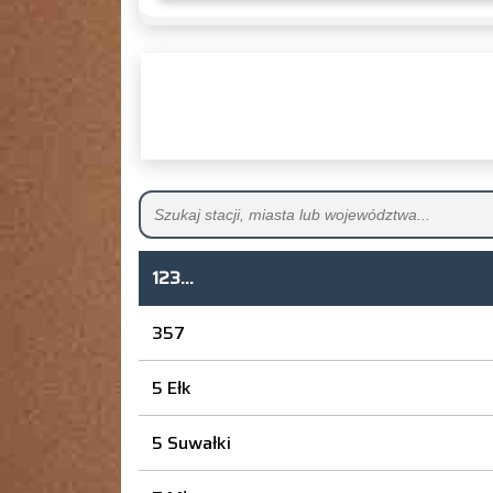
123...
357
5 Ełk
5 Suwałki