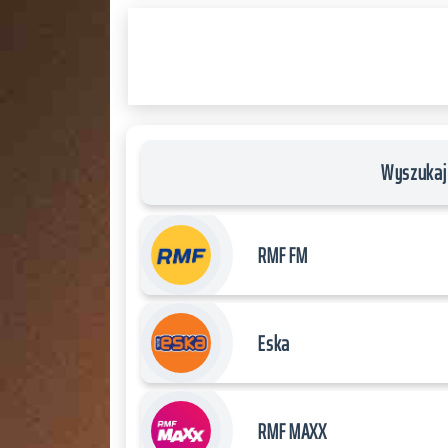
PLAYER
and
WORDPRESS
RADIO
PLUGIN
powered
by
Wyszukaj 
WordPress
Webdesign
Dexheim
RMF FM
and
FULL
SERVICE
Eska
ONLINE
AGENTUR
MAINZ
RMF MAXX