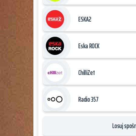
ESKA2
Eska ROCK
ChilliZet
Radio 357
Losuj spośr