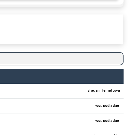
stacja internetowa
woj.
podlaskie
woj.
podlaskie