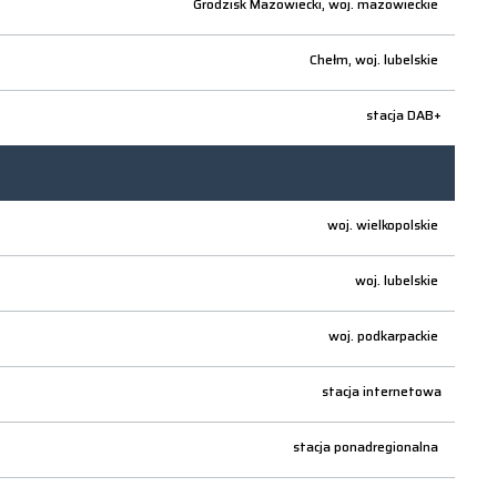
Grodzisk Mazowiecki,
woj.
mazowieckie
Chełm,
woj.
lubelskie
stacja DAB+
woj.
wielkopolskie
woj.
lubelskie
woj.
podkarpackie
stacja internetowa
stacja ponadregionalna