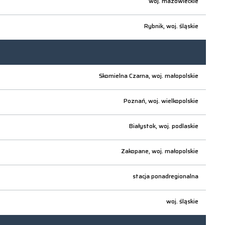
woj.
mazowieckie
Rybnik,
woj.
śląskie
Skomielna Czarna,
woj.
małopolskie
Poznań,
woj.
wielkopolskie
Białystok,
woj.
podlaskie
Zakopane,
woj.
małopolskie
stacja ponadregionalna
woj.
śląskie