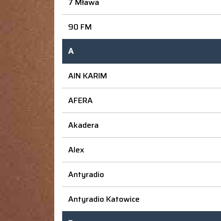
7 Mława
90 FM
A
AIN KARIM
AFERA
Akadera
Alex
Antyradio
Antyradio Katowice