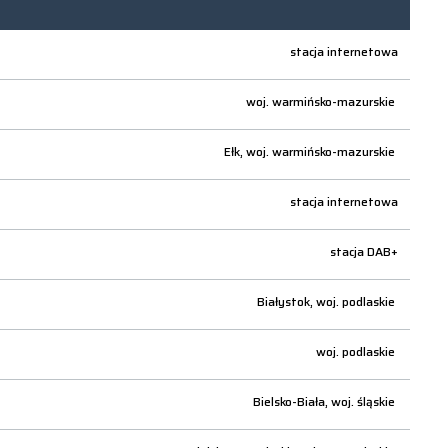
stacja internetowa
woj.
warmińsko-mazurskie
Ełk,
woj.
warmińsko-mazurskie
stacja internetowa
stacja DAB+
Białystok,
woj.
podlaskie
woj.
podlaskie
Bielsko-Biała,
woj.
śląskie