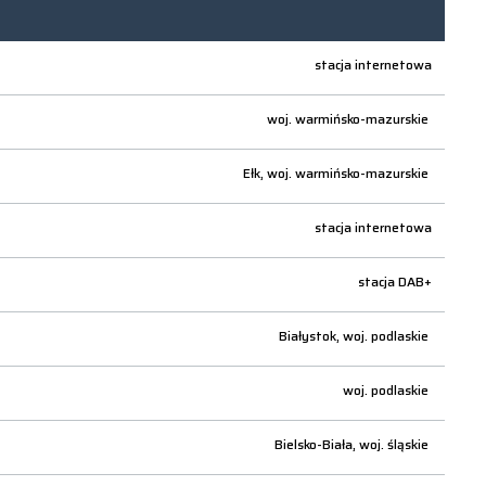
stacja internetowa
woj.
warmińsko-mazurskie
Ełk,
woj.
warmińsko-mazurskie
stacja internetowa
stacja DAB+
Białystok,
woj.
podlaskie
woj.
podlaskie
Bielsko-Biała,
woj.
śląskie