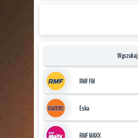
RADIO
PLAYER
and
WORDPRESS
RADIO
PLUGIN
powered
by
Wyszukaj 
WordPress
Webdesign
Dexheim
RMF FM
and
FULL
SERVICE
Eska
ONLINE
AGENTUR
MAINZ
RMF MAXX