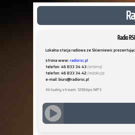
Ra
Radio RS
Lokalna stacja radiowa ze Skierniewic prezentują
strona www:
radiorsc.pl
telefon: 46 833 34 43
(antena)
telefon: 46 833 34 42
(redakcja)
e-mail: biuro@radiorsc.pl
Aktualny stream: 128kbps MP3
JQUERY