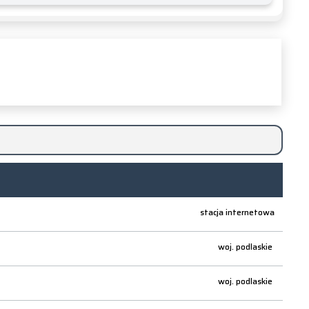
stacja internetowa
woj.
podlaskie
woj.
podlaskie