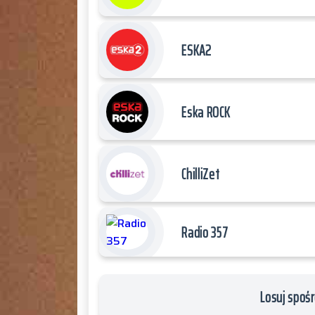
ESKA2
Eska ROCK
ChilliZet
Radio 357
Losuj spośr