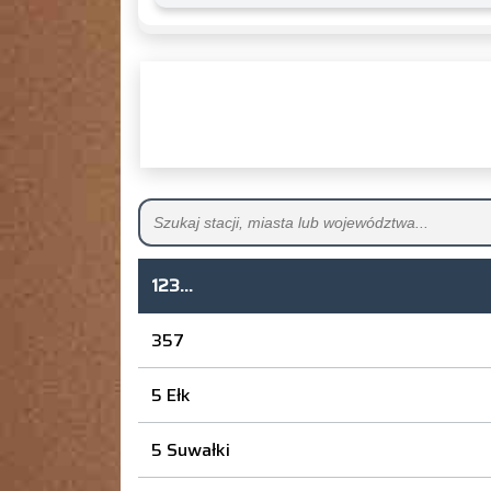
123...
357
5 Ełk
5 Suwałki