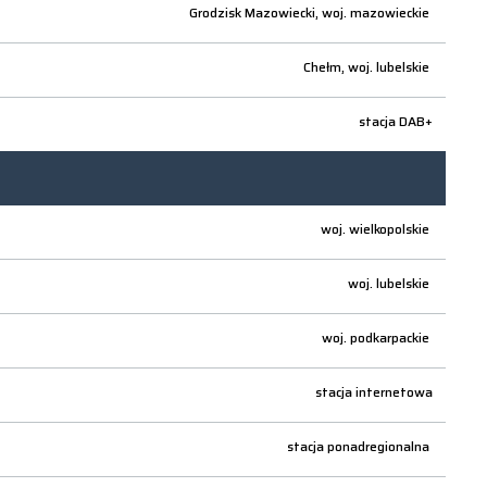
Grodzisk Mazowiecki,
woj.
mazowieckie
Chełm,
woj.
lubelskie
stacja DAB+
woj.
wielkopolskie
woj.
lubelskie
woj.
podkarpackie
stacja internetowa
stacja ponadregionalna