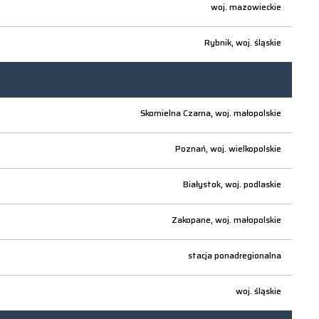
woj.
mazowieckie
Rybnik,
woj.
śląskie
Skomielna Czarna,
woj.
małopolskie
Poznań,
woj.
wielkopolskie
Białystok,
woj.
podlaskie
Zakopane,
woj.
małopolskie
stacja ponadregionalna
woj.
śląskie