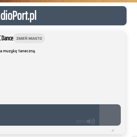
dioPort.pl
C Dance
ZMIEŃ MIASTO
ca muzykę taneczną.
100%